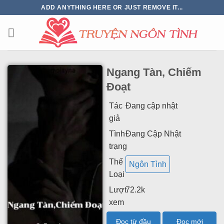
ADD ANYTHING HERE OR JUST REMOVE IT...
Ngang Tàn, Chiếm
Đoạt
Tác
Đang cập nhật
giả
Tình
Đang Cập Nhật
trạng
Thể
Ngôn Tình
Loại
Lượt
72.2k
xem
Đọc từ đầu
Đọc mới