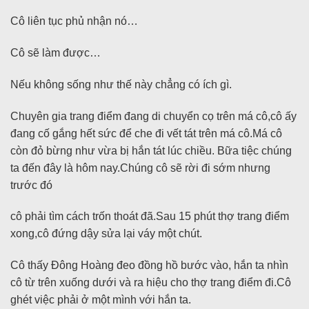
Cô liên tục phủ nhận nó…
Cô sẽ làm được…
Nếu không sống như thế này chẳng có ích gì.
Chuyên gia trang điểm đang di chuyển cọ trên má cô,cô ấy
đang cố gắng hết sức để che đi vết tát trên má cô.Má cô
còn đỏ bừng như vừa bị hắn tát lúc chiều. Bữa tiệc chúng
ta đến đây là hôm nay.Chúng cô sẽ rời đi sớm nhưng
trước đó
cô phải tìm cách trốn thoát đã.Sau 15 phút thợ trang điểm
xong,cô đứng dậy sửa lại váy một chút.
Cô thấy Đông Hoàng đeo đồng hồ bước vào, hắn ta nhìn
cô từ trên xuống dưới và ra hiệu cho thợ trang điểm đi.Cô
ghét việc phải ở một mình với hắn ta.