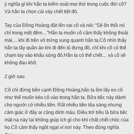
ý nghĩa gì khi hắn ta kiểm soát mọi thứ trong cuộc đời cô?
Và hắn ta chọn cái váy chết tiệt đó.
Tay của Đông Hoàng đặt lên vai cô và nói: “Sẽ ổn thôi nó
chỉ trong một đêm…”Hắn ta muốn cô cảm thấy không thoải
mái… khi đi trên vỏ trứng xung quanh hắn ta.Cô nhìn thấy
hắn ta lấy quần áo khi đi đến tủ đựng đồ, chỉ khi cô có thể
chạm tay vào khẩu súng đó.Hắn ta có thể chết… và cô sẽ
không đau khổ.
2 giờ sau
Cô chỉ đứng bên cạnh Đông Hoàng,hắn ta ôm lấy eo cô
như thể muốn kéo cô vào trong hắn ta. Bữa tiệc này dành
cho người có nhiều tiền. Rất nhiều tiền tỏa sáng nhưng
cảm giác ở đây ai cũng dính máu. Điều trớ trêu là bữa tiệc
mặt nạ này lại không giúp ích gì cho khí chất chết chóc của
họ.Cô cảm thấy ngột ngạt vì nơi này. Theo đúng nghĩa