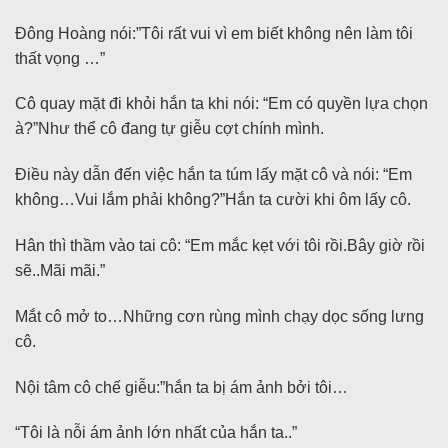
Đông Hoàng nói:”Tôi rất vui vì em biết không nên làm tôi
thất vọng …”
Cô quay mặt đi khỏi hắn ta khi nói: “Em có quyền lựa chọn
à?”Như thể cô đang tự giễu cợt chính mình.
Điều này dẫn đến việc hắn ta túm lấy mặt cô và nói: “Em
không…Vui lắm phải không?”Hắn ta cười khi ôm lấy cô.
Hân thì thầm vào tai cô: “Em mắc kẹt với tôi rồi.Bây giờ rồi
sẽ..Mãi mãi.”
Mắt cô mở to…Những cơn rùng mình chạy dọc sống lưng
cô.
Nội tâm cô chế giễu:”hắn ta bị ám ảnh bởi tôi…
“Tôi là nỗi ám ảnh lớn nhất của hắn ta..”