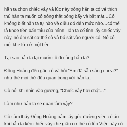
hắn ta chọn chiếc váy và lúc này trông hắn ta có vẻ thích
thú.hắn ta muốn cô trông thật bóng bẩy và bắt mắt…Cô
không biết hắn ta tự hào về điều đó đến mức nào…có thể
là khoe tiền bẩn thỉu của mình.Hắn ta cố tình lấy chiếc váy
này, nó ôm sát cơ thể cô và bó sát vào người cô. Nó có
một khe lớn ở một bên.
Tại sao hắn ta lại muốn cô đi cùng hắn ta?
Đông Hoàng đến gần cô và hỏi:”Em đã sẵn sàng chưa?”
như thể mọi thứ đều quan trọng với hắn ta..
Cô nói khi nhìn vào gương, “Chiếc váy hơi chật…”
Làm như hắn ta sẽ quan tâm vậy?
Cô cảm thấy Đông Hoàng nắm lấy góc đường viền cổ áo
khi hắn ta kéo chiếc váy che giấu cơ thể cô lên.Việc này có