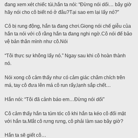
đang xem xét chiếc túi,hắn ta nói: “Đừng nói dối… bây giờ
hãy nói cho cô biết nó ở đâu?Tại sao em lại lấy nó?”
Cô bị rung động, hắn ta đang chơi.Giọng nói chế giễu của
hắn ta nói với cô rằng hắn ta đang nghi ngờ.Cô nói để bảo
vệ bản thân mình như cô.Nói
“Tôi thực sự không lấy nó.” Ngay sau khi cô hoàn thành
nó.
Nói xong cô cảm thấy như có cảm giác châm chích trên
má, tay cô đưa lên má cô run rẩy,lạnh sắp chết…
Hắn nói: “Tôi đã cảnh báo em…Đừng nói dối”
Cô cảm thấy hắn ta túm tóc cô khi hắn ta kéo cô đối mặt
với hắn ta.Mắt cô rưng rưng, ​​cô phải làm sao bây giờ?
Hắn ta sẽ giết cô…