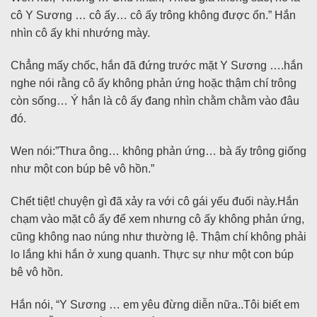
cô Y Sương … cô ấy… cô ấy trông không được ổn.” Hắn
nhìn cô ấy khi nhướng mày.
Chẳng mấy chốc, hắn đã đứng trước mặt Y Sương ….hắn
nghe nói rằng cô ấy không phản ứng hoặc thậm chí trông
còn sống… Ý hắn là cô ấy đang nhìn chằm chằm vào đâu
đó.
Wen nói:”Thưa ông… không phản ứng… bà ấy trông giống
như một con búp bê vô hồn.”
Chết tiệt! chuyện gì đã xảy ra với cô gái yếu đuối này.Hắn
chạm vào mặt cô ấy để xem nhưng cô ấy không phản ứng,
cũng không nao núng như thường lệ. Thậm chí không phải
lo lắng khi hắn ở xung quanh. Thực sự như một con búp
bê vô hồn.
Hắn nói, “Y Sương … em yêu đừng diễn nữa..Tôi biết em