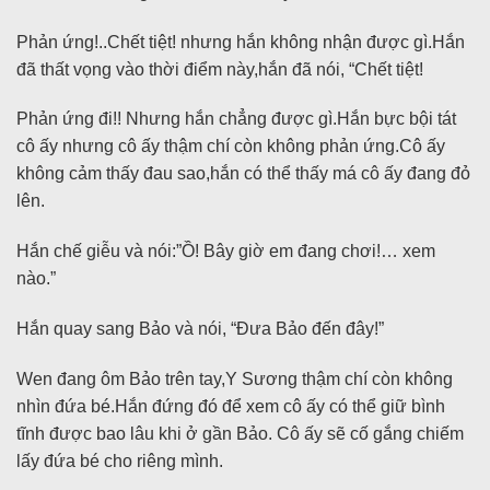
Phản ứng!..Chết tiệt! nhưng hắn không nhận được gì.Hắn
đã thất vọng vào thời điểm này,hắn đã nói, “Chết tiệt!
Phản ứng đi!! Nhưng hắn chẳng được gì.Hắn bực bội tát
cô ấy nhưng cô ấy thậm chí còn không phản ứng.Cô ấy
không cảm thấy đau sao,hắn có thể thấy má cô ấy đang đỏ
lên.
Hắn chế giễu và nói:”Ồ! Bây giờ em đang chơi!… xem
nào.”
Hắn quay sang Bảo và nói, “Đưa Bảo đến đây!”
Wen đang ôm Bảo trên tay,Y Sương thậm chí còn không
nhìn đứa bé.Hắn đứng đó để xem cô ấy có thể giữ bình
tĩnh được bao lâu khi ở gần Bảo. Cô ấy sẽ cố gắng chiếm
lấy đứa bé cho riêng mình.