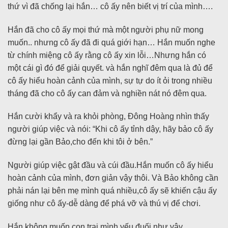
thứ vì đã chống lại hắn… cô ấy nên biết vị trí của mình….
Hắn đã cho cô ấy mọi thứ mà một người phụ nữ mong
muốn.. nhưng cô ấy đã đi quá giới hạn… Hắn muốn nghe
từ chính miệng cô ấy rằng cô ấy xin lỗi…Nhưng hắn có
một cái gì đó để giải quyết. và hắn nghĩ đêm qua là đủ để
cô ấy hiểu hoàn cảnh của mình, sự tự do ít ỏi trong nhiều
tháng đã cho cô ấy can đảm và nghiền nát nó đêm qua.
Hắn cười khẩy và ra khỏi phòng, Đông Hoàng nhìn thấy
người giúp việc và nói: “Khi cô ấy tỉnh dậy, hãy bảo cô ấy
đừng lại gần Bảo,cho đến khi tôi ở bên.”
Người giúp việc gật đầu và cúi đầu.Hắn muốn cô ấy hiểu
hoàn cảnh của mình, đơn giản vậy thôi. Và Bảo không cần
phải nán lại bên mẹ mình quá nhiều,cô ấy sẽ khiến cậu ấy
giống như cô ấy-dễ dàng để phá vỡ và thú vị để chơi.
Hắn không muốn con trai mình yếu đuối như vậy.