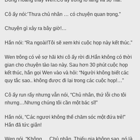
Cô ấy nói:’Thưa chủ nhân … có chuyện quan trọng.”
Chuyện gì xảy ra bây giờ!…
Hắn nói: “Ra ngoài!Tôi sẽ xem khi cuộc họp này kết thúc.”
Wen trông có vẻ sợ hãi khi cô ấy rời đi.Hắn không có thời
gian cho chuyện tào lao này. Sau hơn 30 phút cuộc họp
kết thúc, hắn gọi Wen vào và hỏi: “Người không biết các
quy tắc sao.. không được đi lại trong các cuộc họp!…”
Cô ấy run rẩy nhưng vẫn nói, “Chủ nhân, thứ lỗi cho tôi
nhưng…Nhưng chúng tôi cần một bác sĩ!”
Hắn nói, “Các ngươi không thể chăm sóc một đứa trẻ!”
Hắn đã tức giận!
Wen nói, “Không … Chủ nhân, Thiếu gia không sao, nó là