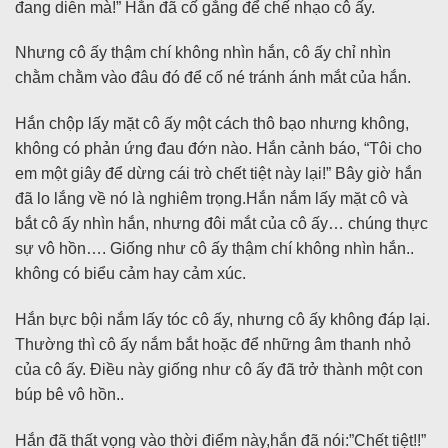
đang diễn mà!” Hắn đã cố gắng để chế nhạo cô ấy.
Nhưng cô ấy thậm chí không nhìn hắn, cô ấy chỉ nhìn
chằm chằm vào đâu đó để cố né tránh ánh mắt của hắn.
Hắn chộp lấy mặt cô ấy một cách thô bạo nhưng không,
không có phản ứng đau đớn nào. Hắn cảnh báo, “Tôi cho
em một giây để dừng cái trò chết tiệt này lại!” Bây giờ hắn
đã lo lắng về nó là nghiêm trọng.Hắn nắm lấy mặt cô và
bắt cô ấy nhìn hắn, nhưng đôi mắt của cô ấy… chúng thực
sự vô hồn…. Giống như cô ấy thậm chí không nhìn hắn..
không có biểu cảm hay cảm xúc.
Hắn bực bội nắm lấy tóc cô ấy, nhưng cô ấy không đáp lại.
Thường thì cô ấy nắm bắt hoặc để những âm thanh nhỏ
của cô ấy. Điều này giống như cô ấy đã trở thành một con
búp bê vô hồn..
Hắn đã thất vọng vào thời điểm này,hắn đã nói:”Chết tiệt!!”