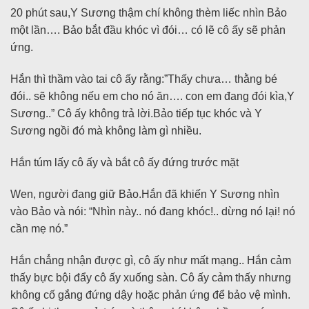
20 phút sau,Y Sương thậm chí không thèm liếc nhìn Bảo
một lần…. Bảo bắt đầu khóc vì đói… có lẽ cô ấy sẽ phản
ứng.
Hắn thì thầm vào tai cô ấy rằng:”Thấy chưa… thằng bé
đói.. sẽ không nếu em cho nó ăn…. con em đang đói kìa,Y
Sương..” Cô ấy không trả lời.Bảo tiếp tục khóc và Y
Sương ngồi đó mà không làm gì nhiều.
Hắn túm lấy cô ấy và bắt cô ấy đứng trước mặt
Wen, người đang giữ Bảo.Hắn đã khiến Y Sương nhìn
vào Bảo và nói: “Nhìn này.. nó đang khóc!.. dừng nó lại! nó
cần mẹ nó.”
Hắn chẳng nhận được gì, cô ấy như mất mạng.. Hắn cảm
thấy bực bội đẩy cô ấy xuống sàn. Cô ấy cảm thấy nhưng
không cố gắng đứng dậy hoặc phản ứng để bảo vệ mình.