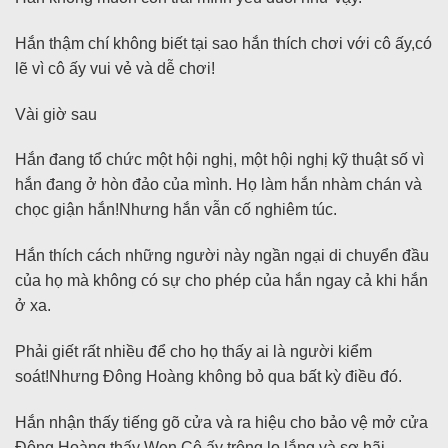
Hắn thậm chí không biết tại sao hắn thích chơi với cô ấy,có
lẽ vì cô ấy vui vẻ và dễ chơi!
Vài giờ sau
Hắn đang tổ chức một hội nghị, một hội nghị kỹ thuật số vì
hắn đang ở hòn đảo của mình. Họ làm hắn nhàm chán và
chọc giận hắn!Nhưng hắn vẫn cố nghiêm túc.
Hắn thích cách những người này ngần ngại di chuyển đầu
của họ mà không có sự cho phép của hắn ngay cả khi hắn
ở xa.
Phải giết rất nhiều để cho họ thấy ai là người kiểm
soát!Nhưng Đông Hoàng không bỏ qua bất kỳ điều đó.
Hắn nhận thấy tiếng gõ cửa và ra hiệu cho bảo vệ mở cửa
Đông Hoàng thấy Wen.Cô ấy trông lo lắng và sợ hãi.