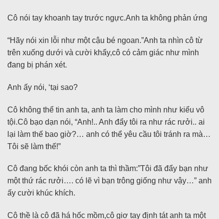
Cô nói tay khoanh tay trước ngực.Anh ta không phản ứng
“Hãy nói xin lỗi như một cậu bé ngoan.”Anh ta nhìn cô từ
trên xuống dưới và cười khẩy,cô có cảm giác như mình
đang bị phán xét.
Anh ấy nói, ‘tại sao?
Cô không thể tin anh ta, anh ta làm cho mình như kiểu vô
tội.Cô bạo dạn nói, “Anh!.. Anh đẩy tôi ra như rác rưởi.. ai
lại làm thế bao giờ?… anh có thể yêu cầu tôi tránh ra mà…
Tôi sẽ làm thế!”
Cô đang bốc khói còn anh ta thì thầm:”Tôi đã đẩy bạn như
một thứ rác rưởi…. có lẽ vì bạn trông giống như vậy…” anh
ấy cười khúc khích.
Cô thề là cô đã há hốc mồm,cô giơ tay định tát anh ta một