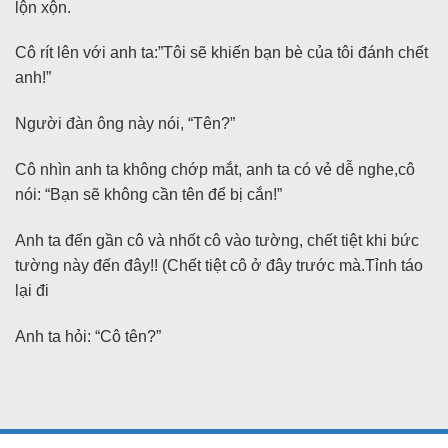
lộn xộn.
Cô rít lên với anh ta:”Tôi sẽ khiến bạn bè của tôi đánh chết
anh!”
Người đàn ông này nói, “Tên?”
Cô nhìn anh ta không chớp mắt, anh ta có vẻ dễ nghe,cô
nói: “Bạn sẽ không cần tên để bị cắn!”
Anh ta đến gần cô và nhốt cô vào tường, chết tiệt khi bức
tường này đến đây!! (Chết tiệt cô ở đây trước mà.Tỉnh táo
lại đi
Anh ta hỏi: “Cô tên?”