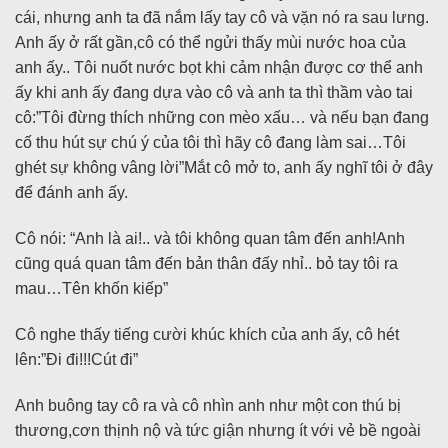
cái, nhưng anh ta đã nắm lấy tay cô và vặn nó ra sau lưng.
Anh ấy ở rất gần,cô có thể ngửi thấy mùi nước hoa của
anh ấy.. Tôi nuốt nước bọt khi cảm nhận được cơ thể anh
ấy khi anh ấy đang dựa vào cô và anh ta thì thầm vào tai
cô:”Tôi đừng thích những con mèo xấu… và nếu bạn đang
cố thu hút sự chú ý của tôi thì hãy cô đang làm sai…Tôi
ghét sự không vâng lời”Mắt cô mở to, anh ấy nghĩ tôi ở đây
để đánh anh ấy.
Cô nói: “Anh là ai!.. và tôi không quan tâm đến anh!Anh
cũng quá quan tâm đến bản thân đấy nhỉ.. bỏ tay tôi ra
mau…Tên khốn kiếp”
Cô nghe thấy tiếng cười khúc khích của anh ấy, cô hét
lên:”Đi đi!!!Cút đi”
Anh buông tay cô ra và cô nhìn anh như một con thú bị
thương,cơn thịnh nộ và tức giận nhưng ít với vẻ bề ngoài