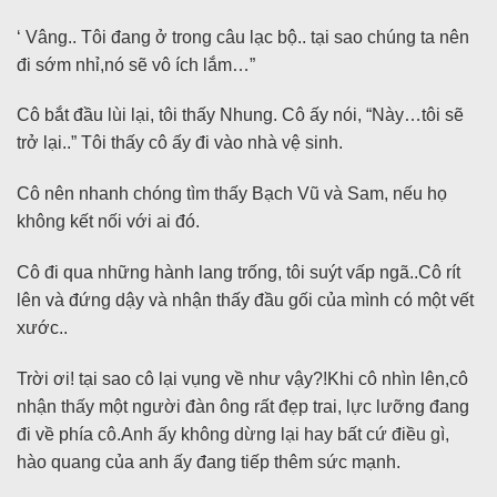
‘ Vâng.. Tôi đang ở trong câu lạc bộ.. tại sao chúng ta nên
đi sớm nhỉ,nó sẽ vô ích lắm…”
Cô bắt đầu lùi lại, tôi thấy Nhung. Cô ấy nói, “Này…tôi sẽ
trở lại..” Tôi thấy cô ấy đi vào nhà vệ sinh.
Cô nên nhanh chóng tìm thấy Bạch Vũ và Sam, nếu họ
không kết nối với ai đó.
Cô đi qua những hành lang trống, tôi suýt vấp ngã..Cô rít
lên và đứng dậy và nhận thấy đầu gối của mình có một vết
xước..
Trời ơi! tại sao cô lại vụng về như vậy?!Khi cô nhìn lên,cô
nhận thấy một người đàn ông rất đẹp trai, lực lưỡng đang
đi về phía cô.Anh ấy không dừng lại hay bất cứ điều gì,
hào quang của anh ấy đang tiếp thêm sức mạnh.