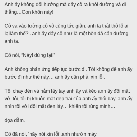
Anh ấy không đổi hướng mà đẩy cô ra khỏi đường và đi
thẳng…Con khốn này!
Cô va vào tường,cô vô cùng tức giận, anh ta thật thô lỗ ai
lạilàm thế?.. anh ấy đẩy cô như là một hòn đá cản đường
anh ta.
Cô nói, “Này! dừng lại!”
Anh không phản ứng tiếp tục bước đi. Tôi không để anh ấy
bước đi như thế này… anh ấy cần phải xin lỗi.
Tôi chạy đến và nắm lấy tay anh ấy và kéo anh ấy đối mặt
với tôi, tôi bị khuôn mặt đẹp trai của anh ấy thổi bay. anh ấy
nhìn tôi với đôi mắt đen láy… khiến tôi rùng mình…
dọa dẫm.
Cô đã nói, ‘hãy nói xin lỗi’.anh nhướn mày.