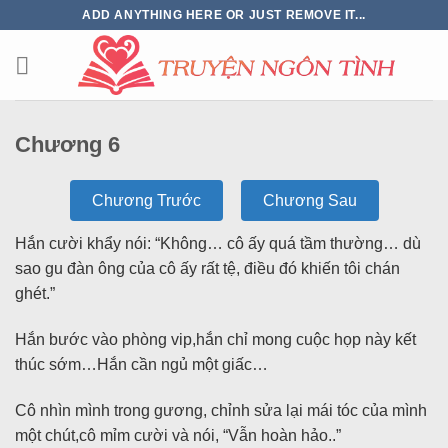
ADD ANYTHING HERE OR JUST REMOVE IT...
Chương 6
Chương Trước
Chương Sau
Hắn cười khẩy nói: “Không… cô ấy quá tầm thường… dù
sao gu đàn ông của cô ấy rất tệ, điều đó khiến tôi chán
ghét.”
Hắn bước vào phòng vip,hắn chỉ mong cuộc họp này kết
thúc sớm…Hắn cần ngủ một giấc…
Cô nhìn mình trong gương, chỉnh sửa lại mái tóc của mình
một chút,cô mỉm cười và nói, “Vẫn hoàn hảo..”