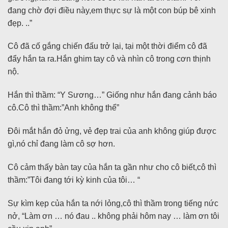
đang chờ đợi điều này,em thực sự là một con búp bê xinh
đẹp. ..”
Cô đã cố gắng chiến đấu trở lại, tại một thời điểm cô đã
đẩy hắn ta ra.Hắn ghim tay cô và nhìn cô trong cơn thịnh
nộ.
Hắn thì thầm: “Y Sương…” Giống như hắn đang cảnh báo
cô.Cô thì thầm:”Anh không thể”
Đôi mắt hắn đỏ ửng, vẻ đẹp trai của anh không giúp được
gì,nó chỉ đang làm cô sợ hơn.
Cô cảm thấy bàn tay của hắn ta gần như cho cô biết,cô thì
thầm:”Tôi đang tới kỳ kinh của tôi… “
Sự kìm kẹp của hắn ta nới lỏng,cô thì thầm trong tiếng nức
nở, “Làm ơn … nó đau .. không phải hôm nay … làm ơn tôi