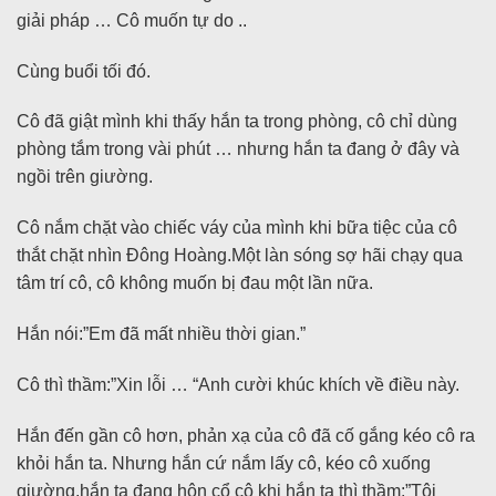
giải pháp … Cô muốn tự do ..
Cùng buổi tối đó.
Cô đã giật mình khi thấy hắn ta trong phòng, cô chỉ dùng
phòng tắm trong vài phút … nhưng hắn ta đang ở đây và
ngồi trên giường.
Cô nắm chặt vào chiếc váy của mình khi bữa tiệc của cô
thắt chặt nhìn Đông Hoàng.Một làn sóng sợ hãi chạy qua
tâm trí cô, cô không muốn bị đau một lần nữa.
Hắn nói:”Em đã mất nhiều thời gian.”
Cô thì thầm:”Xin lỗi … “Anh cười khúc khích về điều này.
Hắn đến gần cô hơn, phản xạ của cô đã cố gắng kéo cô ra
khỏi hắn ta. Nhưng hắn cứ nắm lấy cô, kéo cô xuống
giường,hắn ta đang hôn cổ cô khi hắn ta thì thầm:”Tôi