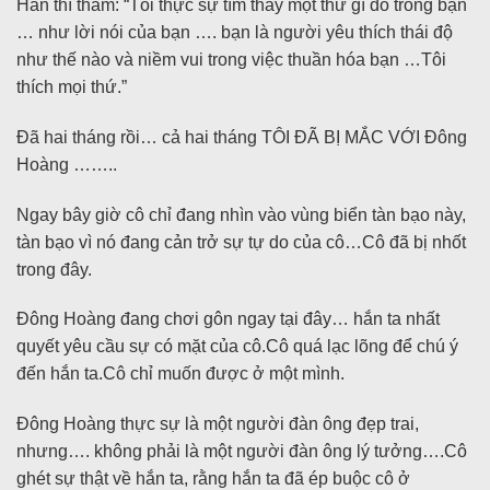
Hắn thì thầm: “Tôi thực sự tìm thấy một thứ gì đó trong bạn
… như lời nói của bạn …. bạn là người yêu thích thái độ
như thế nào và niềm vui trong việc thuần hóa bạn …Tôi
thích mọi thứ.”
Đã hai tháng rồi… cả hai tháng TÔI ĐÃ BỊ MẮC VỚI Đông
Hoàng ……..
Ngay bây giờ cô chỉ đang nhìn vào vùng biển tàn bạo này,
tàn bạo vì nó đang cản trở sự tự do của cô…Cô đã bị nhốt
trong đây.
Đông Hoàng đang chơi gôn ngay tại đây… hắn ta nhất
quyết yêu cầu sự có mặt của cô.Cô quá lạc lõng để chú ý
đến hắn ta.Cô chỉ muốn được ở một mình.
Đông Hoàng thực sự là một người đàn ông đẹp trai,
nhưng…. không phải là một người đàn ông lý tưởng….Cô
ghét sự thật về hắn ta, rằng hắn ta đã ép buộc cô ở