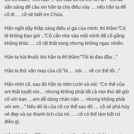
sẵn sàng để cầu xin hắn ta cho điều này … nếu hắn ta để
cô đi … cô sẽ biết ơn Chúa.
Hắn ngồi dậy thắp sáng điếu xì gà của mình, thì thầm:”Có
lẽ không bao giờ ..”Cô cắn nhẹ vào môi mình để cố gắng
không khóc … cô rất thất vọng nhưng không ngạc nhiên.
Hắn ta hút thuốc khi hắn ta thì thầm:”Tôi bị đau đầu ..”
Hắn ta thử vận ​​may của cô:”là … nói … về cơ thể tôi ..”
Hắn nhìn cô, sau đó hắn ta mỉm cười và nói: “Cơ thể của
em thật tuyệt vời… nhưng không phải tất cả mọi thứ để giữ
cô với bạn …em dễ dàng chán nản … nhưng không phải
với em…” Nếu đó là của cô cơ thể sau đó … cô sẽ phá hủy
vẻ đẹp và sự thanh lịch của nó …. cô có thể làm bất cứ
điều gì.