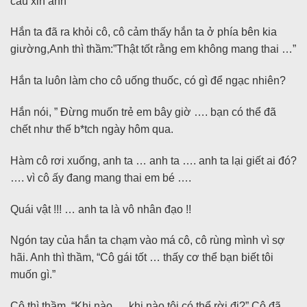
cầu xin anh”
Hắn ta đã ra khỏi cô, cô cảm thấy hắn ta ở phía bên kia
giường,Anh thì thầm:”Thật tốt rằng em không mang thai …”
Hắn ta luôn làm cho cô uống thuốc, có gì để ngạc nhiên?
Hắn nói, ” Đừng muốn trẻ em bây giờ …. bạn có thể đã
chết như thế b*tch ngày hôm qua.
Hàm cô rơi xuống, anh ta … anh ta …. anh ta lại giết ai đó?
…. vì cô ấy đang mang thai em bé ….
Quái vật !!! … anh ta là vô nhân đạo !!
Ngón tay của hắn ta chạm vào má cô, cô rùng mình vì sợ
hãi. Anh thì thầm, “Cô gái tốt … thấy cơ thể bạn biết tôi
muốn gì.”
Cô thì thầm, “Khi nào … khi nào tôi có thể rời đi?” Cô đã