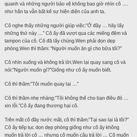
quanh và những người bảo vệ không bao giờ nhìn cô ….
như hắn ta vẫn bất kể sự hiện diện của anh ta.
Cô nghe thấy những người giúp việc:”Ở đây … hãy lấy
những thứ này …” Cô ấy đã vượt qua các miếng đệm và
tampon của cô. Cô đã lấy chúng.Wen phải dọn dẹp
phòng,Wen thì thầm: “Người muốn ăn gì cho bữa tối?”
Cô nhìn xuống và không trả lời,Wen lại quay sang cô và
nói:”Người muốn gì?”Giống như cô ấy muốn biết.
Cô thì thầm:”Tôi muốn quay lại …”
Cô thì thầm nhẹ nhàng:”Tôi không thể cho bạn điều đó …
xin lỗi.”Cô ấy đang thương hại cô.
Trên mắt cô đầy nước mắt, cô thì thầm:”Tại sao lại là tôi?”
Cô ấy tiếp tục dọn dẹp phòng giống như cô ấy không
muốn trả lời cô … nhưng cô muốn câu trả lời … Cô muốn