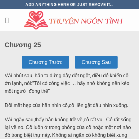
ADD ANYTHING HERE OR JUST REMOVE IT...
Chương 25
Chương Trước
Chương Sau
Vài phút sau, hắn ta đứng dậy đột ngột, điều đó khiến cô
ớn lạnh, nói:”Tôi có công việc … hãy nhớ không nên kéo
một người đóng thế”
Đôi mắt hẹp của hắn nhìn cô,cô liền gật đầu nhìn xuống.
Vài ngày sau,thấy hắn không trở về,cô rất vui. Cô rất sống
lại về nó. Cô luôn ở trong phòng của cô hoặc một nơi nào
đó trong biệt thự này. Không ai ngăn cô không biết xung