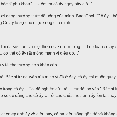
bác sĩ phụ khoa?… kiểm tra cô ấy ngay bây giờ..”
ời đang thưởng thức đồ uống của mình. Bác sĩ nói, “Cô ấy…bộ p
g.Cô ấy lo sợ cho cuộc sống của mình.
“Tôi…Tôi đã siêu âm và mọi thứ có vẻ ổn.. nhưng…. Tôi đoán cô ấ
ữa….cơ thể cô ấy rất mỏng manh vì điều đó…”
 y tế cho trường hợp khẩn cấp.
 rồi.Bác sĩ tự nguyền rủa mình vì đã ở đây, cô ấy chỉ muốn quay
o trong cô ấy… Tôi đã nghiên cứu rồi… cứ đặt nó vào.” Bác sĩ t
ó sẽ dễ dàng cho cô ấy… Tôi cầu chúa, nếu anh ấy tồn tại, hãy
 chèn ép anh ấy về điều này, cả hai đều sống gần đó và không a