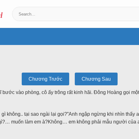
Chương Trước
Chương Sau
sĩ bước vào phòng, cô ấy trông rất kinh hãi. Đông Hoàng gọi mộ
 gì không.. tại sao ngài lại gọi?”Anh ngập ngừng khi nhìn thấ
n gì?… muốn làm em à?Không… em không phải mẫu người của a