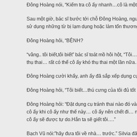
Đông Hoàng nói, “Kiểm tra cô ấy nhanh…cô là một 
Sau một giờ, bác sĩ bước tới chỗ Đông Hoàng, ngư
sử dụng những từ bị lạm dụng hoặc làm tổn thươn
Đông Hoàng hỏi, “BỆNH?
“vâng.. tôi biết,tôi biết” bác sĩ toát mồ hôi hột, 
thụ thai… rất có thể cô ấy khó thụ thai một lần n
Đông Hoàng cười khẩy, anh ấy đã sắp xếp dụng cụ
Đông Hoàng hỏi, “Tôi biết…thú cưng của tôi đủ tốt
Đông Hoàng hỏi: “Đặt dụng cụ tránh thai nào đó và
cô ấy khi cô ấy như thế này… cô ấy nên chết đi… n
cô ấy sẽ được tự do.Hắn ta sẽ giết tôi….”
Bạch Vũ nói:”hãy đưa tôi về nhà… trước.” Silvia đã