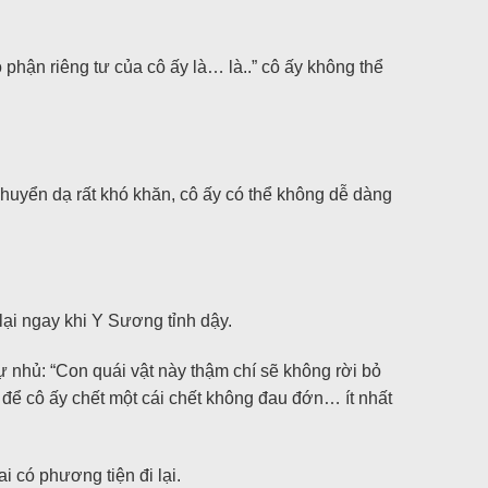
hận riêng tư của cô ấy là… là..” cô ấy không thể
y chuyển dạ rất khó khăn, cô ấy có thể không dễ dàng
 lại ngay khi Y Sương tỉnh dậy.
ự nhủ: “Con quái vật này thậm chí sẽ không rời bỏ
 để cô ấy chết một cái chết không đau đớn… ít nhất
i có phương tiện đi lại.