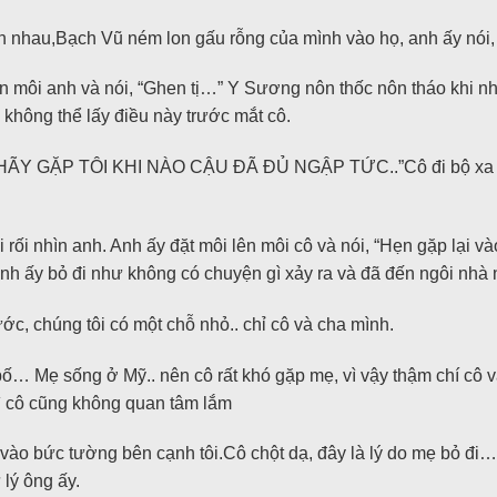
 nhau,Bạch Vũ ném lon gấu rỗng của mình vào họ, anh ấy nói,
n môi anh và nói, “Ghen tị…” Y Sương nôn thốc nôn tháo khi n
hông thể lấy điều này trước mắt cô.
HÃY GẶP TÔI KHI NÀO CẬU ĐÃ ĐỦ NGẬP TỨC..”Cô đi bộ xa hơn
 rối nhìn anh. Anh ấy đặt môi lên môi cô và nói, “Hẹn gặp lại 
anh ấy bỏ đi như không có chuyện gì xảy ra và đã đến ngôi nhà
ước, chúng tôi có một chỗ nhỏ.. chỉ cô và cha mình.
i bố… Mẹ sống ở Mỹ.. nên cô rất khó gặp mẹ, vì vậy thậm chí 
vì cô cũng không quan tâm lắm
vào bức tường bên cạnh tôi.Cô chột dạ, đây là lý do mẹ bỏ đi…
lý ông ấy.