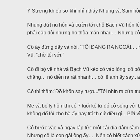
Y Sương khiếp sợ khi nhìn thấy Nhung và Sam hôn
Nhung dứt nụ hôn và trườn tới chỗ Bạch Vũ hôn lê
phải cặp đôi nhưng họ thỏa mãn nhau… Nhưng cô k
Cô ấy đứng dậy và nói, “TÔI ĐANG RA NGOÀI…. 
Vũ, “chờ tôi với.”
Cô đi bộ về nhà và Bạch Vũ kéo cô vào lòng, cô bối
chăng… nó diễn ra rất nhanh… có lẽ anh ấy say.. 
Cô thì thầm:”Đồ khốn say rượu..”Tôi nhìn ra cửa tr
Mẹ và bố ly hôn khi cô 7 tuổi kể từ đó cô sống vớ
không đổ lỗi cho bà ấy hay trách cứ điều gì…Bởi 
Cô bước vào và ngay lập tức một cái đĩa đâm sầm 
Nhưng cô là con gái ông ấy…. Nên cô biết cách xử 