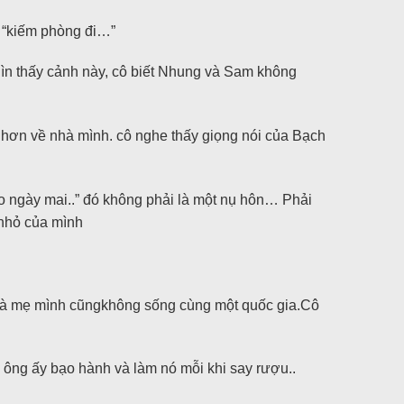
 “kiếm phòng đi…”
hìn thấy cảnh này, cô biết Nhung và Sam không
 về nhà mình. cô nghe thấy giọng nói của Bạch
vào ngày mai..” đó không phải là một nụ hôn… Phải
 nhỏ của mình
cô và mẹ mình cũngkhông sống cùng một quốc gia.Cô
 ông ấy bạo hành và làm nó mỗi khi say rượu..