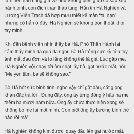
lầm nên hắn cũng giả vờ như không biết, giúp cô sắp xếp
hành trình, còn đích thân tháp tùng. Hắn tin Hà Nghiên và
Lương Viễn Trạch đã hợp mưu thiết kế màn “tai nạn”
nhưng có hắn ở đây, Hà Nghiên sẽ không trốn thoát khỏi
tay mình.
Khi đến bệnh viện nhìn thấy bà Hà, Phó Thận Hành lại
cảm thấy mình đã quá đa nghi. Bà Hà trông cực kỳ tiều tụy,
ánh mắt đau đớn và lo lắng không thể là giả. Lúc gặp mẹ,
Hà Nghiên vội chạy tới ôm chặt lấy bà, gạt nước mắt, nói:
“Mẹ yên tâm, ba sẽ không sao.”
Bà Hà hết sức bình tĩnh, nghe vậy chỉ gật đầu, cất giọng
khàn đặc trả lời: “Đúng đấy, ông ấy từng đồng ý hầu hạ mẹ
thêm ba mươi năm nữa. Ông ấy chưa thực hiện xong sẽ
không bỏ mẹ lại một mình. Con biết ông ấy bướng bỉnh thế
nào rồi mà”
Hà Nghiên không kìm được, quay đầu lén gạt nước mắt.