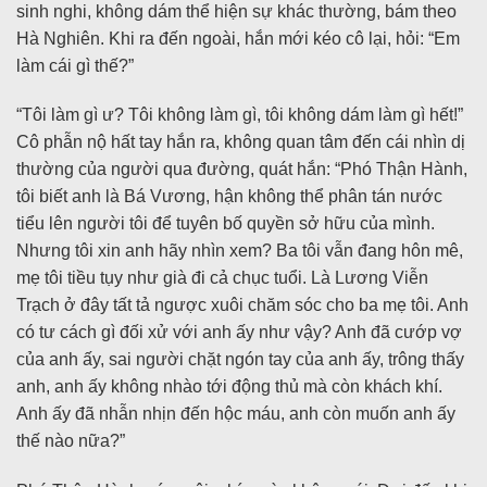
sinh nghi, không dám thể hiện sự khác thường, bám theo
Hà Nghiên. Khi ra đến ngoài, hắn mới kéo cô lại, hỏi: “Em
làm cái gì thế?”
“Tôi làm gì ư? Tôi không làm gì, tôi không dám làm gì hết!”
Cô phẫn nộ hất tay hắn ra, không quan tâm đến cái nhìn dị
thường của người qua đường, quát hắn: “Phó Thận Hành,
tôi biết anh là Bá Vương, hận không thể phân tán nước
tiểu lên người tôi để tuyên bố quyền sở hữu của mình.
Nhưng tôi xin anh hãy nhìn xem? Ba tôi vẫn đang hôn mê,
mẹ tôi tiều tụy như già đi cả chục tuổi. Là Lương Viễn
Trạch ở đây tất tả ngược xuôi chăm sóc cho ba mẹ tôi. Anh
có tư cách gì đối xử với anh ấy như vậy? Anh đã cướp vợ
của anh ấy, sai người chặt ngón tay của anh ấy, trông thấy
anh, anh ấy không nhào tới động thủ mà còn khách khí.
Anh ấy đã nhẫn nhịn đến hộc máu, anh còn muốn anh ấy
thế nào nữa?”