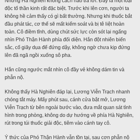
Nhưng Hà Nghiên không cách nào trả lời. Đây là một loại
độc tố thần kinh rất đặc biệt. Trước khi lên cơn, người ta
không hề cảm thấy có gì bất thường. Nhưng khi thuốc bắt
đầu phát tác, cơ thể sẽ mất kiểm soát và bị tê liệt hoàn
toàn. Cô điềm tĩnh, dùng chút sức lực còn sót lại ngẩng
nhìn Phó Thận Hành phía đối diện. Hắn đột nhiên biến
sắc, cố giãy dụa để đứng dậy, không ngờ chưa kịp đứng
lên đã ngã ngồi xuống sô pha.
Hắn cũng ngước mắt nhìn cô đầy vẻ không dám tin và
phẫn nộ.
Không thấy Hà Nghiên đáp lại, Lương Viễn Trạch nhanh
chóng tắt máy. Mấy phút sau, cánh cửa bật mở, Lương
Viễn Trạch từ bên ngoài bước vào, đưa mắt quan sát tình
hình trong phòng, không do dự hướng về phía Hà Nghiên,
rút trong túi thuốc giải độc, tiêm vào cánh tay cô.
Ý thức của Phó Thận Hành vẫn tồn tại, sau cơn phẫn nộ