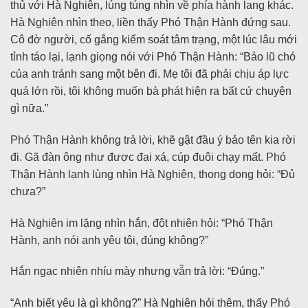
thủ với Hà Nghiên, lúng túng nhìn về phía hành lang khác.
Hà Nghiên nhìn theo, liền thấy Phó Thận Hành đứng sau.
Cô đờ người, cố gắng kiểm soát tâm trạng, một lúc lâu mới
tỉnh táo lại, lạnh giọng nói với Phó Thận Hành: “Bảo lũ chó
của anh tránh sang một bên đi. Mẹ tôi đã phải chịu áp lực
quá lớn rồi, tôi không muốn bà phát hiện ra bất cứ chuyện
gì nữa.”
Phó Thận Hành không trả lời, khẽ gật đầu ý bảo tên kia rời
đi. Gã đàn ông như được đại xá, cúp đuôi chạy mất. Phó
Thận Hành lạnh lùng nhìn Hà Nghiên, thong dong hỏi: “Đủ
chưa?”
Hà Nghiên im lặng nhìn hắn, đột nhiên hỏi: “Phó Thận
Hành, anh nói anh yêu tôi, đúng không?”
Hắn ngạc nhiên nhíu mày nhưng vẫn trả lời: “Đúng.”
“Anh biết yêu là gì không?” Hà Nghiên hỏi thêm, thấy Phó