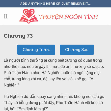
ADD ANYTHING HERE OR JUST REMOVE IT...
Chương 73
Chương Trước
Chương Sau
Là người bình thường ai cũng biết xương cổ quan trọng
như thế nào, nếu bị gãy thì mức độ ảnh hưởng sẽ ra sao.
Phó Thận Hành nhìn Hà Nghiên buồn bã ngồi lặng một
chỗ, trong lòng xót xa, đặt tay lên vai cô, khẽ gọi: “A
Nghiên.”
Hà Nghiên đờ đẫn quay sang nhìn hắn, không nói câu gì.
Thấy cô bỗng đứng phắt dậy, Phó Thận Hành vội kéo cô
lại, hỏi: “Em định làm gì?”