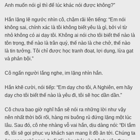
Anh muốn nói gì thì để lúc khác nói được không?”
Hắn lặng lẽ ngước nhìn cô, chậm rãi lên tiếng: “Em nói
không sai, chính xác là tôi không biết yêu là gì, bởi vì từ
nhỏ không có ai dạy tôi. Không ai nói cho tôi biết thế nào là
tôn trọng, thế nào là trân quý, thế nào là che chở, thế nào
là tin tưởng. Tôi chỉ được học tranh đoạt, lợi dụng, lừa gạt
và phản bội.”
Cô ngẩn người lắng nghe, im lặng nhìn hắn.
Hắn khẽ cười, nói tiếp: “Em dạy cho tôi, A Nghiên, em hãy
dạy cho tôi biết thế nào là yêu đi, tôi sẽ học dần dần.”
Cô chưa bao giờ nghĩ hắn sẽ nói ra những lời như vậy
nên nhất thời bối rối, hàng mi buông rủ đứng lặng một lúc
lâu. Sau đó, cô nhẹ nhàng vỗ vai hắn, dịu dàng nói: “Đi tắm
đi, tôi sẽ gọi phục vụ khách sạn mang ít đồ ăn tới. Chúng ta