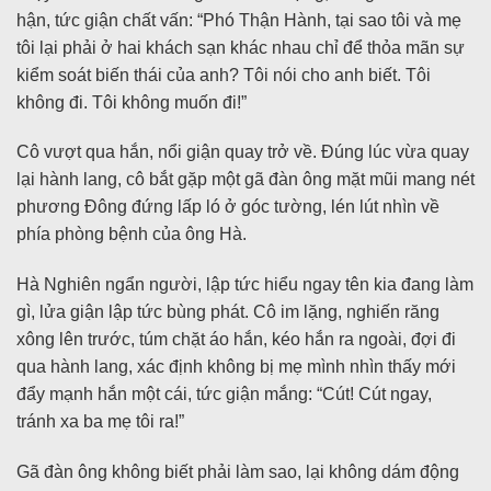
hận, tức giận chất vấn: “Phó Thận Hành, tại sao tôi và mẹ
tôi lại phải ở hai khách sạn khác nhau chỉ để thỏa mãn sự
kiểm soát biến thái của anh? Tôi nói cho anh biết. Tôi
không đi. Tôi không muốn đi!”
Cô vượt qua hắn, nổi giận quay trở về. Đúng lúc vừa quay
lại hành lang, cô bắt gặp một gã đàn ông mặt mũi mang nét
phương Đông đứng lấp ló ở góc tường, lén lút nhìn về
phía phòng bệnh của ông Hà.
Hà Nghiên ngẩn người, lập tức hiểu ngay tên kia đang làm
gì, lửa giận lập tức bùng phát. Cô im lặng, nghiến răng
xông lên trước, túm chặt áo hắn, kéo hắn ra ngoài, đợi đi
qua hành lang, xác định không bị mẹ mình nhìn thấy mới
đẩy mạnh hắn một cái, tức giận mắng: “Cút! Cút ngay,
tránh xa ba mẹ tôi ra!”
Gã đàn ông không biết phải làm sao, lại không dám động