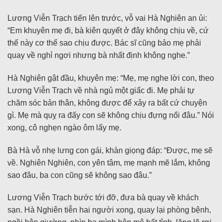
Lương Viễn Trạch tiến lên trước, vỗ vai Hà Nghiên an ủi:
“Em khuyên mẹ đi, bà kiên quyết ở đây không chịu về, cứ
thế này cơ thể sao chịu được. Bác sĩ cũng bảo mẹ phải
quay về nghỉ ngơi nhưng bà nhất định không nghe.”
Hà Nghiên gật đầu, khuyên mẹ: “Mẹ, mẹ nghe lời con, theo
Lương Viễn Trạch về nhà ngủ một giấc đi. Mẹ phải tự
chăm sóc bản thân, không được để xảy ra bất cứ chuyện
gì. Mẹ mà quỵ ra đấy con sẽ không chịu đựng nổi đâu.” Nói
xong, cô nghẹn ngào ôm lấy mẹ.
Bà Hà vỗ nhẹ lưng con gái, khàn giọng đáp: “Được, mẹ sẽ
về. Nghiên Nghiên, con yên tâm, mẹ mạnh mẽ lắm, không
sao đâu, ba con cũng sẽ không sao đâu.”
Lương Viễn Trạch bước tới đỡ, đưa bà quay về khách
sạn. Hà Nghiên tiễn hai người xong, quay lại phòng bệnh,