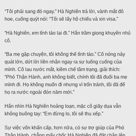
“Tôi phải sang đó ngay.” Hà Nghiên trả lời, vành mắt đỏ
hoe, cuống quýt nói: “Tôi sẽ lấy hộ chiếu và xin visa.”
“Hà Nghiên, em tỉnh táo lại đi.” Hắn trầm giọng khuyên nhủ
cô.
“Ba mẹ gặp chuyện, tôi không thể tỉnh táo.” Cô nóng nảy
quát lớn, dứt lời liền nhận ngay ra sự luống cuống của
mình. Cô lau nước mắt, kiềm chế tâm trạng, giải thích:
“Phó Thận Hành, anh không biết, chính tôi đã đuổi ba mẹ
mình đi. Họ không muốn đi nhưng vì trốn tránh, tôi đã để
họ ra nước ngoài đón năm mới.”
Hắn nhìn Hà Nghiên hoảng loạn, mặc cô giãy dụa vẫn
không buông tay: “Em đừng lo, tôi sẽ thu xếp.”
Sự việc vốn khẩn cấp, hơn nữa, có sự trợ giúp của Phó
Thận Hành, chẳng mấy chốc Hà Nghiên đã đặt chân lên