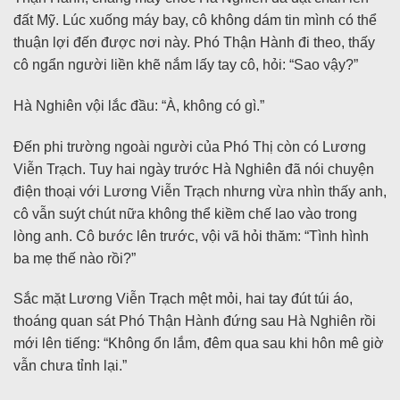
đất Mỹ. Lúc xuống máy bay, cô không dám tin mình có thể
thuận lợi đến được nơi này. Phó Thận Hành đi theo, thấy
cô ngẩn người liền khẽ nắm lấy tay cô, hỏi: “Sao vậy?”
Hà Nghiên vội lắc đầu: “À, không có gì.”
Đến phi trường ngoài người của Phó Thị còn có Lương
Viễn Trạch. Tuy hai ngày trước Hà Nghiên đã nói chuyện
điện thoại với Lương Viễn Trạch nhưng vừa nhìn thấy anh,
cô vẫn suýt chút nữa không thể kiềm chế lao vào trong
lòng anh. Cô bước lên trước, vội vã hỏi thăm: “Tình hình
ba mẹ thế nào rồi?”
Sắc mặt Lương Viễn Trạch mệt mỏi, hai tay đút túi áo,
thoáng quan sát Phó Thận Hành đứng sau Hà Nghiên rồi
mới lên tiếng: “Không ổn lắm, đêm qua sau khi hôn mê giờ
vẫn chưa tỉnh lại.”