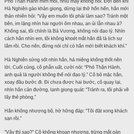
Phó Thận Hành mím môi, nhíu mày không nói. Đợi đến khi
Hà Nghiên gào khản giọng, dừng lại thở hổn hển, hắn mới
thản nhiên hỏi: “Vậy em muốn tôi phải làm sao? Tránh một
bên, im lặng nhìn hai người ôm nhau, an ủi lẫn nhau à?
Không sai, tôi chính là Bá Vương, không nói đạo lý. Nhìn
cách hắn nhìn em, tôi không khoét mắt hắn đã là lịch sự
lắm rồi. Cho nên, đừng nói chỉ có hắn mới biết khách khí.”
Hà Nghiên sửng sốt nhìn hắn, há miệng không thốt nên
lời. Cuối cùng, cô phẫn uất, cười nói: “Phó Thận Hành,
anh quả là người không thể nói đạo lý.” Cô bỏ mặc hắn,
xoay đầu bước đi. Đi chưa được hai bước, cô quay lại,
nhìn hắn cản đường, lạnh giọng quát: “Tránh ra, tôi phải về
lấy thẻ phòng.”
Hắn không nhượng bộ, hờ hững đáp: “Tôi đặt xong khách
sạn rồi.”
“Vậy thì sao?” Cô không khoan nhượng, trừng mắt oán