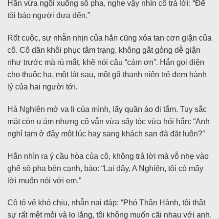
Hắn vừa ngồi xuống sô pha, nghe vậy nhìn cô trả lời: “Để
tôi bảo người đưa đến.”
Rốt cuộc, sự nhẫn nhịn của hắn cũng xóa tan cơn giận của
cô. Cô dần khôi phục tâm trạng, không gắt gỏng dễ giận
như trước mà rủ mắt, khẽ nói câu “cảm ơn”. Hắn gọi điện
cho thuộc hạ, một lát sau, một gã thanh niên trẻ đem hành
lý của hai người tới.
Hà Nghiên mở va li của mình, lấy quần áo đi tắm. Tuy sắc
mặt còn u ám nhưng cô vẫn vừa sấy tóc vừa hỏi hắn: “Anh
nghỉ tạm ở đây một lúc hay sang khách sạn đã đặt luôn?”
Hắn nhìn ra ý cầu hòa của cô, không trả lời mà vỗ nhẹ vào
ghế sô pha bên cạnh, bảo: “Lại đây, A Nghiên, tôi có mấy
lời muốn nói với em.”
Cô tỏ vẻ khó chịu, nhẫn nại đáp: “Phó Thận Hành, tôi thật
sự rất mệt mỏi và lo lắng, tôi không muốn cãi nhau với anh.