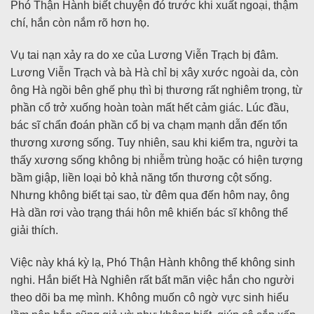
Phó Thận Hành biết chuyện đó trước khi xuất ngoại, thậm
chí, hắn còn nắm rõ hơn họ.
Vụ tai nạn xảy ra do xe của Lương Viễn Trạch bị đâm.
Lương Viễn Trạch và bà Hà chỉ bị xây xước ngoài da, còn
ông Hà ngồi bên ghế phụ thì bị thương rất nghiêm trọng, từ
phần cổ trở xuống hoàn toàn mất hết cảm giác. Lúc đầu,
bác sĩ chẩn đoán phần cổ bị va chạm mạnh dẫn đến tổn
thương xương sống. Tuy nhiên, sau khi kiểm tra, người ta
thấy xương sống không bị nhiễm trùng hoặc có hiện tượng
bầm giập, liền loại bỏ khả năng tổn thương cột sống.
Nhưng không biết tại sao, từ đêm qua đến hôm nay, ông
Hà dần rơi vào trạng thái hôn mê khiến bác sĩ không thể
giải thích.
Việc này khá kỳ lạ, Phó Thận Hành không thể không sinh
nghi. Hắn biết Hà Nghiên rất bất mãn việc hắn cho người
theo dõi ba mẹ mình. Không muốn cô ngờ vực sinh hiểu