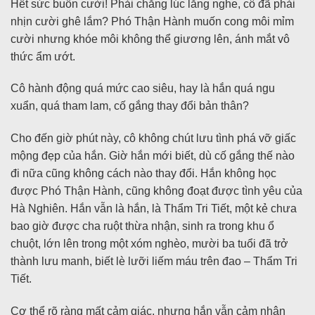
Hết sức buồn cười! Phải chăng lúc lắng nghe, cô đã phải
nhịn cười ghê lắm? Phó Thận Hành muốn cong môi mỉm
cười nhưng khóe môi không thể giương lên, ánh mắt vô
thức ẩm ướt.
Cô hành động quá mức cao siêu, hay là hắn quá ngu
xuẩn, quá tham lam, cố gắng thay đổi bản thân?
Cho đến giờ phút này, cô không chút lưu tình phá vỡ giấc
mộng đẹp của hắn. Giờ hắn mới biết, dù cố gắng thế nào
đi nữa cũng không cách nào thay đổi. Hắn không học
được Phó Thận Hành, cũng không đoạt được tình yêu của
Hà Nghiên. Hắn vẫn là hắn, là Thẩm Tri Tiết, một kẻ chưa
bao giờ được cha ruột thừa nhận, sinh ra trong khu ổ
chuột, lớn lên trong một xóm nghèo, mười ba tuổi đã trở
thành lưu manh, biết lè lưỡi liếm máu trên đao – Thẩm Tri
Tiết.
Cơ thể rõ ràng mất cảm giác, nhưng hắn vẫn cảm nhận