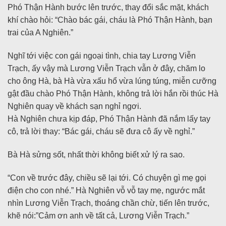
Phó Thận Hành bước lên trước, thay đổi sắc mặt, khách
khí chào hỏi: “Chào bác gái, cháu là Phó Thận Hành, bạn
trai của A Nghiên.”
Nghĩ tới việc con gái ngoại tình, chia tay Lương Viễn
Trạch, ấy vậy mà Lương Viễn Trạch vẫn ở đây, chăm lo
cho ông Hà, bà Hà vừa xấu hổ vừa lúng túng, miễn cưỡng
gật đầu chào Phó Thận Hành, không trả lời hắn rồi thúc Hà
Nghiên quay về khách sạn nghỉ ngơi.
Hà Nghiên chưa kịp đáp, Phó Thận Hành đã nắm lấy tay
cô, trả lời thay: “Bác gái, cháu sẽ đưa cô ấy về nghỉ.”
Bà Hà sửng sốt, nhất thời không biết xử lý ra sao.
“Con về trước đây, chiều sẽ lại tới. Có chuyện gì mẹ gọi
điện cho con nhé.” Hà Nghiên vỗ vỗ tay mẹ, ngước mắt
nhìn Lương Viễn Trạch, thoáng chần chừ, tiến lên trước,
khẽ nói:”Cảm ơn anh về tất cả, Lương Viễn Trạch.”