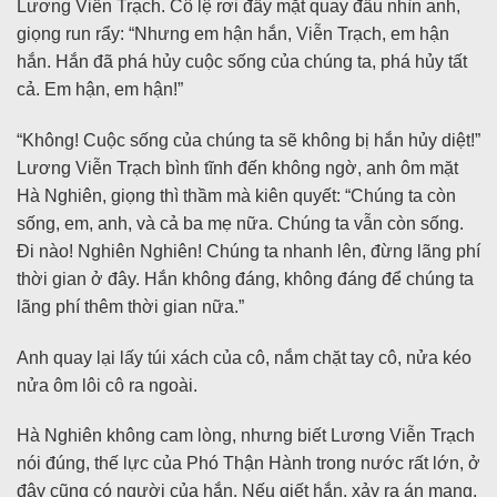
Lương Viễn Trạch. Cô lệ rơi đầy mặt quay đầu nhìn anh,
giọng run rẩy: “Nhưng em hận hắn, Viễn Trạch, em hận
hắn. Hắn đã phá hủy cuộc sống của chúng ta, phá hủy tất
cả. Em hận, em hận!”
“Không! Cuộc sống của chúng ta sẽ không bị hắn hủy diệt!”
Lương Viễn Trạch bình tĩnh đến không ngờ, anh ôm mặt
Hà Nghiên, giọng thì thầm mà kiên quyết: “Chúng ta còn
sống, em, anh, và cả ba mẹ nữa. Chúng ta vẫn còn sống.
Đi nào! Nghiên Nghiên! Chúng ta nhanh lên, đừng lãng phí
thời gian ở đây. Hắn không đáng, không đáng để chúng ta
lãng phí thêm thời gian nữa.”
Anh quay lại lấy túi xách của cô, nắm chặt tay cô, nửa kéo
nửa ôm lôi cô ra ngoài.
Hà Nghiên không cam lòng, nhưng biết Lương Viễn Trạch
nói đúng, thế lực của Phó Thận Hành trong nước rất lớn, ở
đây cũng có người của hắn. Nếu giết hắn, xảy ra án mạng,