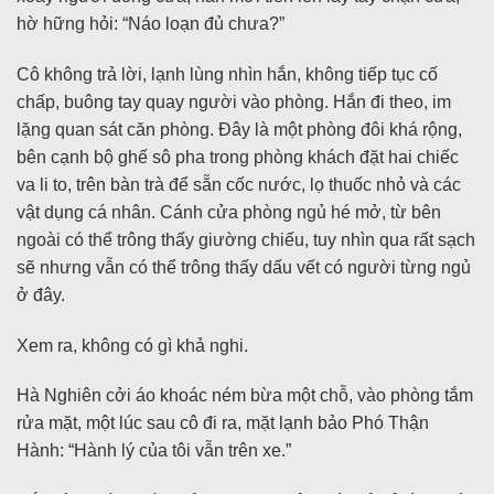
hờ hững hỏi: “Náo loạn đủ chưa?”
Cô không trả lời, lạnh lùng nhìn hắn, không tiếp tục cố
chấp, buông tay quay người vào phòng. Hắn đi theo, im
lặng quan sát căn phòng. Đây là một phòng đôi khá rộng,
bên cạnh bộ ghế sô pha trong phòng khách đặt hai chiếc
va li to, trên bàn trà để sẵn cốc nước, lọ thuốc nhỏ và các
vật dụng cá nhân. Cánh cửa phòng ngủ hé mở, từ bên
ngoài có thể trông thấy giường chiếu, tuy nhìn qua rất sạch
sẽ nhưng vẫn có thể trông thấy dấu vết có người từng ngủ
ở đây.
Xem ra, không có gì khả nghi.
Hà Nghiên cởi áo khoác ném bừa một chỗ, vào phòng tắm
rửa mặt, một lúc sau cô đi ra, mặt lạnh bảo Phó Thận
Hành: “Hành lý của tôi vẫn trên xe.”