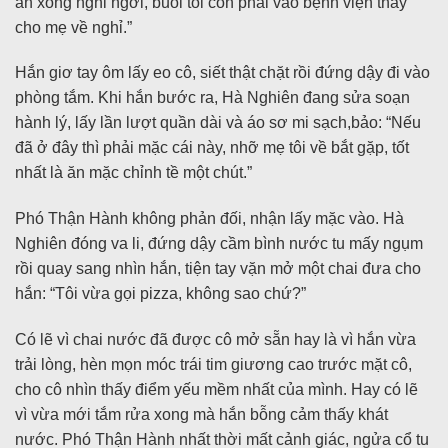
ăn xong nghỉ ngơi, buổi tối còn phải vào bệnh viện thay
cho mẹ về nghỉ.”
Hắn giơ tay ôm lấy eo cô, siết thật chặt rồi đứng dậy đi vào
phòng tắm. Khi hắn bước ra, Hà Nghiên đang sửa soạn
hành lý, lấy lần lượt quần dài và áo sơ mi sạch,bảo: “Nếu
đã ở đây thì phải mặc cái này, nhỡ mẹ tôi về bắt gặp, tốt
nhất là ăn mặc chỉnh tề một chút.”
Phó Thận Hành không phản đối, nhận lấy mặc vào. Hà
Nghiên đóng va li, đứng dậy cầm bình nước tu mấy ngụm
rồi quay sang nhìn hắn, tiện tay vặn mở một chai đưa cho
hắn: “Tôi vừa gọi pizza, không sao chứ?”
Có lẽ vì chai nước đã được cô mở sẵn hay là vì hắn vừa
trải lòng, hèn mọn móc trái tim giương cao trước mặt cô,
cho cô nhìn thấy điểm yếu mềm nhất của mình. Hay có lẽ
vì vừa mới tắm rửa xong mà hắn bỗng cảm thấy khát
nước. Phó Thận Hành nhất thời mất cảnh giác, ngửa cổ tu