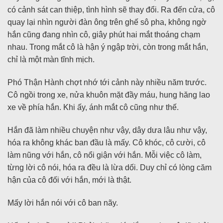
có cảnh sát can thiệp, tình hình sẽ thay đổi. Ra đến cửa, cô
quay lại nhìn người đàn ông trên ghế sô pha, không ngờ
hắn cũng đang nhìn cô, giây phút hai mắt thoáng chạm
nhau. Trong mắt cô là hận ý ngập trời, còn trong mắt hắn,
chỉ là một màn tĩnh mịch.
Phó Thận Hành chợt nhớ tới cảnh này nhiều năm trước.
Cô ngồi trong xe, nửa khuôn mặt đầy máu, hung hăng lao
xe về phía hắn. Khi ấy, ánh mắt cô cũng như thế.
Hắn đã làm nhiều chuyện như vậy, dây dưa lâu như vậy,
hóa ra không khác ban đầu là mấy. Cô khóc, cô cười, cô
làm nũng với hắn, cô nổi giận với hắn. Mỗi việc cô làm,
từng lời cô nói, hóa ra đều là lừa dối. Duy chỉ có lòng căm
hận của cô đối với hắn, mới là thật.
Mấy lời hắn nói với cô ban nãy.