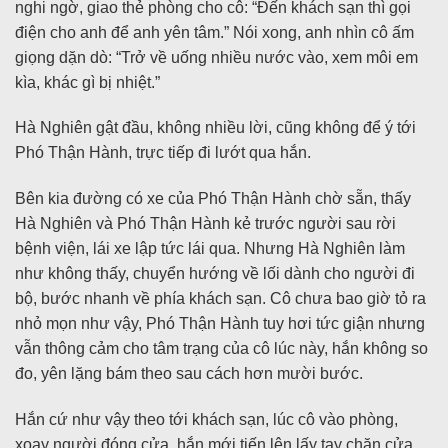
nghi ngờ, giao thẻ phòng cho cô: “Đến khách sạn thì gọi
điện cho anh để anh yên tâm.” Nói xong, anh nhìn cô ấm
giọng dặn dò: “Trở về uống nhiều nước vào, xem môi em
kìa, khác gì bị nhiệt.”
Hà Nghiên gật đầu, không nhiều lời, cũng không để ý tới
Phó Thận Hành, trực tiếp đi lướt qua hắn.
Bên kia đường có xe của Phó Thận Hành chờ sẵn, thấy
Hà Nghiên và Phó Thận Hành kẻ trước người sau rời
bệnh viện, lái xe lập tức lái qua. Nhưng Hà Nghiên làm
như không thấy, chuyển hướng về lối dành cho người đi
bộ, bước nhanh về phía khách sạn. Cô chưa bao giờ tỏ ra
nhỏ mọn như vậy, Phó Thận Hành tuy hơi tức giận nhưng
vẫn thông cảm cho tâm trạng của cô lúc này, hắn không so
đo, yên lặng bám theo sau cách hơn mười bước.
Hắn cứ như vậy theo tới khách sạn, lúc cô vào phòng,
xoay người đóng cửa, hắn mới tiến lên lấy tay chặn cửa,