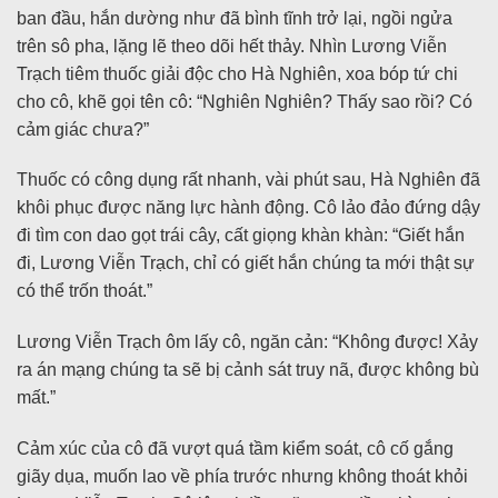
ban đầu, hắn dường như đã bình tĩnh trở lại, ngồi ngửa
trên sô pha, lặng lẽ theo dõi hết thảy. Nhìn Lương Viễn
Trạch tiêm thuốc giải độc cho Hà Nghiên, xoa bóp tứ chi
cho cô, khẽ gọi tên cô: “Nghiên Nghiên? Thấy sao rồi? Có
cảm giác chưa?”
Thuốc có công dụng rất nhanh, vài phút sau, Hà Nghiên đã
khôi phục được năng lực hành động. Cô lảo đảo đứng dậy
đi tìm con dao gọt trái cây, cất giọng khàn khàn: “Giết hắn
đi, Lương Viễn Trạch, chỉ có giết hắn chúng ta mới thật sự
có thể trốn thoát.”
Lương Viễn Trạch ôm lấy cô, ngăn cản: “Không được! Xảy
ra án mạng chúng ta sẽ bị cảnh sát truy nã, được không bù
mất.”
Cảm xúc của cô đã vượt quá tầm kiểm soát, cô cố gắng
giãy dụa, muốn lao về phía trước nhưng không thoát khỏi