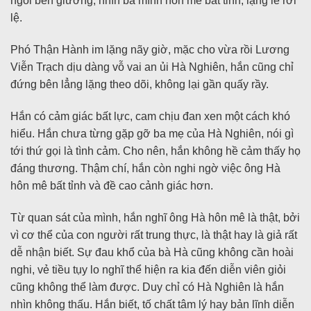
ngồi bên giường, nhìn ba mình hôn mê bất tỉnh, lặng lẽ rơi
lệ.
Phó Thận Hành im lặng nãy giờ, mặc cho vừa rồi Lương
Viễn Trạch dịu dàng vỗ vai an ủi Hà Nghiên, hắn cũng chỉ
đứng bên lẳng lặng theo dõi, không lại gần quấy rầy.
Hắn có cảm giác bất lực, cam chịu đan xen một cách khó
hiểu. Hắn chưa từng gặp gỡ ba mẹ của Hà Nghiên, nói gì
tới thứ gọi là tình cảm. Cho nên, hắn không hề cảm thấy họ
đáng thương. Thậm chí, hắn còn nghi ngờ việc ông Hà
hôn mê bất tỉnh và đề cao cảnh giác hơn.
Từ quan sát của mình, hắn nghĩ ông Hà hôn mê là thật, bởi
vì cơ thể của con người rất trung thực, là thật hay là giả rất
dễ nhận biết. Sự đau khổ của bà Hà cũng không cần hoài
nghi, vẻ tiều tụy lo nghĩ thể hiện ra kia đến diễn viên giỏi
cũng không thể làm được. Duy chỉ có Hà Nghiên là hắn
nhìn không thấu. Hắn biết, tố chất tâm lý hay bản lĩnh diễn