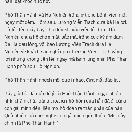
hắn, bật khóc nức nở.
Phó Thận Hành và Hà Nghiên trông ở trong bệnh viện một
ngày một đêm. Hôm sau, Lương Viễn Trạch đưa bà Hà tới.
Từ lúc lên máy bay, cho đến khi vào viện túc trực, Hà
Nghiên chưa hề chợp mắt, sắc mặt trông cực kỳ ảm đạm.
Bà Hà đau lòng, vội bảo Lương Viễn Trạch đưa Hà
Nghiên về khách sạn nghỉ ngơi. Lương Viễn Trạch vâng
lời nhưng không tiến lên ngay mà lạnh lùng nhìn Phó Thận
Hành phía sau Hà Nghiên.
Phó Thận Hành nhếch môi cười nhạo, đưa mắt đáp lại.
Bấy giờ bà Hà mới để ý tới Phó Thận Hành, ngạc nhiên
nhìn chăm chú, loáng thoáng nhớ hôm qua hắn đã đi cùng
con gái mình đến, liền mơ hồ đoán ra thân phận của hắn.
Quả nhiên, bà chợt nghe con gái mình giới thiệu: “Mẹ, đây
chính là Phó Thận Hành.”