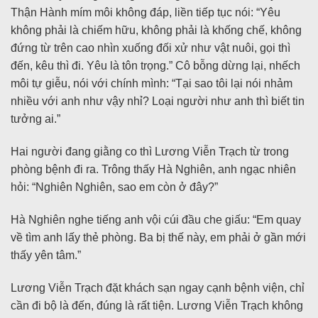
Thận Hành mím môi không đáp, liền tiếp tục nói: “Yêu
không phải là chiếm hữu, không phải là khống chế, không
đứng từ trên cao nhìn xuống đối xử như vật nuôi, gọi thì
đến, kêu thì đi. Yêu là tôn trọng.” Cô bỗng dừng lại, nhếch
môi tự giễu, nói với chính mình: “Tại sao tôi lại nói nhảm
nhiều với anh như vậy nhỉ? Loại người như anh thì biết tin
tưởng ai.”
Hai người đang giằng co thì Lương Viễn Trạch từ trong
phòng bệnh đi ra. Trông thấy Hà Nghiên, anh ngạc nhiên
hỏi: “Nghiên Nghiên, sao em còn ở đây?”
Hà Nghiên nghe tiếng anh vội cúi đầu che giấu: “Em quay
về tìm anh lấy thẻ phòng. Ba bị thế này, em phải ở gần mới
thấy yên tâm.”
Lương Viễn Trạch đặt khách sạn ngay cạnh bệnh viện, chỉ
cần đi bộ là đến, đúng là rất tiện. Lương Viễn Trạch không