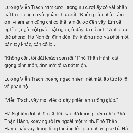
Lương Viễn Trạch mỉm cười, trong nụ cười ấy có vài phần
bất lực, cũng có vài phần chua xót: “Không cần phải cảm
ơn, vì em anh cũng chỉ có thể làm được đến vậy. Em về
nghỉ đi, ngủ một giấc thật ngon, ở đây đã có anh.” Anh đưa
thẻ phòng, Hà Nghiên định đón lấy, không ngờ va phải một
bàn tay khác, cản cô lại.
“Không cần, tôi đặt khách sạn rồi.” Phó Thận Hành cất
giọng bình thản, ánh mắt tỏ ra bất thiện.
Lương Viễn Trạch thoáng ngạc nhiên, nét mặt lập tức lộ rõ
vẻ phẫn nộ.
“Viễn Trạch, vậy mọi việc ở đây phiền anh trông giúp.”
Hà Nghiên đột nhiên cất lời, sau đó không thèm nhìn Phó
Thận Hành, xoay người ra ngoài một mình. Phó Thận
Hành thấy vậy, trong lòng thoáng tức giận nhưng sợ bà Hà