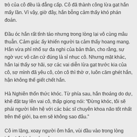
trò của cô đều là đẳng cấp. Cô đã thành công lừa gạt hắn
mấy lần. Vì vậy, giờ đây, hắn bỗng cảm thấy khó phán
đoán.
Đầu óc hắn rất tỉnh táo nhưng trong lòng lại vô cùng mâu
thuẫn. Cảm giác ấy khiến người ta cảm thấy hoang mang.
Hắn vừa phỉ nhổ sự đa nghi của bản thân, cho rằng, sự
ngờ vực vô căn cứ đúng là sỉ nhục cô. Nhưng mặt khác,
hắn lại thấy sợ hãi, sợ các vai diễn lừa gạt trước kia của
cô, sợ mình đã yêu cô, còn cô thì thờ ơ, luôn căm ghét hắn,
hận không thể giết chết hắn.
Hà Nghiên thổn thức khóc. Từ phía sau, hắn thoáng do dự,
khẽ đặt tay lên vai cô, thấp giọng nói: “Đừng khóc, tôi sẽ
phái người liên hệ với các bác sĩ chuyên khoa não tốt nhất
trên thế giới, ba em sẽ không sao đâu.”
Cô im lặng, xoay người ôm hắn, vùi đầu vào trong lòng