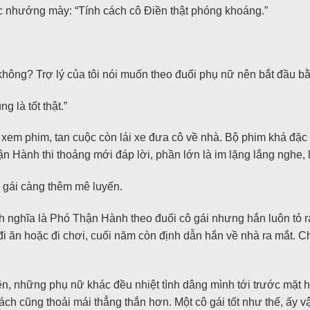
c nhướng mày: “Tính cách cô Điền thật phóng khoáng.”
 không? Trợ lý của tôi nói muốn theo đuổi phụ nữ nên bắt đầu b
g là tốt thật.”
em phim, tan cuộc còn lái xe đưa cô về nhà. Bộ phim khá đặc s
Hành thi thoảng mới đáp lời, phần lớn là im lặng lắng nghe, 
ô gái càng thêm mê luyến.
 nghĩa là Phó Thận Hành theo đuổi cô gái nhưng hắn luôn tỏ ra
 đi ăn hoặc đi chơi, cuối năm còn định dẫn hắn về nhà ra mắt. 
 những phụ nữ khác đều nhiệt tình dâng mình tới trước mặt hắn 
ch cũng thoải mái thẳng thắn hơn. Một cô gái tốt như thế, ấy vậ