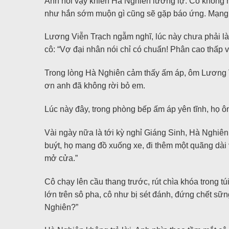
Anh nói vậy khiến Hà Nghiên lưỡng lự. Cô không m
như hắn sớm muộn gì cũng sẽ gặp báo ứng. Mạng c
Lương Viễn Trạch ngẫm nghĩ, lúc này chưa phải là 
cô: “Vợ đại nhân nói chỉ có chuẩn! Phân cao thấp 
Trong lòng Hà Nghiên cảm thấy ấm áp, ôm Lương V
ơn anh đã không rời bỏ em.
Lúc này đây, trong phòng bếp ấm áp yên tĩnh, họ ô
Vài ngày nữa là tới kỳ nghỉ Giáng Sinh, Hà Nghiên 
buýt, họ mang đồ xuống xe, đi thêm một quãng dài v
mở cửa.”
Cô chạy lên cầu thang trước, rút chìa khóa trong 
lớn trên sô pha, cô như bị sét đánh, đứng chết sữ
Nghiên?”