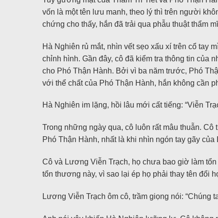
vốn là một tên lưu manh, theo lý thì trên người kh
chứng cho thấy, hắn đã trải qua phẫu thuật thẩm mĩ
Hà Nghiên rủ mắt, nhìn vết sẹo xấu xí trên cổ tay m
chỉnh hình. Gần đây, cô đã kiểm tra thông tin của
cho Phó Thận Hành. Bởi vì ba năm trước, Phó Thận
với thể chất của Phó Thận Hành, hắn không cần phải
Hà Nghiên im lặng, hồi lâu mới cất tiếng: “Viễn T
Trong những ngày qua, cô luôn rất mâu thuẫn. Cô 
Phó Thận Hành, nhất là khi nhìn ngón tay gãy của 
Cô và Lương Viễn Trạch, họ chưa bao giờ làm tổn t
tổn thương này, vì sao lại ép họ phải thay tên đổ
Lương Viễn Trạch ôm cô, trầm giọng nói: “Chúng ta