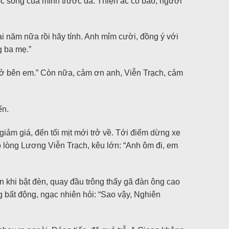
c sống của mình trước đã. Thiện ác có báo, người
ai năm nữa rồi hãy tính. Anh mỉm cười, đồng ý với
g ba mẹ.”
 ở bên em.” Còn nữa, cảm ơn anh, Viễn Trạch, cảm
ến.
giảm giá, đến tối mịt mới trở về. Tới điểm dừng xe
ào lòng Lương Viễn Trạch, kêu lớn: “Anh ôm đi, em
n khi bật đèn, quay đầu trông thấy gã đàn ông cao
 bất động, ngạc nhiên hỏi: “Sao vậy, Nghiên