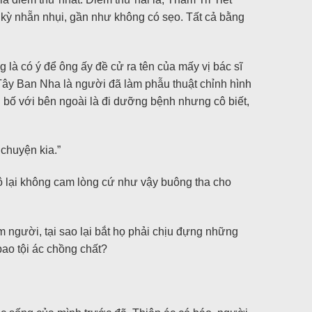
c kỳ nhẵn nhụi, gần như không có sẹo. Tất cả bằng
g là có ý để ông ấy đề cử ra tên của mấy vị bác sĩ
 Tây Ban Nha là người đã làm phẫu thuật chỉnh hình
 bố với bên ngoài là đi dưỡng bệnh nhưng cô biết,
chuyện kia.”
ô lại không cam lòng cứ như vậy buông tha cho
 người, tại sao lại bắt họ phải chịu đựng những
bao tội ác chồng chất?