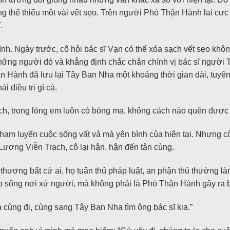
ông thể thiếu một vài vết sẹo. Trên người Phó Thận Hành lại cự
.
ình. Ngày trước, cô hỏi bác sĩ Vạn có thể xóa sạch vết sẹo khôn
 những người đó và khẳng định chắc chắn chính vị bác sĩ người
 Hành đã lưu lại Tây Ban Nha một khoảng thời gian dài, tuyên
 điều trị gì cả.
rạch, trong lòng em luôn có bóng ma, không cách nào quên được 
tham luyến cuộc sống vất vả mà yên bình của hiện tại. Nhưng c
Lương Viễn Trạch, cô lại hận, hận đến tận cùng.
hương bất cứ ai, họ tuân thủ pháp luật, an phận thủ thường làm
i họ sống nơi xứ người, mà không phải là Phó Thận Hành gây ra 
 cùng đi, cùng sang Tây Ban Nha tìm ông bác sĩ kia.”