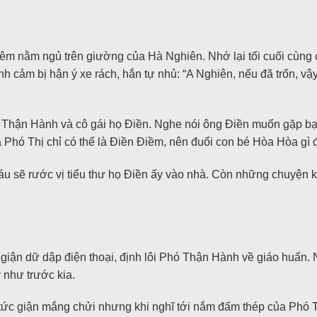
êm nằm ngủ trên giường của Hà Nghiên. Nhớ lại tối cuối cùng 
h cảm bị hận ý xe rách, hắn tự nhủ: “A Nghiên, nếu đã trốn, vậy
Thận Hành và cô gái họ Điền. Nghe nói ông Điền muốn gặp bạn t
a Phó Thị chỉ có thể là Điền Điềm, nên đuổi con bé Hòa Hòa gì 
áu sẽ rước vị tiểu thư họ Điền ấy vào nhà. Còn những chuyện k
giận dữ dập điện thoại, định lôi Phó Thận Hành về giáo huấn.
 như trước kia.
a tức giận mắng chửi nhưng khi nghĩ tới nắm đấm thép của Phó 