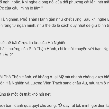
 nghi hoặc. Khi nghe giọng nói của đối phương cất lên, nét mặt
c của cậu, mình lo lắm.”
à Nghiên, Phó Thận Hành gần như chết sững. Sau khi nghe Điền
 răng tự ngăn mình, như thể đó là cách duy nhất để giữ bình tĩ
có thể bắt được tin tức của Hà Nghiên.
hác thường của Phó Thận Hành, chỉ lo nói chuyện với bạn. Ngh
hâu Âu?”
khỏi Phó Thận Hành, cô không ở lại Mỹ mà nhanh chóng vượt biên
, còn Hà Nghiên và Lương Viễn Trạch sang châu Âu, náu tạm ở m
g là một lời thật khó nói hết.
 bạn, đành qua quýt cho xong: “Ở đây rất tốt, mình gọi điện l