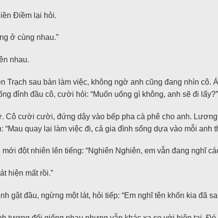
ền Điềm lại hỏi.
ng ở cùng nhau.”
bên nhau.
ễn Trạch sau bàn làm việc, không ngờ anh cũng đang nhìn cô. 
ống đỉnh đầu cô, cười hỏi: “Muốn uống gì không, anh sẽ đi lấy?”
 Cô cười cười, đứng dậy vào bếp pha cà phê cho anh. Lương Viễn
: “Mau quay lại làm việc đi, cả gia đình sống dựa vào mỗi anh th
au mới đột nhiên lên tiếng: “Nghiên Nghiên, em vẫn đang nghĩ c
t hiện mất rồi.”
nh gật đầu, ngừng một lát, hỏi tiếp: “Em nghĩ tên khốn kia đã 
tương đối giống nhau nhưng vẫn khác xa so với hiện tại. Đó là