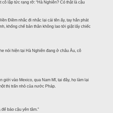
 cô lập tức rạng rỡ: “Hà Nghiên? Có thật là cậu
 Điềm nhắc đi nhắc lại cái tên ấy, tay hắn phát
nh, khống chế bản thân không lao tới giật lấy chiếc
e nói hiện tại Hà Nghiên đang ở châu Âu, cô
 giới vào Mexico, qua Nam Mĩ, tại đây, họ làm lại
ột thị trấn nhỏ của nước Pháp.
à để báo cậu yên tâm.”