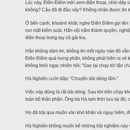
Lúc này, Điền Điềm mới xem điện thoại, nhìn dãy số
không? Cậu đã đi đâu vậy? Không nhận được tin tứ
Ở bên cạnh, khoảnh khắc nghe Điền Điềm gọi tên H
run mất kiểm soát. Hắn vội nắm thành quyền, nghiến
điện thoại trong tay cô gái kia.
Hắn không dám tin, không tin một ngày nào đó vẫn 
Điền Điềm quá hưng phấn, không phát hiện ra vẻ k
không khỏi ngạc nhiên hỏi: “Sao lại chạy tới tận c
Hà Nghiên cười đáp: “Chuyện dài dòng lắm.”
Việc này đúng là rất dài dòng. Sau khi trốn chạy 
toàn bộ thân phận. Ông bà Hà tạm thời lưu lại đó
Họ đã trải qua muôn vàn khó khăn và nguy hiểm, đún
Hà Nghiên không muốn kể những trải nghiệm này với