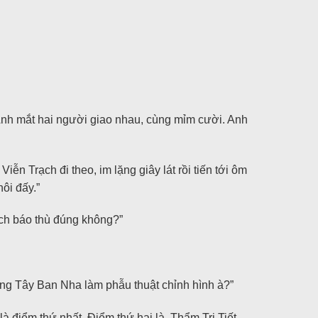
Ánh mắt hai người giao nhau, cùng mỉm cười. Anh
 Trạch đi theo, im lặng giây lát rồi tiến tới ôm
ôi đấy.”
ách báo thù đúng không?”
sang Tây Ban Nha làm phẫu thuật chỉnh hình à?”
 điểm thứ nhất. Điểm thứ hai là, Thẩm Tri Tiết