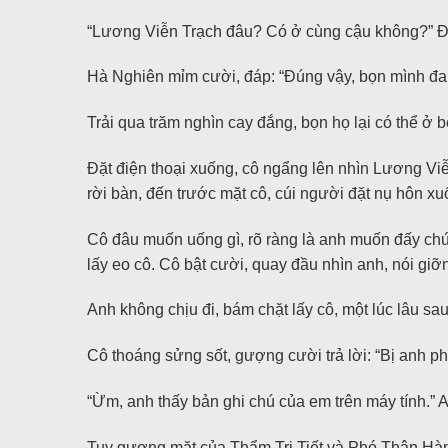
“Lương Viễn Trạch đâu? Có ở cùng cậu không?” Đi
Hà Nghiên mỉm cười, đáp: “Đúng vậy, bọn mình đa
Trải qua trăm nghìn cay đắng, bọn họ lại có thể ở 
Đặt điện thoại xuống, cô ngẩng lên nhìn Lương Vi
rời bàn, đến trước mặt cô, cúi người đặt nụ hôn xu
Cô đâu muốn uống gì, rõ ràng là anh muốn đấy chứ.
lấy eo cô. Cô bật cười, quay đầu nhìn anh, nói giỡn
Anh không chịu đi, bám chặt lấy cô, một lúc lâu s
Cô thoáng sửng sốt, gượng cười trả lời: “Bị anh phá
“Ừm, anh thấy bản ghi chú của em trên máy tính.” A
Tuy gương mặt của Thẩm Tri Tiết và Phó Thận Hành 