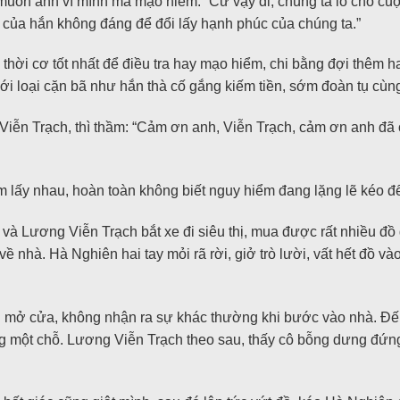
uốn anh vì mình mà mạo hiểm: “Cứ vậy đi, chúng ta lo cho cuộ
ủa hắn không đáng để đổi lấy hạnh phúc của chúng ta.”
thời cơ tốt nhất để điều tra hay mạo hiểm, chi bằng đợi thêm h
với loại cặn bã như hắn thà cố gắng kiếm tiền, sớm đoàn tụ cùn
iễn Trạch, thì thầm: “Cảm ơn anh, Viễn Trạch, cảm ơn anh đã
m lấy nhau, hoàn toàn không biết nguy hiểm đang lặng lẽ kéo đ
và Lương Viễn Trạch bắt xe đi siêu thị, mua được rất nhiều đồ 
ề nhà. Hà Nghiên hai tay mỏi rã rời, giở trò lười, vất hết đồ v
túi mở cửa, không nhận ra sự khác thường khi bước vào nhà. Đế
ng một chỗ. Lương Viễn Trạch theo sau, thấy cô bỗng dưng đứng