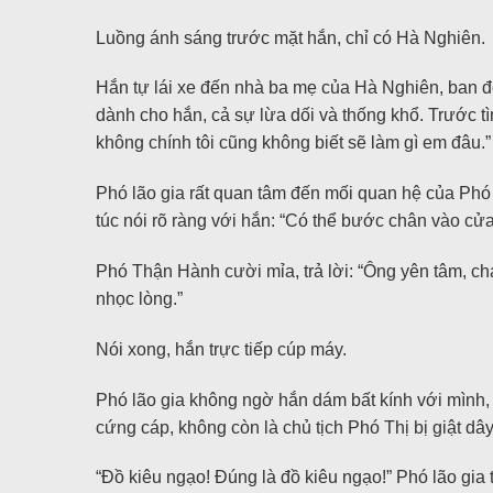
Luồng ánh sáng trước mặt hắn, chỉ có Hà Nghiên.
Hắn tự lái xe đến nhà ba mẹ của Hà Nghiên, ban đ
dành cho hắn, cả sự lừa dối và thống khổ. Trước tìn
không chính tôi cũng không biết sẽ làm gì em đâu.”
Phó lão gia rất quan tâm đến mối quan hệ của Phó 
túc nói rõ ràng với hắn: “Có thể bước chân vào cử
Phó Thận Hành cười mỉa, trả lời: “Ông yên tâm, ch
nhọc lòng.”
Nói xong, hắn trực tiếp cúp máy.
Phó lão gia không ngờ hắn dám bất kính với mình, 
cứng cáp, không còn là chủ tịch Phó Thị bị giật dây
“Đồ kiêu ngạo! Đúng là đồ kiêu ngạo!” Phó lão gi