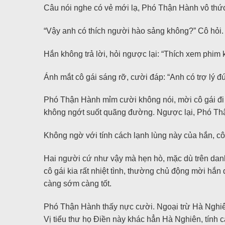
Câu nói nghe có vẻ mới lạ, Phó Thận Hành vô thứ
“Vậy anh có thích người hào sảng không?” Cô hỏi.
Hắn không trả lời, hỏi ngược lại: “Thích xem phim
Ánh mắt cô gái sáng rỡ, cười đáp: “Anh có trợ lý đún
Phó Thận Hành mỉm cười không nói, mời cô gái đi x
không ngớt suốt quãng đường. Ngược lại, Phó Thận 
Không ngờ với tính cách lạnh lùng này của hắn, c
Hai người cứ như vậy mà hẹn hò, mặc dù trên danh
cô gái kia rất nhiệt tình, thường chủ động mời hắn
càng sớm càng tốt.
Phó Thận Hành thấy nực cười. Ngoại trừ Hà Nghiên,
Vị tiểu thư họ Điền này khác hẳn Hà Nghiên, tính cá