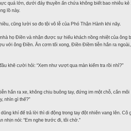
 thực quá lớn, dưới đáy thuyền ẩn chứa không biết bao nhiêu k
ng lồ này.
nhiều, cũng lười so đo tội vô lễ của Phó Thận Hành khi nãy.
nhà họ Điền và nhận được sự hiếu khách nồng nhiệt của ông b
ượu với ông Điền. Ăn cơm tối xong, Điền Điềm tiễn hắn ra ngoài
ầu khẽ cười hỏi: “Xem như vượt qua màn kiểm tra rồi nhỉ?”
iễn hắn ra xe, không chịu buông tay, đứng im một chỗ, cắn mô
, nhìn gì thế?”
ng khí để trả lời thì di động trong tay đột nhiên vang lên. Cô 
 nhịn nói: “Em nghe trước đi, tôi chờ.”