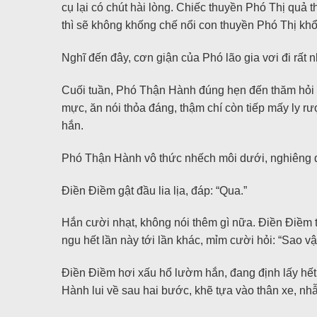
cụ lại có chút hài lòng. Chiếc thuyền Phó Thị quả
thì sẽ không khống chế nổi con thuyền Phó Thị khổ
Nghĩ đến đây, cơn giận của Phó lão gia vơi đi rất 
Cuối tuần, Phó Thận Hành đúng hẹn đến thăm hỏi 
mực, ăn nói thỏa đáng, thậm chí còn tiếp mấy ly r
hắn.
Phó Thận Hành vô thức nhếch môi dưới, nghiêng đ
Điền Điềm gật đầu lia lịa, đáp: “Qua.”
Hắn cười nhạt, không nói thêm gì nữa. Điền Điềm t
ngu hết lần này tới lần khác, mỉm cười hỏi: “Sao vậy
Điền Điềm hơi xấu hổ lườm hắn, đang định lấy hết dũ
Hành lui về sau hai bước, khẽ tựa vào thân xe, nhẫn