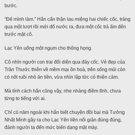
bước.
“Để mình làm.” Hắn cẩn thận lau miệng hai chiếc cốc, tráng
qua một lượt rồi mới đổ nước ra, đưa một cốc trà ấm đến
trước mặt cô.
Lạc Yên uống một ngụm cho thông họng.
Cô nhìn người con trai đối diện qua đáy cốc. Vẻ đẹp của
Trần Thước thiên về mềm mại ôn hoà, trên sống mũi còn
có nốt ruồi nhỏ ăn tiền, vừa nhìn lập tức có thiện cảm.
Mà tính cách hắn cũng vậy, nhẹ nhàng điềm tĩnh, chưa
từng to tiếng với ai.
Chỉ có năm ngoái khi hắn biết chuyện đồi bại mà Tưởng
Nhất Minh gây ra cho Lạc Yên liền nổi giận đùng đùng,
đánh người ta đến mức biến dạng mặt mày.