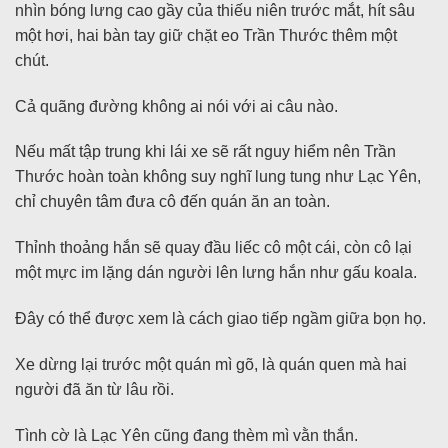
nhìn bóng lưng cao gầy của thiếu niên trước mắt, hít sâu
một hơi, hai bàn tay giữ chặt eo Trần Thước thêm một
chút.
Cả quãng đường không ai nói với ai câu nào.
Nếu mất tập trung khi lái xe sẽ rất nguy hiểm nên Trần
Thước hoàn toàn không suy nghĩ lung tung như Lạc Yên,
chỉ chuyên tâm đưa cô đến quán ăn an toàn.
Thỉnh thoảng hắn sẽ quay đầu liếc cô một cái, còn cô lại
một mực im lặng dán người lên lưng hắn như gấu koala.
Đây có thể được xem là cách giao tiếp ngầm giữa bọn họ.
Xe dừng lại trước một quán mì gõ, là quán quen mà hai
người đã ăn từ lâu rồi.
Tình cờ là Lạc Yên cũng đang thèm mì vằn thắn.