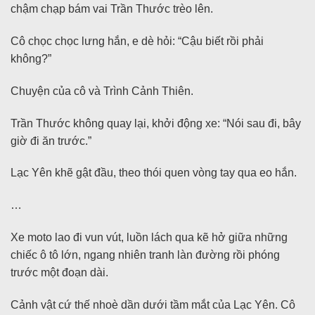
chậm chạp bám vai Trần Thước trèo lên.
Cô chọc chọc lưng hắn, e dè hỏi: “Cậu biết rồi phải
không?”
Chuyện của cô và Trình Cảnh Thiên.
Trần Thước không quay lại, khởi động xe: “Nói sau đi, bây
giờ đi ăn trước.”
Lạc Yên khẽ gật đầu, theo thói quen vòng tay qua eo hắn.
…
Xe moto lao đi vun vút, luồn lách qua kẽ hở giữa những
chiếc ô tô lớn, ngang nhiên tranh làn đường rồi phóng
trước một đoạn dài.
Cảnh vật cứ thế nhoè dần dưới tầm mắt của Lạc Yên. Cô