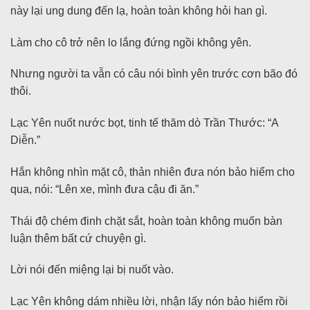
này lại ung dung đến lạ, hoàn toàn không hỏi han gì.
Làm cho cô trở nên lo lắng đứng ngồi không yên.
Nhưng người ta vẫn có câu nói bình yên trước cơn bão đó
thôi.
Lạc Yên nuốt nước bọt, tinh tế thăm dò Trần Thước: “A
Diễn.”
Hắn không nhìn mặt cô, thản nhiên đưa nón bảo hiểm cho
qua, nói: “Lên xe, mình đưa cậu đi ăn.”
Thái độ chém đinh chặt sắt, hoàn toàn không muốn bàn
luận thêm bất cứ chuyện gì.
Lời nói đến miệng lại bị nuốt vào.
Lạc Yên không dám nhiều lời, nhận lấy nón bảo hiểm rồi