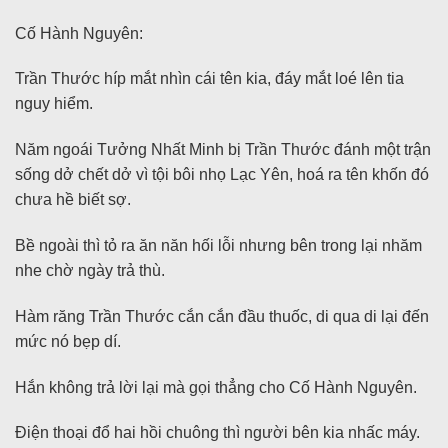
Cố Hành Nguyên:
Trần Thước híp mắt nhìn cái tên kia, đáy mắt loé lên tia
nguy hiểm.
Năm ngoái Tưởng Nhất Minh bị Trần Thước đánh một trận
sống dở chết dở vì tội bôi nhọ Lạc Yên, hoá ra tên khốn đó
chưa hề biết sợ.
Bề ngoài thì tỏ ra ăn năn hối lỗi nhưng bên trong lại nhăm
nhe chờ ngày trả thù.
Hàm răng Trần Thước cắn cắn đầu thuốc, di qua di lại đến
mức nó bẹp dí.
Hắn không trả lời lại mà gọi thẳng cho Cố Hành Nguyên.
Điện thoại đổ hai hồi chuông thì người bên kia nhấc máy.