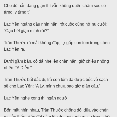
Cho dù hắn đang giận thì vẫn không quên chăm sóc cô
từng ly từng tí.
Lạc Yên ngẩng đầu nhìn hắn, rốt cuộc cũng nở nụ cười:
“Cậu hết giận mình rồi?”
Trần Thước rũ mắt không đáp, tự gắp con tôm trong chén
Lạc Yên ra.
Dưới gầm bàn, cô đá nhẹ lên chân hắn, giở chiêu nhõng
nhẽo: “A Diễn.”
Trần Thước bất đắc dĩ, trả con tôm đã được bóc vỏ sạch
sẽ cho Lạc Yên: “A Ly, mình chưa bao giờ giận cậu.”
Lạc Yên nghe xong thì ngẩn người.
Bốn mắt nhìn nhau, Trần Thước chống đôi đũa vào chén
mì vằn thắn. Hắn đặt cằm lên đó, nói rành mạch từng chữ: