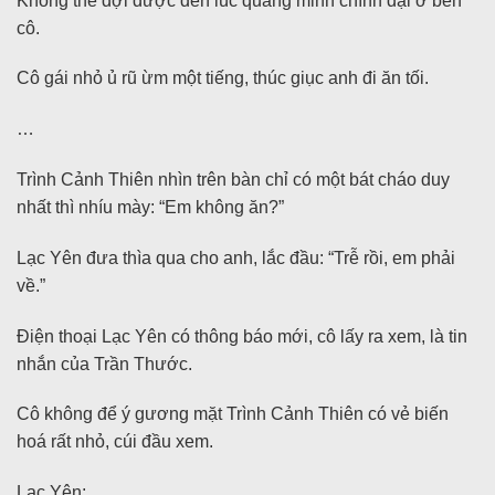
Không thể đợi được đến lúc quang minh chính đại ở bên
cô.
Cô gái nhỏ ủ rũ ừm một tiếng, thúc giục anh đi ăn tối.
…
Trình Cảnh Thiên nhìn trên bàn chỉ có một bát cháo duy
nhất thì nhíu mày: “Em không ăn?”
Lạc Yên đưa thìa qua cho anh, lắc đầu: “Trễ rồi, em phải
về.”
Điện thoại Lạc Yên có thông báo mới, cô lấy ra xem, là tin
nhắn của Trần Thước.
Cô không để ý gương mặt Trình Cảnh Thiên có vẻ biến
hoá rất nhỏ, cúi đầu xem.
Lạc Yên: