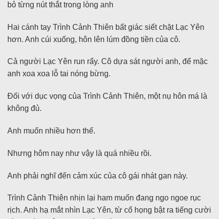
bỏ từng nút thắt trong lòng anh
Hai cánh tay Trình Cảnh Thiên bất giác siết chặt Lạc Yên
hơn. Anh cúi xuống, hôn lên lúm đồng tiền của cô.
Cả người Lạc Yên run rẩy. Cô dựa sát người anh, để mặc
anh xoa xoa lỗ tai nóng bừng.
Đối với dục vọng của Trình Cảnh Thiên, một nụ hôn má là
không đủ.
Anh muốn nhiều hơn thế.
Nhưng hôm nay như vậy là quá nhiều rồi.
Anh phải nghĩ đến cảm xúc của cô gái nhát gan này.
Trình Cảnh Thiên nhịn lại ham muốn đang ngo ngoe rục
rịch. Anh hạ mắt nhìn Lạc Yên, từ cổ họng bật ra tiếng cười