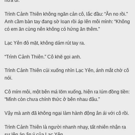
nữa đi.”
Trình Cảnh Thiên không ngăn cản cô, lắc đầu: “Ăn no rồi.”
Anh cầm bàn tay đang sờ loạn rồi áp lên môi mình: “Không
có em ăn cùng nên không có hứng ăn thêm.”
Lạc Yên đỏ mặt, không dám rút tay ra.
“Trình Cảnh Thiên.” Cô khẽ gọi anh.
Trình Cảnh Thiên cúi xuống nhìn Lạc Yên, ánh mắt chờ cô
nói.
Cô mím môi, một bên má lõm xuống, hiện ra lúm đồng tiền:
“Mình còn chưa chính thức ở bên nhau đâu.”
Vậy mà anh đã không ngại làm hành động ân ái với cô rồi.
Trình Cảnh Thiên là người nhanh nhạy, tất nhiên nhận ra
sự lên án ẩn ý của Lạc Yên.