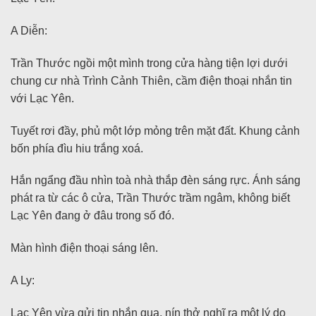
A Diễn:
Trần Thước ngồi một mình trong cửa hàng tiện lợi dưới
chung cư nhà Trình Cảnh Thiên, cầm điện thoại nhắn tin
với Lạc Yên.
Tuyết rơi đầy, phủ một lớp mỏng trên mặt đất. Khung cảnh
bốn phía đìu hiu trắng xoá.
Hắn ngẩng đầu nhìn toà nhà thắp đèn sáng rực. Ánh sáng
phát ra từ các ô cửa, Trần Thước trầm ngâm, không biết
Lạc Yên đang ở đâu trong số đó.
Màn hình điện thoại sáng lên.
A Ly:
Lạc Yên vừa gửi tin nhắn qua, nín thở nghĩ ra một lý do