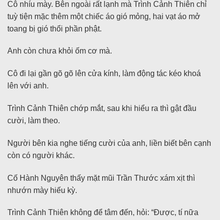
Cô nhíu mày. Bên ngoài rất lạnh mà Trình Cảnh Thiên chỉ
tuỳ tiện mặc thêm một chiếc áo gió mỏng, hai vạt áo mở
toang bị gió thổi phần phật.
Anh còn chưa khỏi ốm cơ mà.
Cô đi lại gần gõ gõ lên cửa kính, làm động tác kéo khoá
lên với anh.
Trình Cảnh Thiên chớp mắt, sau khi hiểu ra thì gật đầu
cười, làm theo.
Người bên kia nghe tiếng cười của anh, liền biết bên cạnh
còn có người khác.
Cố Hành Nguyên thấy mặt mũi Trần Thước xám xịt thì
nhướn mày hiếu kỳ.
Trình Cảnh Thiên không để tâm đến, hỏi: “Được, tí nữa