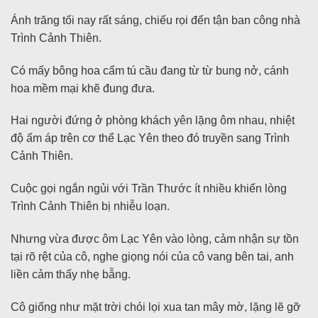
Ánh trăng tối nay rất sáng, chiếu rọi đến tận ban công nhà
Trình Cảnh Thiên.
Có mấy bông hoa cẩm tú cầu đang từ từ bung nở, cánh
hoa mềm mại khẽ đung đưa.
Hai người đứng ở phòng khách yên lặng ôm nhau, nhiệt
độ ấm áp trên cơ thể Lạc Yên theo đó truyền sang Trình
Cảnh Thiên.
Cuộc gọi ngắn ngủi với Trần Thước ít nhiều khiến lòng
Trình Cảnh Thiên bị nhiễu loạn.
Nhưng vừa được ôm Lạc Yên vào lòng, cảm nhận sự tồn
tại rõ rệt của cô, nghe giọng nói của cô vang bên tai, anh
liền cảm thấy nhẹ bẫng.
Cô giống như mặt trời chói lọi xua tan mây mờ, lặng lẽ gỡ