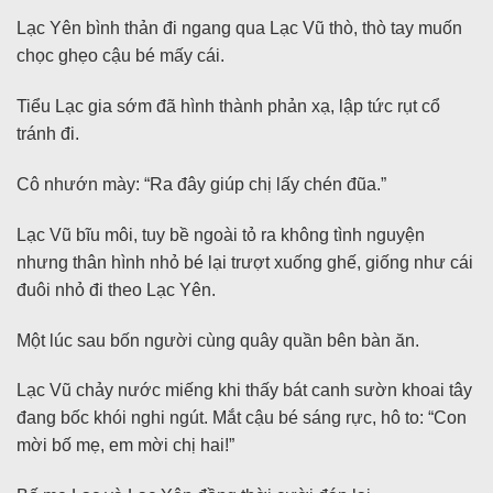
Lạc Yên bình thản đi ngang qua Lạc Vũ thò, thò tay muốn
chọc ghẹo cậu bé mấy cái.
Tiểu Lạc gia sớm đã hình thành phản xạ, lập tức rụt cổ
tránh đi.
Cô nhướn mày: “Ra đây giúp chị lấy chén đũa.”
Lạc Vũ bĩu môi, tuy bề ngoài tỏ ra không tình nguyện
nhưng thân hình nhỏ bé lại trượt xuống ghế, giống như cái
đuôi nhỏ đi theo Lạc Yên.
Một lúc sau bốn người cùng quây quần bên bàn ăn.
Lạc Vũ chảy nước miếng khi thấy bát canh sườn khoai tây
đang bốc khói nghi ngút. Mắt cậu bé sáng rực, hô to: “Con
mời bố mẹ, em mời chị hai!”