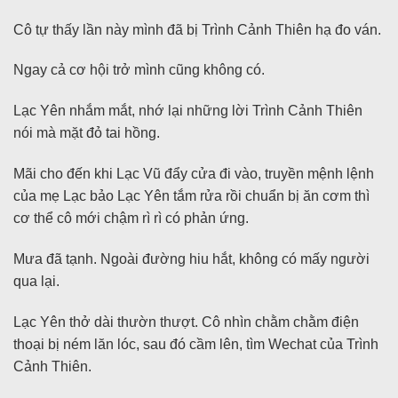
Cô tự thấy lần này mình đã bị Trình Cảnh Thiên hạ đo ván.
Ngay cả cơ hội trở mình cũng không có.
Lạc Yên nhắm mắt, nhớ lại những lời Trình Cảnh Thiên
nói mà mặt đỏ tai hồng.
Mãi cho đến khi Lạc Vũ đẩy cửa đi vào, truyền mệnh lệnh
của mẹ Lạc bảo Lạc Yên tắm rửa rồi chuẩn bị ăn cơm thì
cơ thể cô mới chậm rì rì có phản ứng.
Mưa đã tạnh. Ngoài đường hiu hắt, không có mấy người
qua lại.
Lạc Yên thở dài thườn thượt. Cô nhìn chằm chằm điện
thoại bị ném lăn lóc, sau đó cầm lên, tìm Wechat của Trình
Cảnh Thiên.