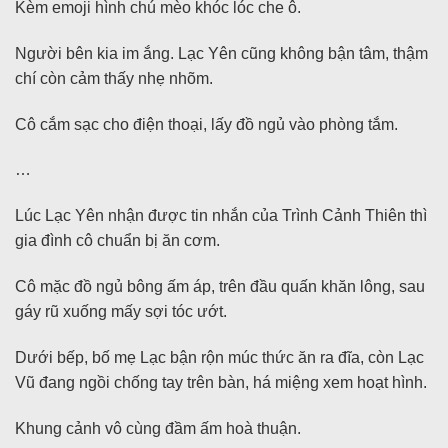
Kèm emoji hình chú mèo khóc lóc che ô.
Người bên kia im ắng. Lạc Yên cũng không bận tâm, thậm
chí còn cảm thấy nhẹ nhõm.
Cô cắm sạc cho điện thoại, lấy đồ ngủ vào phòng tắm.
…
Lúc Lạc Yên nhận được tin nhắn của Trình Cảnh Thiên thì
gia đình cô chuẩn bị ăn cơm.
Cô mặc đồ ngủ bông ấm áp, trên đầu quấn khăn lông, sau
gáy rũ xuống mấy sợi tóc ướt.
Dưới bếp, bố mẹ Lạc bận rộn múc thức ăn ra đĩa, còn Lạc
Vũ đang ngồi chống tay trên bàn, há miệng xem hoạt hình.
Khung cảnh vô cùng đầm ấm hoà thuận.