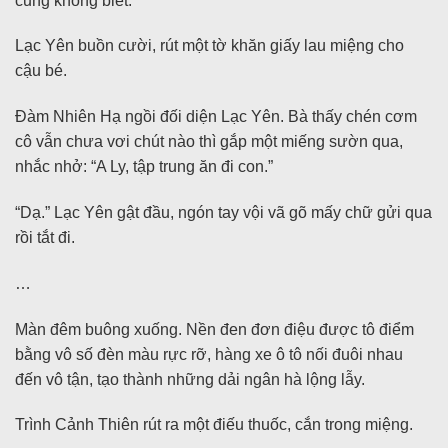
cũng không biết.
Lạc Yên buồn cười, rút một tờ khăn giấy lau miệng cho
cậu bé.
Đàm Nhiên Hạ ngồi đối diện Lạc Yên. Bà thấy chén cơm
cô vẫn chưa vơi chút nào thì gắp một miếng sườn qua,
nhắc nhở: “A Ly, tập trung ăn đi con.”
“Dạ.” Lạc Yên gật đầu, ngón tay vội vã gõ mấy chữ gửi qua
rồi tắt đi.
…
Màn đêm buông xuống. Nền đen đơn điệu được tô điểm
bằng vô số đèn màu rực rỡ, hàng xe ô tô nối đuôi nhau
đến vô tận, tạo thành những dải ngân hà lộng lẫy.
Trình Cảnh Thiên rút ra một điếu thuốc, cắn trong miệng.