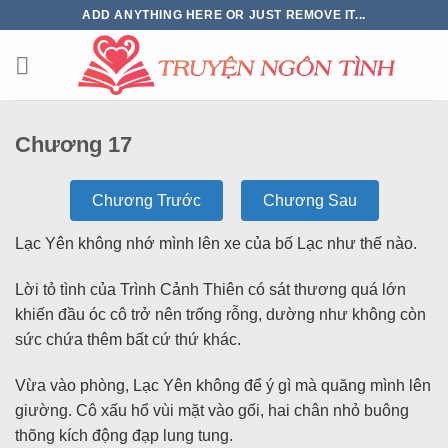
ADD ANYTHING HERE OR JUST REMOVE IT...
Chương 17
Chương Trước
Chương Sau
Lạc Yên không nhớ mình lên xe của bố Lạc như thế nào.
Lời tỏ tình của Trình Cảnh Thiên có sát thương quá lớn
khiến đầu óc cô trở nên trống rỗng, dường như không còn
sức chứa thêm bất cứ thứ khác.
Vừa vào phòng, Lạc Yên không để ý gì mà quăng mình lên
giường. Cô xấu hổ vùi mặt vào gối, hai chân nhỏ buông
thõng kích động đạp lung tung.