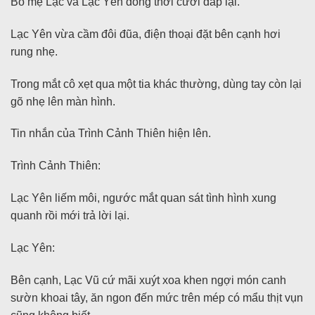
Bố mẹ Lạc và Lạc Yên đồng thời cười đáp lại.
Lạc Yên vừa cầm đôi đũa, điện thoại đặt bên cạnh hơi
rung nhẹ.
Trong mắt cô xẹt qua một tia khác thường, dùng tay còn lại
gõ nhẹ lên màn hình.
Tin nhắn của Trình Cảnh Thiên hiện lên.
Trình Cảnh Thiên:
Lạc Yên liếm môi, ngước mắt quan sát tình hình xung
quanh rồi mới trả lời lại.
Lạc Yên:
Bên cạnh, Lạc Vũ cứ mãi xuýt xoa khen ngợi món canh
sườn khoai tây, ăn ngon đến mức trên mép có mẩu thịt vụn