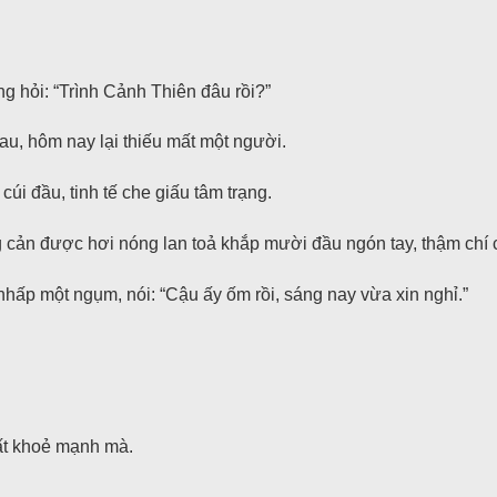
g hỏi: “Trình Cảnh Thiên đâu rồi?”
au, hôm nay lại thiếu mất một người.
cúi đầu, tinh tế che giấu tâm trạng.
 cản được hơi nóng lan toả khắp mười đầu ngón tay, thậm chí 
nhấp một ngụm, nói: “Cậu ấy ốm rồi, sáng nay vừa xin nghỉ.”
rất khoẻ mạnh mà.