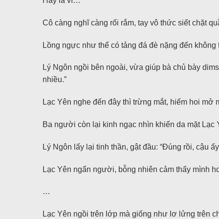
Hay là vì…
Cô càng nghĩ càng rối rắm, tay vô thức siết chặt qu
Lồng ngực như thể có tảng đá đè nặng đến không t
Lý Ngôn ngồi bên ngoài, vừa giúp bà chủ bày dim
nhiều.”
Lạc Yên nghe đến đây thì trừng mắt, hiếm hoi mở 
Ba người còn lại kinh ngạc nhìn khiến da mặt Lạc
Lý Ngôn lấy lại tinh thần, gật đầu: “Đúng rồi, cậu ấ
Lạc Yên ngẩn người, bỗng nhiên cảm thấy mình hoàn
…
Lạc Yên ngồi trên lớp mà giống như lơ lửng trên c