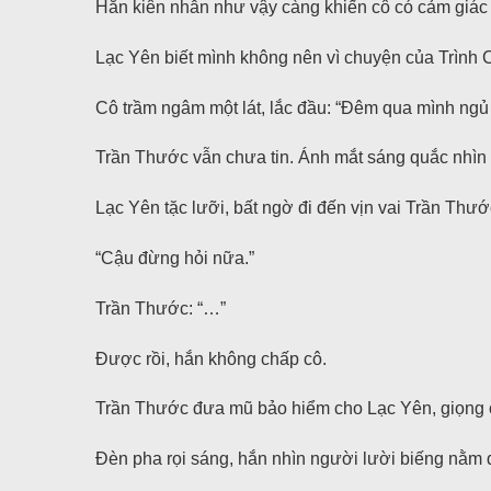
Hắn kiên nhẫn như vậy càng khiến cô có cảm giác 
Lạc Yên biết mình không nên vì chuyện của Trình 
Cô trầm ngâm một lát, lắc đầu: “Đêm qua mình ngủ
Trần Thước vẫn chưa tin. Ánh mắt sáng quắc nhìn 
Lạc Yên tặc lưỡi, bất ngờ đi đến vịn vai Trần Thướ
“Cậu đừng hỏi nữa.”
Trần Thước: “…”
Được rồi, hắn không chấp cô.
Trần Thước đưa mũ bảo hiểm cho Lạc Yên, giọng ch
Đèn pha rọi sáng, hắn nhìn người lười biếng nằm d