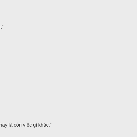
.”
ay là còn việc gì khác.”