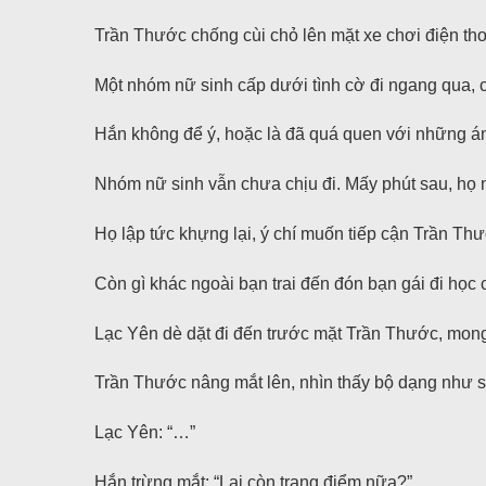
Trần Thước chống cùi chỏ lên mặt xe chơi điện thoạ
Một nhóm nữ sinh cấp dưới tình cờ đi ngang qua, 
Hắn không để ý, hoặc là đã quá quen với những á
Nhóm nữ sinh vẫn chưa chịu đi. Mấy phút sau, họ nh
Họ lập tức khựng lại, ý chí muốn tiếp cận Trần Th
Còn gì khác ngoài bạn trai đến đón bạn gái đi học 
Lạc Yên dè dặt đi đến trước mặt Trần Thước, mong
Trần Thước nâng mắt lên, nhìn thấy bộ dạng như s
Lạc Yên: “…”
Hắn trừng mắt: “Lại còn trang điểm nữa?”