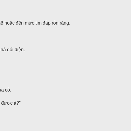
mê hoặc đến mức tim đập rộn ràng.
hà đối diện.
ủa cô.
ủ được à?”