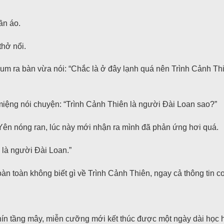
ần áo.
hở nổi.
sum ra bàn vừa nói: “Chắc là ở đây lạnh quá nên Trình Cảnh T
miệng nói chuyện: “Trình Cảnh Thiên là người Đài Loan sao?”
 Yên nóng ran, lúc này mới nhận ra mình đã phản ứng hơi quá.
y là người Đài Loan.”
 toàn không biết gì về Trình Cảnh Thiên, ngay cả thông tin cơ
hín tầng mây, miễn cưỡng mới kết thúc được một ngày dài học h