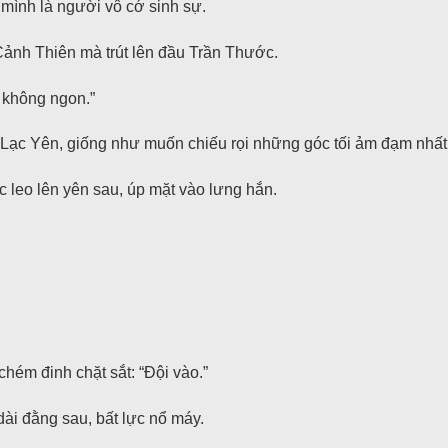
mình là người vô cớ sinh sự.
Cảnh Thiên mà trút lên đầu Trần Thước.
 không ngon.”
Lạc Yên, giống như muốn chiếu rọi những góc tối ảm đạm nhất t
c leo lên yên sau, úp mặt vào lưng hắn.
ém đinh chặt sắt: “Đội vào.”
ài đằng sau, bất lực nổ máy.