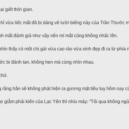
i giết thời gian.
chỉ vừa liếc mắt đã bị dáng vẻ lười biếng này của Trần Thước 
nh mắt đánh giá như vậy nên mí mắt cũng không nhấc lên.
ìn thấy có một chị gái vừa cao ráo vừa xinh đẹp đi ra từ phía n
ước bị đánh tan, không hẹn mà cùng nhìn nhau.
chứ.
 rằng hắn sẽ không phát hiện ra gương mặt tiều tuỵ hôm nay c
ợ giẫm phải kiến của Lạc Yên thì nhíu mày: “Tối qua không ng