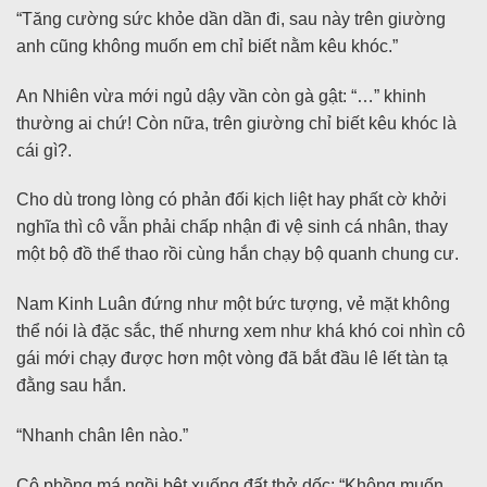
“Tăng cường sức khỏe dần dần đi, sau này trên giường
anh cũng không muốn em chỉ biết nằm kêu khóc.”
An Nhiên vừa mới ngủ dậy vần còn gà gật: “…” khinh
thường ai chứ! Còn nữa, trên giường chỉ biết kêu khóc là
cái gì?.
Cho dù trong lòng có phản đối kịch liệt hay phất cờ khởi
nghĩa thì cô vẫn phải chấp nhận đi vệ sinh cá nhân, thay
một bộ đồ thể thao rồi cùng hắn chạy bộ quanh chung cư.
Nam Kinh Luân đứng như một bức tượng, vẻ mặt không
thể nói là đặc sắc, thế nhưng xem như khá khó coi nhìn cô
gái mới chạy được hơn một vòng đã bắt đầu lê lết tàn tạ
đằng sau hắn.
“Nhanh chân lên nào.”
Cô phồng má ngồi bệt xuống đất thở dốc: “Không muốn,