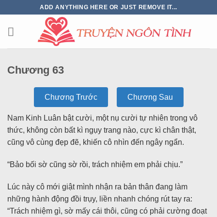
ADD ANYTHING HERE OR JUST REMOVE IT...
Chương 63
Chương Trước
Chương Sau
Nam Kinh Luân bật cười, một nụ cười tự nhiên trong vô
thức, không còn bất kì ngụy trang nào, cực kì chân thật,
cũng vô cùng đẹp đẽ, khiến cô nhìn đến ngây ngẩn.
“Bảo bối sờ cũng sờ rồi, trách nhiệm em phải chịu.”
Lúc này cô mới giật mình nhận ra bản thân đang làm
những hành động đồi trụy, liền nhanh chóng rút tay ra:
“Trách nhiệm gì, sờ mấy cái thôi, cũng có phải cường đoạt