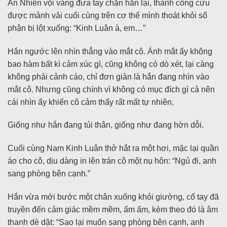
An Nhiên vội vàng đưa tay chặn hắn lại, thành công cứu
được mảnh vải cuối cùng trên cơ thể mình thoát khỏi số
phận bị lột xuống: “Kinh Luân à, em…”
Hắn ngước lên nhìn thẳng vào mắt cô. Ánh mắt ấy không
bao hàm bất kì cảm xúc gì, cũng không có dò xét, lại càng
không phải cảnh cáo, chỉ đơn giản là hắn đang nhìn vào
mắt cô. Nhưng cũng chính vì không có mục đích gì cả nên
cái nhìn ấy khiến cô cảm thấy rất mất tự nhiên.
Giống như hắn đang tủi thân, giống như đang hờn dỗi.
Cuối cùng Nam Kinh Luân thở hắt ra một hơi, mặc lại quần
áo cho cô, dịu dàng in lên trán cô một nụ hôn: “Ngủ đi, anh
sang phòng bên cạnh.”
Hắn vừa mới bước một chân xuống khỏi giường, cổ tay đã
truyền đến cảm giác mềm mềm, ấm ấm, kèm theo đó là âm
thanh dè dặt: “Sao lại muốn sang phòng bên cạnh, anh