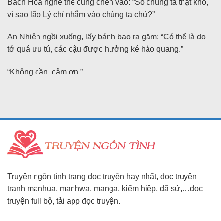
Bách Hòa nghe thế cũng chen vào: “Số chúng ta thật khổ,
vì sao lão Lý chỉ nhắm vào chúng ta chứ?”
An Nhiên ngồi xuống, lấy bánh bao ra gặm: “Có thể là do
tớ quá ưu tú, các cậu được hưởng ké hào quang.”
“Không cần, cảm ơn.”
Truyện ngôn tình trang đọc truyện hay nhất, đọc truyện
tranh manhua, manhwa, manga, kiếm hiệp, dã sử,…đọc
truyện full bộ, tải app đọc truyện.