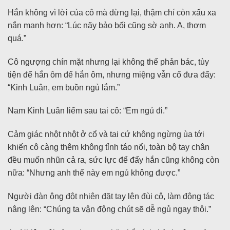
Hắn không vì lời của cô mà dừng lại, thậm chí còn xấu xa
nắn mạnh hơn: “Lúc nãy bảo bối cũng sờ anh. A, thơm
quá.”
Cô ngượng chín mặt nhưng lại không thể phản bác, tùy
tiện để hắn ôm để hắn ôm, nhưng miệng vẫn cố đưa đẩy:
“Kinh Luân, em buồn ngủ lắm.”
Nam Kinh Luân liếm sau tai cô: “Em ngủ đi.”
Cảm giác nhột nhột ở cổ và tai cứ không ngừng ùa tới
khiến cô càng thêm không tỉnh táo nổi, toàn bộ tay chân
đều muốn nhũn cả ra, sức lực để đẩy hắn cũng không còn
nữa: “Nhưng anh thế này em ngủ không được.”
Người đàn ông đột nhiên đặt tay lên đùi cô, làm động tác
nâng lên: “Chúng ta vận động chút sẽ dễ ngủ ngay thôi.”