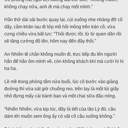
không chạy nữa, anh đi mà chạy một mình.”
Hắn thở dài sải bước quay lại, cúi xuống nhẹ nhàng đỡ cô
dậy, cầm khăn lau đi lớp mồ hôi mỏng trên trán cô, vừa
cưng chiều vừa bất lực: “Thôi được rồi, từ từ quen dần rồi
sẽ tăng cường độ lên, hôm nay đến đây thôi.”
An Nhiên tê chân không muốn đi, trực tiếp đu lên người
hắn để hắn ôm mình về, còn không khách khí mà cười hi hi
ha ha.
Lề mề trong phòng tắm nửa buổi, lúc cô bước vào giảng
đường thì vừa sát giờ chuông reo, trên tay là một túi giấy
nhỏ đựng mấy cái bánh bao và một chai sữa đậu nóng.
“Nhiên Nhiên, vừa kịp lúc, đây là tiết của lão Lý đó, cậu
dám tới muộn xem ông ấy có vặt cổ cậu xuống không.”