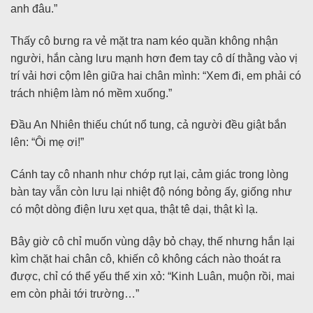
anh đâu.”
Thấy cô bưng ra vẻ mặt tra nam kéo quần không nhận
người, hắn càng lưu mạnh hơn đem tay cô dí thằng vào vị
trí vải hơi cộm lên giữa hai chân mình: “Xem đi, em phải có
trách nhiệm làm nó mềm xuống.”
Đầu An Nhiên thiếu chút nổ tung, cả người đều giật bắn
lên: “Ôi mẹ ơi!”
Cánh tay cô nhanh như chớp rụt lại, cảm giác trong lòng
bàn tay vẫn còn lưu lại nhiệt độ nóng bỏng ấy, giống như
có một dòng điện lưu xẹt qua, thật tê dại, thật kì lạ.
Bây giờ cô chỉ muốn vùng dậy bỏ chạy, thế nhưng hắn lại
kìm chặt hai chân cô, khiến cô không cách nào thoát ra
được, chỉ có thể yếu thế xin xỏ: “Kinh Luân, muộn rồi, mai
em còn phải tới trường…”