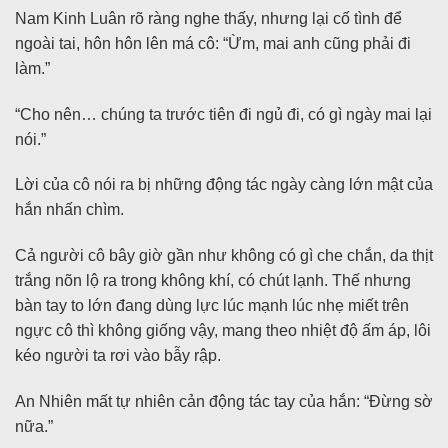
Nam Kinh Luân rõ ràng nghe thấy, nhưng lại cố tình để
ngoài tai, hôn hôn lên má cô: “Ừm, mai anh cũng phải đi
làm.”
“Cho nên… chúng ta trước tiên đi ngủ đi, có gì ngày mai lại
nói.”
Lời của cô nói ra bị những động tác ngày càng lớn mật của
hắn nhấn chìm.
Cả người cô bây giờ gần như không có gì che chắn, da thịt
trắng nõn lộ ra trong không khí, có chút lạnh. Thế nhưng
bàn tay to lớn đang dùng lực lúc mạnh lúc nhẹ miết trên
ngực cô thì không giống vậy, mang theo nhiệt độ ấm áp, lôi
kéo người ta rơi vào bẫy rập.
An Nhiên mất tự nhiên cản động tác tay của hắn: “Đừng sờ
nữa.”