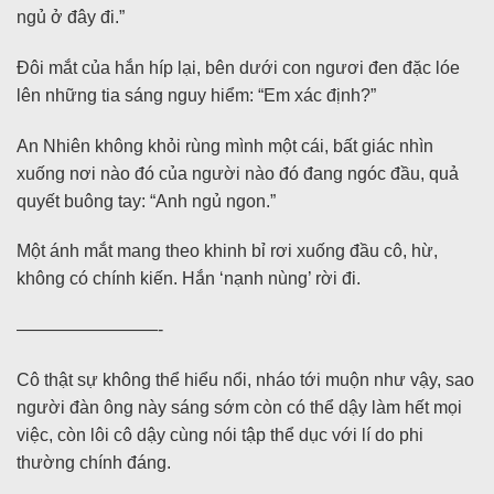
ngủ ở đây đi.”
Đôi mắt của hắn híp lại, bên dưới con ngươi đen đặc lóe
lên những tia sáng nguy hiểm: “Em xác định?”
An Nhiên không khỏi rùng mình một cái, bất giác nhìn
xuống nơi nào đó của người nào đó đang ngóc đầu, quả
quyết buông tay: “Anh ngủ ngon.”
Một ánh mắt mang theo khinh bỉ rơi xuống đầu cô, hừ,
không có chính kiến. Hắn ‘nạnh nùng’ rời đi.
————————-
Cô thật sự không thể hiểu nổi, nháo tới muộn như vậy, sao
người đàn ông này sáng sớm còn có thể dậy làm hết mọi
việc, còn lôi cô dậy cùng nói tập thể dục với lí do phi
thường chính đáng.