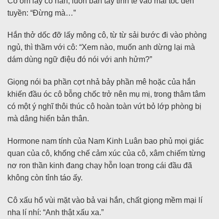
Cô ôm lấy cổ hắn, luồn bàn tay tinh tế vào mái tóc đen
tuyền: “Đừng mà…”
Hắn thở dốc đỡ lấy mông cô, từ từ sải bước đi vào phòng
ngủ, thì thầm với cô: “Xem nào, muốn anh dừng lại mà
dám dùng ngữ điệu đó nói với anh hửm?”
Giọng nói ba phần cợt nhả bảy phần mê hoặc của hắn
khiến đầu óc cô bỗng chốc trở nên mụ mị, trong thâm tâm
có một ý nghĩ thôi thúc cô hoàn toàn vứt bỏ lớp phòng bị
mà dâng hiến bản thân.
Hormone nam tính của Nam Kinh Luân bao phủ mọi giác
quan của cô, khống chế cảm xúc của cô, xâm chiếm từng
nơ ron thần kinh đang chạy hỗn loạn trong cái đầu đã
không còn tỉnh táo ấy.
Cô xấu hổ vùi mặt vào bả vai hắn, chất giọng mềm mại lí
nha lí nhí: “Anh thật xấu xa.”