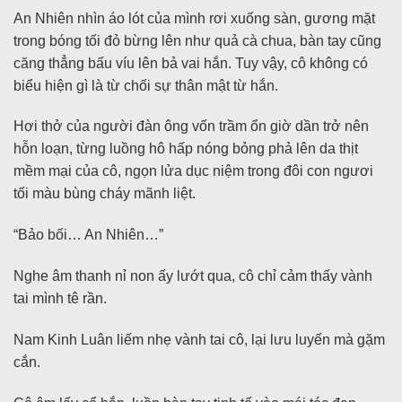
An Nhiên nhìn áo lót của mình rơi xuống sàn, gương mặt
trong bóng tối đỏ bừng lên như quả cà chua, bàn tay cũng
căng thẳng bấu víu lên bả vai hắn. Tuy vậy, cô không có
biểu hiện gì là từ chối sự thân mật từ hắn.
Hơi thở của người đàn ông vốn trầm ổn giờ dần trở nên
hỗn loạn, từng luồng hô hấp nóng bỏng phả lên da thịt
mềm mại của cô, ngọn lửa dục niệm trong đôi con ngươi
tối màu bùng cháy mãnh liệt.
“Bảo bối… An Nhiên…”
Nghe âm thanh nỉ non ấy lướt qua, cô chỉ cảm thấy vành
tai mình tê rần.
Nam Kinh Luân liếm nhẹ vành tai cô, lại lưu luyến mà gặm
cắn.