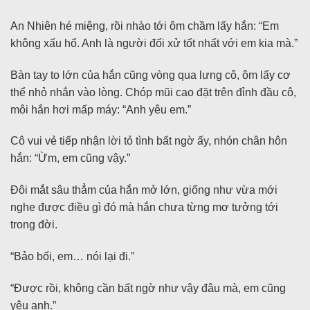
An Nhiên hé miệng, rồi nhào tới ôm chầm lấy hắn: “Em
không xấu hổ. Anh là người đối xử tốt nhất với em kia mà.”
Bàn tay to lớn của hắn cũng vòng qua lưng cô, ôm lấy cơ
thể nhỏ nhắn vào lòng. Chóp mũi cao đặt trên đỉnh đầu cô,
môi hắn hơi mấp máy: “Anh yêu em.”
Cô vui vẻ tiếp nhận lời tỏ tình bất ngờ ấy, nhón chân hôn
hắn: “Ừm, em cũng vậy.”
Đôi mắt sâu thẳm của hắn mở lớn, giống như vừa mới
nghe được điều gì đó mà hắn chưa từng mơ tưởng tới
trong đời.
“Bảo bối, em… nói lại đi.”
“Được rồi, không cần bất ngờ như vậy đâu mà, em cũng
yêu anh.”