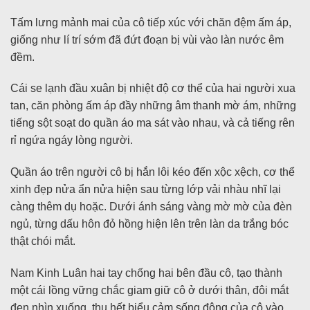
Tấm lưng mảnh mai của cô tiếp xúc với chăn đệm ấm áp,
giống như lí trí sớm đã đứt đoạn bị vùi vào làn nước êm
đềm.
Cái se lạnh đầu xuân bị nhiệt độ cơ thể của hai người xua
tan, căn phòng ấm áp đầy những âm thanh mờ ám, những
tiếng sột soạt do quần áo ma sát vào nhau, và cả tiếng rên
rỉ ngứa ngáy lòng người.
Quần áo trên người cô bị hắn lôi kéo đến xộc xệch, cơ thể
xinh đẹp nửa ẩn nửa hiện sau từng lớp vải nhàu nhĩ lại
càng thêm dụ hoặc. Dưới ánh sáng vàng mờ mờ của đèn
ngủ, từng dấu hôn đỏ hồng hiện lên trên làn da trắng bóc
thật chói mắt.
Nam Kinh Luân hai tay chống hai bên đầu cô, tạo thành
một cái lồng vững chắc giam giữ cô ở dưới thân, đôi mắt
đen nhìn xuống, thu hết biểu cảm sống động của cô vào