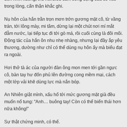
trong lòng, cẩn thận khắc ghi.
Nụ hôn của hắn trằn trọn mơn trớn gương mặt cô, từ vầng
trán, tới lông mày, mi tâm, dừng lại một chút nơi mí mắt
đẫm nước, lại tiếp tục đi tới gò má, rồi cuối cùng là đôi môi.
Động tác của hắn ôn nhu nhẹ nhàng, nhưng lại đầy ắp yêu
thương, dường như chỉ có thể dùng nụ hôn ấy mà biểu đạt
ra ngoài.
Hơi thở tà ác của người đàn ông mon men tới gần ngực
cô, bàn tay hư đốn phủ lên đường cong mềm mại, cách
một lớp vải khẽ dùng lực mà nắn bóp.
An Nhiên giật mình, xấu hổ tới mức gương mặt già đều
muốn nổ tung: “Anh… buông tay! Còn có thể biến thái hơn
nữa không!”
Sự thật chứng minh, có thể.