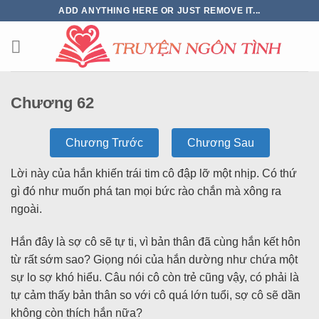
ADD ANYTHING HERE OR JUST REMOVE IT...
Chương 62
Chương Trước
Chương Sau
Lời này của hắn khiến trái tim cô đập lỡ một nhịp. Có thứ
gì đó như muốn phá tan mọi bức rào chắn mà xông ra
ngoài.
Hắn đây là sợ cô sẽ tự ti, vì bản thân đã cùng hắn kết hôn
từ rất sớm sao? Giọng nói của hắn dường như chứa một
sự lo sợ khó hiểu. Câu nói cô còn trẻ cũng vậy, có phải là
tự cảm thấy bản thân so với cô quá lớn tuổi, sợ cô sẽ dần
không còn thích hắn nữa?