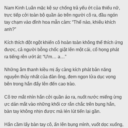
Nam Kinh Luân mặc kệ sự chống trả yếu ớt của thiếu nữ,
trực tiếp cởi toàn bộ quần áo trên người cô ra, đầu ngón
tay chạm vào đỉnh hoa mẫn cảm: “Thế nào, khiêu khích
anh?”
Kích thích đột ngột khiến cô hoàn toàn không thể thích ứng
được, cả người bỗng chốc giật lên một cái, cổ họng phát
ra tiếng rên ướt át: “Ưm… a…”
Những âm thanh kiều mị ấy càng kích phát bản năng
nguyên thủy nhất của đàn ông, đem ngọn lửa dục vọng
bên trong hắn đẩy lên đến cao trào.
Cô trơ mắt nhìn hắn cởi quần áo ra, nuốt nước miếng ừng
ực dán mắt vào những khối cơ rắn chắc trên bụng hắn,
bàn tay không nhịn được mà lén lút tiến lại gần.
Hắn cầm lấy bàn tay cô, ấn lên bụng mình, vuốt dọc xuống,