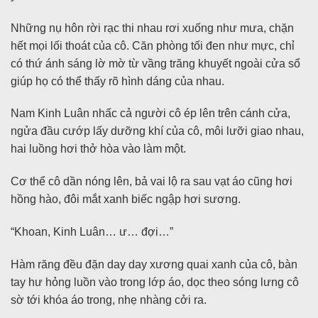
Những nụ hôn rời rạc thi nhau rơi xuống như mưa, chặn
hết mọi lối thoát của cô. Căn phòng tối đen như mực, chỉ
có thứ ánh sáng lờ mờ từ vầng trăng khuyết ngoài cửa sổ
giúp họ có thể thấy rõ hình dáng của nhau.
Nam Kinh Luân nhấc cả người cô ép lên trên cánh cửa,
ngửa đầu cướp lấy dưỡng khí của cô, môi lưỡi giao nhau,
hai luồng hơi thở hòa vào làm một.
Cơ thể cô dần nóng lên, bả vai lộ ra sau vạt áo cũng hơi
hồng hào, đôi mắt xanh biếc ngập hơi sương.
“Khoan, Kinh Luân… ư… đợi…”
Hàm răng đều đặn day day xương quai xanh của cô, bàn
tay hư hỏng luồn vào trong lớp áo, dọc theo sóng lưng cô
sờ tới khóa áo trong, nhẹ nhàng cởi ra.