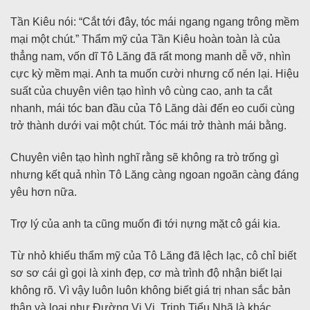
Tần Kiêu nói: “Cắt tới đây, tóc mái ngang ngang trông mềm
mại một chút.” Thẩm mỹ của Tần Kiêu hoàn toàn là của
thẳng nam, vốn dĩ Tô Lăng đã rất mong manh dễ vỡ, nhìn
cực kỳ mềm mại. Anh ta muốn cười nhưng cố nén lại. Hiệu
suất của chuyên viên tạo hình vô cùng cao, anh ta cắt
nhanh, mái tóc ban đầu của Tô Lăng dài đến eo cuối cùng
trở thành dưới vai một chút. Tóc mái trở thành mái bằng.
Chuyên viên tạo hình nghĩ rằng sẽ không ra trò trống gì
nhưng kết quả nhìn Tô Lăng càng ngoan ngoãn càng đáng
yêu hơn nữa.
Trợ lý của anh ta cũng muốn đi tới nựng mặt cô gái kia.
Từ nhỏ khiếu thẩm mỹ của Tô Lăng đã lệch lạc, cô chỉ biết
sơ sơ cái gì gọi là xinh đẹp, cơ mà trình độ nhận biết lại
không rõ. Vì vậy luôn luôn không biết giá trị nhan sắc bản
thân và loại như Đường Vi Vi, Trịnh Tiểu Nhã là khác