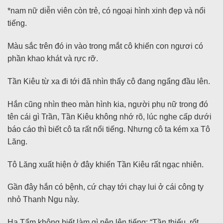
*nam nữ diễn viên còn trẻ, có ngoại hình xinh đẹp và nổi
tiếng.
Màu sắc trên đó in vào trong mắt cô khiến con ngươi có
phần khao khát và rực rỡ.
Tần Kiêu từ xa đi tới đã nhìn thấy cô đang ngẩng đầu lên.
Hắn cũng nhìn theo màn hình kia, người phụ nữ trong đó
tên cái gì Trần, Tần Kiêu không nhớ rõ, lúc nghe cấp dưới
báo cáo thì biết cô ta rất nổi tiếng. Nhưng cô ta kém xa Tô
Lăng.
Tô Lăng xuất hiện ở đây khiến Tần Kiêu rất ngạc nhiên.
Gần đây hắn có bệnh, cứ chạy tới chạy lui ở cái công ty
nhỏ Thanh Ngu này.
Hạ Tẩm không biết làm gì nên lên tiếng: “Tần thiếu, rốt