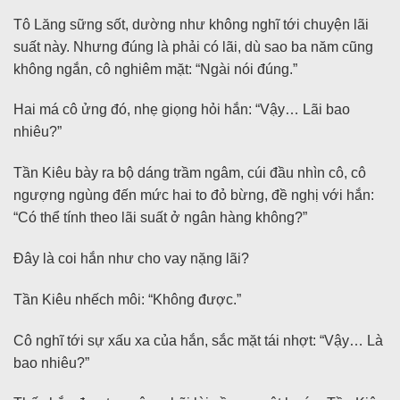
Tô Lăng sững sốt, dường như không nghĩ tới chuyện lãi
suất này. Nhưng đúng là phải có lãi, dù sao ba năm cũng
không ngắn, cô nghiêm mặt: “Ngài nói đúng.”
Hai má cô ửng đó, nhẹ giọng hỏi hắn: “Vậy… Lãi bao
nhiêu?”
Tần Kiêu bày ra bộ dáng trầm ngâm, cúi đầu nhìn cô, cô
ngượng ngùng đến mức hai to đỏ bừng, đề nghị với hắn:
“Có thể tính theo lãi suất ở ngân hàng không?”
Đây là coi hắn như cho vay nặng lãi?
Tần Kiêu nhếch môi: “Không được.”
Cô nghĩ tới sự xấu xa của hắn, sắc mặt tái nhợt: “Vậy… Là
bao nhiêu?”