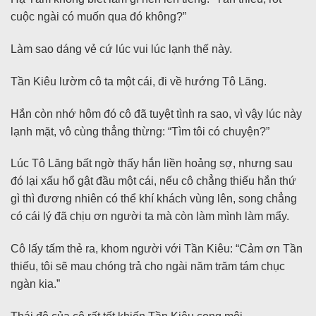
cuộc ngài có muốn qua đó không?”
Làm sao dáng vẻ cứ lúc vui lúc lạnh thế này.
Tần Kiêu lườm cô ta một cái, đi về hướng Tô Lăng.
Hắn còn nhớ hôm đó cô đã tuyệt tình ra sao, vì vậy lúc này
lạnh mặt, vô cùng thẳng thừng: “Tìm tôi có chuyện?”
Lúc Tô Lăng bất ngờ thấy hắn liền hoảng sợ, nhưng sau
đó lại xấu hổ gật đầu một cái, nếu cô chẳng thiếu hắn thứ
gì thì đương nhiên có thể khí khách vùng lên, song chẳng
có cái lý đã chịu ơn người ta mà còn làm mình làm mẩy.
Cô lấy tấm thẻ ra, khom người với Tần Kiêu: “Cảm ơn Tần
thiếu, tôi sẽ mau chóng trả cho ngài năm trăm tám chục
ngàn kia.”