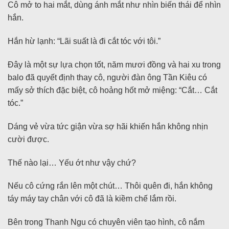
Cô mở to hai mắt, dùng ánh mắt như nhìn biến thái để nhìn
hắn.
Hắn hừ lạnh: “Lãi suất là đi cắt tóc với tôi.”
Đây là một sự lựa chọn tốt, năm mươi đồng và hai xu trong
balo đã quyết định thay cô, người đàn ông Tần Kiêu có
mấy sở thích đặc biệt, cô hoảng hốt mở miệng: “Cắt… Cắt
tóc.”
Dáng vẻ vừa tức giận vừa sợ hãi khiến hắn không nhịn
cười được.
Thế nào lại… Yếu ớt như vậy chứ?
Nếu cô cứng rắn lên một chút… Thôi quên đi, hắn không
táy máy tay chân với cô đã là kiềm chế lắm rồi.
Bên trong Thanh Ngu có chuyên viên tạo hình, cô nắm