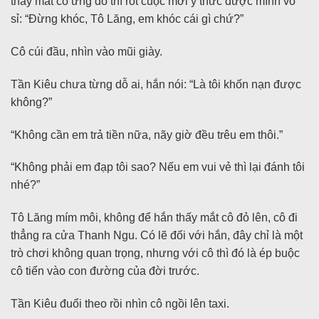
thấy mắt cô ửng đỏ thì rốt cuộc mới ý thức được mình vô
sỉ: “Đừng khóc, Tô Lăng, em khóc cái gì chứ?”
Cô cúi đầu, nhìn vào mũi giày.
Tần Kiêu chưa từng dỗ ai, hắn nói: “Là tôi khốn nạn được
không?”
“Không cần em trả tiền nữa, nãy giờ đều trêu em thôi.”
“Không phải em đạp tôi sao? Nếu em vui vẻ thì lại đánh tôi
nhé?”
Tô Lăng mím môi, không để hắn thấy mắt cô đỏ lên, cô đi
thẳng ra cửa Thanh Ngu. Có lẽ đối với hắn, đây chỉ là một
trò chơi không quan trọng, nhưng với cô thì đó là ép buộc
cô tiến vào con đường của đời trước.
Tần Kiêu đuổi theo rồi nhìn cô ngồi lên taxi.