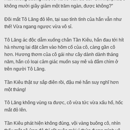
không mười giây giảm một trăm ngàn, được không?”
Đôi mắt Tô Lăng đỏ lên, tại sao tính tình của hắn vẫn như
thế! Vừa ngang ngược vừa vô sỉ.
Tô Lăng ác độc dẫm xuống chân Tần Kiêu, hắn đau tới hít
hà nhưng lại đặt cằm vào hõm cổ của cô, càng gần cô
hơn. Hương thơm của cô gái như cây dành dành tháng
năm, hắn có loại cảm giác muốn say mê và đắm chìm ở
trên người Tô Lăng.
Tần Kiêu thật sự sắp điên rồi, đậu mé hắn suy nghĩ hơn
một tháng!
Tô Lăng không vùng ra được, cô vừa tức vừa xấu hổ, hốc
mắt đỏ lên.
Tần Kiêu phát hiện không đúng, vội vàng buông cô, nhìn