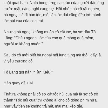
chặt quai balo. Nhìn bóng lưng cao ráo của người đàn ông
trước mặt, càng nghĩ càng sợ. Hồi nhỏ nhà cô rất nghèo,
bà ngoại sẽ đi bán tóc, mỗi lần tóc dài cũng đều trở thành
tóc húi cua của con trai.
Nhưng bà ngoại không muốn cô cắt tóc, bà sờ đầu Tô
Lăng: “Cháu ngoan, tóc của con quá mỏng quá mềm,
người ta không muốn.”
Sau đó cô mới biết bà ngoại nói lung tung mà thôi, đấy là
vì yêu thương cô.
Tô Lăng gọi hắn: “Tần Kiêu.”
Hắn quay đầu lại.
Thật ra không phải cô sợ cắt tóc húi cua mà là sợ cô trở
thành “Tóc húi cua” thì không ai cho cô đóng phim nữa,
như vậy tiền sẽ không trả hết, mãi mãi kéo dài.