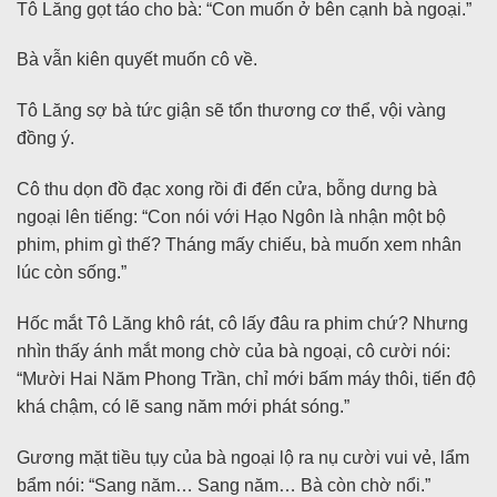
Tô Lăng gọt táo cho bà: “Con muốn ở bên cạnh bà ngoại.”
Bà vẫn kiên quyết muốn cô về.
Tô Lăng sợ bà tức giận sẽ tổn thương cơ thể, vội vàng
đồng ý.
Cô thu dọn đồ đạc xong rồi đi đến cửa, bỗng dưng bà
ngoại lên tiếng: “Con nói với Hạo Ngôn là nhận một bộ
phim, phim gì thế? Tháng mấy chiếu, bà muốn xem nhân
lúc còn sống.”
Hốc mắt Tô Lăng khô rát, cô lấy đâu ra phim chứ? Nhưng
nhìn thấy ánh mắt mong chờ của bà ngoại, cô cười nói:
“Mười Hai Năm Phong Trần, chỉ mới bấm máy thôi, tiến độ
khá chậm, có lẽ sang năm mới phát sóng.”
Gương mặt tiều tụy của bà ngoại lộ ra nụ cười vui vẻ, lẩm
bẩm nói: “Sang năm… Sang năm… Bà còn chờ nổi.”