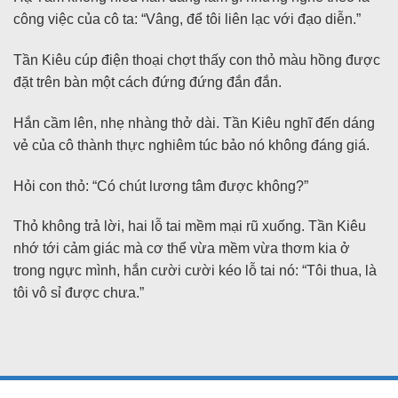
công việc của cô ta: “Vâng, để tôi liên lạc với đạo diễn.”
Tần Kiêu cúp điện thoại chợt thấy con thỏ màu hồng được
đặt trên bàn một cách đứng đứng đắn đắn.
Hắn cầm lên, nhẹ nhàng thở dài. Tần Kiêu nghĩ đến dáng
vẻ của cô thành thực nghiêm túc bảo nó không đáng giá.
Hỏi con thỏ: “Có chút lương tâm được không?”
Thỏ không trả lời, hai lỗ tai mềm mại rũ xuống. Tần Kiêu
nhớ tới cảm giác mà cơ thể vừa mềm vừa thơm kia ở
trong ngực mình, hắn cười cười kéo lỗ tai nó: “Tôi thua, là
tôi vô sỉ được chưa.”