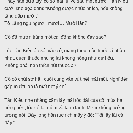
Thấy hắn đưa tay, cô sợ hãi lùi về sau một bước. Tần Kiêu
cười khẽ dọa dẫm: “Không được nhúc nhích, nếu không
tăng gấp mười.”
Tô Lăng ngu người, mười… Mười lần?
Cô đã mượn trúng một cái động không đáy sao?
Lúc Tần Kiêu áp sát vào cô, mang theo mùi thuốc lá nhàn
nhạt, quen thuộc nhưng lại không nồng như dự liệu.
Không phải hắn thích hút thuốc à?
Cô có chút sợ hãi, cuối cùng vẫn vứt hết mặt mũi. Nghĩ đến
gấp mười lần là mất hết ý chí.
Tần Kiêu nhẹ nhàng cầm lấy mái tóc dài của cô, mùa hạ
nóng bức, tóc cô lại mềm và lành lạnh. Mềm không tưởng
tượng nổi. Đáy lòng hắn rục rịch mấy ý đồ: “Tôi lấy lãi cái
này.”