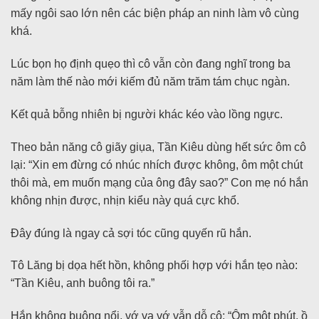
mấy ngôi sao lớn nên các biện pháp an ninh làm vô cùng
khá.
Lúc bọn họ định quẹo thì cô vẫn còn đang nghĩ trong ba
năm làm thế nào mới kiếm đủ năm trăm tám chục ngàn.
Kết quả bỗng nhiên bị người khác kéo vào lồng ngực.
Theo bản năng cô giãy giụa, Tần Kiêu dùng hết sức ôm cô
lại: “Xin em đừng có nhúc nhích được không, ôm một chút
thôi mà, em muốn mạng của ông đây sao?” Con mẹ nó hắn
không nhịn được, nhịn kiểu này quá cực khổ.
Đây đúng là ngay cả sợi tóc cũng quyến rũ hắn.
Tô Lăng bị dọa hết hồn, không phối hợp với hắn tẹo nào:
“Tần Kiêu, anh buông tôi ra.”
Hắn không buông nổi, vớ va vớ vẫn dỗ cô: “Ôm một phút, ồ