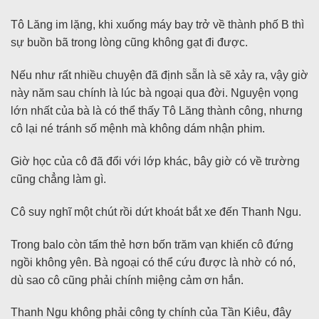
Tô Lăng im lặng, khi xuống máy bay trở về thành phố B thì
sự buồn bã trong lòng cũng không gạt đi được.
Nếu như rất nhiều chuyện đã định sẵn là sẽ xảy ra, vậy giờ
này năm sau chính là lúc bà ngoại qua đời. Nguyện vọng
lớn nhất của bà là có thể thấy Tô Lăng thành công, nhưng
cô lại né tránh số mệnh mà không dám nhận phim.
Giờ học của cô đã đổi với lớp khác, bây giờ có về trường
cũng chẳng làm gì.
Cô suy nghĩ một chút rồi dứt khoát bắt xe đến Thanh Ngu.
Trong balo còn tấm thẻ hơn bốn trăm vạn khiến cô đứng
ngồi không yên. Bà ngoại có thể cứu được là nhờ có nó,
dù sao cô cũng phải chính miệng cảm ơn hắn.
Thanh Ngu không phải công ty chính của Tần Kiêu, đây