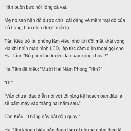
Hắn buồn bực nới lỏng cà vạt.
Mẹ nó sao hắn dỗ được chứ, cái dáng vẻ mềm mại đó của
Tô Lăng, hắn nhịn được mới lạ.
Tần Kiêu trở lại phòng làm việc, nhớ tới đôi mắt khát vọng
kia khi nhìn màn hình LED, lập tức cầm điện thoại gọi cho
Hạ Tẩm: “Bộ phim lần trước đã quay xong chưa?”
Hạ Tẩm đã hiểu: “Mười Hai Năm Phong Trần?”
“Ừ.”
“Vẫn chưa, đạo diễn nói với tôi rằng kế hoạch ban đầu là
sẽ bấm máy vào tháng hai năm sau.”
Tần Kiêu: “Tháng này bắt đầu quay.”
Hạ Tẩm không hiểu hắn đang làm gì nhưng nghe theo là