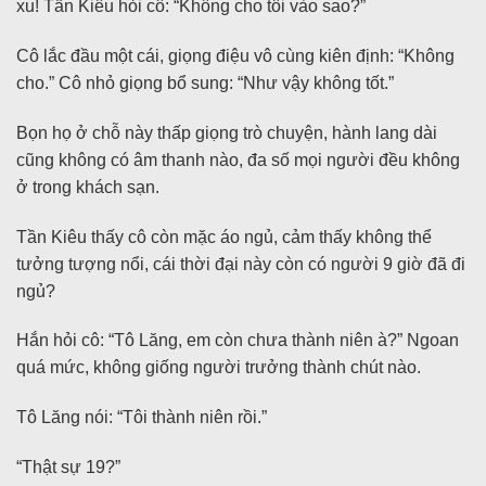
xu! Tần Kiêu hỏi cô: “Không cho tôi vào sao?”
Cô lắc đầu một cái, giọng điệu vô cùng kiên định: “Không
cho.” Cô nhỏ giọng bổ sung: “Như vậy không tốt.”
Bọn họ ở chỗ này thấp giọng trò chuyện, hành lang dài
cũng không có âm thanh nào, đa số mọi người đều không
ở trong khách sạn.
Tần Kiêu thấy cô còn mặc áo ngủ, cảm thấy không thể
tưởng tượng nổi, cái thời đại này còn có người 9 giờ đã đi
ngủ?
Hắn hỏi cô: “Tô Lăng, em còn chưa thành niên à?” Ngoan
quá mức, không giống người trưởng thành chút nào.
Tô Lăng nói: “Tôi thành niên rồi.”
“Thật sự 19?”