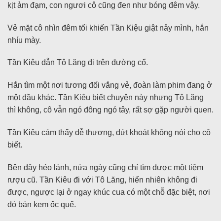
kịt ảm đạm, con ngươi cô cũng đen như bóng đêm vậy.
Vẻ mặt cô nhìn đêm tối khiến Tần Kiệu giật nảy mình, hắn
nhíu mày.
Tần Kiêu dẫn Tô Lăng đi trên đường cổ.
Hắn tìm một nơi tương đối vắng vẻ, đoàn làm phim đang ở
một đầu khác. Tần Kiêu biết chuyện này nhưng Tô Lăng
thì không, cô vẫn ngó đông ngó tây, rất sợ gặp người quen.
Tần Kiêu cảm thấy dễ thương, dứt khoát không nói cho cô
biết.
Bên đây hẻo lánh, nửa ngày cũng chỉ tìm được một tiệm
rượu cũ. Tần Kiêu đi với Tô Lăng, hiển nhiên không đi
được, ngược lại ở ngay khúc cua có một chỗ đặc biệt, nơi
đó bán kem ốc quế.