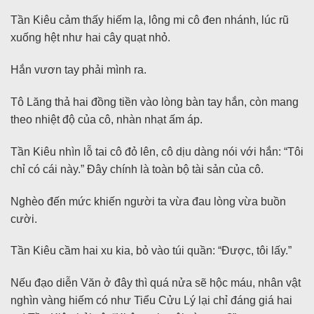
Tần Kiêu cảm thấy hiếm lạ, lông mi cô đen nhánh, lúc rũ
xuống hệt như hai cây quạt nhỏ.
Hắn vươn tay phải mình ra.
Tô Lăng thả hai đồng tiền vào lòng bàn tay hắn, còn mang
theo nhiệt độ của cô, nhàn nhạt ấm áp.
Tần Kiêu nhìn lỗ tai cô đỏ lên, cô dịu dàng nói với hắn: “Tôi
chỉ có cái này.” Đây chính là toàn bộ tài sản của cô.
Nghèo đến mức khiến người ta vừa đau lòng vừa buồn
cười.
Tần Kiêu cầm hai xu kia, bỏ vào túi quần: “Được, tôi lấy.”
Nếu đạo diễn Văn ở đây thì quá nửa sẽ hộc máu, nhân vật
nghìn vàng hiếm có như Tiểu Cửu Lý lại chỉ đáng giá hai