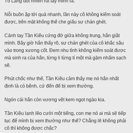
Tô Lăng đột nhiên rút tay mình ra.
Nỗi buồn ập tới quá nhanh, lần này cô không kiểm soát
được, trên mặt không thể che giấu sự chán ghét.
Cánh tay Tần Kiêu cứng đờ giữa không trung, hắn giật
mình. Bây giờ hắn thấy rõ, sự chán ghét của cô khắc sâu
vào trong xương cốt. Đem nhu tình không kiểm soát được
mà sinh ra của hắn, từng li từng tí một mà gặm nhấm sạch
sẽ.
Phút chốc như thế, Tần Kiêu cảm thấy mẹ nó hắn nhất
định là có bệnh, cứ đến để bị xem thường.
Ngón cái hắn còn vương vệt kem ngọt ngào kia.
Tần Kiêu lạnh lẽo cười một tiếng, con mẹ nó ai mà sẽ tiếp
tục để mình bị xem thường như thế? Chẳng lẽ không phải
cô thì không được chắc?