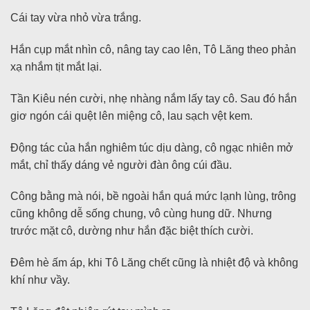
Cái tay vừa nhỏ vừa trắng.
Hắn cụp mắt nhìn cô, nâng tay cao lên, Tô Lăng theo phản
xạ nhắm tịt mắt lại.
Tần Kiêu nén cười, nhẹ nhàng nắm lấy tay cô. Sau đó hắn
giơ ngón cái quệt lên miệng cô, lau sạch vệt kem.
Động tác của hắn nghiêm túc dịu dàng, cô ngạc nhiên mở
mắt, chỉ thấy dáng vẻ người đàn ông cúi đầu.
Công bằng mà nói, bề ngoài hắn quá mức lạnh lùng, trông
cũng không dễ sống chung, vô cùng hung dữ. Nhưng
trước mặt cô, dường như hắn đặc biệt thích cười.
Đêm hè ấm áp, khi Tô Lăng chết cũng là nhiệt độ và không
khí như vầy.