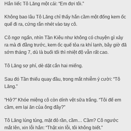
Hắn liếc Tô Lăng một cái: “Em đợi tôi.”
Không bao lâu Tô Lăng chỉ thấy hắn cầm một đống kem ốc
quế đi ra, cứng rắn nhét vào tay cô.
Cô ngơ ngẩn, nhìn Tần Kiêu như không có chuyện gì xảy
ra mà đi đằng trước, kem ốc quế tỏa ra khí lạnh, bây giờ đã
sớm tháng 7, dù là buổi tối thì nhiệt độ vẫn rất cao.
Tô Lăng sợ phí, dè dặt cắn hai miếng.
Sau đó Tần thiếu quay đầu, trong mắt nhiễm ý cười: “Tô
Lăng.”
“Hở?” Khóe miệng cô còn dính vệt sữa trắng. “Tôi để em
cầm, em lại ăn của ông đây?”
Tô Lăng lúng túng, mặt đỏ rần, cầm… Cầm? Cô ngước
mắt lên, xin lỗi hắn: “Thật xin lỗi, tôi không biết.”