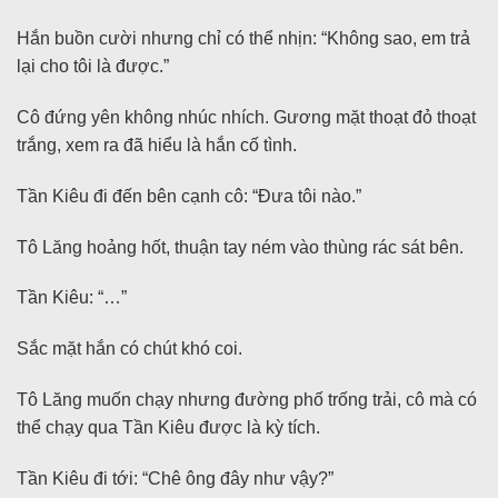
Hắn buồn cười nhưng chỉ có thể nhịn: “Không sao, em trả
lại cho tôi là được.”
Cô đứng yên không nhúc nhích. Gương mặt thoạt đỏ thoạt
trắng, xem ra đã hiểu là hắn cố tình.
Tần Kiêu đi đến bên cạnh cô: “Đưa tôi nào.”
Tô Lăng hoảng hốt, thuận tay ném vào thùng rác sát bên.
Tần Kiêu: “…”
Sắc mặt hắn có chút khó coi.
Tô Lăng muốn chạy nhưng đường phố trống trải, cô mà có
thể chạy qua Tần Kiêu được là kỳ tích.
Tần Kiêu đi tới: “Chê ông đây như vậy?”