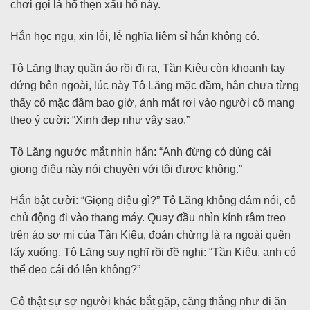
chơi gọi là hổ thẹn xấu hổ này.
Hắn học ngu, xin lỗi, lễ nghĩa liêm sỉ hắn không có.
Tô Lăng thay quần áo rồi đi ra, Tần Kiêu còn khoanh tay
đứng bên ngoài, lúc này Tô Lăng mặc đầm, hắn chưa từng
thấy cô mặc đầm bao giờ, ánh mắt rơi vào người cô mang
theo ý cười: “Xinh đẹp như vậy sao.”
Tô Lăng ngước mắt nhìn hắn: “Anh đừng có dùng cái
giọng điệu này nói chuyện với tôi được không.”
Hắn bật cười: “Giọng điệu gì?” Tô Lăng không dám nói, cô
chủ động đi vào thang máy. Quay đầu nhìn kính râm treo
trên áo sơ mi của Tần Kiêu, đoán chừng là ra ngoài quên
lấy xuống, Tô Lăng suy nghĩ rồi đề nghị: “Tần Kiêu, anh có
thể đeo cái đó lên không?”
Cô thật sự sợ người khác bắt gặp, căng thẳng như đi ăn