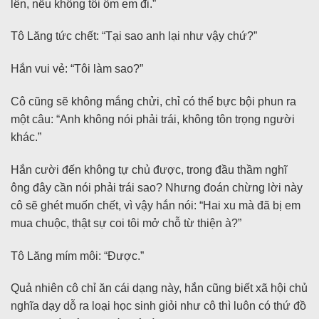
lên, nếu không tôi ôm em đi.”
Tô Lăng tức chết: “Tại sao anh lại như vậy chứ?”
Hắn vui vẻ: “Tôi làm sao?”
Cô cũng sẽ không mắng chửi, chỉ có thể bực bội phun ra
một câu: “Anh không nói phải trái, không tôn trọng người
khác.”
Hắn cười đến không tự chủ được, trong đầu thầm nghĩ
ông đây cần nói phải trái sao? Nhưng đoán chừng lời này
cô sẽ ghét muốn chết, vì vậy hắn nói: “Hai xu mà đã bị em
mua chuộc, thật sự coi tôi mở chỗ từ thiện à?”
Tô Lăng mím môi: “Được.”
Quả nhiên cô chỉ ăn cái dạng này, hắn cũng biết xã hội chủ
nghĩa dạy dỗ ra loại học sinh giỏi như cô thì luôn có thứ đồ