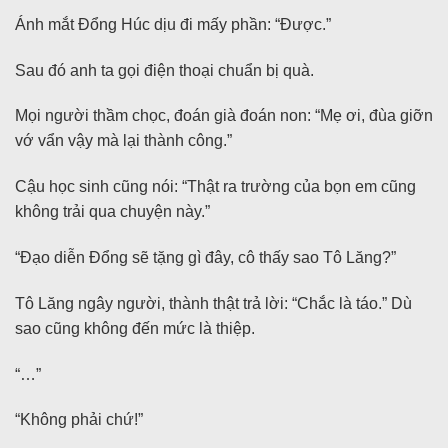
Ánh mắt Đổng Húc dịu đi mấy phần: “Được.”
Sau đó anh ta gọi điện thoại chuẩn bị quà.
Mọi người thầm chọc, đoán già đoán non: “Mẹ ơi, đùa giỡn
vớ vẩn vậy mà lại thành công.”
Cậu học sinh cũng nói: “Thật ra trường của bọn em cũng
không trải qua chuyện này.”
“Đạo diễn Đổng sẽ tặng gì đây, cô thấy sao Tô Lăng?”
Tô Lăng ngây người, thành thật trả lời: “Chắc là táo.” Dù
sao cũng không đến mức là thiệp.
“…”
“Không phải chứ!”