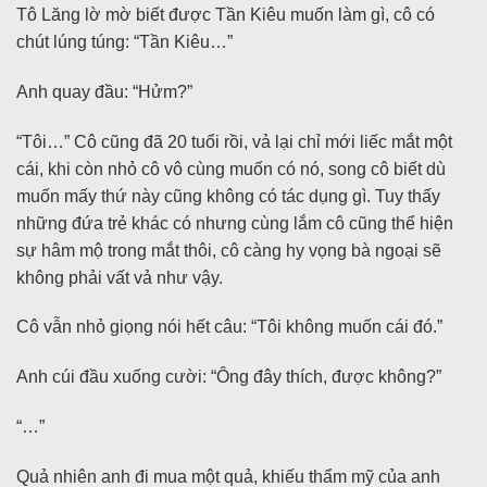
Tô Lăng lờ mờ biết được Tần Kiêu muốn làm gì, cô có
chút lúng túng: “Tần Kiêu…”
Anh quay đầu: “Hửm?”
“Tôi…” Cô cũng đã 20 tuổi rồi, vả lại chỉ mới liếc mắt một
cái, khi còn nhỏ cô vô cùng muốn có nó, song cô biết dù
muốn mấy thứ này cũng không có tác dụng gì. Tuy thấy
những đứa trẻ khác có nhưng cùng lắm cô cũng thể hiện
sự hâm mộ trong mắt thôi, cô càng hy vọng bà ngoại sẽ
không phải vất vả như vậy.
Cô vẫn nhỏ giọng nói hết câu: “Tôi không muốn cái đó.”
Anh cúi đầu xuống cười: “Ông đây thích, được không?”
“…”
Quả nhiên anh đi mua một quả, khiếu thẩm mỹ của anh