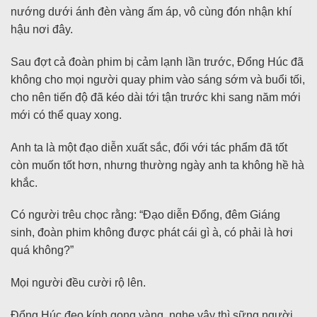
nướng dưới ánh đèn vàng ấm áp, vô cùng đón nhận khí
hậu nơi đây.
Sau đợt cả đoàn phim bị cảm lạnh lần trước, Đổng Húc đã
không cho mọi người quay phim vào sáng sớm và buổi tối,
cho nên tiến độ đã kéo dài tới tận trước khi sang năm mới
mới có thể quay xong.
Anh ta là một đạo diễn xuất sắc, đối với tác phẩm đã tốt
còn muốn tốt hơn, nhưng thường ngày anh ta không hề hà
khắc.
Có người trêu chọc rằng: “Đạo diễn Đổng, đêm Giáng
sinh, đoàn phim không được phát cái gì à, có phải là hơi
quá không?”
Mọi người đều cười rộ lên.
Đổng Húc đeo kính gọng vàng, nghe vậy thì sững người