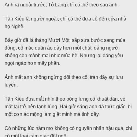
Anh ra ngoài trước, Tô Lăng chỉ có thể theo sau anh.
Tần Kiêu là người ngoài, chỉ có thể đưa cô đến cửa nhà
họ Nghê.
Bây giờ đã là tháng Mười Một, sắp sửa bước sang mùa
đông, cô mặc quần áo dày hơn một chút, dáng người
không còn mảnh mai như mùa hè. Nhưng lại đáng yêu
ngọt ngào hơn mấy phần.
Ánh mắt anh không ngừng dõi theo cô, tràn đầy sự lưu
luyến.
Tần Kiêu đưa mắt nhìn theo bóng lưng cô khuất dần, vẻ
mặt lại trở nên lạnh lùng. Hai giờ sáng anh đã thức giấc, bị
một cơn ác mộng làm giật mình mà tỉnh dậy.
Có những lúc nằm mơ không có nguyên nhân hậu quả, chỉ
có một loại cảm giác đột ngột.