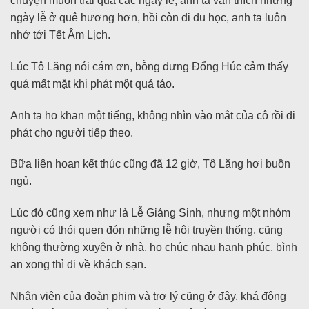
chuyện muốn trải qua các ngày lễ, anh ta vẫn thích những
ngày lễ ở quê hương hơn, hồi còn đi du học, anh ta luôn
nhớ tới Tết Âm Lịch.
Lúc Tô Lăng nói cám ơn, bỗng dưng Đổng Húc cảm thấy
quá mất mặt khi phát một quả táo.
Anh ta ho khan một tiếng, không nhìn vào mắt của cô rồi đi
phát cho người tiếp theo.
Bữa liên hoan kết thúc cũng đã 12 giờ, Tô Lăng hơi buồn
ngủ.
Lúc đó cũng xem như là Lễ Giáng Sinh, nhưng một nhóm
người có thói quen đón những lễ hội truyền thống, cũng
không thường xuyên ở nhà, họ chúc nhau hạnh phúc, bình
an xong thì đi về khách sạn.
Nhân viên của đoàn phim và trợ lý cũng ở đây, khá đông