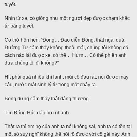
tuyết.
Nhìn từ xa, cô giống như một người đẹp được chạm khắc
từ băng tuyết.
Cô thở hổn hển: “Đổng… Đạo diễn Đổng, thật ngại quá,
Đường Tư cảm thấy không thoải mái, chúng tôi không có
cách nào lái được xe, có thể… Hừm… Có thể phiền anh
đưa chúng tôi đi không?”
Hít phải quá nhiều khí lạnh, mũi cô đau rát, nói được mấy
câu, nước mắt sinh lý từ trong mắt chảy ra.
Bỗng dưng cảm thấy thật đáng thương.
Tim Đổng Húc đập hơi nhanh.
Thật ra thì em họ của anh ta nói không sai, anh ta có tồn tại
một số suy nghĩ không thể nói rõ được với cô gái này. Anh