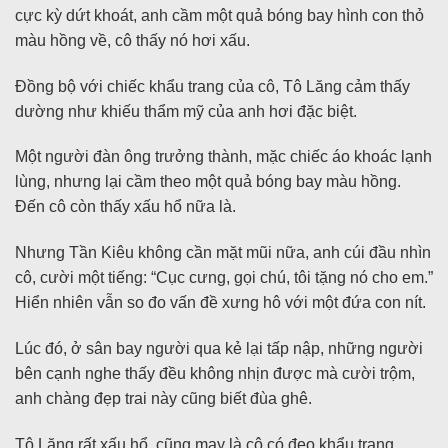
cực kỳ dứt khoát, anh cầm một quả bóng bay hình con thỏ
màu hồng về, cô thấy nó hơi xấu.
Đồng bộ với chiếc khẩu trang của cô, Tô Lăng cảm thấy
dường như khiếu thẩm mỹ của anh hơi đặc biệt.
Một người đàn ông trưởng thành, mặc chiếc áo khoác lạnh
lùng, nhưng lại cầm theo một quả bóng bay màu hồng.
Đến cô còn thấy xấu hổ nữa là.
Nhưng Tần Kiêu không cần mặt mũi nữa, anh cúi đầu nhìn
cô, cười một tiếng: “Cục cưng, gọi chú, tôi tặng nó cho em.”
Hiển nhiên vẫn so đo vấn đề xưng hô với một đứa con nít.
Lúc đó, ở sân bay người qua kẻ lại tấp nập, những người
bên cạnh nghe thấy đều không nhịn được mà cười trộm,
anh chàng đẹp trai này cũng biết đùa ghê.
Tô Lăng rất xấu hổ, cũng may là cô có đeo khẩu trang,