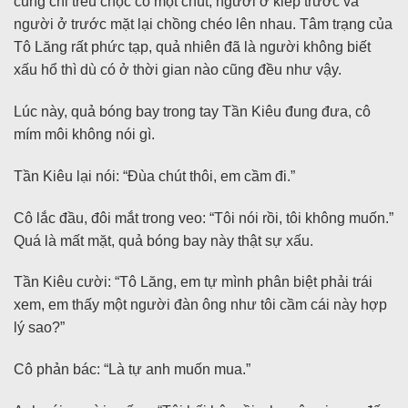
cũng chỉ trêu chọc cô một chút, người ở kiếp trước và
người ở trước mặt lại chồng chéo lên nhau. Tâm trạng của
Tô Lăng rất phức tạp, quả nhiên đã là người không biết
xấu hổ thì dù có ở thời gian nào cũng đều như vậy.
Lúc này, quả bóng bay trong tay Tần Kiêu đung đưa, cô
mím môi không nói gì.
Tần Kiêu lại nói: “Đùa chút thôi, em cầm đi.”
Cô lắc đầu, đôi mắt trong veo: “Tôi nói rồi, tôi không muốn.”
Quá là mất mặt, quả bóng bay này thật sự xấu.
Tần Kiêu cười: “Tô Lăng, em tự mình phân biệt phải trái
xem, em thấy một người đàn ông như tôi cầm cái này hợp
lý sao?”
Cô phản bác: “Là tự anh muốn mua.”