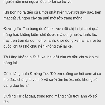
người nên mọi người đều tự lái xe trở về.
Khi bọn họ ra đến cửa mới phát hiện tuyết rơi dày đặc, trên
mặt đất và ngọn cây đã phủ một lớp trắng mỏng.
Đường Tư đau bụng do đến kì, vừa rồi chị ta lại chơi quá
hăng hái, không kiềm chế được mà uống nước lạnh, lúc
này trên trán đã đổ mồ hôi lạnh, khởi động xe hai lần rồi bỏ
cuộc, chị ta khó chịu nên không thể lái xe.
Tô Lăng không biết lái xe, hai đời của cô đều chưa kịp thi
bằng lái.
Cô lo lắng nhìn Đường Tư: “Để em xuống xe hỏi xem ai có
thể đưa chúng ta về, trở về sưởi ấm trước, nếu không sẽ
càng đau hơn.”
Đường Tư gật đầu, trong lòng mắng chửi trời lạnh vô số
lần.