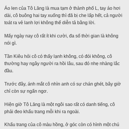
Áo len của Tô Lăng là mua tạm ở thành phố L, tay áo hơi
dài, cô buông hai tay xuống thì đã bị che lấp hết, cả người
toát ra vẻ lanh lợi không thể diễn tả bằng lời.
Mấy ngày nay cô rất ít khi cười, đa số thời gian là không
nói gì.
Tần Kiêu hỏi cô có thấy lạnh không, có đói không, cô
thường hay ngây người ra hồi lâu, sau đó nhẹ nhàng lắc
đầu.
Trước đây, ánh mắt cô nhìn anh có sự chán ghét, bây giờ
chỉ còn sự ngẩn ngơ.
Hiện giờ Tô Lăng là một ngôi sao rất có danh tiếng, cô
phải đeo khẩu trang mỗi khi ra ngoài.
Khẩu trang của cô màu hồng, ở góc còn có hình một chú