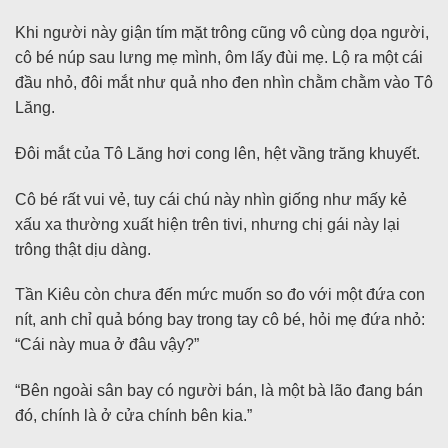
Khi người này giận tím mặt trông cũng vô cùng dọa người,
cô bé núp sau lưng mẹ mình, ôm lấy đùi mẹ. Lộ ra một cái
đầu nhỏ, đôi mắt như quả nho đen nhìn chằm chằm vào Tô
Lăng.
Đôi mắt của Tô Lăng hơi cong lên, hệt vầng trăng khuyết.
Cô bé rất vui vẻ, tuy cái chú này nhìn giống như mấy kẻ
xấu xa thường xuất hiện trên tivi, nhưng chị gái này lại
trông thật dịu dàng.
Tần Kiêu còn chưa đến mức muốn so đo với một đứa con
nít, anh chỉ quả bóng bay trong tay cô bé, hỏi mẹ đứa nhỏ:
“Cái này mua ở đâu vậy?”
“Bên ngoài sân bay có người bán, là một bà lão đang bán
đó, chính là ở cửa chính bên kia.”