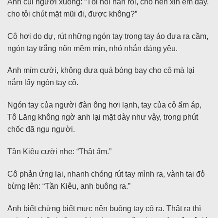
Anh cúi người xuống: “Tôi hối hận rồi, cho nên xin em đấy,
cho tôi chút mặt mũi đi, được không?”
Cô hơi do dự, rút những ngón tay trong tay áo đưa ra cầm,
ngón tay trắng nõn mềm mịn, nhỏ nhắn đáng yêu.
Anh mỉm cười, không đưa quả bóng bay cho cô mà lại
nắm lấy ngón tay cô.
Ngón tay của người đàn ông hơi lạnh, tay của cô ấm áp,
Tô Lăng không ngờ anh lại mặt dày như vậy, trong phút
chốc đã ngu người.
Tần Kiêu cười nhẹ: “Thật ấm.”
Cô phản ứng lại, nhanh chóng rút tay mình ra, vành tai đỏ
bừng lên: “Tần Kiêu, anh buông ra.”
Anh biết chừng biết mực nên buông tay cô ra. Thật ra thì