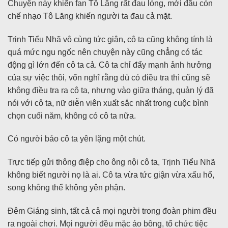
Chuyện này khiến fan Tô Lăng rất đau lòng, mới đầu còn
chế nhạo Tô Lăng khiến người ta đau cả mặt.
Trịnh Tiểu Nhã vô cùng tức giận, cô ta cũng không tính là
quá mức ngu ngốc nên chuyện này cũng chẳng có tác
động gì lớn đến cô ta cả. Cô ta chỉ đẩy mạnh ảnh hưởng
của sự việc thôi, vốn nghĩ rằng dù có điều tra thì cũng sẽ
không điều tra ra cô ta, nhưng vào giữa tháng, quản lý đã
nói với cô ta, nữ diễn viên xuất sắc nhất trong cuộc bình
chọn cuối năm, không có cô ta nữa.
Có người bảo cô ta yên lặng một chút.
Trực tiếp gửi thông điệp cho ông nội cô ta, Trịnh Tiểu Nhã
không biết người nọ là ai. Cô ta vừa tức giận vừa xấu hổ,
song không thể không yên phận.
Đêm Giáng sinh, tất cả cả mọi người trong đoàn phim đều
ra ngoài chơi. Mọi người đều mặc áo bông, tổ chức tiệc