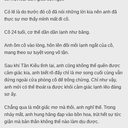
Có lẽ là do trước đó cô đã nói những lời kia nên anh đã
thực sự mơ thấy mình mất đi cô.
Cô 24 tuổi, cơ thể dần dần lạnh như băng.
Anh ôm cô vào lòng, hôn lên đôi môi lạnh ngắt của cô,
mang theo sự tuyệt vọng vô tận.
Sau khi Tần Kiêu tỉnh lại, anh cũng không thể quên được
cảm giác kia, anh biết rõ đấy chỉ là mơ song cuối cùng vẫn
đứng ngoài cửa phòng cô để trông chừng. Chỉ như vậy,
anh mới có thể thoát ra được khỏi cảm giác lạnh lẽo đáng
sợ ấy.
Chẳng qua là một giấc mơ mà thôi, anh nghĩ thế. Trong
nháy mắt, anh hung hăng đạp vào bồn hoa, trút hết sự tức
giận mà bản thân không thể nào làm dịu được.