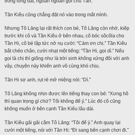
trong lòng đất, ngoan ngoãn gọi chú Tần.
Tần Kiêu cũng chẳng đặt nó vào trong mắt mình.
Nhưng Tô Lăng lại rất thích con bé, Tô Lăng còn nhớ, kiếp
trước khi cô và Tần Kiêu ở bên nhau, cô bóc sôcôla cho
Tần Hi, cô bé lập tức nở nụ cười: “Cám ơn chị.” Tần Kiêu
bắt chéo chân, cười nhạt một tiếng: “Tần Hi, gọi dì.” Nếu
gọi là chị thì giống như là trời sinh không xứng đôi với anh
vậy, chuyện này khiến anh vô cùng khó chịu.
Tần Hi sợ anh, rụt rè mở miệng nói: “Dì.”
Tô Lăng không nhịn được lên tiếng thay con bé: “Xưng hô
thì quan trọng gì chứ? Tôi không để ý.” Lúc đó cô cũng
không muốn ở bên cạnh Tần Kiêu lâu dài.
Tần Kiêu gãi gãi cằm Tô Lăng: “Tôi để ý.” Anh quay lại
cười một tiếng, nói với Tần Hi: “Đi sang bên cạnh chơi đi.”