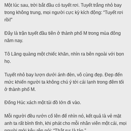
Một lúc sau, trời bắt đầu có tuyết rơi. Tuyết trắng nhỏ bay
trong không trung, mọi người cực kỳ kích động: “Tuyết rơi
rồi!”
Đây là trận tuyết đầu tiên ở thành phố M trong mùa đông
năm nay.
Tô Lăng quàng một chiếc khăn, nhìn ra bên ngoài với bọn
họ.
Tuyết nhỏ bay lượn dưới ánh đèn, vô cùng đẹp. Đẹp đến
mức khiến người ta không chú ý tới cái lạnh trong đêm tối
ở thành phố M.
Đổng Húc xách một túi đồ lớn đi vào.
Mỗi người đều rướn cổ lên để nhìn nó, kết quả là vẻ mặt
anh ta rất bình tĩnh, khi phát cho mỗi nhân viên một cái, mọi
người mới kêu rên nói: “Thật sự là táo.”