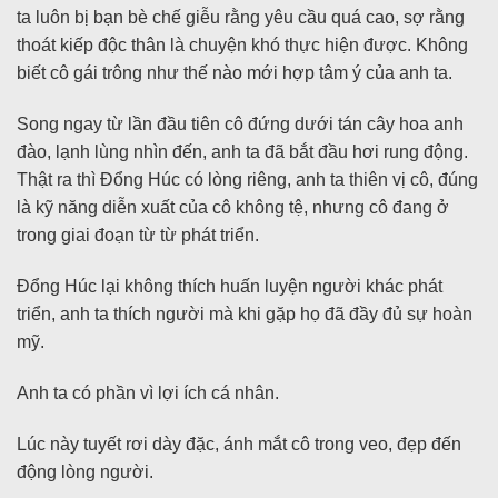
ta luôn bị bạn bè chế giễu rằng yêu cầu quá cao, sợ rằng
thoát kiếp độc thân là chuyện khó thực hiện được. Không
biết cô gái trông như thế nào mới hợp tâm ý của anh ta.
Song ngay từ lần đầu tiên cô đứng dưới tán cây hoa anh
đào, lạnh lùng nhìn đến, anh ta đã bắt đầu hơi rung động.
Thật ra thì Đổng Húc có lòng riêng, anh ta thiên vị cô, đúng
là kỹ năng diễn xuất của cô không tệ, nhưng cô đang ở
trong giai đoạn từ từ phát triển.
Đổng Húc lại không thích huấn luyện người khác phát
triển, anh ta thích người mà khi gặp họ đã đầy đủ sự hoàn
mỹ.
Anh ta có phần vì lợi ích cá nhân.
Lúc này tuyết rơi dày đặc, ánh mắt cô trong veo, đẹp đến
động lòng người.