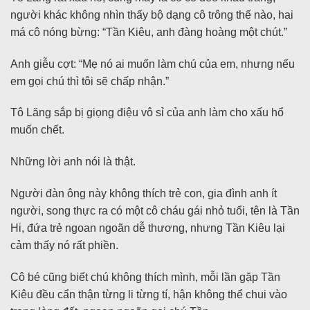
người khác không nhìn thấy bộ dạng cô trông thế nào, hai
má cô nóng bừng: “Tần Kiêu, anh đàng hoàng một chút.”
Anh giễu cợt: “Mẹ nó ai muốn làm chú của em, nhưng nếu
em gọi chú thì tôi sẽ chấp nhận.”
Tô Lăng sắp bị giọng điệu vô sỉ của anh làm cho xấu hổ
muốn chết.
Những lời anh nói là thật.
Người đàn ông này không thích trẻ con, gia đình anh ít
người, song thực ra có một cô cháu gái nhỏ tuổi, tên là Tần
Hi, đứa trẻ ngoan ngoãn dễ thương, nhưng Tần Kiêu lại
cảm thấy nó rất phiền.
Cô bé cũng biết chú không thích mình, mỗi lần gặp Tần
Kiêu đều cẩn thận từng li từng tí, hận không thể chui vào