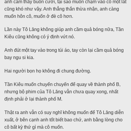
anh cảm thấy buồn cười, tại sao muốn chạm vào cô một lát
cũng khó như vậy. Anh thẳng thắn thừa nhận, anh càng
muốn hôn cô, muốn ở đè cô hơn.
Lần này Tô Lăng không giúp anh cầm quả bóng nữa, Tần
Kiêu cũng không có ý định vứt nó.
Anh đút một tay vào trong túi áo, tay còn lại cầm quả bóng
bay ngu si kia.
Hai người bọn họ không đi chung đường.
Tần Kiêu muốn chuyển chuyến để quay về thành phố B,
nhưng bộ phim của Tô Lăng vẫn chưa quay xong, nhất
định phải ở lại thành phố M.
Thật ra anh vẫn có suy nghĩ không muốn để Tô Lăng diễn
xuất, ở bên cạnh anh tốt biết bao chứ, anh bằng lòng cho
cô bất kỳ thứ gì mà cô muốn.