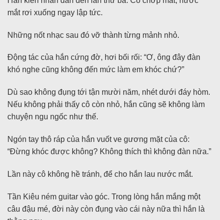
Hắn kiên nhẫn đàn đến lần thứ ba. Cô chớp mắt, nước
mắt rơi xuống ngay lập tức.
Những nốt nhạc sau đó vỡ thành từng mảnh nhỏ.
Động tác của hắn cứng đờ, hơi bối rối: “Ơ, ông đây đàn
khó nghe cũng không đến mức làm em khóc chứ?”
Dù sao không đụng tới tận mười năm, nhét dưới đáy hòm.
Nếu không phải thấy cô còn nhỏ, hắn cũng sẽ không làm
chuyện ngu ngốc như thế.
Ngón tay thô ráp của hắn vuốt ve gương mặt của cô:
“Đừng khóc được không? Không thích thì không đàn nữa.”
Lần này cô không hề tránh, để cho hắn lau nước mắt.
Tần Kiêu ném guitar vào góc. Trong lòng hắn mắng một
câu đậu mé, đời này còn đụng vào cái này nữa thì hắn là