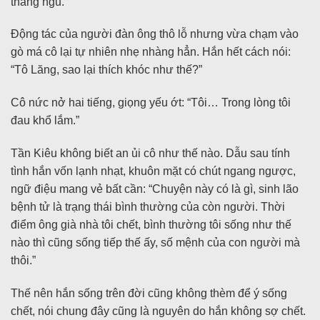
thằng ngu.
Động tác của người đàn ông thô lỗ nhưng vừa chạm vào
gò má cô lại tự nhiên nhẹ nhàng hẳn. Hắn hết cách nói:
“Tô Lăng, sao lại thích khóc như thế?”
Cô nức nở hai tiếng, giọng yếu ớt: “Tôi… Trong lòng tôi
đau khổ lắm.”
Tần Kiêu không biết an ủi cô như thế nào. Dẫu sau tính
tình hắn vốn lạnh nhạt, khuôn mặt có chút ngang ngược,
ngữ điệu mang vẻ bất cần: “Chuyện này có là gì, sinh lão
bệnh tử là trạng thái bình thường của còn người. Thời
điểm ông già nhà tôi chết, bình thường tôi sống như thế
nào thì cũng sống tiếp thế ấy, số mệnh của con người mà
thôi.”
Thế nên hắn sống trên đời cũng không thèm để ý sống
chết, nói chung đây cũng là nguyên do hắn không sợ chết.