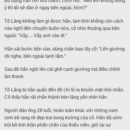
Bộ dạng hắn hơi lưu manh, cười nói: “Nếu em không đồng
ý thì tôi sẽ đàn ở ngay bên ngoài, hửm?”
Tô Lăng không làm gì được hắn, tạm thời không còn cách
nào nghĩ đến chuyện buồn nữa, cô nhìn thoáng qua bên
ngoài: “Vậy… Vậy anh vào đi.”
Hắn sải bước tiến vào, dùng chăn bao lấy cô: “Lên giường
rồi nghe, bên ngoài lạnh lắm.”
Sau đó hắn ngồi lên cái ghế cạnh giường mà điều chỉnh
âm thanh.
Tô Lăng bị hắn quấn đến độ chỉ lộ ra khuôn mặt nhỏ nhắn.
Cô thấy hắn rất chân thành bèn lặng yên nhìn hắn.
Người đàn ông 28 tuổi, hoàn toàn khác với những nam
sinh trẻ rạng rỡ đẹp trai trong trường của cô. Hắn đã sớm
trút bỏ tinh thần phấn chấn của thiếu niên, giữ lại sự