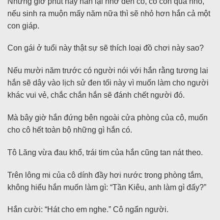
Nhưng giờ phút này hắn lại nhớ đến cô, cô còn quá nhỏ,
nếu sinh ra muộn mấy năm nữa thì sẽ nhỏ hơn hắn cả một
con giáp.
Con gái ở tuổi này thật sự sẽ thích loại đồ chơi này sao?
Nếu mười năm trước có người nói với hắn rằng tương lai
hắn sẽ dây vào lịch sử đen tối này vì muốn làm cho người
khác vui vẻ, chắc chắn hắn sẽ đánh chết người đó.
Mà bây giờ hắn đứng bên ngoài cửa phòng của cô, muốn
cho cô hết toàn bộ những gì hắn có.
Tô Lăng vừa đau khổ, trái tim của hắn cũng tan nát theo.
Trên lông mi của cô dính đầy hơi nước trong phòng tắm,
không hiểu hắn muốn làm gì: “Tần Kiêu, anh làm gì đấy?”
Hắn cười: “Hát cho em nghe.” Cô ngẩn người.