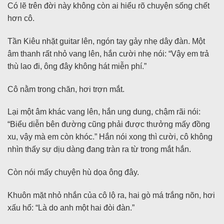
Có lẽ trên đời này không còn ai hiểu rõ chuyện sống chết
hơn cô.
Tần Kiêu nhặt guitar lên, ngón tay gảy nhẹ dây đàn. Một
âm thanh rất nhỏ vang lên, hắn cười nhẹ nói: “Vậy em trả
thù lao đi, ông đây không hát miễn phí.”
Cô nằm trong chăn, hơi trợn mắt.
Lại một âm khác vang lên, hắn ung dung, chậm rãi nói:
“Biểu diễn bên đường cũng phải được thưởng mấy đồng
xu, vậy mà em còn khóc.” Hắn nói xong thì cười, cô không
nhìn thấy sự dịu dàng đang tràn ra từ trong mắt hắn.
Còn nói mấy chuyện hù dọa ông đây.
Khuôn mặt nhỏ nhắn của cô lộ ra, hai gò má trắng nõn, hơi
xấu hổ: “Là do anh một hai đòi đàn.”