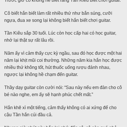
Trước giờ cô không hề biết rằng Tần Kiêu biết chơi guitar.
Cô biết hắn biết làm rất nhiều thứ như bắn súng, cưỡi
ngựa, đua xe song lại không biết hắn biết chơi guitar.
Tần Kiêu sắp 30 tuổi. Lúc còn học cấp hai có học guitar,
nhớ lại thật sự rất lâu rồi.
Năm ấy vì cảm thấy cực kỳ ngầu, sau đó học được một hai
năm lại khịt mũi coi thường. Những năm kia hắn học được
nhiều thứ không tốt, hút thuốc uống rượu đánh nhau,
ngược lại không hề chạm đến guitar.
Thầy dạy guitar còn cười nói: “Sau này nếu em đàn cho cô
bé nào nghe, em ấy sẽ hạnh phúc chết mất.”
Hắn khẽ xì một tiếng, cảm thấy không có ai xứng để cho
cậu Tần hắn cúi đầu cả.