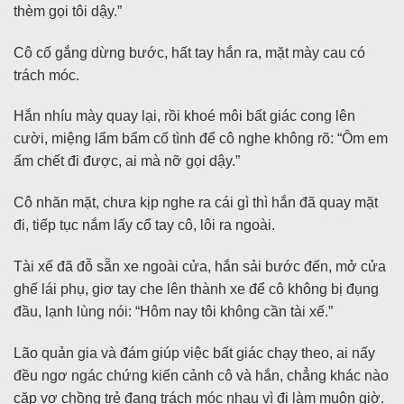
thèm gọi tôi dậy.”
Cô cố gắng dừng bước, hất tay hắn ra, mặt mày cau có
trách móc.
Hắn nhíu mày quay lại, rồi khoé môi bất giác cong lên
cười, miệng lẩm bẩm cố tình để cô nghe không rõ: “Ôm em
ấm chết đi được, ai mà nỡ gọi dậy.”
Cô nhăn mặt, chưa kịp nghe ra cái gì thì hắn đã quay mặt
đi, tiếp tục nắm lấy cổ tay cô, lôi ra ngoài.
Tài xế đã đỗ sẵn xe ngoài cửa, hắn sải bước đến, mở cửa
ghế lái phụ, giơ tay che lên thành xe để cô không bị đụng
đầu, lạnh lùng nói: “Hôm nay tôi không cần tài xế.”
Lão quản gia và đám giúp việc bất giác chạy theo, ai nấy
đều ngơ ngác chứng kiến cảnh cô và hắn, chẳng khác nào
cặp vợ chồng trẻ đang trách móc nhau vì đi làm muộn giờ.