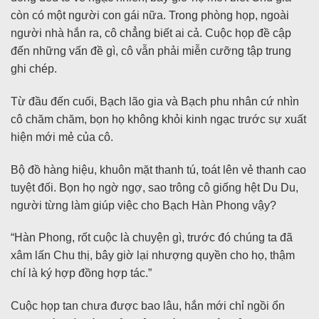
còn có một người con gái nữa. Trong phòng họp, ngoài
người nhà hắn ra, cô chẳng biết ai cả. Cuộc họp đề cập
đến những vấn đề gì, cô vẫn phải miễn cưỡng tập trung
ghi chép.
Từ đầu đến cuối, Bạch lão gia và Bạch phu nhân cứ nhìn
cô chăm chăm, bọn họ không khỏi kinh ngạc trước sự xuất
hiện mới mẻ của cô.
Bộ đồ hàng hiệu, khuôn mặt thanh tú, toát lên vẻ thanh cao
tuyệt đối. Bọn họ ngờ ngợ, sao trông cô giống hệt Du Du,
người từng làm giúp việc cho Bạch Hàn Phong vậy?
“Hàn Phong, rốt cuộc là chuyện gì, trước đó chúng ta đã
xâm lấn Chu thị, bây giờ lại nhượng quyền cho họ, thậm
chí là ký hợp đồng hợp tác.”
Cuộc họp tan chưa được bao lâu, hắn mới chỉ ngồi ổn