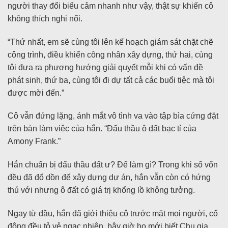
người thay đổi biểu cảm nhanh như vậy, thật sự khiến cô
không thích nghi nổi.
“Thứ nhất, em sẽ cùng tôi lên kế hoạch giám sát chặt chẽ
công trình, điều khiển công nhân xây dựng, thứ hai, cùng
tôi đưa ra phương hướng giải quyết mỗi khi có vấn đề
phát sinh, thứ ba, cùng tôi đi dự tất cả các buổi tiệc mà tôi
được mời đến.”
Cô vẫn đứng lặng, ánh mắt vô tình va vào tập bìa cứng đặt
trên bàn làm việc của hắn. “Đấu thầu ô đất bạc tỉ của
Amony Frank.”
Hắn chuẩn bị đấu thầu đất ư? Để làm gì? Trong khi số vốn
đều đã đổ dồn để xây dựng dự án, hắn vẫn còn có hứng
thú với nhưng ô đất có giá trị khổng lồ không tưởng.
Ngay từ đầu, hắn đã giới thiệu cô trước mặt mọi người, cổ
đông đều tỏ vẻ ngạc nhiên, bây giờ họ mới biết Chu gia