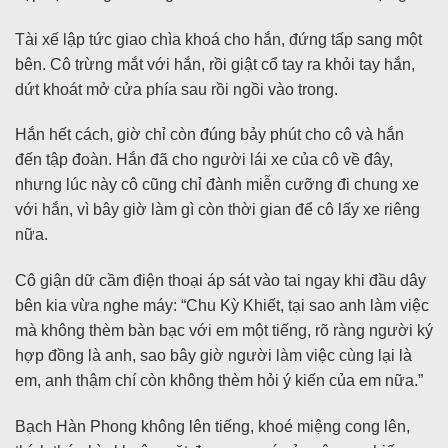
Tài xế lập tức giao chìa khoá cho hắn, đứng tấp sang một
bên. Cô trừng mắt với hắn, rồi giật cổ tay ra khỏi tay hắn,
dứt khoát mở cửa phía sau rồi ngồi vào trong.
Hắn hết cách, giờ chỉ còn đúng bảy phút cho cô và hắn
đến tập đoàn. Hắn đã cho người lái xe của cô về đây,
nhưng lúc này cô cũng chỉ đành miễn cưỡng đi chung xe
với hắn, vì bây giờ làm gì còn thời gian để cô lấy xe riêng
nữa.
Cô giận dữ cầm điện thoại áp sát vào tai ngay khi đầu dây
bên kia vừa nghe máy: “Chu Kỳ Khiết, tại sao anh làm việc
mà không thèm bàn bạc với em một tiếng, rõ ràng người ký
hợp đồng là anh, sao bây giờ người làm việc cùng lại là
em, anh thậm chí còn không thèm hỏi ý kiến của em nữa.”
Bạch Hàn Phong không lên tiếng, khoé miệng cong lên,