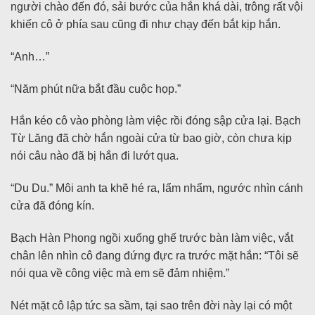
người chào đến đó, sải bước của hắn khá dài, trông rất vội
khiến cô ở phía sau cũng đi như chạy đến bắt kịp hắn.
“Anh…”
“Năm phút nữa bắt đầu cuộc họp.”
Hắn kéo cô vào phòng làm việc rồi đóng sập cửa lại. Bạch
Từ Lăng đã chờ hắn ngoài cửa từ bao giờ, còn chưa kịp
nói câu nào đã bị hắn đi lướt qua.
“Du Du.” Môi anh ta khẽ hé ra, lẩm nhẩm, ngước nhìn cánh
cửa đã đóng kín.
Bạch Hàn Phong ngồi xuống ghế trước bàn làm việc, vắt
chân lên nhìn cô đang đứng đực ra trước mặt hắn: “Tôi sẽ
nói qua về công việc mà em sẽ đảm nhiệm.”
Nét mặt cô lập tức sa sầm, tại sao trên đời này lại có một