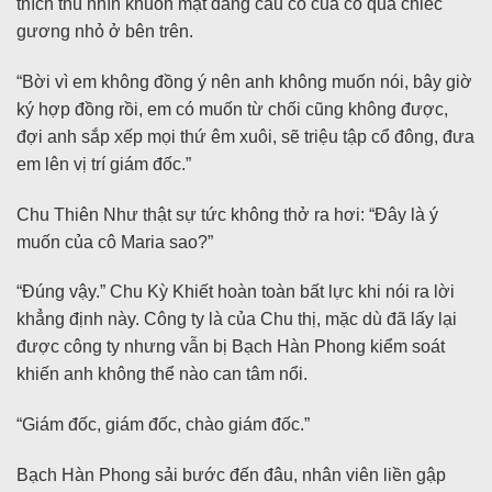
thích thú nhìn khuôn mặt đang cau có của cô qua chiếc
gương nhỏ ở bên trên.
“Bời vì em không đồng ý nên anh không muốn nói, bây giờ
ký hợp đồng rồi, em có muốn từ chối cũng không được,
đợi anh sắp xếp mọi thứ êm xuôi, sẽ triệu tập cổ đông, đưa
em lên vị trí giám đốc.”
Chu Thiên Như thật sự tức không thở ra hơi: “Đây là ý
muốn của cô Maria sao?”
“Đúng vậy.” Chu Kỳ Khiết hoàn toàn bất lực khi nói ra lời
khẳng định này. Công ty là của Chu thị, mặc dù đã lấy lại
được công ty nhưng vẫn bị Bạch Hàn Phong kiểm soát
khiến anh không thể nào can tâm nổi.
“Giám đốc, giám đốc, chào giám đốc.”
Bạch Hàn Phong sải bước đến đâu, nhân viên liền gập