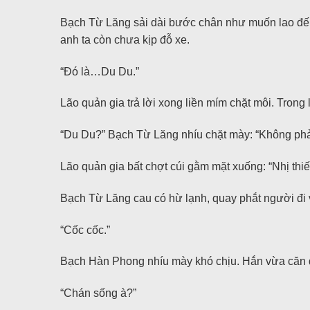
Bạch Từ Lăng sải dài bước chân như muốn lao đến
anh ta còn chưa kịp đỗ xe.
“Đó là…Du Du.”
Lão quản gia trả lời xong liền mím chặt môi. Trong
“Du Du?” Bạch Từ Lăng nhíu chặt mày: “Không phải 
Lão quản gia bất chợt cúi gằm mặt xuống: “Nhị th
Bạch Từ Lăng cau có hừ lạnh, quay phắt người đi và
“Cốc cốc.”
Bạch Hàn Phong nhíu mày khó chịu. Hắn vừa căn 
“Chán sống à?”