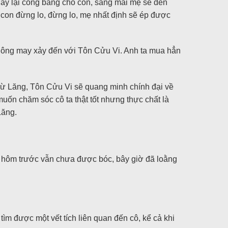
 lấy lại công bằng cho con, sáng mai mẹ sẽ đến
 con đừng lo, đừng lo, mẹ nhất định sẽ ép được
không may xảy đến với Tôn Cửu Vi. Anh ta mua hẳn
Từ Lăng, Tôn Cửu Vi sẽ quang minh chính đại về
uốn chăm sóc cô ta thật tốt nhưng thực chất là
Lăng.
ày hôm trước vẫn chưa được bóc, bây giờ đã loằng
tìm được một vết tích liên quan đến cô, kể cả khi