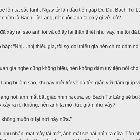
é lên tia sắc lạnh. Ngay từ lần đầu tiên gặp Du Du, Bạch Từ Lă
 chính là Bạch Từ Lăng, rốt cuộc anh ta có ý gì với cô?
đã xảy ra, sao anh tôi và cô ấy lại thân thiết như vậy, mẹ tôi đ
p bắp: “Nhị…nhị thiếu gia, tôi sợ đại thiếu gia nên chưa dám nói
uản gia nghe cũng không hiểu, nên không dám tuỳ tiện nói cho
Lăng bị làm sao, khi nãy mới trở về đã tức giận với đám giúp v
ảng hốt, ánh mắt bất giác nhìn ra cửa, sợ Bạch Từ Lăng sẽ bư
xảy ra rồi không, nên anh ta mới tức giận như vậy?
 không muốn ở lại nơi này nữa.”
phu nhân, mặt mày tái mét, ánh mắt sợ hãi nhìn ra cửa. Tôn p