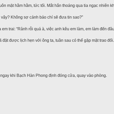
n mặt hằm hằm, tức tối. Mắt hắn thoáng qua tia ngạc nhiên khi
à vậy? Không sợ cánh báo chí sẽ đưa tin sao?”
em trai: “Rảnh rỗi quá à, việc anh kêu em làm, em làm đến đâu
đặt được lịch hẹn với ông ta, tuần sau có thể gặp mặt trao đổi.
 ngay khi Bạch Hàn Phong định đóng cửa, quay vào phòng.