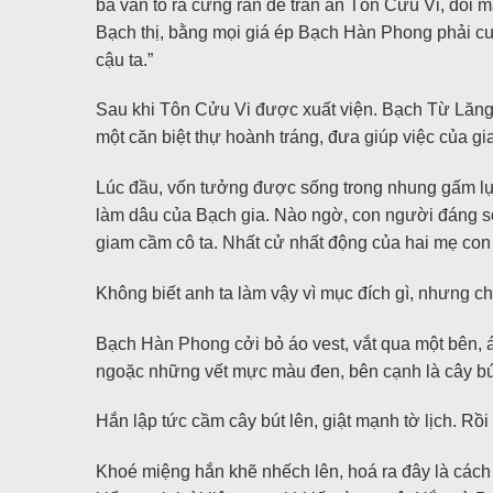
bà vẫn tỏ ra cứng rắn để trấn an Tôn Cửu Vi, đôi 
Bạch thị, bằng mọi giá ép Bạch Hàn Phong phải cướ
cậu ta.”
Sau khi Tôn Cửu Vi được xuất viện. Bạch Từ Lăng 
một căn biệt thự hoành tráng, đưa giúp việc của gi
Lúc đầu, vốn tưởng được sống trong nhung gấm lụa
làm dâu của Bạch gia. Nào ngờ, con người đáng sợ 
giam cầm cô ta. Nhất cử nhất động của hai mẹ con
Không biết anh ta làm vậy vì mục đích gì, nhưng ch
Bạch Hàn Phong cởi bỏ áo vest, vắt qua một bên, 
ngoặc những vết mực màu đen, bên cạnh là cây bú
Hắn lập tức cầm cây bút lên, giật mạnh tờ lịch. R
Khoé miệng hắn khẽ nhếch lên, hoá ra đây là cách cô