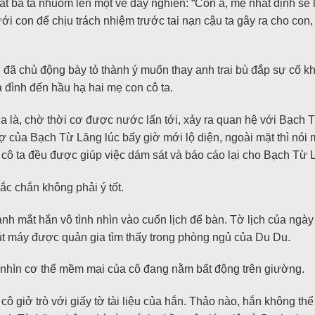
mắt bà ta nhuốm lên một vẻ đay nghiến: “Con à, mẹ nhất định sẽ
i con để chịu trách nhiệm trước tai nạn cậu ta gây ra cho con,
đã chủ động bày tỏ thành ý muốn thay anh trai bù đắp sự cố 
a đình đến hầu hạ hai mẹ con cô ta.
 là, chờ thời cơ được nước lấn tới, xảy ra quan hệ với Bạch 
của Bạch Từ Lăng lúc bấy giờ mới lộ diện, ngoài mặt thì nói m
 cô ta đều được giúp việc dám sát và báo cáo lại cho Bạch Từ 
ắc chắn không phải ý tốt.
ánh mắt hắn vô tình nhìn vào cuốn lịch để bàn. Tờ lịch của ng
t máy được quản gia tìm thấy trong phòng ngủ của Du Du.
ồi nhìn cơ thể mềm mại của cô đang nằm bất động trên giường.
 giở trò với giấy tờ tài liệu của hắn. Thảo nào, hắn không thể 