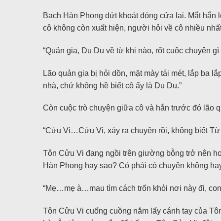
Bạch Hàn Phong dứt khoát đóng cửa lại. Mắt hắn lo
cô không còn xuất hiện, người hỏi về cô nhiều nhất
“Quản gia, Du Du về từ khi nào, rốt cuộc chuyện gì 
Lão quản gia bị hỏi dồn, mặt mày tái mét, lắp ba lắ
nhà, chứ không hề biết cô ấy là Du Du.”
Còn cuộc trò chuyện giữa cô và hắn trước đó lão q
“Cửu Vi…Cửu Vi, xảy ra chuyện rồi, không biết Từ 
Tôn Cửu Vi đang ngồi trên giường bỗng trở nên ho
Hàn Phong hay sao? Có phải có chuyện không hay 
“Mẹ…mẹ à…mau tìm cách trốn khỏi nơi này đi, con
Tôn Cửu Vi cuống cuồng nắm lấy cánh tay của Tôn 