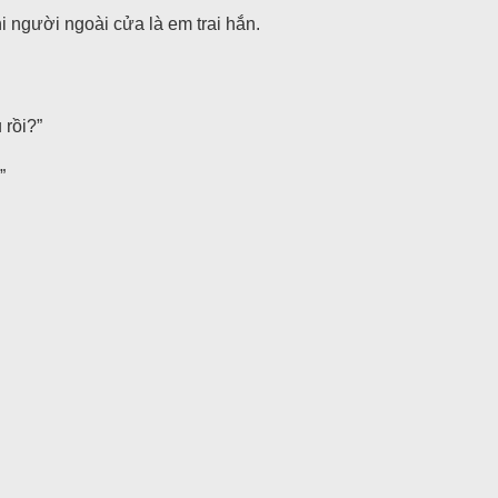
 người ngoài cửa là em trai hắn.
 rồi?”
”