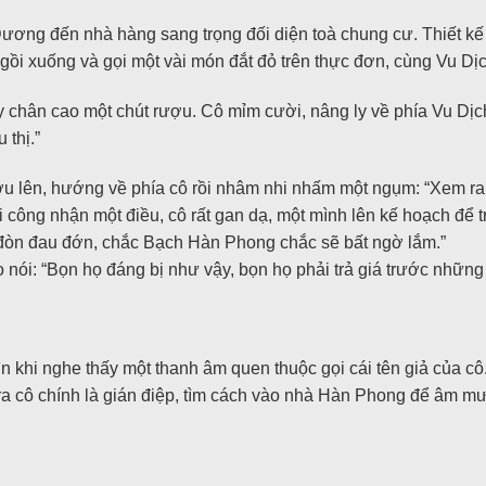
ương đến nhà hàng sang trọng đối diện toà chung cư. Thiết k
i ngồi xuống và gọi một vài món đắt đỏ trên thực đơn, cùng Vu 
 ly chân cao một chút rượu. Cô mỉm cười, nâng ly về phía Vu Dị
 thị.”
u lên, hướng về phía cô rồi nhâm nhi nhấm một ngụm: “Xem ra,
ải công nhận một điều, cô rất gan dạ, một mình lên kế hoạch để 
t đòn đau đớn, chắc Bạch Hàn Phong chắc sẽ bất ngờ lắm.”
ói: “Bọn họ đáng bị như vậy, bọn họ phải trả giá trước những g
n khi nghe thấy một thanh âm quen thuộc gọi cái tên giả của cô
 ra cô chính là gián điệp, tìm cách vào nhà Hàn Phong để âm mư