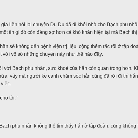
 gia liền nói lại chuyện Du Du đã đi khỏi nhà cho Bạch phu nhâ
ột tin gì đó còn đáng sợ hơn cả khó khăn hiện tại mà Bạch thị 
ắn sẽ không đến bệnh viện trị liệu, cộng thêm rắc rối ở tập đ
ặt với vô số những chuyện này như thế nào đây.
ối với Bạch phu nhân, sức khoẻ của hắn còn quan trọng hơn. 
 nữa, vậy mà người kề cạnh chăm sóc hắn cũng đã rời đi thì hắn cò
việc.
cho tôi.”
 Bạch phu nhân không thể tìm thấy hắn ở tập đoàn, cũng không 