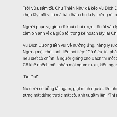
Trời vừa sẩm tối, Chu Thiên Như đã kéo Vu Dịch D
chọn lấy một vị trí mà bản thân cho là lý tưởng rồ
Người phục vụ giúp cô khui chai rượu, rồi rót vào
cảm ơn anh vì đã giúp tôi trong kế hoạch lấy lại Chu
Vu Dịch Dương liền vui vẻ hưởng ứng, nâng ly rượ
Ngưng một chút, anh liền nói tiếp: “Có điều, tôi ph
nếu biết cô chính là người giáng cho Bạch thị mộ
Cô khẽ nhếch môi, nhấp một ngụm rượu, kiêu ngạo n
“Du Du!”
Nụ cười cô bỗng tắt ngấm, giật mình ngước lên nhì
trừng mắt đứng trước mặt cô, anh ta gầm lên: “Thì