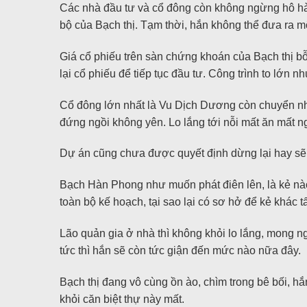
Các nhà đầu tư và cổ đông còn không ngừng hô hào 
bộ của Bạch thị. Tạm thời, hắn không thể đưa ra mộ
Giá cổ phiếu trên sàn chứng khoán của Bạch thị b
lại cổ phiếu để tiếp tục đầu tư. Công trình to lớn 
Cổ đông lớn nhất là Vu Dịch Dương còn chuyển nh
đứng ngồi không yên. Lo lắng tới nỗi mất ăn mất ng
Dự án cũng chưa được quyết định dừng lại hay sẽ t
Bạch Hàn Phong như muốn phát điên lên, là kẻ nào
toàn bộ kế hoạch, tại sao lại có sơ hở để kẻ khác 
Lão quản gia ở nhà thì không khỏi lo lắng, mong ng
tức thì hắn sẽ còn tức giận đến mức nào nữa đây.
Bạch thị đang vô cùng ồn ào, chìm trong bê bối, hắ
khỏi căn biệt thự này mất.