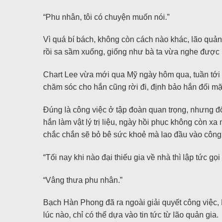
“Phu nhân, tôi có chuyện muốn nói.”
Vì quá bí bách, không còn cách nào khác, lão quản
rồi sa sầm xuống, giống như bà ta vừa nghe được m
Chart Lee vừa mới qua Mỹ ngày hôm qua, tuần tới h
chăm sóc cho hắn cũng rời đi, định bảo hắn đối m
Đúng là công việc ở tập đoàn quan trọng, nhưng đ
hắn làm vật lý trị liệu, ngày hồi phục không còn xa
chắc chắn sẽ bỏ bê sức khoẻ mà lao đầu vào công 
“Tối nay khi nào đại thiếu gia về nhà thì lập tức gọi 
“Vâng thưa phu nhân.”
Bạch Hàn Phong đã ra ngoài giải quyết công việc,
lúc nào, chỉ có thể dựa vào tin tức từ lão quản gia.