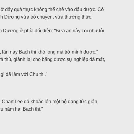
ế ở đây quả thực không thể chê vào đâu được. Cô
Dịch Dương vừa trò chuyện, vừa thưởng thức.
ch Dương ở phía đối diện: “Bữa ăn này coi như tôi
 lần này Bạch thị khó lòng mà trở mình được.”
trả thù, giành lại cho bằng được sự nghiệp đã mất,
ì đã làm với Chu thị.”
. Chart Lee đã khoác lên một bộ dạng tức giận,
u hãm hại Bạch thị.”