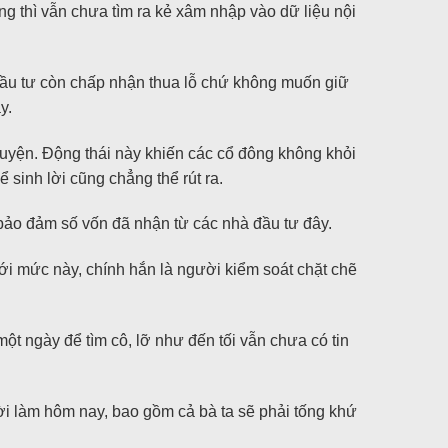
g thì vẫn chưa tìm ra kẻ xâm nhập vào dữ liệu nội
đầu tư còn chấp nhận thua lỗ chứ không muốn giữ
y.
uyện. Động thái này khiến các cổ đông không khỏi
 sinh lời cũng chẳng thể rút ra.
 bảo đảm số vốn đã nhận từ các nhà đầu tư đây.
ới mức này, chính hắn là người kiểm soát chặt chẽ
ột ngày để tìm cô, lỡ như đến tối vẫn chưa có tin
ười làm hôm nay, bao gồm cả bà ta sẽ phải tống khứ