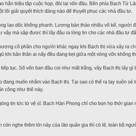
hắn triệu tập cuộc họp, đòi lại vốn đầu. Bên phía Bạch Từ Lăn
t lối giải quyết thích đáng nào để thuyết phục các nhà đầu tư.
ỗng lao dốc không phanh. Lượng bán tháo nhiều vô kể, người 
như vậy mà sập được thì lấy đâu ra lòng tin cho các nhà đầu tư đâ
ượng cổ phần cho người khác ngay khi Bạch thị vừa xảy ra ch
ủ khi bản thân ai nấy đều đang kẹt giữa một vòng vốn không thể
iếp tục. Số vốn ban đầu coi như mất trắng, vậy Bạch thị lấy gì
 đang muốn nhằm vào Bạch thị. Tại sao có thể ra tay suôn sẻ t
tấn công như thế này.
óng tin tức từ vệ sĩ. Bạch Hàn Phong chỉ cho bọn họ thời gian m
n còn nghe thêm lời này của lão quản gia thì có lẽ, toàn bộ ng