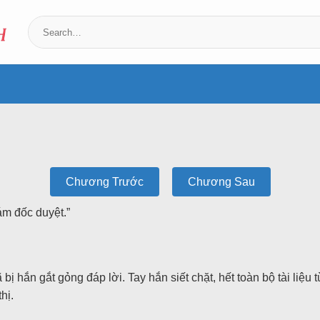
Chương Trước
Chương Sau
m đốc duyệt.”
ị hắn gắt gỏng đáp lời. Tay hắn siết chặt, hết toàn bộ tài liệu
hị.