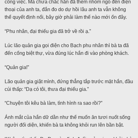
công việc. Mà chưa chắc hắn đã thèm nhòm ngó đến điện
thoại của anh ta, đắn đo do dự hồi lâu anh ta vẫn không
thể quyết định nổi, bây giờ phải làm thế nào mới ổn đây.
“Phu nhân, đại thiếu gia đã trở về rồi ạ.”
Lúc lão quản gia gọi điện cho Bạch phu nhân thì bà ta đã
đến cổng biệt thự, vừa đúng lúc hắn đi vào phòng khách.
“Quản gia!”
Lão quản gia giật mình, đứng thẳng tắp trước mặt hắn, đầu
cúi thấp: “Dạ có tôi, thưa đại thiếu gia.”
“Chuyện tôi kêu bà làm, tình hình ra sao rồi?”
Ánh mắt của hắn dữ dằn như thể muốn ăn tươi nuốt sống
người đối diện, khiến bà ta không khỏi run lên bần bật.