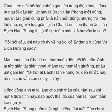
Chart Lee mất hết kiên nhẫn gào lên trong điện thoại, đáng
ra người gào lên lúc này là Bạch Hàn Phong mới đúng,
người tức giận cũng phải là hắn mới đúng, nhưng trớ trêu
thế nào, người tức giận lại là Chart Lee, còn thanh âm của
Bạch Hàn Phong thì lộ rõ sự mềm mỏng. Như vậy là sao?
“Tôi hỏi cậu, khi nào cô ấy về nước, cô ấy đang ở cùng Vu
Dịch Dương sao?”
Máu nóng của Chart Lee như muốn dồn hết lên não. Anh
ta tức giận tắt điện thoại, thẳng tay ném lên giường, phẫu
uất gầm lên: “Ôi trời ạ! Bạch Hàn Phong ơi, đến nước này
rồi mà cậu vẫn còn cô ấy, cô ấy.”
Uổng công anh ta lo lắng cho tinh thần của hắn sau khi
nghe được tin này, nào ngờ, thái độ của hắn lại hoàn toàn
trái ngược.
Bạch Hàn Phong nhăn mặt nghe tiếng “tút tút”. Còn chưa