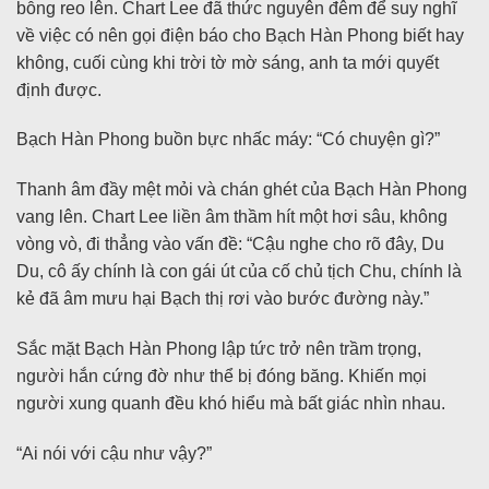
bỗng reo lên. Chart Lee đã thức nguyên đêm để suy nghĩ
về việc có nên gọi điện báo cho Bạch Hàn Phong biết hay
không, cuối cùng khi trời tờ mờ sáng, anh ta mới quyết
định được.
Bạch Hàn Phong buồn bực nhấc máy: “Có chuyện gì?”
Thanh âm đầy mệt mỏi và chán ghét của Bạch Hàn Phong
vang lên. Chart Lee liền âm thầm hít một hơi sâu, không
vòng vò, đi thẳng vào vấn đề: “Cậu nghe cho rõ đây, Du
Du, cô ấy chính là con gái út của cố chủ tịch Chu, chính là
kẻ đã âm mưu hại Bạch thị rơi vào bước đường này.”
Sắc mặt Bạch Hàn Phong lập tức trở nên trầm trọng,
người hắn cứng đờ như thể bị đóng băng. Khiến mọi
người xung quanh đều khó hiểu mà bất giác nhìn nhau.
“Ai nói với cậu như vậy?”