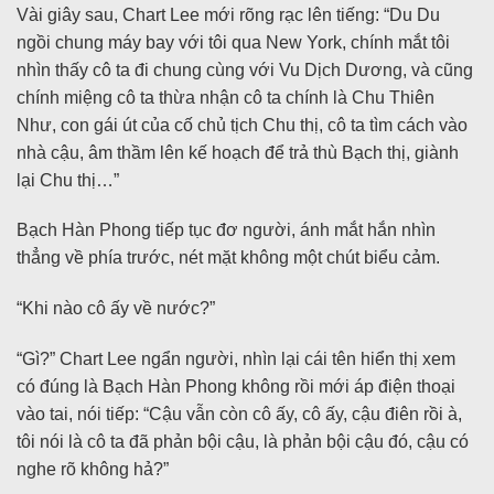
Vài giây sau, Chart Lee mới rõng rạc lên tiếng: “Du Du
ngồi chung máy bay với tôi qua New York, chính mắt tôi
nhìn thấy cô ta đi chung cùng với Vu Dịch Dương, và cũng
chính miệng cô ta thừa nhận cô ta chính là Chu Thiên
Như, con gái út của cố chủ tịch Chu thị, cô ta tìm cách vào
nhà cậu, âm thầm lên kế hoạch để trả thù Bạch thị, giành
lại Chu thị…”
Bạch Hàn Phong tiếp tục đơ người, ánh mắt hắn nhìn
thẳng về phía trước, nét mặt không một chút biểu cảm.
“Khi nào cô ấy về nước?”
“Gì?” Chart Lee ngẩn người, nhìn lại cái tên hiển thị xem
có đúng là Bạch Hàn Phong không rồi mới áp điện thoại
vào tai, nói tiếp: “Cậu vẫn còn cô ấy, cô ấy, cậu điên rồi à,
tôi nói là cô ta đã phản bội cậu, là phản bội cậu đó, cậu có
nghe rõ không hả?”