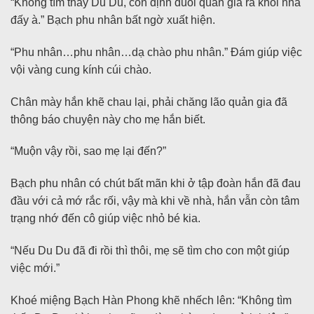
“Không tìm thấy Du Du, còn định đuổi quản gia ra khỏi nhà
đấy à.” Bạch phu nhân bất ngờ xuất hiện.
“Phu nhân…phu nhân…dạ chào phu nhân.” Đám giúp việc
vội vàng cung kính cúi chào.
Chân mày hắn khẽ chau lại, phải chăng lão quản gia đã
thông báo chuyện này cho mẹ hắn biết.
“Muộn vậy rồi, sao mẹ lại đến?”
Bạch phu nhân có chút bất mãn khi ở tập đoàn hắn đã đau
đầu với cả mớ rắc rối, vậy mà khi về nhà, hắn vẫn còn tâm
trạng nhớ đến cô giúp việc nhỏ bé kia.
“Nếu Du Du đã đi rồi thì thôi, mẹ sẽ tìm cho con một giúp
việc mới.”
Khoé miệng Bạch Hàn Phong khẽ nhếch lên: “Không tìm