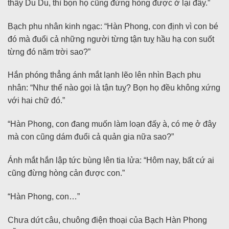
thấy Du Du, thì bọn họ cũng đừng hòng được ở lại đây.”
Bạch phu nhân kinh ngạc: “Hàn Phong, con định vì con bé
đó mà đuổi cả những người từng tận tuỵ hầu hạ con suốt
từng đó năm trời sao?”
Hắn phóng thẳng ánh mắt lạnh lẽo lên nhìn Bạch phu
nhân: “Như thế nào gọi là tận tuỵ? Bọn họ đều không xứng
với hai chữ đó.”
“Hàn Phong, con đang muốn làm loạn đấy à, có mẹ ở đây
mà con cũng dám đuổi cả quản gia nữa sao?”
Ánh mắt hắn lập tức bùng lên tia lửa: “Hôm nay, bất cứ ai
cũng đừng hòng cản được con.”
“Hàn Phong, con…”
Chưa dứt câu, chuông điện thoại của Bạch Hàn Phong