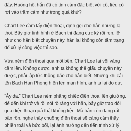
đây. Huống hồ, hắn đã có tình cảm đặc biệt với cô, liệu có
rơi vào trầm cảm như trong quá khứ?
Chart Lee cầm lấy điện thoại, định gọi cho hắn nhưng lại
thôi. Bây giờ tình hình ở Bạch thị đang cực kỳ rối ren, lỡ
như cho hắn biết chuyện này, hắn lại không còn tâm trạng
để xử lý công việc thì sao.
Vừa ném điện thoại qua một bên, Chart Lee lại vội vàng
cầm lên. Không được, anh ta không thể giấu chuyện này
được, phải lập tức thông báo cho hắn biết. Nhưng khi cái
tên Bạch Hàn Phong hiện lên màn hình, anh ta lại do dự.
“Ây da.” Chart Lee ném phăng chiếc điện thoại lên giường,
để đến khi trở về rồi nói rõ ràng với hắn, bây giờ trao đổi
qua điện thoại quả thật không tiện. Mà hắn còn đang rất
bận rộn, nghe thấy chuông điện thoại sẽ càng cảm thấy
phiền toái và bức bối, lại ảnh hưởng đến tiến trình xử lý