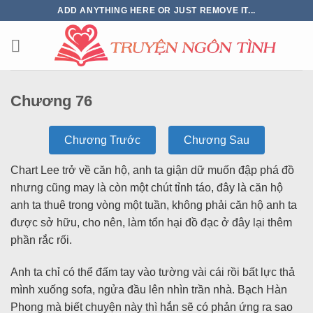
ADD ANYTHING HERE OR JUST REMOVE IT...
Chương 76
Chương Trước
Chương Sau
Chart Lee trở về căn hộ, anh ta giận dữ muốn đập phá đồ
nhưng cũng may là còn một chút tỉnh táo, đây là căn hộ
anh ta thuê trong vòng một tuần, không phải căn hộ anh ta
được sở hữu, cho nên, làm tổn hại đồ đạc ở đây lại thêm
phần rắc rối.
Anh ta chỉ có thể đấm tay vào tường vài cái rồi bất lực thả
mình xuống sofa, ngửa đầu lên nhìn trần nhà. Bạch Hàn
Phong mà biết chuyện này thì hắn sẽ có phản ứng ra sao