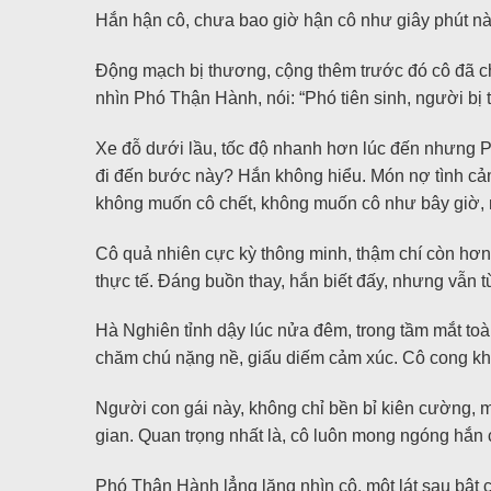
Hắn hận cô, chưa bao giờ hận cô như giây phút nà
Động mạch bị thương, cộng thêm trước đó cô đã chả
nhìn Phó Thận Hành, nói: “Phó tiên sinh, người b
Xe đỗ dưới lầu, tốc độ nhanh hơn lúc đến nhưng P
đi đến bước này? Hắn không hiểu. Món nợ tình cảm
không muốn cô chết, không muốn cô như bây giờ, n
Cô quả nhiên cực kỳ thông minh, thậm chí còn hơn
thực tế. Đáng buồn thay, hắn biết đấy, nhưng vẫn 
Hà Nghiên tỉnh dậy lúc nửa đêm, trong tầm mắt to
chăm chú nặng nề, giấu diếm cảm xúc. Cô cong khó
Người con gái này, không chỉ bền bỉ kiên cường, mà 
gian. Quan trọng nhất là, cô luôn mong ngóng hắn
Phó Thận Hành lẳng lặng nhìn cô, một lát sau bật cư