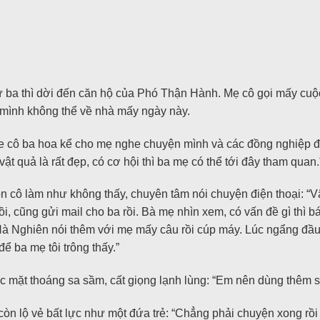
 ba thì dời đến căn hộ của Phó Thận Hành. Mẹ cô gọi mấy cuộc 
c mình không thể về nhà mấy ngày này.
e cô ba hoa kể cho mẹ nghe chuyện mình và các đồng nghiệp đi
quả là rất đẹp, có cơ hội thì ba mẹ có thể tới đây tham quan.
 cô làm như không thấy, chuyên tâm nói chuyện điện thoại: “Vâ
i, cũng gửi mail cho ba rồi. Bà mẹ nhìn xem, có vấn đề gì thì 
”Hà Nghiên nói thêm với mẹ mấy câu rồi cúp máy. Lúc ngẩng đầ
để ba mẹ tôi trông thấy.”
 mặt thoáng sa sầm, cất giọng lạnh lùng: “Em nên dùng thêm sức
còn lộ vẻ bất lực như một đứa trẻ: “Chẳng phải chuyện xong r