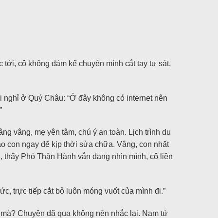
tới, cô không dám kể chuyện mình cắt tay tự sát,
 nghỉ ở Quý Châu: “Ở đây không có internet nên
”
ng vâng, mẹ yên tâm, chú ý an toàn. Lịch trình du
báo con ngay để kịp thời sửa chữa. Vâng, con nhất
u, thấy Phó Thận Hành vẫn đang nhìn mình, cô liền
, trực tiếp cắt bỏ luôn móng vuốt của mình đi.”
ồi mà? Chuyện đã qua không nên nhắc lại. Nam tử