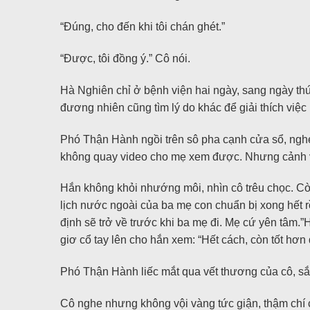
“Đúng, cho đến khi tôi chán ghét.”
“Được, tôi đồng ý.” Cô nói.
Hà Nghiên chỉ ở bệnh viện hai ngày, sang ngày thứ
đương nhiên cũng tìm lý do khác để giải thích việ
Phó Thận Hành ngồi trên sô pha cạnh cửa sổ, ngh
không quay video cho mẹ xem được. Nhưng cảnh vật 
Hắn không khỏi nhướng môi, nhìn cô trêu chọc. Còn
lịch nước ngoài của ba mẹ con chuẩn bị xong hết rồ
định sẽ trở về trước khi ba mẹ đi. Mẹ cứ yên tâm.
giơ cổ tay lên cho hắn xem: “Hết cách, còn tốt hơn 
Phó Thận Hành liếc mắt qua vết thương của cô, sắc
Cô nghe nhưng không vội vàng tức giận, thậm chí 