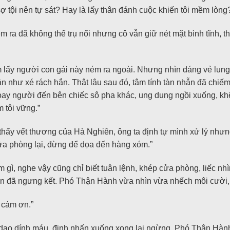
sợ tội nên tự sát? Hay là lấy thân đánh cuộc khiến tôi mềm lòng
a đã không thể trụ nổi nhưng cô vẫn giữ nét mặt bình tĩnh, the
lấy người con gái này ném ra ngoài. Nhưng nhìn dáng vẻ lung 
 gần như xé rách hắn. Thật lâu sau đó, tâm tính tàn nhẫn đã ch
ay người đến bên chiếc sô pha khác, ung dung ngồi xuống, khẽ 
m tôi vững.”
thấy vết thương của Hà Nghiên, ông ta định tự mình xử lý như
ửa phòng lại, đừng để dọa đến hàng xóm.”
m gì, nghe vậy cũng chỉ biết tuân lệnh, khép cửa phòng, liếc n
ghiên đã ngưng kết. Phó Thận Hành vừa nhìn vừa nhếch môi cười,
 cám ơn.”
i dao dính máu, định nhấn xuống xong lại ngừng. Phó Thận Hàn