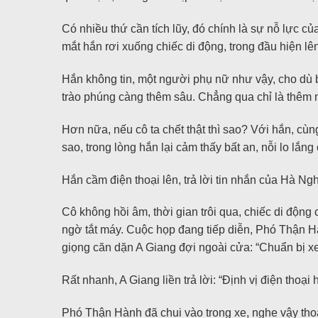
Có nhiều thứ cần tích lũy, đó chính là sự nỗ lực củ
mắt hắn rơi xuống chiếc di động, trong đầu hiện lê
Hắn không tin, một người phụ nữ như vậy, cho dù b
trào phúng càng thêm sâu. Chẳng qua chỉ là thêm mộ
Hơn nữa, nếu cô ta chết thật thì sao? Với hắn, cùn
sao, trong lòng hắn lại cảm thấy bất an, nỗi lo lắn
Hắn cầm điện thoại lên, trả lời tin nhắn của Hà Ngh
Cô không hồi âm, thời gian trôi qua, chiếc di động
ngờ tắt máy. Cuộc họp đang tiếp diễn, Phó Thận H
giọng căn dặn A Giang đợi ngoài cửa: “Chuẩn bị x
Rất nhanh, A Giang liền trả lời: “Định vị điện thoại
Phó Thận Hành đã chui vào trong xe, nghe vậy thoán