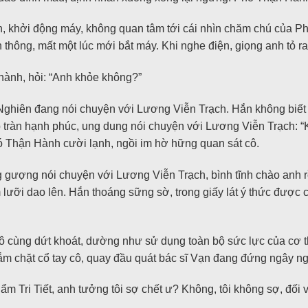
nh, khởi động máy, không quan tâm tới cái nhìn chăm chú của 
 thông, mất một lúc mới bắt máy. Khi nghe điện, giọng anh tỏ 
thành, hỏi: “Anh khỏe không?”
ghiên đang nói chuyện với Lương Viễn Trạch. Hắn không biết 
p tràn hạnh phúc, ung dung nói chuyện với Lương Viễn Trạch: “
ó Thận Hành cười lạnh, ngồi im hờ hững quan sát cô.
 gượng nói chuyện với Lương Viễn Trạch, bình tĩnh chào anh 
ưỡi dao lên. Hắn thoáng sững sờ, trong giấy lát ý thức được cô
cùng dứt khoát, dường như sử dụng toàn bộ sức lực của cơ th
ắm chặt cổ tay cô, quay đầu quát bác sĩ Vạn đang đứng ngây ng
ẩm Tri Tiết, anh tưởng tôi sợ chết ư? Không, tôi không sợ, đối v