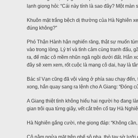
lạnh giọng hỏi: “Cái này tính là sao đây? Một màn 
Khuôn mặt trắng bệch dị thường của Hà Nghiên xem r
đúng không?”
Phó Thận Hành hận nghiến răng, thật sự muốn túm 
vào trong lòng. Lý trí và tình cảm cùng tranh đấu,
ra, để mặc cô mềm nhũn ngã ngồi dưới đất. Hắn xo
đây sẽ xem xem, rốt cuộc là mạng cô dai, hay là tâ
Bác sĩ Vạn cũng đã vội vàng ở phía sau chạy đến, 
xong, hắn quay sang ra lệnh cho A Giang: “Đóng c
A Giang thiệt tình không hiểu hai người họ đang là
gian trôi qua từng giây, vết cắt trên cổ tay Hà N
Hà Nghiên gắng cười, nhẹ giọng đáp: “Không cần,
Cô nằm ngửa mặt trên ghế sô pha, thò tay sờ lưỡ