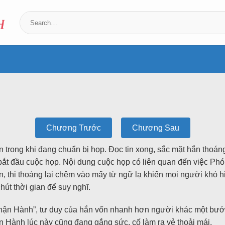
Chương Trước
Chương Sau
rong khi đang chuẩn bị họp. Đọc tin xong, sắc mặt hắn thoán
bắt đầu cuộc họp. Nội dung cuộc họp có liên quan đến việc Phó
n, thi thoảng lại chêm vào mấy từ ngữ lạ khiến mọi người khó hi
hút thời gian để suy nghĩ.
Thận Hành”, tư duy của hắn vốn nhanh hơn người khác một bướ
n Hành lúc này cũng đang gắng sức, cố làm ra vẻ thoải mái.