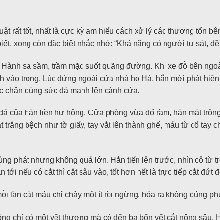
uật rất tốt, nhất là cực kỳ am hiểu cách xử lý các thương tổn bê
iết, xong còn đặc biệt nhắc nhở: “Khả năng có người tự sát, đề
 Hành sa sầm, trầm mặc suốt quãng đường. Khi xe đỗ bên ngo
nh vào trong. Lúc đứng ngoài cửa nhà họ Hà, hắn mới phát hiệ
nhấc chân dùng sức đá mạnh lên cánh cửa.
ú đá của hắn liền hư hỏng. Cửa phòng vừa đổ rầm, hắn mắt trôn
ặt trắng bệch như tờ giấy, tay vắt lên thành ghế, máu từ cổ tay c
ng phát nhưng không quá lớn. Hắn tiến lên trước, nhìn cô từ tr
n tới nếu có cắt thì cắt sâu vào, tốt hơn hết là trực tiếp cắt đứt
ỗi lần cắt máu chỉ chảy một ít rồi ngừng, hóa ra không đúng p
hông chỉ có một vết thương mà có đến ba bốn vết cắt nông sâu. 