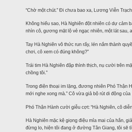
“Chờ một chút.” Đi chưa bao xa, Lương Viễn Trạch bỗn
Không hiểu sao, Hà Nghiên đột nhiên có dự cảm b
nhìn cô, gương mặt lộ vẻ ngạc nhiên, một lát sau, 
Tay Hà Nghiên vô thức run rẩy, lén nắm thành quyề
chơi, cô xem có đúng không?”
Trái tim Hà Nghiên đập thình thịch, nụ cười trên m
chồng tôi.”
Trong điện thoại im lặng, đương nhiên Phó Thận Hà
mới nghe xong mà.” Cô vừa giả bộ rút di động của mì
Phó Thận Hành cười giễu cợt: “Hà Nghiên, cô diễn
Hà Nghiên mặc kệ giọng điệu mỉa mai của hắn, giả 
đừng lo, hiện tôi đang ở đường Tân Giang, tôi sẽ t