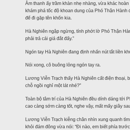
Âm thanh ấy trầm khàn nhẹ nhàng, vừa khác hoàn to
khám phá tốc độ khoan dung của Phó Thận Hành đố
để đi gặp tên khốn kia.
Hà Nghiên ngập ngừng, tính phớt lờ Phó Thận Hành 
phải trả cái giá đắt đấy.”
Ngón tay Hà Nghiên đang định nhấn nút tắt liền khựn
Nói xong, cô buông lỏng ngón tay ra.
Lương Viễn Trạch thấy Hà Nghiên cất điện thoại, bấ
chỗ ngồi nghỉ một lát nhé?”
Toàn bộ tâm trí của Hà Nghiên đều dính dáng tới 
cao càng sớm càng tốt, nghe vậy, mất mấy giây sau
Lương Viễn Trạch kiễng chân nhìn xung quanh tìm
khỏi đám đông vừa nói: “Đi nào, em biết phía trước