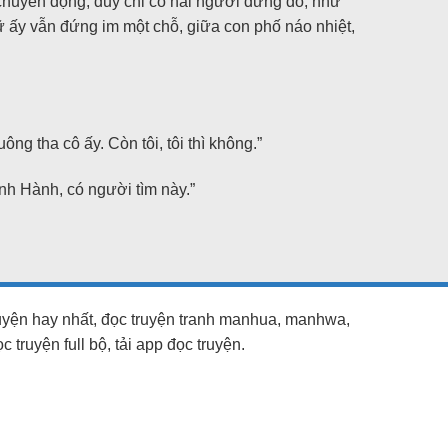
huyển động, duy chỉ có hai người đứng đó, như
ữ ấy vẫn đứng im một chỗ, giữa con phố náo nhiệt,
g tha cô ấy. Còn tôi, tôi thì không.”
nh Hành, có người tìm này.”
ruyện hay nhất, đọc truyện tranh manhua, manhwa,
truyện full bộ, tải app đọc truyện.