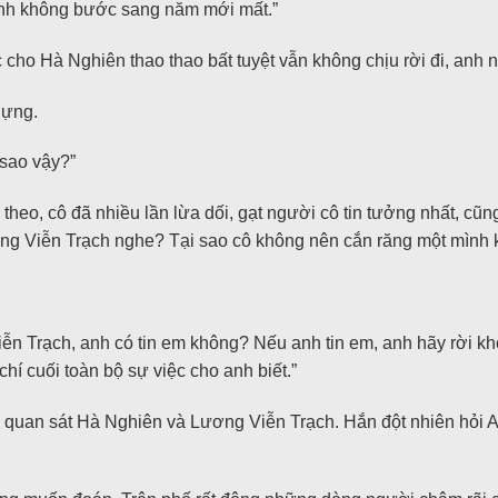
anh không bước sang năm mới mất.”
o Hà Nghiên thao thao bất tuyệt vẫn không chịu rời đi, anh nổ
lựng.
sao vậy?”
theo, cô đã nhiều lần lừa dối, gạt người cô tin tưởng nhất, cũng
ơng Viễn Trạch nghe? Tại sao cô không nên cắn răng một mình
iễn Trạch, anh có tin em không? Nếu anh tin em, anh hãy rời kh
chí cuối toàn bộ sự việc cho anh biết.”
g quan sát Hà Nghiên và Lương Viễn Trạch. Hắn đột nhiên hỏi