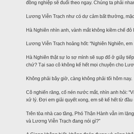
đồng nghiệp sẽ đuổi theo ngay. Chúng ta phải nh
Lương Viễn Trạch như có dự cảm bất thường, mặc ch
Hà Nghiên nhìn anh, vành mắt không kiềm chế đỏ 
Lương Viễn Trạch hoảng hốt: “Nghiên Nghiên, em 
Hà Nghiên thật sự lo sợ mình sẽ sụp đổ ở giây tiếp 
chứ? Tại sao cô không kể hết mọi chuyện cho Lư
Không phải bây giờ, càng không phải tối hôm nay.
Cô nghiến răng, cố nén nước mắt, nhìn anh hỏi: “V
xử lý. Đợi em giải quyết xong, em sẽ kể hết từ đầu 
Trên tòa nhà cao tầng, Phó Thận Hành vẫn im lặn
và Lương Viễn Trạch đang nói gì?”