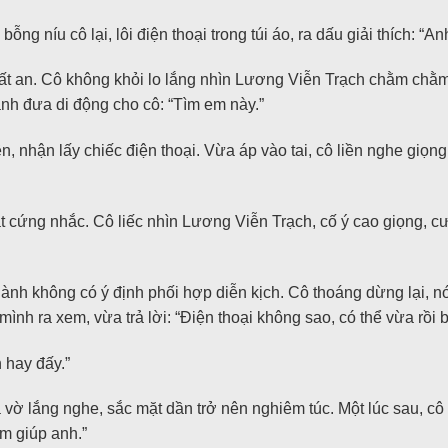
g níu cô lại, lôi điện thoại trong túi áo, ra dấu giải thích: “An
ất an. Cô không khỏi lo lắng nhìn Lương Viễn Trạch chằm chằ
anh đưa di động cho cô: “Tìm em này.”
n, nhận lấy chiếc điện thoại. Vừa áp vào tai, cô liền nghe giọ
ặt cứng nhắc. Cô liếc nhìn Lương Viễn Trạch, cố ý cao giọng, cư
nh không có ý định phối hợp diễn kịch. Cô thoáng dừng lại, nói
nh ra xem, vừa trả lời: “Điện thoại không sao, có thể vừa rồi bị
 hay đấy.”
vờ lắng nghe, sắc mặt dần trở nên nghiêm túc. Một lúc sau, cô 
ìm giúp anh.”