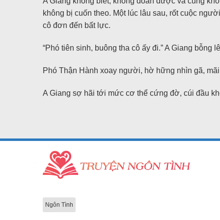
A Giang không biết, không đoán được và cũng khô
không bị cuốn theo. Một lúc lâu sau, rốt cuộc ngư
cô đơn đến bất lực.
“Phó tiên sinh, buông tha cô ấy đi.” A Giang bỗng l
Phó Thận Hành xoay người, hờ hững nhìn gã, mãi sa
A Giang sợ hãi tới mức cơ thể cứng đờ, cúi đầu kh
Ngôn Tình