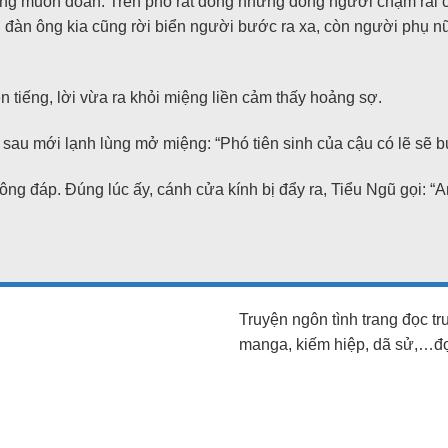
ng muốn đoán. Trên phố rất đông những dòng người chậm rãi c
ời đàn ông kia cũng rời biển người bước ra xa, còn người phụ n
ên tiếng, lời vừa ra khỏi miệng liền cảm thấy hoảng sợ.
u mới lạnh lùng mở miệng: “Phó tiên sinh của cậu có lẽ sẽ buôn
ông đáp. Đúng lúc ấy, cánh cửa kính bị đẩy ra, Tiểu Ngũ gọi: “A
Truyện ngôn tình trang đọc t
manga, kiếm hiệp, dã sử,…đọc 