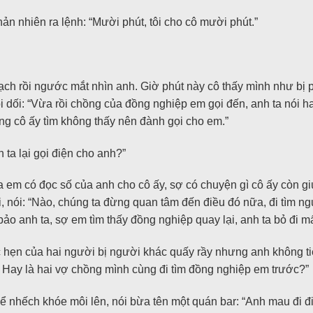
ản nhiên ra lệnh: “Mười phút, tôi cho cô mười phút.”
ch rồi ngước mắt nhìn anh. Giờ phút này cô thấy mình như bị p
ói dối: “Vừa rồi chồng của đồng nghiệp em gọi đến, anh ta nói 
ồng cô ấy tìm không thấy nên đành gọi cho em.”
ta lại gọi điện cho anh?”
 em có đọc số của anh cho cô ấy, sợ có chuyện gì cô ấy còn giú
ai, nói: “Nào, chúng ta đừng quan tâm đến điều đó nữa, đi tìm 
ảo anh ta, sợ em tìm thấy đồng nghiệp quay lại, anh ta bỏ đi mấ
ẹn của hai người bị người khác quấy rầy nhưng anh không tiệ
Hay là hai vợ chồng mình cùng đi tìm đồng nghiệp em trước?”
nhếch khóe môi lên, nói bừa tên một quán bar: “Anh mau đi đi,