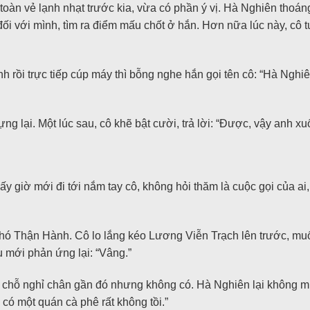
àn vẻ lạnh nhạt trước kia, vừa có phần ý vị. Hà Nghiên thoáng
i với mình, tìm ra điểm mấu chốt ở hắn. Hơn nữa lúc này, cô 
rồi trực tiếp cúp máy thì bỗng nghe hắn gọi tên cô: “Hà Nghiên
g lại. Một lúc sau, cô khẽ bật cười, trả lời: “Được, vậy anh xuốn
y giờ mới đi tới nắm tay cô, không hỏi thăm là cuộc gọi của ai
Phó Thận Hành. Cô lo lắng kéo Lương Viễn Trạch lên trước, mu
 mới phản ứng lại: “Vâng.”
 chỗ nghỉ chân gần đó nhưng không có. Hà Nghiên lại không m
 có một quán cà phê rất không tồi.”