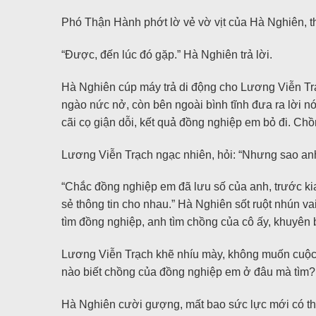
Phó Thận Hành phớt lờ vẻ vờ vịt của Hà Nghiên, th
“Được, đến lúc đó gặp.” Hà Nghiên trả lời.
Hà Nghiên cúp máy trả di động cho Lương Viễn Trạ
ngào nức nở, còn bên ngoài bình tĩnh đưa ra lời n
cãi cọ giận dỗi, kết quả đồng nghiệp em bỏ đi. Ch
Lương Viễn Trạch ngạc nhiên, hỏi: “Nhưng sao anh 
“Chắc đồng nghiệp em đã lưu số của anh, trước kia
sẻ thông tin cho nhau.” Hà Nghiên sốt ruột nhún v
tìm đồng nghiệp, anh tìm chồng của cô ấy, khuyên b
Lương Viễn Trạch khẽ nhíu mày, không muốn cuộc h
nào biết chồng của đồng nghiệp em ở đâu mà tìm? 
Hà Nghiên cười gượng, mất bao sức lực mới có thể 