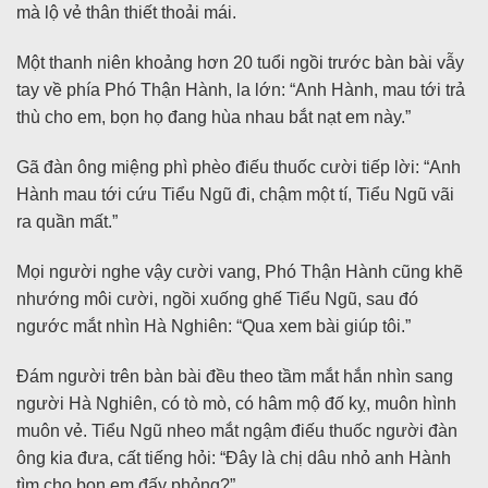
mà lộ vẻ thân thiết thoải mái.
Một thanh niên khoảng hơn 20 tuổi ngồi trước bàn bài vẫy
tay về phía Phó Thận Hành, la lớn: “Anh Hành, mau tới trả
thù cho em, bọn họ đang hùa nhau bắt nạt em này.”
Gã đàn ông miệng phì phèo điếu thuốc cười tiếp lời: “Anh
Hành mau tới cứu Tiểu Ngũ đi, chậm một tí, Tiểu Ngũ vãi
ra quần mất.”
Mọi người nghe vậy cười vang, Phó Thận Hành cũng khẽ
nhướng môi cười, ngồi xuống ghế Tiểu Ngũ, sau đó
ngước mắt nhìn Hà Nghiên: “Qua xem bài giúp tôi.”
Đám người trên bàn bài đều theo tầm mắt hắn nhìn sang
người Hà Nghiên, có tò mò, có hâm mộ đố kỵ, muôn hình
muôn vẻ. Tiểu Ngũ nheo mắt ngậm điếu thuốc người đàn
ông kia đưa, cất tiếng hỏi: “Đây là chị dâu nhỏ anh Hành
tìm cho bọn em đấy phỏng?”