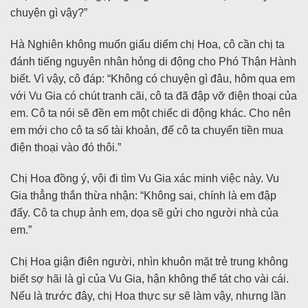
chuyện gì vậy?”
Hà Nghiên không muốn giấu diếm chị Hoa, cô cần chị ta
đánh tiếng nguyên nhân hỏng di động cho Phó Thận Hành
biết. Vì vậy, cô đáp: “Không có chuyện gì đâu, hôm qua em
với Vu Gia có chút tranh cãi, cô ta đã đập vỡ điện thoại của
em. Cô ta nói sẽ đền em một chiếc di động khác. Cho nên
em mới cho cô ta số tài khoản, để cô ta chuyển tiền mua
điện thoại vào đó thôi.”
Chị Hoa đồng ý, vội đi tìm Vu Gia xác minh việc này. Vu
Gia thẳng thắn thừa nhận: “Không sai, chính là em đập
đấy. Cô ta chụp ảnh em, dọa sẽ gửi cho người nhà của
em.”
Chị Hoa giận điên người, nhìn khuôn mặt trẻ trung không
biết sợ hãi là gì của Vu Gia, hận không thể tát cho vài cái.
Nếu là trước đây, chị Hoa thực sự sẽ làm vậy, nhưng lần