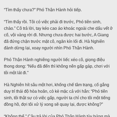
“Tìm thấy chưa?” Phó Thận Hành hỏi tiếp.
“Tìm thấy rồi. Tôi có việc phải đi trước, Phó tiên sinh,
chào.” Cô trả lời, tay kéo cao áo khoác ngoài che dấu vết ở
cổ, vội vàng rời đi. Nhưng chưa được hai bước, A Giang
đã đứng chặn trước mặt cô, ngăn kín lối đi. Hà Nghiên
đành dừng lại, xoay người nhìn Phó Thận Hành.
Phó Thận Hành nghiêng người liếc xéo cô, giọng điệu
thong dong: “Nếu đã đến thì không nên gấp gáp, chơi với
tôi một lát đi.”
Hà Nghiên hít sâu một hơi, khống chế tâm trạng, cố gắng
duy trì thái độ hòa hoãn, cò kè mặc cả với hắn: “Phó tiên
sinh, tôi thật sự có việc gấp, người ta chỉ cho tôi một tiếng
đồng hồ, đợi tôi xử lý xong sẽ quay lại, được không?”
“Không thể.” Câu trả lời của Phó Thận Hành tùy hứng mà