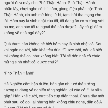
người đưa máy cho Phó Thận Hành. Phó Thận Hành
nhận lấy, chợt nghe cô thì thầm, giọng điệu phẫn nộ: “Phó
Thận Hành, xin anh mở lòng từ bi, tạm thời tha mạng cho
tôi. Hôm nay là sinh nhật của tôi, tôi đang ăn cơm cùng với
ba mẹ, anh bảo tôi ra ngoài thế nào được? Lấy cớ gì đêm
không về nhà ngủ đây?”
Quả thực, hắn không hề biết hôm nay là sinh nhật cô. Sau
khi ngẩn người, hắn khẽ trêu đùa: “Được thôi, nếu đã biết
thì không thể coi như không biết. Tôi sẽ đến nhà cô chúc
mừng sinh nhật cô, được chứ?”
“Phó Thận Hành!”
Hà Nghiên căm hận rít lên, hắn gần như có thể tưởng
tượng ra dáng vẻ nghiến răng nghiến lợi của cô. “Lát nữa
gặp.” Hắn khẽ cười, trực tiếp cúp điện thoại. Chưa đầy một
phút sau, cô gọi lại nhưng hắn không chịu nghe, dặn dò A