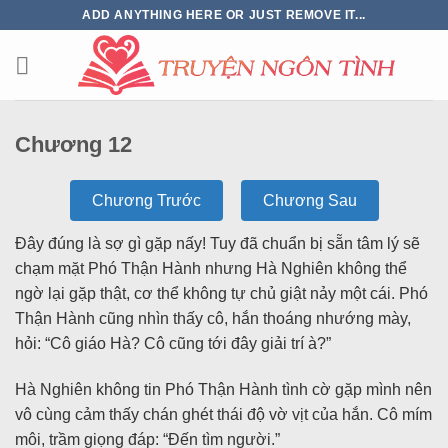
ADD ANYTHING HERE OR JUST REMOVE IT...
Chương 12
Chương Trước
Chương Sau
Đây đúng là sợ gì gặp nấy! Tuy đã chuẩn bị sẵn tâm lý sẽ
chạm mặt Phó Thận Hành nhưng Hà Nghiên không thể
ngờ lại gặp thật, cơ thể không tự chủ giật nảy một cái. Phó
Thận Hành cũng nhìn thấy cô, hắn thoáng nhướng mày,
hỏi: “Cô giáo Hà? Cô cũng tới đây giải trí à?”
Hà Nghiên không tin Phó Thận Hành tình cờ gặp mình nên
vô cùng cảm thấy chán ghét thái độ vờ vịt của hắn. Cô mím
môi, trầm giọng đáp: “Đến tìm người.”