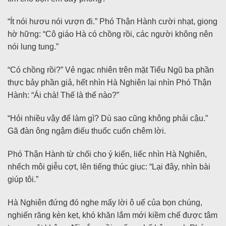
“Ít nói hươu nói vượn đi.” Phó Thận Hành cười nhạt, giọng
hờ hững: “Cô giáo Hà có chồng rồi, các người không nên
nói lung tung.”
“Có chồng rồi?” Vẻ ngạc nhiên trên mặt Tiểu Ngũ ba phần
thực bảy phần giả, hết nhìn Hà Nghiên lại nhìn Phó Thận
Hành: “Ái chà! Thế là thế nào?”
“Hỏi nhiều vậy để làm gì? Dù sao cũng không phải cậu.”
Gã đàn ông ngậm điếu thuốc cuốn chêm lời.
Phó Thận Hành từ chối cho ý kiến, liếc nhìn Hà Nghiên,
nhếch môi giễu cợt, lên tiếng thúc giục: “Lại đây, nhìn bài
giúp tôi.”
Hà Nghiên đứng đó nghe mấy lời ô uế của bọn chúng,
nghiến răng kèn kẹt, khó khăn lắm mới kiềm chế được tâm