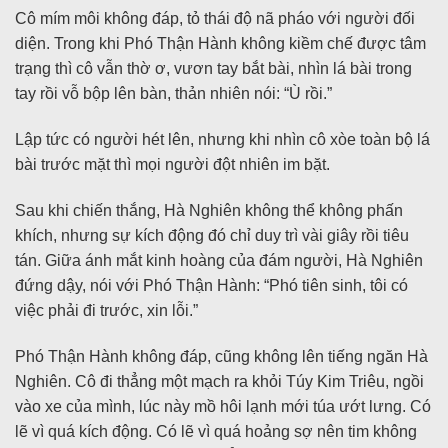
Cô mím môi không đáp, tỏ thái độ nã pháo với người đối
diện. Trong khi Phó Thận Hành không kiềm chế được tâm
trạng thì cô vẫn thờ ơ, vươn tay bắt bài, nhìn lá bài trong
tay rồi vỗ bộp lên bàn, thản nhiên nói: “Ù rồi.”
Lập tức có người hét lên, nhưng khi nhìn cô xòe toàn bộ lá
bài trước mặt thì mọi người đột nhiên im bặt.
Sau khi chiến thắng, Hà Nghiên không thể không phấn
khích, nhưng sự kích động đó chỉ duy trì vài giây rồi tiêu
tán. Giữa ánh mắt kinh hoàng của đám người, Hà Nghiên
đứng dậy, nói với Phó Thận Hành: “Phó tiên sinh, tôi có
việc phải đi trước, xin lỗi.”
Phó Thận Hành không đáp, cũng không lên tiếng ngăn Hà
Nghiên. Cô đi thẳng một mạch ra khỏi Túy Kim Triêu, ngồi
vào xe của mình, lúc này mồ hôi lạnh mới túa ướt lưng. Có
lẽ vì quá kích động. Có lẽ vì quá hoảng sợ nên tim không