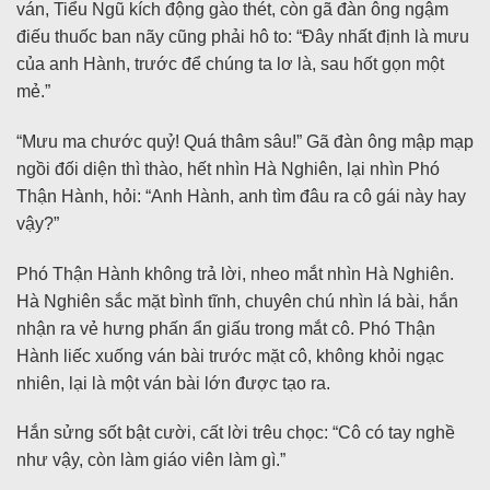
ván, Tiểu Ngũ kích động gào thét, còn gã đàn ông ngậm
điếu thuốc ban nãy cũng phải hô to: “Đây nhất định là mưu
của anh Hành, trước để chúng ta lơ là, sau hốt gọn một
mẻ.”
“Mưu ma chước quỷ! Quá thâm sâu!” Gã đàn ông mập mạp
ngồi đối diện thì thào, hết nhìn Hà Nghiên, lại nhìn Phó
Thận Hành, hỏi: “Anh Hành, anh tìm đâu ra cô gái này hay
vậy?”
Phó Thận Hành không trả lời, nheo mắt nhìn Hà Nghiên.
Hà Nghiên sắc mặt bình tĩnh, chuyên chú nhìn lá bài, hắn
nhận ra vẻ hưng phấn ẩn giấu trong mắt cô. Phó Thận
Hành liếc xuống ván bài trước mặt cô, không khỏi ngạc
nhiên, lại là một ván bài lớn được tạo ra.
Hắn sửng sốt bật cười, cất lời trêu chọc: “Cô có tay nghề
như vậy, còn làm giáo viên làm gì.”