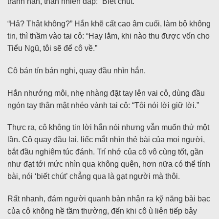
tránh hắn, thản nhiên đáp: “Biết chút.”
“Hả? Thật không?” Hắn khẽ cất cao âm cuối, làm bộ không
tin, thì thầm vào tai cô: “Hay lắm, khi nào thu được vốn cho
Tiểu Ngũ, tôi sẽ để cô về.”
Cô bán tín bán nghi, quay đầu nhìn hắn.
Hắn nhướng môi, nhẹ nhàng đặt tay lên vai cô, dùng đầu
ngón tay thân mật nhéo vành tai cô: “Tôi nói lời giữ lời.”
Thực ra, cô không tin lời hắn nói nhưng vẫn muốn thử một
lần. Cô quay đầu lại, liếc mắt nhìn thẻ bài của mọi người,
bắt đầu nghiêm túc đánh. Trí nhớ của cô vô cùng tốt, gần
như đạt tới mức nhìn qua không quên, hơn nữa có thể tính
bài, nói ‘biết chút’ chẳng qua là gạt người mà thôi.
Rất nhanh, đám người quanh bàn nhận ra kỹ năng bài bạc
của cô không hề tầm thường, đến khi cô ù liên tiếp bảy