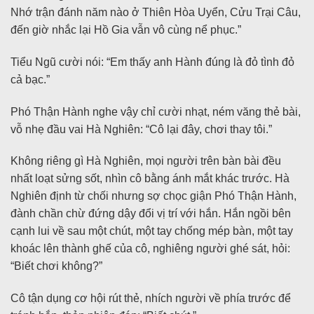
Nhớ trận đánh năm nào ở Thiên Hòa Uyển, Cửu Trại Câu,
đến giờ nhắc lại Hồ Gia vẫn vô cùng nể phục.”
Tiểu Ngũ cười nói: “Em thấy anh Hành đúng là đỏ tình đỏ
cả bạc.”
Phó Thận Hành nghe vậy chỉ cười nhạt, ném văng thẻ bài,
vỗ nhẹ đầu vai Hà Nghiên: “Cô lại đây, chơi thay tôi.”
Không riêng gì Hà Nghiên, mọi người trên bàn bài đều
nhất loạt sửng sốt, nhìn cô bằng ánh mắt khác trước. Hà
Nghiên định từ chối nhưng sợ chọc giận Phó Thận Hành,
đành chần chừ đứng dậy đổi vị trí với hắn. Hắn ngồi bên
cạnh lui về sau một chút, một tay chống mép bàn, một tay
khoác lên thành ghế của cô, nghiêng người ghé sát, hỏi:
“Biết chơi không?”
Cô tận dụng cơ hội rút thẻ, nhích người về phía trước để