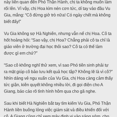
này liên quan đến Phó Thận Hành, chị ta không muốn làm
rối lên. Vì vậy, chị Hoa kìm nén cơn tức, dí tay vào đầu Vu
Gia, mắng: “Cô đừng giở trò nữa! Có ngày chết mà không
biết đấy!”
Vu Gia không sợ Hà Nghiên, nhưng vẫn nể chị Hoa. Cô ta
hốt hoảng hỏi: “Sao vậy, chị Hoa? Chẳng phải cô ta chỉ là
giáo viên ở trường đại học thôi sao? Cô ta có thể làm
được gì em chứ?”
“Sao cô không nghĩ thử xem, vì sao Phó tiên sinh phải tự
ra mặt giúp cô bảo lưu kết quả học tập? Không lẽ là vì cô?”
Nhìn dáng vẻ ngu xuẩn của Vu Gia, chị Hoa càng cảm thấy
tức giận, kiên quyết không nhiều lời, đi gọi điện cho A
Giang, báo cáo rõ tình hình hôm qua cho gã nghe.
Sau khi biết Hà Nghiên bắt tay tìm kiếm Vu Gia, Phó Thận
Hành liền buông lỏng việc giám sát và điều khiển đối với
cô. A Giang cũng chỉ xem máy định vị vào sáng sớm, cho