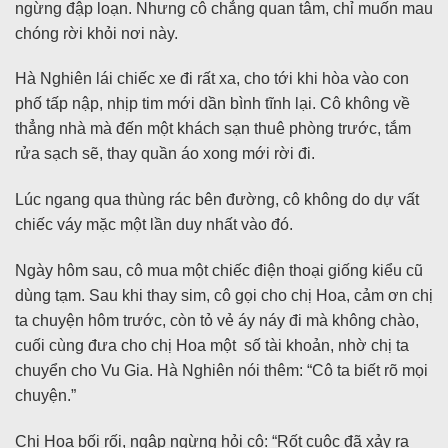
ngừng đập loạn. Nhưng cô chẳng quan tâm, chỉ muốn mau
chóng rời khỏi nơi này.
Hà Nghiên lái chiếc xe đi rất xa, cho tới khi hòa vào con
phố tấp nập, nhịp tim mới dần bình tĩnh lại. Cô không về
thẳng nhà mà đến một khách sạn thuê phòng trước, tắm
rửa sạch sẽ, thay quần áo xong mới rời đi.
Lúc ngang qua thùng rác bên đường, cô không do dự vất
chiếc váy mặc một lần duy nhất vào đó.
Ngày hôm sau, cô mua một chiếc điện thoại giống kiểu cũ
dùng tạm. Sau khi thay sim, cô gọi cho chị Hoa, cảm ơn chị
ta chuyện hôm trước, còn tỏ vẻ áy náy đi mà không chào,
cuối cùng đưa cho chị Hoa một số tài khoản, nhờ chị ta
chuyển cho Vu Gia. Hà Nghiên nói thêm: “Cô ta biết rõ mọi
chuyện.”
Chị Hoa bối rối, ngập ngừng hỏi cô: “Rốt cuộc đã xảy ra