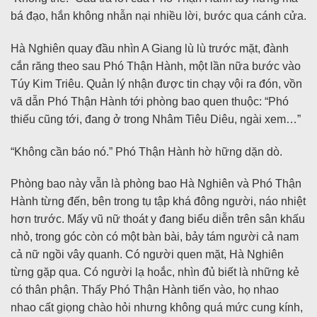
bá đạo, hắn không nhẫn nại nhiều lời, bước qua cánh cửa.
Hà Nghiên quay đầu nhìn A Giang lù lù trước mặt, đành
cắn răng theo sau Phó Thận Hành, một lần nữa bước vào
Túy Kim Triêu. Quản lý nhận được tin chạy vội ra đón, vồn
vã dẫn Phó Thận Hành tới phòng bao quen thuộc: “Phó
thiếu cũng tới, đang ở trong Nhâm Tiêu Diêu, ngài xem…”
“Không cần báo nó.” Phó Thận Hành hờ hững dặn dò.
Phòng bao này vẫn là phòng bao Hà Nghiên và Phó Thận
Hành từng đến, bên trong tụ tập khá đông người, náo nhiệt
hơn trước. Mấy vũ nữ thoát y đang biểu diễn trên sân khấu
nhỏ, trong góc còn có một bàn bài, bảy tám người cả nam
cả nữ ngồi vây quanh. Có người quen mặt, Hà Nghiên
từng gặp qua. Có người lạ hoắc, nhìn đủ biết là những kẻ
có thân phận. Thấy Phó Thận Hành tiến vào, họ nhao
nhao cất giọng chào hỏi nhưng không quá mức cung kính,