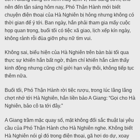
nên đến tận sáng hôm nay, Phó Thận Hành mới biết
chuyện điện thoại của Hà Nghiên bị hỏng nhưng không có
thời gian để ý tới. Ban ngày, hắn phải tham gia mấy cuộc
họp quan trọng, buổi tối có tiệc xã giao, lịch xếp kín ngày,
không rảnh rỗi đùa giỡn phụ nữ tìm vui.
Không sai, biểu hiện của Hà Nghiên trên bàn bài tối qua
thực sự khiến hắn bất ngờ, thậm chí khiến hắn cảm thấy
kinh động nhưng cũng chỉ giới hạn vậy thôi, không tiếp tục
thêm nữa.
Buổi tối, Phó Thận Hành rời tiệc rượu, trong lúc lâng lâng
chợt nhớ tới Hà Nghiên, hắn liền bảo A Giang: “Gọi cho Hà
Nghiên, bảo cô ta tới đây.”
A Giang trầm mặc quay số, mặt không đổi sắc thuật lại yêu
cầu của Phó Thận Hành cho Hà Nghiên nghe. Không biết
Hà Nghiên nói gì đó trong điện thoại, gã hơi do dự, xoay