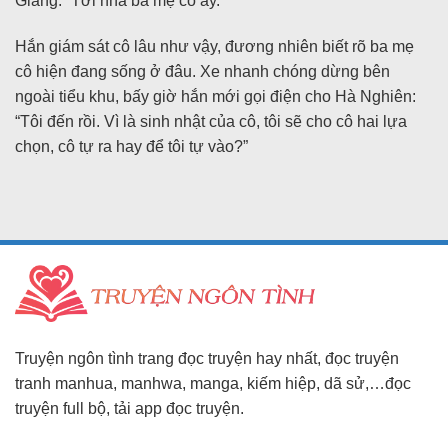
Giang: “Tới nhà ba mẹ cô ấy.”
Hắn giám sát cô lâu như vậy, đương nhiên biết rõ ba mẹ
cô hiện đang sống ở đâu. Xe nhanh chóng dừng bên
ngoài tiểu khu, bấy giờ hắn mới gọi điện cho Hà Nghiên:
“Tôi đến rồi. Vì là sinh nhật của cô, tôi sẽ cho cô hai lựa
chọn, cô tự ra hay để tôi tự vào?”
Truyện ngôn tình trang đọc truyện hay nhất, đọc truyện
tranh manhua, manhwa, manga, kiếm hiệp, dã sử,…đọc
truyện full bộ, tải app đọc truyện.