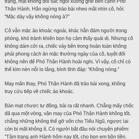
trạng, mặt không đổi sắc ngồi xuống ghế bên cạnh Phó
Thận Hành. Hắn ngừng tráo bài nheo mắt nhìn cô, hỏi:
“Mặc dày vậy không nóng à?”
Cô vẫn mặc áo khoác ngoài, khác hẳn đám người trong
phòng, khó tránh khiến bọn họ cảm thấy quái dị. Nhưng cô
không dám cởi ra, chiếc váy bên trong hoàn toàn không
phải phong cách ăn mặc thường ngày của cô, tuyệt đối
không nên để Phó Thận Hành hoài nghi. Vì vậy, cô chỉ có
thể kìm nén nỗi lo lắng, bình tĩnh đáp: “Không nóng.”
May mắn thay, Phó Thận Hành đã tráo bài xong, không
truy cứu tiếp về chiếc áo khoác.
Bàn mạt chược tự động, bài ra rất nhanh. Chẳng mấy chốc
đã qua một vòng, vận may của Phó Thận Hành không tốt,
chẳng những không thể gỡ vốn cho Tiểu Ngũ, ngược lại
còn bị mất không ít. Có người bắt đầu nói chuyện phiếm:
“Tâm trạng anh Hành hôm nay tốt, cho bọn em bộn tiền.