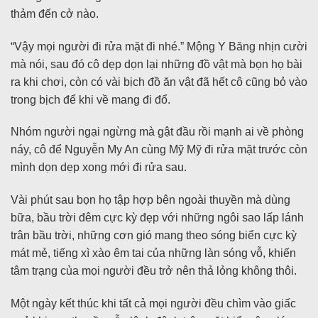
thảm đến cở nào.
“Vậy mọi người đi rửa mặt đi nhé.” Mộng Y Băng nhịn cười
mà nói, sau đó cô dẹp dọn lại những đồ vật mà bọn họ bài
ra khi chơi, còn có vài bịch đồ ăn vật đã hết cô cũng bỏ vào
trong bịch để khi về mang đi đổ.
Nhóm người ngại ngừng mà gật đầu rồi mạnh ai về phòng
náy, cô để Nguyễn My An cùng Mỹ Mỹ đi rửa mặt trước còn
mình dọn dẹp xong mới đi rửa sau.
Vài phút sau bọn họ tập hợp bên ngoài thuyền mà dùng
bữa, bầu trời đêm cực kỳ đẹp với những ngôi sao lấp lánh
trân bầu trời, những cơn gió mang theo sóng biển cực kỳ
mát mẻ, tiếng xì xào êm tai của những làn sóng vỗ, khiến
tâm trạng của mọi người đều trở nên thả lỏng không thôi.
Một ngày kết thúc khi tất cả mọi người đều chìm vào giấc