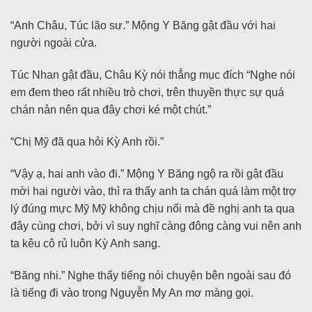
“Anh Châu, Túc lão sư.” Mộng Y Băng gật đầu với hai
người ngoài cửa.
Túc Nhan gật đầu, Châu Kỳ nói thẳng mục đích “Nghe nói
em đem theo rất nhiều trò chơi, trên thuyền thực sự quá
chán nản nên qua đây chơi ké một chút.”
“Chị Mỹ đã qua hỏi Kỳ Anh rồi.”
“Vậy ạ, hai anh vào đi.” Mộng Y Băng ngộ ra rồi gật đầu
mời hai người vào, thì ra thấy anh ta chán quá làm một trợ
lý đúng mực Mỹ Mỹ không chịu nổi mà đề nghị anh ta qua
đây cùng chơi, bởi vì suy nghĩ càng đông càng vui nên anh
ta kêu cô rủ luôn Kỳ Anh sang.
“Băng nhi.” Nghe thấy tiếng nói chuyện bên ngoài sau đó
là tiếng đi vào trong Nguyễn My An mơ màng gọi.