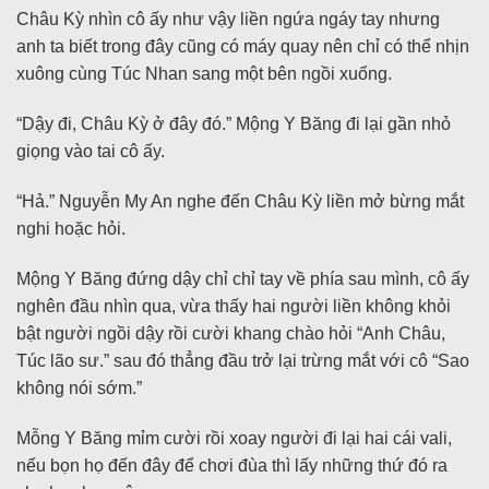
Châu Kỳ nhìn cô ấy như vậy liền ngứa ngáy tay nhưng
anh ta biết trong đây cũng có máy quay nên chỉ có thể nhịn
xuông cùng Túc Nhan sang một bên ngồi xuống.
“Dậy đi, Châu Kỳ ở đây đó.” Mộng Y Băng đi lại gần nhỏ
giọng vào tai cô ấy.
“Hả.” Nguyễn My An nghe đến Châu Kỳ liền mở bừng mắt
nghi hoặc hỏi.
Mộng Y Băng đứng dậy chỉ chỉ tay về phía sau mình, cô ấy
nghên đầu nhìn qua, vừa thấy hai người liền không khỏi
bật người ngồi dậy rồi cười khang chào hỏi “Anh Châu,
Túc lão sư.” sau đó thẳng đầu trở lại trừng mắt với cô “Sao
không nói sớm.”
Mỗng Y Băng mỉm cười rồi xoay người đi lại hai cái vali,
nếu bọn họ đến đây để chơi đùa thì lấy những thứ đó ra