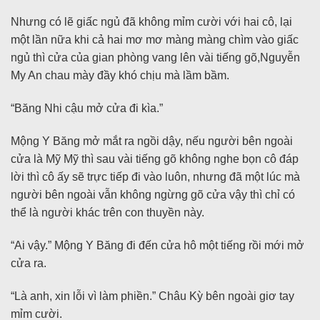
Nhưng có lẽ giấc ngủ đã không mỉm cười với hai cô, lại
một lần nữa khi cả hai mơ mơ màng màng chìm vào giấc
ngủ thì cửa của gian phòng vang lên vài tiếng gõ,Nguyễn
My An chau mày đầy khó chịu mà lầm bầm.
“Băng Nhi cậu mở cửa đi kìa.”
Mộng Y Băng mở mắt ra ngồi dậy, nếu người bên ngoài
cửa là Mỹ Mỹ thì sau vài tiếng gõ không nghe bọn cô đáp
lời thì cô ấy sẽ trực tiếp đi vào luôn, nhưng đã một lúc mà
người bên ngoài vẫn không ngừng gõ cửa vậy thì chỉ có
thể là người khác trên con thuyền này.
“Ai vậy.” Mộng Y Băng đi đến cửa hô một tiếng rồi mới mở
cửa ra.
“Là anh, xin lỗi vì làm phiền.” Châu Kỳ bên ngoài giơ tay
mỉm cười.