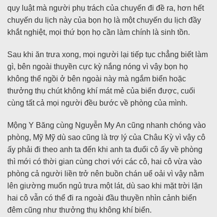
quy luật mà người phụ trách của chuyến đi đề ra, hơn hết
chuyến du lịch này của bọn họ là một chuyến du lịch đầy
khắt nghiệt, mọi thứ bọn họ cần làm chính là sinh tồn.
Sau khi ăn trưa xong, mọi người lại tiếp tục chẳng biết làm
gì, bên ngoài thuyền cực kỳ nắng nóng vì vậy bọn họ
không thể ngồi ở bên ngoài này mà ngắm biển hoặc
thưởng thụ chút không khí mát mẻ của biển được, cuối
cùng tất cả mọi người đều bước về phòng của mình.
Mộng Y Băng cùng Nguyễn My An cũng nhanh chóng vào
phòng, Mỹ Mỹ dù sao cũng là trợ lý của Châu Kỳ vì vậy cô
ấy phải đi theo anh ta đến khi anh ta đuổi cô ấy về phòng
thì mới có thời gian cùng chơi với các cô, hai cô vừa vào
phòng cả người liền trở nên buồn chán uể oải vì vậy nằm
lên giường muốn ngủ trưa một lát, dù sao khi mặt trời lặn
hai cô vẫn có thể đi ra ngoài đầu thuyền nhìn cảnh biển
đêm cũng như thưởng thụ không khí biển.