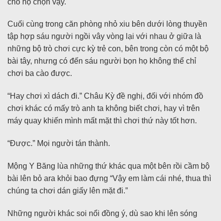
cho họ chọn vậy.
Cuối cùng trong căn phòng nhỏ xiu bên dưới lòng thuyền
tập hợp sáu người ngồi vây vòng lại với nhau ở giữa là
những bộ trò chơi cực kỳ trẻ con, bên trong còn có một bộ
bài tây, nhưng có đến sáu người bọn họ không thể chỉ
chơi ba cào được.
“Hay chơi xì dách đi.” Châu Kỳ đề nghị, đối với nhóm đồ
chơi khác có mấy trò anh ta không biết chơi, hay vì trên
máy quay khiến mình mất mặt thì chơi thứ này tốt hơn.
“Được.” Mọi người tán thành.
Mộng Y Băng lùa những thứ khác qua một bên rồi cầm bộ
bài lên bỏ ara khỏi bao đựng “Vậy em làm cái nhé, thua thì
chúng ta chơi dán giấy lên mặt đi.”
Những người khác soi nổi đồng ý, dù sao khi lên sóng