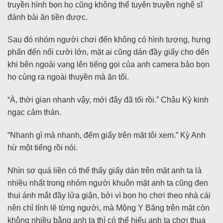
truyền hình bọn họ cũng không thể tuyên truyền nghệ sĩ
đánh bài ăn tiền được.
Sau đó nhóm người chơi đến không có hình tượng, hưng
phấn đến nổi cười lớn, mặt ai cũng dán đầy giấy cho dến
khi bên ngoài vang lên tiếng gọi của anh camera bảo bọn
họ cùng ra ngoài thuyền mà ăn tối.
“À, thời gian nhanh vậy, mới đây đã tối rồi.” Châu Kỳ kinh
ngạc cảm thán.
“Nhanh gì mà nhanh, đếm giấy trên mặt tôi xem.” Kỳ Anh
hừ một tiếng rồi nói.
Nhìn sơ quá liền có thể thấy giấy dán trên mặt anh ta là
nhiều nhất trong nhóm người khuôn mặt anh ta cũng đen
thui ánh mắt đầy lửa giận, bởi vì bọn họ chơi theo nhà cái
nên chỉ tính lẽ từng người, mà Mộng Y Băng trên mặt còn
không nhiều bằng anh ta thì có thể hiểu anh ta chơi thua