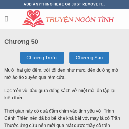
ADD ANYTHING HERE OR JUST REMOVE IT...
Chương 50
Chương Trước
Chương Sau
Mười hai giờ đêm, trời tối đen như mực, đèn đường mờ
mờ ảo ảo xuyên qua rèm cửa.
Lạc Yên vùi đầu giữa đống sách vở miệt mài ôn tập lại
kiến thức.
Thời gian này cô quá đắm chìm vào tình yêu với Trình
Cảnh Thiên nên đã bỏ bê kha khá bài vở, may là có Trần
Thước ứng cứu nên mới qua mắt được thầy cô trên