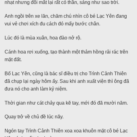
nhạt nhưng đôi mắt lại rất có thần, sáng như sao trời.
Anh ngồi trên xe lăn, chăm chú nhìn cô bé Lạc Yên đang
vui vẻ chơi xích đu cách đó mấy bước chân.
Lúc đó là mùa xuân, hoa đào nở rộ.
Cánh hoa rơi xuống, tạo thành một thảm hồng rải rác trên
mặt đất.
Bố Lạc Yên, cũng là bác sĩ điều trị cho Trình Cảnh Thiên
đã chụp lại ngày hôm ấy. Sau khi anh xuất viện thì ông đã
đưa nó cho anh làm kỷ niệm.
Thời gian như cát chảy qua kẽ tay, mới đó đã mười năm.
Quay trở về chủ đề lúc nãy.
Ngón tay Trình Cảnh Thiên xoa xoa khuôn mặt cô bé Lạc