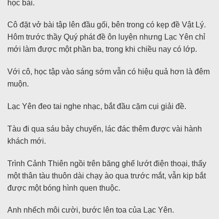
học bài.
Cô đặt vở bài tập lên đầu gối, bên trong có kẹp đề Vật Lý.
Hôm trước thầy Quý phát đề ôn luyện nhưng Lạc Yên chỉ
mới làm được một phần ba, trong khi chiều nay có lớp.
Với cô, học tập vào sáng sớm vẫn có hiệu quả hơn là đêm
muộn.
Lạc Yên đeo tai nghe nhạc, bắt đầu cặm cụi giải đề.
Tàu đi qua sáu bảy chuyến, lác đác thêm được vài hành
khách mới.
Trình Cảnh Thiên ngồi trên băng ghế lướt điện thoại, thấy
một thân tàu thuôn dài chạy ào qua trước mắt, vẫn kịp bắt
được một bóng hình quen thuộc.
Anh nhếch môi cười, bước lên toa của Lạc Yên.