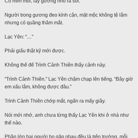
Cô mím môi, lấy gương nhỏ ra soi.
Người trong gương đeo kính cận, mặt mộc không tệ lắm
nhưng có quầng thâm mắt.
Lạc Yên: “…”
Phải giấu thật kỹ mới được.
Không thể để Trình Cảnh Thiên thấy cảnh này.
“Trình Cảnh Thiên.” Lạc Yên chậm chạp lên tiếng. “Bây giờ
em xấu lắm, không được đâu.”
Trình Cảnh Thiên chớp mắt, ngẩn ra mấy giây.
Nói mới nhớ, anh chưa từng thấy Lạc Yên khi ở nhà như
thế nào.
Phần lớn hai người họ gặp nhau đều là trên trường, mỗi