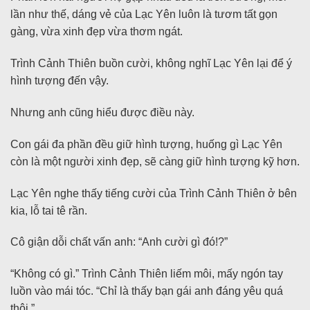
lần như thế, dáng vẻ của Lạc Yên luôn là tươm tất gọn
gàng, vừa xinh đẹp vừa thơm ngát.
Trình Cảnh Thiên buồn cười, không nghĩ Lạc Yên lại để ý
hình tượng đến vậy.
Nhưng anh cũng hiểu được điều này.
Con gái đa phần đều giữ hình tượng, huống gì Lạc Yên
còn là một người xinh đẹp, sẽ càng giữ hình tượng kỹ hơn.
Lạc Yên nghe thấy tiếng cười của Trình Cảnh Thiên ở bên
kia, lỗ tai tê rần.
Cô giận dỗi chất vấn anh: “Anh cười gì đó!?”
“Không có gì.” Trình Cảnh Thiên liếm môi, mấy ngón tay
luồn vào mái tóc. “Chỉ là thấy bạn gái anh đáng yêu quá
thôi.”