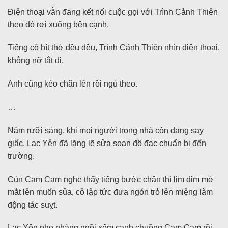
Điện thoại vẫn đang kết nối cuộc gọi với Trình Cảnh Thiên
theo đó rơi xuống bên cạnh.
Tiếng cô hít thở đều đều, Trình Cảnh Thiên nhìn điện thoại,
không nỡ tắt đi.
Anh cũng kéo chăn lên rồi ngủ theo.
…
Năm rưỡi sáng, khi mọi người trong nhà còn đang say
giấc, Lạc Yên đã lặng lẽ sửa soạn đồ đạc chuẩn bị đến
trường.
Cún Cam Cam nghe thấy tiếng bước chân thì lim dim mở
mắt lên muốn sủa, cô lập tức đưa ngón trỏ lên miệng làm
động tác suỵt.
Lạc Yên nhẹ nhàng ngồi xổm cạnh chuồng Cam Cam rồi