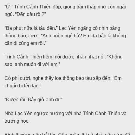
“Ừ.” Trình Cảnh Thiên đáp, giọng trầm thấp như còn ngái
ngủ. “Đến đâu rồi?”
“Ba phút nữa là tàu đến.” Lạc Yên ngẩng cổ nhìn bảng
thông báo, cười. “Anh buồn ngủ hả? Em đã bảo là không
cần đi cùng em rồi.”
Trình Cảnh Thiên liếm môi dưới, nhàn nhạt nói: “Không
sao, anh muốn đi với em.”
Cô phì cười, nghe thấy loa thông báo tàu sắp đến: “Em
chuẩn bị lên tàu.”
“Được rồi. Bây giờ anh đi.”
Nhà Lạc Yên ngược hướng với nhà Trình Cảnh Thiên và
trường học.
Bình thường nếu bắt tàu điện ngầm thì cô phải dậy sớm để