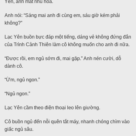
Yên, ánh mắt nhu hoà.
Anh nói: “Sáng mai anh đi cùng em, sáu giờ kém phải
không?”
Lạc Yên buồn bực đáp một tiếng, dáng vẻ không đứng đắn
của Trình Cảnh Thiên làm cô không muốn cho anh đi nữa.
“Được rồi, em ngủ sớm đi, mai gặp.” Anh nén cười, dỗ
dành cô.
“Ừm, ngủ ngon.”
“Ngủ ngon.”
Lạc Yên cầm theo điện thoại leo lên giường.
Cô buồn ngủ đến nỗi quên tắt máy, nhanh chóng chìm vào
giấc ngủ sâu.