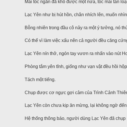
Mái tóc ngắn đã khô được một nửa, tóc mái tán loạ
Lạc Yên như bị hút hồn, chân nhích lên, muốn nhì
Bỗng nhiên trong đầu cô nảy ra một ý tưởng, nó th
Có thể vì làm việc xấu nên cả người đều căng cứn
Lạc Yên nín thở, ngón tay vươn ra nhấn vào nút H
Phòng tắm yên tĩnh, giống như vạn vật đều hồi hộp
Tách một tiếng.
Chụp được cơ ngực gợi cảm của Trình Cảnh Thiên
Lạc Yên còn chưa kịp ăn mừng, lại không ngờ đến
Hệ thống thông báo, người dùng Lạc Yên đã chụp l