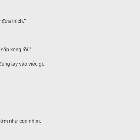
 đứa thích.”
sắp xong rồi.”
ụng tay vào việc gì.
chởm như con nhím.