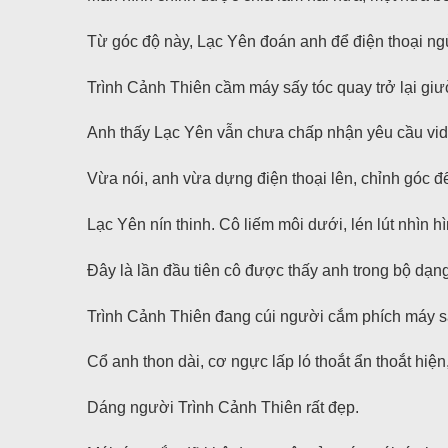
Từ góc độ này, Lạc Yên đoán anh để điện thoại ng
Trình Cảnh Thiên cầm máy sấy tóc quay trở lại gi
Anh thấy Lạc Yên vẫn chưa chấp nhận yêu cầu video
Vừa nói, anh vừa dựng điện thoại lên, chỉnh góc đ
Lạc Yên nín thinh. Cô liếm môi dưới, lén lút nhìn 
Đây là lần đầu tiên cô được thấy anh trong bộ dạn
Trình Cảnh Thiên đang cúi người cắm phích máy sấy 
Cổ anh thon dài, cơ ngực lấp ló thoắt ẩn thoắt hiệ
Dáng người Trình Cảnh Thiên rất đẹp.