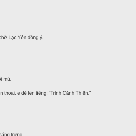
 chờ Lạc Yên đồng ý.
ối mù.
 thoại, e dè lên tiếng: “Trình Cảnh Thiên.”
sáng trưng.