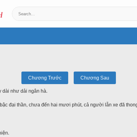
Chương Trước
Chương Sau
y dài như dải ngân hà.
ậc đại thần, chưa đến hai mươi phút, cả người lẫn xe đã tho
hiện.