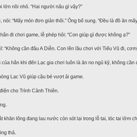
ồi lớn nồi nhỏ. “Hai người nấu gì vậy?”
, nói: “Mấy món đơn giản thôi.” Ông bổ sung. “Đều là đồ ăn mấy
hắn đi chơi game, lễ phép hỏi: “Con giúp gì được không ạ?”
 “Không cần đâu A Diễn. Con lên lầu chơi với Tiểu Vũ đi, cơm 
ủa hắn khi đến Lạc gia chơi luôn là ăn no ngủ kỹ, không cần đ
òng Lạc Vũ giúp cậu bé vượt ải game.
 điện cho Trình Cảnh Thiên.
ng.
khăn lông đang lau nước còn sót lại trong lỗ tai, tóc tai lởm 
ông thả.