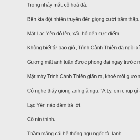
Trong nháy mắt, cô hoá đá.
Bên kia đột nhiên truyền đến giọng cười trầm thấp.
Mặt Lạc Yên đỏ lên, xấu hổ đến cực điểm.
Không biết từ bao giờ, Trình Cảnh Thiên đã ngồi xí
Gương mặt anh tuấn được phóng đại ngay trước m
Mặt mày Trình Cảnh Thiên giãn ra, khoé môi giương 
Cô nghe thấy giọng anh giả ngu: “A Ly, em chụp gì
Lạc Yên nào dám trả lời.
Cô nín thinh.
Thầm mắng cái hệ thống ngu ngốc tài lanh.