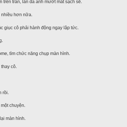
n trên trán, làn da anh mướt mát sạch sẽ.
n nhiều hơn nữa.
úc giục cô phải hành động ngay lập tức.
g.
ome, tìm chức năng chụp màn hình.
 thay cô.
 rồi.
 một chuyện.
ại màn hình.