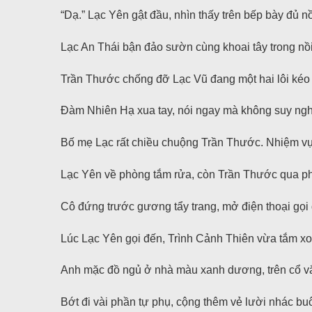
“Dạ.” Lạc Yên gật đầu, nhìn thấy trên bếp bày đủ n
Lạc An Thái bận đảo sườn cùng khoai tây trong nồi
Trần Thước chống đỡ Lạc Vũ đang một hai lôi kéo 
Đàm Nhiên Hạ xua tay, nói ngay mà không suy nghĩ:
Bố mẹ Lạc rất chiều chuộng Trần Thước. Nhiệm vụ c
Lạc Yên về phòng tắm rửa, còn Trần Thước qua ph
Cô đứng trước gương tẩy trang, mở điện thoại gọi
Lúc Lạc Yên gọi đến, Trình Cảnh Thiên vừa tắm xo
Anh mặc đồ ngủ ở nhà màu xanh dương, trên cổ vắt 
Bớt đi vài phần tự phụ, cộng thêm vẻ lười nhác bu