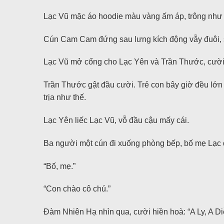
Lạc Vũ mặc áo hoodie màu vàng ấm áp, trông như tr
Cún Cam Cam đứng sau lưng kích động vẫy đuôi, 
Lạc Vũ mở cổng cho Lạc Yên và Trần Thước, cười lắ
Trần Thước gật đầu cười. Trẻ con bây giờ đều lớn 
trịa như thế.
Lạc Yên liếc Lạc Vũ, vỗ đầu cậu mấy cái.
Ba người một cún đi xuống phòng bếp, bố mẹ Lạc đ
“Bố, mẹ.”
“Con chào cô chú.”
Đàm Nhiên Hạ nhìn qua, cười hiền hoà: “A Ly, A Diễ