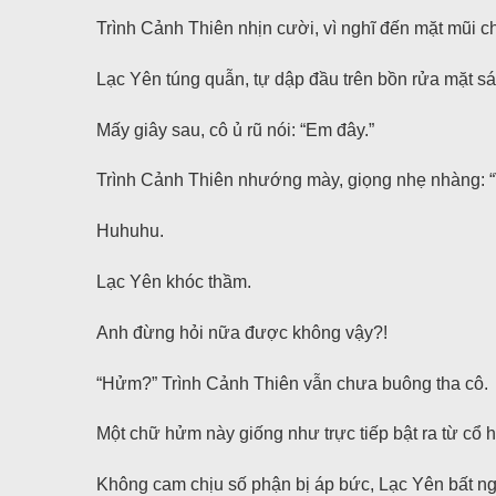
Trình Cảnh Thiên nhịn cười, vì nghĩ đến mặt mũi ch
Lạc Yên túng quẫn, tự dập đầu trên bồn rửa mặt sá
Mấy giây sau, cô ủ rũ nói: “Em đây.”
Trình Cảnh Thiên nhướng mày, giọng nhẹ nhàng: “V
Huhuhu.
Lạc Yên khóc thầm.
Anh đừng hỏi nữa được không vậy?!
“Hửm?” Trình Cảnh Thiên vẫn chưa buông tha cô.
Một chữ hửm này giống như trực tiếp bật ra từ cổ 
Không cam chịu số phận bị áp bức, Lạc Yên bất ngờ