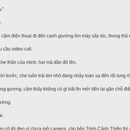
.”
.
 cầm điện thoại đi đến cạnh giường tìm máy sấy tóc, thong thả
 cầu video call.
he thân của mình, hai má dần đỏ lên.
i trước, che luôn trái tim nhỏ đang nhảy loạn xạ đến rối tung r
ng gương, cảm thấy không có gì bất ổn mới tiến lại gần chỗ điện
hường.
i.
n cô tối đen vì chưa mở camera, còn bên Trình Cảnh Thiên thì 