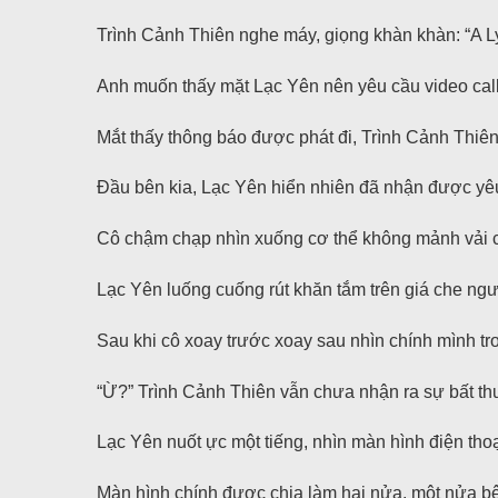
Trình Cảnh Thiên nghe máy, giọng khàn khàn: “A Ly
Anh muốn thấy mặt Lạc Yên nên yêu cầu video call
Mắt thấy thông báo được phát đi, Trình Cảnh Thiên
Đầu bên kia, Lạc Yên hiển nhiên đã nhận được yêu
Cô chậm chạp nhìn xuống cơ thể không mảnh vải c
Lạc Yên luống cuống rút khăn tắm trên giá che ngườ
Sau khi cô xoay trước xoay sau nhìn chính mình tro
“Ừ?” Trình Cảnh Thiên vẫn chưa nhận ra sự bất t
Lạc Yên nuốt ực một tiếng, nhìn màn hình điện thoạ
Màn hình chính được chia làm hai nửa, một nửa bê