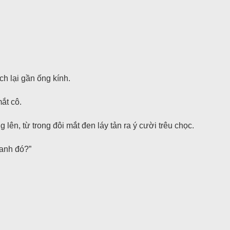
ch lại gần ống kính.
ắt cô.
lên, từ trong đôi mắt đen láy tản ra ý cười trêu chọc.
 anh đó?”