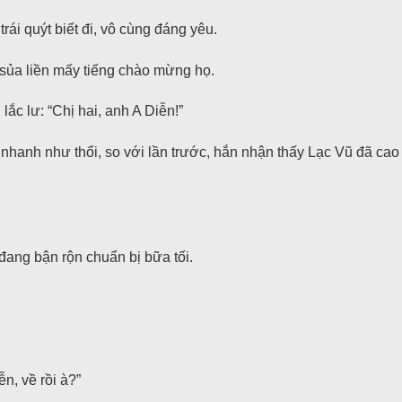
ái quýt biết đi, vô cùng đáng yêu.
sủa liền mấy tiếng chào mừng họ.
c lư: “Chị hai, anh A Diễn!”
nhanh như thổi, so với lần trước, hắn nhận thấy Lạc Vũ đã cao
ang bận rộn chuẩn bị bữa tối.
n, về rồi à?”