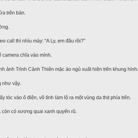
ửa trên bàn.
ường.
 call thì nhíu mày: “A Ly, em đâu rồi?”
ể camera chĩa vào mình.
hình ảnh Trình Cảnh Thiên mặc áo ngủ xuất hiện trên khung hình
g như vậy.
tóc vào ổ điện, vô tình làm lộ ra một vùng da thịt phía trên.
n, còn có xương quai xanh quyến rũ.