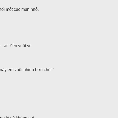
 nổi một cục mụn nhỏ.
 Lạc Yên vuốt ve.
này em vuốt nhiều hơn chút.”
g tỏ vẻ không vui.