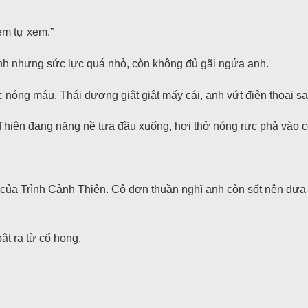
em tự xem.”
nh nhưng sức lực quá nhỏ, còn không đủ gãi ngứa anh.
 nóng máu. Thái dương giật giật mấy cái, anh vứt điện thoại s
 Thiên đang nặng nề tựa đầu xuống, hơi thở nóng rực phả vào c
a Trình Cảnh Thiên. Cô đơn thuần nghĩ anh còn sốt nên đưa tay
ật ra từ cổ họng.