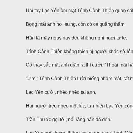
Hai tay Lạc Yên ôm mặt Trình Cảnh Thiên quan sát:
Bọng mắt anh hơi sưng, còn có cả quầng thâm.
Hẳn là mấy ngày nay đều không nghỉ ngơi tử tế.
Trình Cảnh Thiên không thích bị người khác sờ lê
Cô thấy sắc mặt anh giãn ra thì cười: “Thoải mái h
“Ừm.” Trình Cảnh Thiên lười biếng nhắm mắt, rất 
Lạc Yên cười, nhéo nhéo tai anh.
Hai người trêu ghẹo một lúc, tự nhiên Lạc Yên cũn
Trần Thước gọi tới, nói rằng hắn đã đến.
Lạc Yên ngồi trước thềm cửa mang giày, Trình Cản