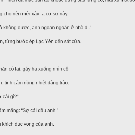
g cho nên mới xảy ra cơ sự này.
à không được, anh ngoan ngoãn ở nhà đi.”
ên, từng bước ép Lạc Yên đến sát cửa.
ặn cô lại, gáy hạ xuống nhìn cô.
, tình cảm nồng nhiệt dâng trào.
 cái gì?”
ẩm mắng: “Sợ cái đầu anh.”
u khích dục vọng của anh.