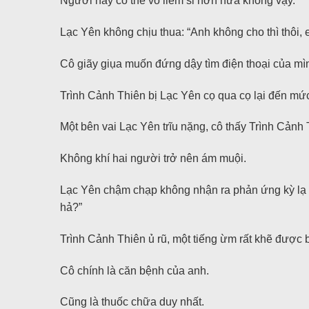
Người này có thể vô liêm sỉ hơn nữa không vậy.
Lạc Yên không chịu thua: “Anh không cho thì thôi, 
Cô giãy giụa muốn đứng dậy tìm điện thoại của mì
Trình Cảnh Thiên bị Lạc Yên cọ qua cọ lại đến mức
Một bên vai Lạc Yên trĩu nặng, cô thấy Trình Cảnh
Không khí hai người trở nên ám muội.
Lạc Yên chậm chạp không nhận ra phản ứng kỳ lạ củ
hả?”
Trình Cảnh Thiên ủ rũ, một tiếng ừm rất khẽ được b
Cô chính là căn bệnh của anh.
Cũng là thuốc chữa duy nhất.