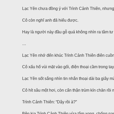
Lạc Yên chưa đồng ý với Trình Cảnh Thiên, nhưn
Cô còn nghĩ anh đã hiểu được.
Hay là người này đầu gỗ quá không nhìn ra tâm tư
…
Lạc Yên nhớ đến khúc Trình Cảnh Thiên điên cuồng 
Cô xấu hổ vùi mặt vào gối, điện thoại cầm trong tay
Lạc Yên sốt sắng nhìn tin nhắn thoại dài ba giây 
Cô hít sâu một hơi, còn cẩn thận trùm kín chăn rồi
Trình Cảnh Thiên: “Dậy rồi à?”
Bên kia Trình Cảnh Thiên vừa tắm xong, chống nạn