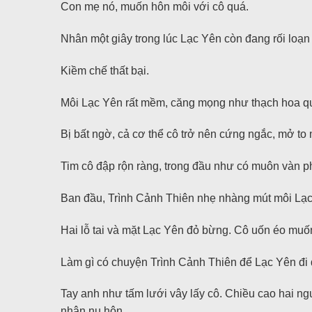
Con mẹ nó, muốn hôn môi với cô quá.
Nhân một giây trong lúc Lạc Yên còn đang rối loạn 
Kiềm chế thất bại.
Môi Lạc Yên rất mềm, căng mọng như thạch hoa q
Bị bất ngờ, cả cơ thể cô trở nên cứng ngắc, mở to
Tim cô đập rộn ràng, trong đầu như có muôn vàn p
Ban đầu, Trình Cảnh Thiên nhẹ nhàng mút môi Lạc 
Hai lỗ tai và mặt Lạc Yên đỏ bừng. Cô uốn éo muốn
Làm gì có chuyện Trình Cảnh Thiên để Lạc Yên đi 
Tay anh như tấm lưới vây lấy cô. Chiều cao hai ng
nhận nụ hôn.