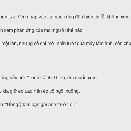
nên Lạc Yên nhấp vào cái nào cũng đều hiển thị lỗi không xem
ốn xem phản ứng của mọi người thế nào.
ột lần, nhưng cô chỉ mới nhìn lướt qua mấy tấm ảnh, còn chưa 
nóng nảy nói: “Trình Cảnh Thiên, em muốn xem!”
ay kia giữ eo Lạc Yên ép cô ngồi xuống.
: “Đồng ý làm bạn gái anh trước đi.”