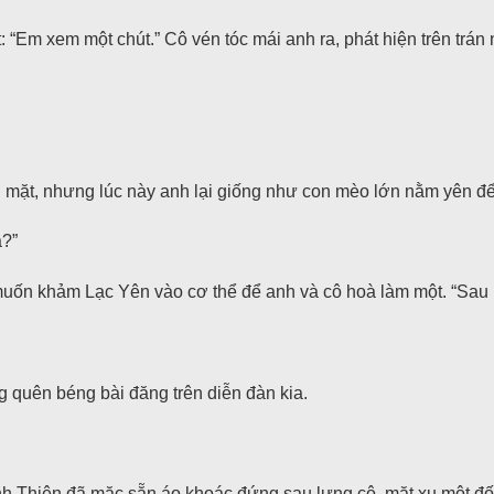
 “Em xem một chút.” Cô vén tóc mái anh ra, phát hiện trên trán
n mặt, nhưng lúc này anh lại giống như con mèo lớn nằm yên để
ả?”
muốn khảm Lạc Yên vào cơ thể để anh và cô hoà làm một. “Sau 
g quên béng bài đăng trên diễn đàn kia.
h Thiên đã mặc sẵn áo khoác đứng sau lưng cô, mặt xụ một đốn