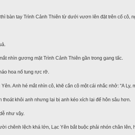
thì bàn tay Trình Cảnh Thiên từ dưới vươn lên đặt trên cổ cô, 
uả.
 mắt nhìn gương mặt Trình Cảnh Thiên gần trong gang tấc.
háo hoa nổ tung rực rỡ.
Yên. Anh hé mắt nhìn cô, khẽ cắn cô một cái nhắc nhở: “A Ly, 
 thoát khỏi anh nhưng lại bị anh kéo xích lại để hôn sâu hơn.
dễ như vậy.
ười chênh lệch khá lớn, Lạc Yên bắt buộc phải nhón chân lên, h