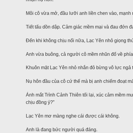
Môi cô vừa mở, đầu lưỡi anh liền chen vào, mạnh 
Tiết tấu dồn dập. Cảm giác mềm mại và đau đớn đa
Đến khi không chịu nổi nữa, Lạc Yên nhỏ giọng thú
Anh vừa buông, cả người cô mềm nhũn đổ về phía t
Khuôn mặt Lạc Yên nhỏ nhắn đỏ bừng vô lực ngả trên
Nụ hôn đầu của cô cứ thế mà bị anh chiếm đoạt mất
Ánh mắt Trình Cảnh Thiên tối lại, xúc cảm mềm mượt
chịu đồng ý?”
Lạc Yên mơ màng nghe cái được cái không.
Anh là đang bức người quá đáng.