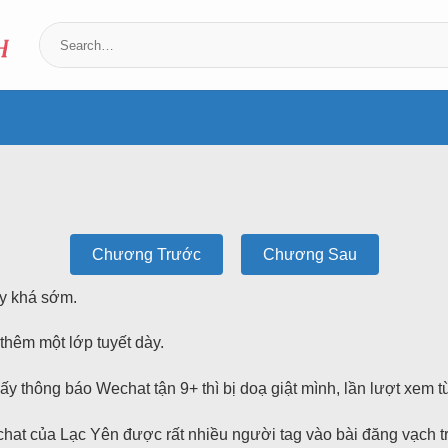
Chương Trước
Chương Sau
y khá sớm.
hêm một lớp tuyết dày.
thấy thông báo Wechat tận 9+ thì bị doạ giật mình, lần lượt xem t
hat của Lạc Yên được rất nhiều người tag vào bài đăng vạch t