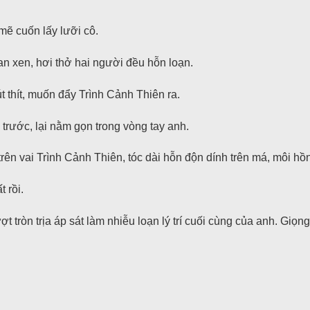
mẽ cuốn lấy lưỡi cô.
n xen, hơi thở hai người đều hỗn loạn.
t thít, muốn đẩy Trình Cảnh Thiên ra.
rước, lại nằm gọn trong vòng tay anh.
 vai Trình Cảnh Thiên, tóc dài hỗn độn dính trên má, môi hồng ư
 rồi.
 tròn trịa áp sát làm nhiễu loạn lý trí cuối cùng của anh. Giọ