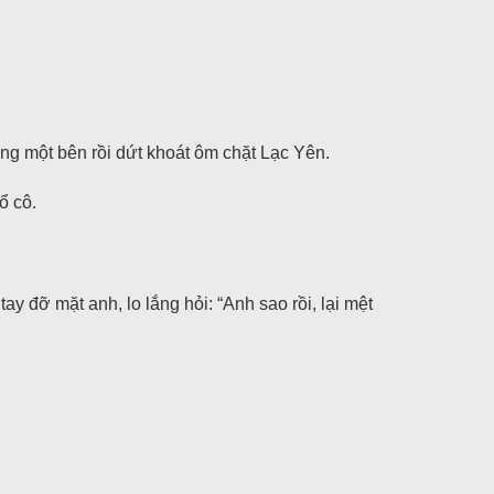
ang một bên rồi dứt khoát ôm chặt Lạc Yên.
ổ cô.
 đỡ mặt anh, lo lắng hỏi: “Anh sao rồi, lại mệt