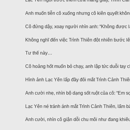
Anh muốn tiễn cô xuống nhưng cô kiên quyết khôn
Cô đứng dậy, xoay người nhìn anh: “Không được l
Không nghĩ đến việc Trình Thiên đột nhiên bước l
Tư thế này…
Cô hoảng hốt muốn bỏ chạy, anh lập tức duỗi tay ch
Hình ảnh Lạc Yên lấp đầy đôi mắt Trình Cảnh Thiên
Anh cười nhẹ, nhìn bộ dạng sốt ruột của cô: “Em sợ
Lạc Yên né tránh ánh mắt Trình Cảnh Thiên, lẩm b
Anh cười, nhìn cô giận dỗi chu môi như đang khiê