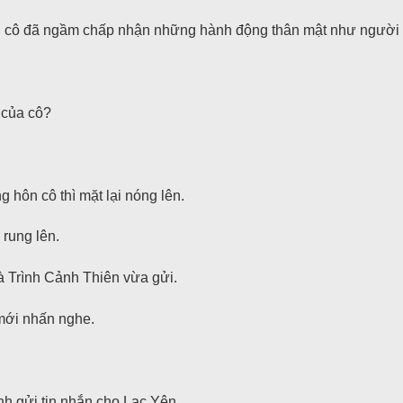
g cô đã ngầm chấp nhận những hành động thân mật như người y
 của cô?
hôn cô thì mặt lại nóng lên.
 rung lên.
mà Trình Cảnh Thiên vừa gửi.
 mới nhấn nghe.
h gửi tin nhắn cho Lạc Yên.