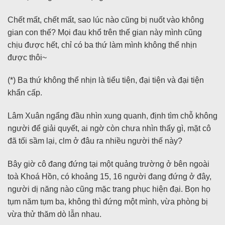
Chết mất, chết mất, sao lúc nào cũng bị nuốt vào không
gian con thế? Mọi đau khổ trên thế gian này mình cũng
chịu được hết, chỉ có ba thứ làm mình không thể nhịn
được thôi~
(*) Ba thứ không thể nhịn là tiểu tiện, đại tiện và đại tiện
khẩn cấp.
Lâm Xuân ngẩng đầu nhìn xung quanh, định tìm chỗ không
người để giải quyết, ai ngờ còn chưa nhìn thấy gì, mặt cô
đã tối sầm lại, clm ở đâu ra nhiều người thế này?
Bây giờ cô đang đứng tại một quảng trường ở bên ngoài
toà Khoá Hồn, có khoảng 15, 16 người đang đứng ở đây,
người dị năng nào cũng mặc trang phục hiện đại. Bọn họ
tụm năm tụm ba, không thì đứng một mình, vừa phòng bị
vừa thử thăm dò lẫn nhau.