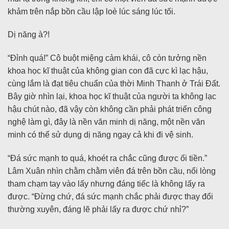
khảm trên nắp bồn cầu lập loè lúc sáng lúc tối.
Dị năng à?!
“Đỉnh quá!” Cô buột miệng cảm khái, cô còn tưởng nền
khoa học kĩ thuật của không gian con đã cực kì lạc hậu,
cùng lắm là đạt tiêu chuẩn của thời Minh Thanh ở Trái Đất.
Bây giờ nhìn lại, khoa học kĩ thuật của người ta không lạc
hậu chút nào, đã vậy còn không cần phải phát triển công
nghệ làm gì, đây là nền văn minh dị năng, một nền văn
minh có thể sử dụng dị năng ngay cả khi đi vệ sinh.
“Đá sức mạnh to quá, khoét ra chắc cũng được ối tiền.”
Lâm Xuân nhìn chằm chằm viên đá trên bồn cầu, nổi lòng
tham chạm tay vào lấy nhưng đáng tiếc là không lấy ra
được. “Đừng chứ, đá sức mạnh chắc phải được thay đổi
thường xuyên, đáng lẽ phải lấy ra được chứ nhỉ?”