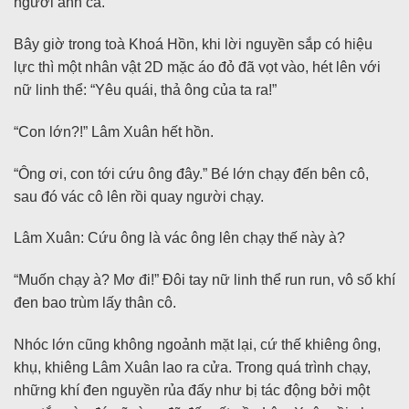
người anh cả.
Bây giờ trong toà Khoá Hồn, khi lời nguyền sắp có hiệu
lực thì một nhân vật 2D mặc áo đỏ đã vọt vào, hét lên với
nữ linh thể: “Yêu quái, thả ông của ta ra!”
“Con lớn?!” Lâm Xuân hết hồn.
“Ông ơi, con tới cứu ông đây.” Bé lớn chạy đến bên cô,
sau đó vác cô lên rồi quay người chạy.
Lâm Xuân: Cứu ông là vác ông lên chạy thế này à?
“Muốn chạy à? Mơ đi!” Đôi tay nữ linh thể run run, vô số khí
đen bao trùm lấy thân cô.
Nhóc lớn cũng không ngoảnh mặt lại, cứ thế khiêng ông,
khụ, khiêng Lâm Xuân lao ra cửa. Trong quá trình chạy,
những khí đen nguyền rủa đấy như bị tác động bởi một