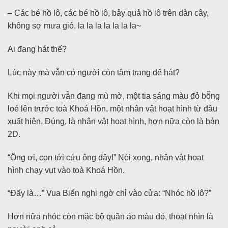
– Các bé hồ lô, các bé hồ lô, bảy quả hồ lô trên dàn cây,
không sợ mưa gió, la la la la la la la~
Ai đang hát thế?
Lúc này mà vẫn có người còn tâm trạng để hát?
Khi mọi người vẫn đang mù mờ, một tia sáng màu đỏ bỗng
loé lên trước toà Khoá Hồn, một nhân vật hoạt hình từ đâu
xuất hiện. Đúng, là nhân vật hoạt hình, hơn nữa còn là bản
2D.
“Ông ơi, con tới cứu ông đây!” Nói xong, nhân vật hoạt
hình chạy vụt vào toà Khoá Hồn.
“Đấy là…” Vua Biển nghi ngờ chỉ vào cửa: “Nhóc hồ lô?”
Hơn nữa nhóc còn mặc bộ quần áo màu đỏ, thoạt nhìn là