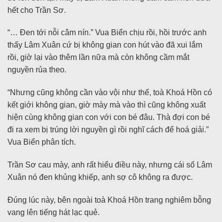
hết cho Trần Sơ.
“… Đen tới nỗi câm nín.” Vua Biển chịu rồi, hồi trước anh
thấy Lâm Xuân cứ bị không gian con hút vào đã xui lắm
rồi, giờ lại vào thêm lần nữa mà còn không cầm mắt
nguyền rủa theo.
“Nhưng cũng không cần vào vội như thế, toà Khoá Hồn có
kết giới không gian, giờ mày mà vào thì cũng không xuất
hiện cùng không gian con với con bé đâu. Thà đợi con bé
đi ra xem bị trúng lời nguyền gì rồi nghĩ cách để hoá giải.”
Vua Biển phân tích.
Trần Sơ cau mày, anh rất hiểu điều này, nhưng cái số Lâm
Xuân nó đen khủng khiếp, anh sợ cô không ra được.
Đúng lúc này, bên ngoài toà Khoá Hồn trang nghiêm bỗng
vang lên tiếng hát lạc quẻ.