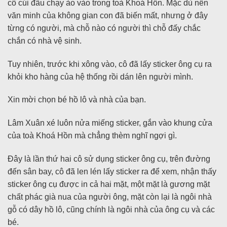
cô cúi đầu chạy ào vào trong toà Khoá Hồn. Mặc dù nền
văn minh của không gian con đã biến mất, nhưng ở đây
từng có người, mà chỗ nào có người thì chỗ đấy chắc
chắn có nhà vệ sinh.
Tuy nhiên, trước khi xông vào, cô đã lấy sticker ông cụ ra
khỏi kho hàng của hệ thống rồi dán lên người mình.
Xin mời chọn bé hồ lô và nhà của bạn.
Lâm Xuân xé luôn nửa miếng sticker, gắn vào khung cửa
của toà Khoá Hồn mà chẳng thèm nghĩ ngợi gì.
Đây là lần thứ hai cô sử dụng sticker ông cụ, trên đường
đến sân bay, cô đã len lén lấy sticker ra để xem, nhận thấy
sticker ông cụ được in cả hai mặt, một mặt là gương mặt
chất phác già nua của người ông, mặt còn lại là ngôi nhà
gỗ có dây hồ lô, cũng chính là ngôi nhà của ông cụ và các
bé.