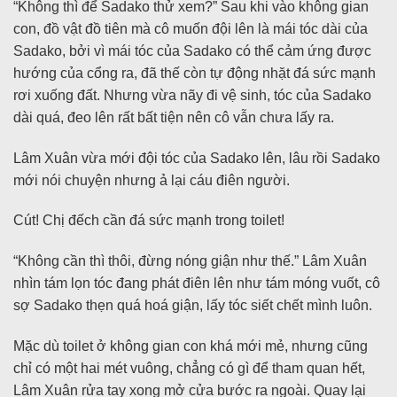
“Không thì để Sadako thử xem?” Sau khi vào không gian
con, đồ vật đồ tiên mà cô muốn đội lên là mái tóc dài của
Sadako, bởi vì mái tóc của Sadako có thể cảm ứng được
hướng của cổng ra, đã thế còn tự động nhặt đá sức mạnh
rơi xuống đất. Nhưng vừa nãy đi vệ sinh, tóc của Sadako
dài quá, đeo lên rất bất tiện nên cô vẫn chưa lấy ra.
Lâm Xuân vừa mới đội tóc của Sadako lên, lâu rồi Sadako
mới nói chuyện nhưng ả lại cáu điên người.
Cút! Chị đếch cần đá sức mạnh trong toilet!
“Không cần thì thôi, đừng nóng giận như thế.” Lâm Xuân
nhìn tám lọn tóc đang phát điên lên như tám móng vuốt, cô
sợ Sadako thẹn quá hoá giận, lấy tóc siết chết mình luôn.
Mặc dù toilet ở không gian con khá mới mẻ, nhưng cũng
chỉ có một hai mét vuông, chẳng có gì để tham quan hết,
Lâm Xuân rửa tay xong mở cửa bước ra ngoài. Quay lại