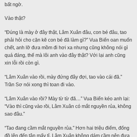
bất ngờ.
Vào thật?
“Đúng là mày ở đây thật, Lâm Xuân đâu, con bé đâu, tao
phải hỏi cho cặn kẽ con bé đã làm gì?” Vua Biển oan muốn
chết, anh lỡ đưa mồm đi hơi xa nhưng cũng không nói gì
quá đáng, thế mà lôi anh vào đây thật? Với lại anh cũng
xin lỗi rồi còn gì.
“Lâm Xuân vào rồi, mày đứng đây đợi, tao vào cái đã.”
Trần Sơ nói xong thì toan đi vào.
“Lâm Xuân vào rồi? Mày từ từ đã…” Vua Biển kéo anh lại:
“Vào thì cũng vào rồi, Lâm Xuân có mắt nguyền rủa, không
sao đâu.”
“Tao đang cầm mắt nguyền rủa.” Hơn hai triệu điểm, đống
đồ lên đến tận mấy tỉ, Lâm Xuân không dám cầm nên đưa