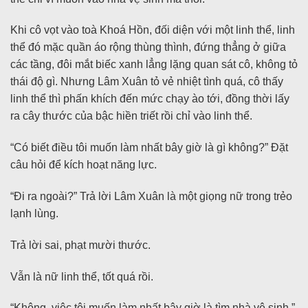
Khi cô vọt vào toà Khoá Hồn, đối diện với một linh thể, linh
thể đó mặc quần áo rộng thùng thình, đứng thẳng ở giữa
các tầng, đôi mắt biếc xanh lẳng lặng quan sát cô, không tỏ
thái độ gì. Nhưng Lâm Xuân tỏ vẻ nhiệt tình quá, cô thấy
linh thể thì phấn khích đến mức chạy ào tới, đồng thời lấy
ra cây thước của bậc hiền triết rồi chỉ vào linh thể.
“Có biết điều tôi muốn làm nhất bây giờ là gì không?” Đặt
câu hỏi để kích hoạt năng lực.
“Đi ra ngoài?” Trả lời Lâm Xuân là một giọng nữ trong trẻo
lạnh lùng.
Trả lời sai, phạt mười thước.
Vẫn là nữ linh thể, tốt quá rồi.
“Không, việc tôi muốn làm nhất bây giờ là tìm nhà vệ sinh.”