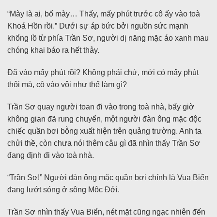
“Mày là ai, bố mày… Thấy, mấy phút trước cô ấy vào toà
Khoá Hồn rồi.” Dưới sự áp bức bởi nguồn sức mạnh
khổng lồ từ phía Trần Sơ, người dị năng mặc áo xanh mau
chóng khai báo ra hết thảy.
Đã vào mấy phút rồi? Không phải chứ, mới có mấy phút
thôi mà, cô vào vội như thế làm gì?
Trần Sơ quay người toan đi vào trong toà nhà, bấy giờ
không gian đã rung chuyển, một người đàn ông mặc độc
chiếc quần bơi bỗng xuất hiện trên quảng trường. Anh ta
chửi thề, còn chưa nói thêm câu gì đã nhìn thấy Trần Sơ
đang định đi vào toà nhà.
“Trần Sơ!” Người đàn ông mặc quần bơi chính là Vua Biển
đang lướt sóng ở sông Mộc Đới.
Trần Sơ nhìn thấy Vua Biển, nét mặt cũng ngạc nhiên đến