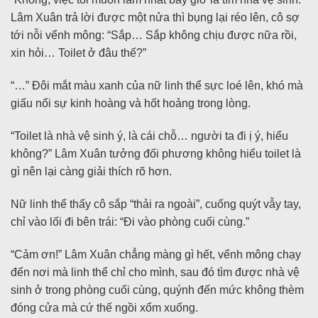
Lâm Xuân trả lời được một nửa thì bụng lại réo lên, cô sợ
tới nỗi vểnh mông: “Sắp… Sắp không chịu được nữa rồi,
xin hỏi… Toilet ở đâu thế?”
“…” Đôi mắt màu xanh của nữ linh thể sực loé lên, khó mà
giấu nổi sự kinh hoàng và hốt hoảng trong lòng.
“Toilet là nhà vệ sinh ý, là cái chỗ… người ta đi ị ý, hiểu
không?” Lâm Xuân tưởng đối phương không hiểu toilet là
gì nên lại càng giải thích rõ hơn.
Nữ linh thể thấy cô sắp “thải ra ngoài”, cuống quýt vẫy tay,
chỉ vào lối đi bên trái: “Đi vào phòng cuối cùng.”
“Cảm ơn!” Lâm Xuân chẳng màng gì hết, vểnh mông chạy
đến nơi mà linh thể chỉ cho mình, sau đó tìm được nhà vệ
sinh ở trong phòng cuối cùng, quýnh đến mức không thèm
đóng cửa mà cứ thế ngồi xổm xuống.