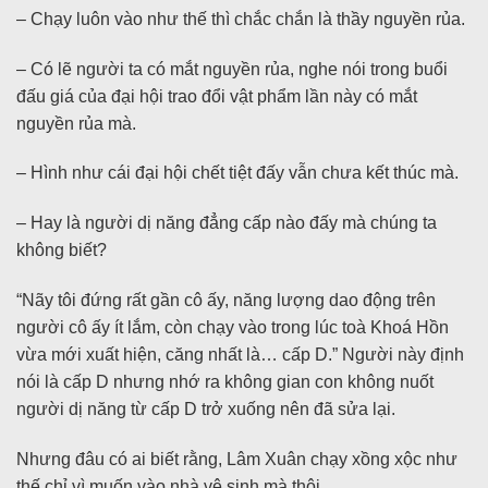
– Chạy luôn vào như thế thì chắc chắn là thầy nguyền rủa.
– Có lẽ người ta có mắt nguyền rủa, nghe nói trong buổi
đấu giá của đại hội trao đổi vật phẩm lần này có mắt
nguyền rủa mà.
– Hình như cái đại hội chết tiệt đấy vẫn chưa kết thúc mà.
– Hay là người dị năng đẳng cấp nào đấy mà chúng ta
không biết?
“Nãy tôi đứng rất gần cô ấy, năng lượng dao động trên
người cô ấy ít lắm, còn chạy vào trong lúc toà Khoá Hồn
vừa mới xuất hiện, căng nhất là… cấp D.” Người này định
nói là cấp D nhưng nhớ ra không gian con không nuốt
người dị năng từ cấp D trở xuống nên đã sửa lại.
Nhưng đâu có ai biết rằng, Lâm Xuân chạy xồng xộc như
thế chỉ vì muốn vào nhà vệ sinh mà thôi.