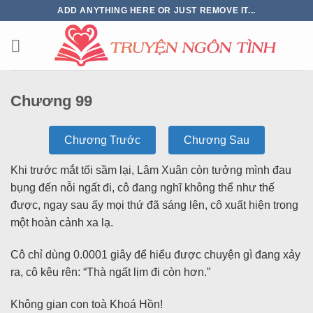
ADD ANYTHING HERE OR JUST REMOVE IT...
Chương 99
Chương Trước
Chương Sau
Khi trước mắt tối sầm lại, Lâm Xuân còn tưởng mình đau
bụng đến nỗi ngất đi, cô đang nghĩ không thể như thế
được, ngay sau ấy mọi thứ đã sáng lên, cô xuất hiện trong
một hoàn cảnh xa lạ.
Cô chỉ dùng 0.0001 giây để hiểu được chuyện gì đang xảy
ra, cô kêu rên: “Thà ngất lịm đi còn hơn.”
Không gian con toà Khoá Hồn!