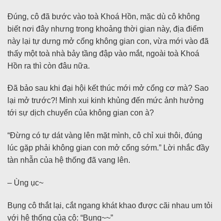
Đúng, cô đã bước vào toà Khoá Hồn, mặc dù cô không
biết nơi đây nhưng trong khoảng thời gian này, địa điểm
này lại tự dưng mở cổng không gian con, vừa mới vào đã
thấy một toà nhà bảy tầng đập vào mắt, ngoài toà Khoá
Hồn ra thì còn đâu nữa.
Đã bảo sau khi đại hội kết thúc mới mở cổng cơ mà? Sao
lại mở trước?! Mình xui kinh khủng đến mức ảnh hưởng
tới sự dịch chuyển của không gian con à?
“Đừng có tự dát vàng lên mặt mình, cô chỉ xui thôi, đúng
lúc gặp phải không gian con mở cổng sớm.” Lời nhắc đầy
tàn nhẫn của hệ thống đã vang lên.
– Ùng ục~
Bụng cô thắt lại, cắt ngang khát khao được cãi nhau um tỏi
với hệ thống của cô: “Bụng~~”