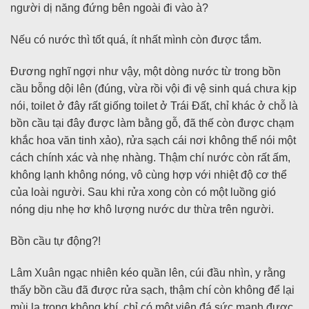
người dị năng đứng bên ngoài đi vào à?
Nếu có nước thì tốt quá, ít nhất mình còn được tắm.
Đương nghĩ ngợi như vậy, một dòng nước từ trong bồn
cầu bỗng dội lên (đúng, vừa rồi vội đi vệ sinh quá chưa kịp
nói, toilet ở đây rất giống toilet ở Trái Đất, chỉ khác ở chỗ là
bồn cầu tại đây được làm bằng gỗ, đã thế còn được chạm
khắc hoa văn tinh xảo), rửa sạch cái nơi không thể nói một
cách chính xác và nhẹ nhàng. Thậm chí nước còn rất ấm,
không lạnh không nóng, vô cùng hợp với nhiệt độ cơ thể
của loài người. Sau khi rửa xong còn có một luồng gió
nóng dịu nhẹ hơ khô lượng nước dư thừa trên người.
Bồn cầu tự động?!
Lâm Xuân ngạc nhiên kéo quần lên, cúi đầu nhìn, y rằng
thấy bồn cầu đã được rửa sạch, thậm chí còn không để lại
mùi lạ trong không khí, chỉ có một viên đá sức mạnh được