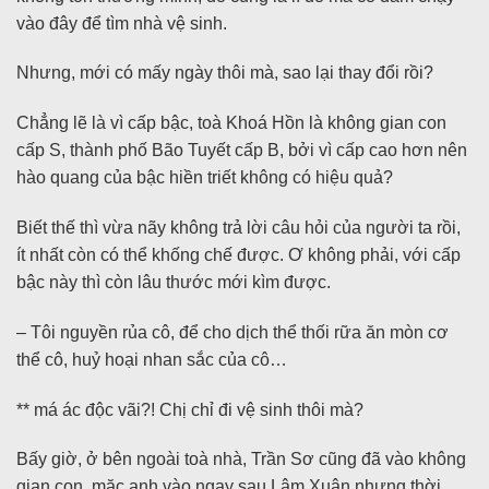
vào đây để tìm nhà vệ sinh.
Nhưng, mới có mấy ngày thôi mà, sao lại thay đổi rồi?
Chẳng lẽ là vì cấp bậc, toà Khoá Hồn là không gian con
cấp S, thành phố Bão Tuyết cấp B, bởi vì cấp cao hơn nên
hào quang của bậc hiền triết không có hiệu quả?
Biết thế thì vừa nãy không trả lời câu hỏi của người ta rồi,
ít nhất còn có thể khống chế được. Ơ không phải, với cấp
bậc này thì còn lâu thước mới kìm được.
– Tôi nguyền rủa cô, để cho dịch thể thối rữa ăn mòn cơ
thể cô, huỷ hoại nhan sắc của cô…
** má ác độc vãi?! Chị chỉ đi vệ sinh thôi mà?
Bấy giờ, ở bên ngoài toà nhà, Trần Sơ cũng đã vào không
gian con, mặc anh vào ngay sau Lâm Xuân nhưng thời