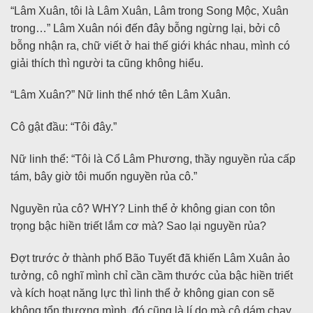
“Lâm Xuân, tôi là Lâm Xuân, Lâm trong Song Mộc, Xuân
trong…” Lâm Xuân nói đến đây bỗng ngừng lại, bởi cô
bỗng nhận ra, chữ viết ở hai thế giới khác nhau, mình có
giải thích thì người ta cũng không hiểu.
“Lâm Xuân?” Nữ linh thể nhớ tên Lâm Xuân.
Cô gật đầu: “Tôi đây.”
Nữ linh thể: “Tôi là Cổ Lâm Phương, thầy nguyền rủa cấp
tám, bây giờ tôi muốn nguyền rủa cô.”
Nguyền rủa cô? WHY? Linh thể ở không gian con tôn
trọng bậc hiền triết lắm cơ mà? Sao lại nguyền rủa?
Đợt trước ở thành phố Bão Tuyết đã khiến Lâm Xuân ảo
tưởng, cô nghĩ mình chỉ cần cầm thước của bậc hiền triết
và kích hoạt năng lực thì linh thể ở không gian con sẽ
không tổn thương mình, đó cũng là lí do mà cô dám chạy