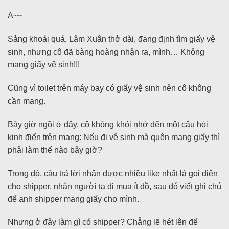
A~~
Sảng khoái quá, Lâm Xuân thở dài, đang định tìm giấy vệ
sinh, nhưng cô đã bàng hoàng nhận ra, mình… Không
mang giấy vệ sinh!!!
Cũng vì toilet trên máy bay có giấy vệ sinh nên cô không
cần mang.
Bây giờ ngồi ở đây, cô không khỏi nhớ đến một câu hỏi
kinh điển trên mạng: Nếu đi vệ sinh mà quên mang giấy thì
phải làm thế nào bây giờ?
Trong đó, câu trả lời nhận được nhiều like nhất là gọi điện
cho shipper, nhắn người ta đi mua ít đồ, sau đó viết ghi chú
để anh shipper mang giấy cho mình.
Nhưng ở đây làm gì có shipper? Chẳng lẽ hét lên để