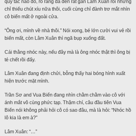
quy tắc nào đó, rõ ràng đã đến rất gần Lâm Xuân rồi nhưng
chỉ thiếu chút xíu nữa thôi, cuối cùng chỉ đành trơ mắt nhìn
cô biến mất ở ngoài cửa.
“Ông ơi, mình về nhà thôi.” Nói xong, bé lớn cười vui vẻ rồi
biến mất, còn Lâm Xuân thì ngã bụp xuống đất.
Cái thằng nhóc này, nếu đây mà là ông nhóc thật thì ông bị
té chết rồi đấy.
Lâm Xuân đang định chửi, bỗng thấy hai bóng hình xuất
hiện trước mặt mình.
Trần Sơ and Vua Biển đang nhìn chằm chằm vào cô với
ánh mắt vô cùng phức tạp. Thậm chí, câu đầu tiên Vua
Biển nói không phải hỏi cô có sao đâu, mà là hỏi: “Nhóc hồ
lô kia là em à?”
Lâm Xuân: “…”