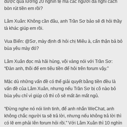
được quả lương 20 nghìn tệ mà các người đã nghĩ cách
bòn rút tiền em rồi?
Lâm Xuân: Không cần đâu, anh Trần Sơ bảo sẽ đi hỏi thầy
tà khác giúp em rồi.
Vua Biển: @Sơ, mày định đi hỏi chị Miêu à, cẩn thận bả bỏ
bùa yêu mày đó?
Lâm Xuân đọc mà hãi hùng, vội vàng nói với Trần Sơ:
“Đàn anh, thôi để em tiêu tiền để hỏi trên forum vậy.”
Mặc dù những vấn đề có thể giải quyết bằng tiền đều là
vấn đề của Lâm Xuân, nhưng nếu Trần Sơ bị cô nào bỏ
bùa yêu chỉ vì giúp cô thì cô sẽ mất ăn mất ngủ.
“Đừng nghe nó nói linh tinh, để anh nhắn WeChat, anh
không chắc người ta sẽ trả lời, nhưng nếu không trả lời thì
có lẽ em phải lên forum hỏi rồi.” Với Lâm Xuân thì 10 nghìn