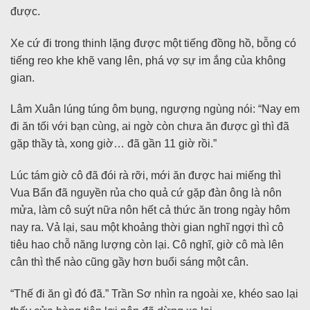
được.
Xe cứ đi trong thinh lặng được một tiếng đồng hồ, bỗng có
tiếng reo khe khẽ vang lên, phá vợ sự im ắng của không
gian.
Lâm Xuân lúng túng ôm bụng, ngượng ngùng nói: “Nay em
đi ăn tối với bạn cùng, ai ngờ còn chưa ăn được gì thì đã
gặp thầy tà, xong giờ… đã gần 11 giờ rồi.”
Lúc tám giờ cô đã đói rà rỡi, mới ăn được hai miếng thì
Vua Bẩn đã nguyền rủa cho quả cứ gặp đàn ông là nôn
mửa, làm cô suýt nữa nôn hết cả thức ăn trong ngày hôm
nay ra. Vả lại, sau một khoảng thời gian nghĩ ngợi thì cô
tiêu hao chỗ năng lượng còn lại. Cô nghĩ, giờ cô mà lên
cân thì thể nào cũng gầy hơn buổi sáng một cân.
“Thế đi ăn gì đó đã.” Trần Sơ nhìn ra ngoài xe, khéo sao lại