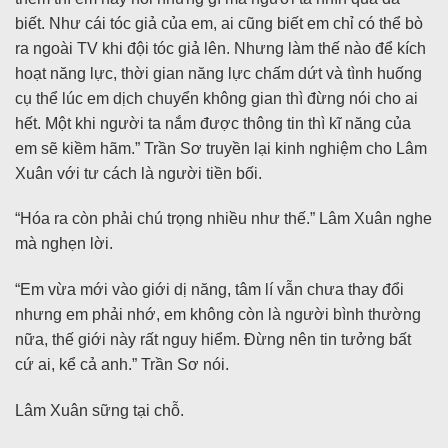
biết. Như cái tóc giả của em, ai cũng biết em chỉ có thể bò
ra ngoài TV khi đội tóc giả lên. Nhưng làm thế nào để kích
hoạt năng lực, thời gian năng lực chấm dứt và tình huống
cụ thể lúc em dịch chuyển không gian thì đừng nói cho ai
hết. Một khi người ta nắm được thông tin thì kĩ năng của
em sẽ kiềm hãm.” Trần Sơ truyền lại kinh nghiệm cho Lâm
Xuân với tư cách là người tiền bối.
“Hóa ra còn phải chú trọng nhiều như thế.” Lâm Xuân nghe
mà nghẹn lời.
“Em vừa mới vào giới dị năng, tâm lí vẫn chưa thay đổi
nhưng em phải nhớ, em không còn là người bình thường
nữa, thế giới này rất nguy hiểm. Đừng nên tin tưởng bất
cứ ai, kể cả anh.” Trần Sơ nói.
Lâm Xuân sững tại chỗ.