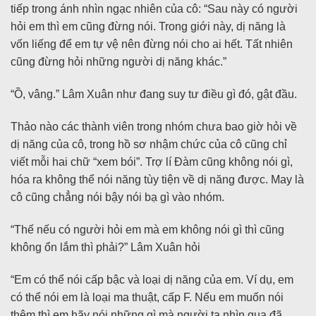
tiếp trong ánh nhìn ngạc nhiên của cô: “Sau này có người
hỏi em thì em cũng đừng nói. Trong giới này, dị năng là
vốn liếng để em tự vệ nên đừng nói cho ai hết. Tất nhiên
cũng đừng hỏi những người dị năng khác.”
“Ồ, vâng.” Lâm Xuân như đang suy tư điều gì đó, gật đầu.
Thảo nào các thành viên trong nhóm chưa bao giờ hỏi về
dị năng của cô, trong hồ sơ nhậm chức của cô cũng chỉ
viết mỗi hai chữ “xem bói”. Trợ lí Đàm cũng không nói gì,
hóa ra không thể nói năng tùy tiện về dị năng được. May là
cô cũng chẳng nói bậy nói bạ gì vào nhóm.
“Thế nếu có người hỏi em mà em không nói gì thì cũng
không ổn lắm thì phải?” Lâm Xuân hỏi
“Em có thể nói cấp bậc và loại dị năng của em. Ví dụ, em
có thể nói em là loại ma thuật, cấp F. Nếu em muốn nói
thêm thì em hãy nói những gì mà người ta nhìn qua đã