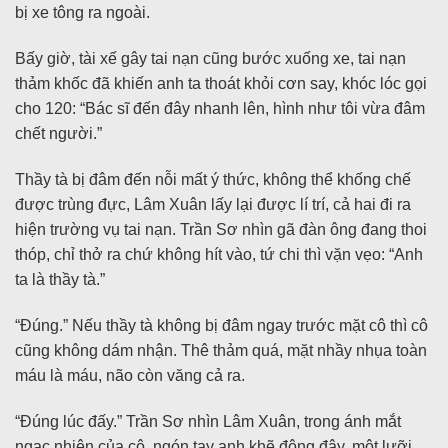
bị xe tông ra ngoài.
Bấy giờ, tài xế gây tai nạn cũng bước xuống xe, tai nạn
thảm khốc đã khiến anh ta thoát khỏi cơn say, khóc lóc gọi
cho 120: “Bác sĩ đến đây nhanh lên, hình như tôi vừa đâm
chết người.”
Thầy tà bị đâm đến nỗi mất ý thức, không thể khống chế
được trùng đực, Lâm Xuân lấy lại được lí trí, cả hai đi ra
hiện trường vụ tai nạn. Trần Sơ nhìn gã đàn ông đang thoi
thóp, chỉ thở ra chứ không hít vào, tứ chi thì vặn vẹo: “Anh
ta là thầy tà.”
“Đúng.” Nếu thầy tà không bị đâm ngay trước mặt cô thì cô
cũng không dám nhận. Thê thảm quá, mặt nhầy nhụa toàn
máu là máu, não còn văng cả ra.
“Đúng lúc đấy.” Trần Sơ nhìn Lâm Xuân, trong ánh mắt
ngạc nhiên của cô, ngón tay anh khẽ động đậy, một lưỡi