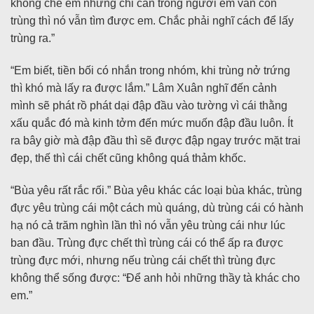
khống chế em nhưng chỉ cần trong người em vẫn còn
trùng thì nó vẫn tìm được em. Chắc phải nghĩ cách để lấy
trùng ra.”
“Em biết, tiền bối có nhắn trong nhóm, khi trùng nở trứng
thì khó mà lấy ra được lắm.” Lâm Xuân nghĩ đến cảnh
mình sẽ phát rồ phát dại đập đầu vào tường vì cái thằng
xấu quắc đó mà kinh tởm đến mức muốn đập đầu luôn. Ít
ra bây giờ mà đập đầu thì sẽ được đập ngay trước mặt trai
đẹp, thế thì cái chết cũng không quá thảm khốc.
“Bùa yêu rất rắc rối.” Bùa yêu khác các loại bùa khác, trùng
đực yêu trùng cái một cách mù quáng, dù trùng cái có hành
hạ nó cả trăm nghìn lần thì nó vẫn yêu trùng cái như lúc
ban đầu. Trùng đực chết thì trùng cái có thể ấp ra được
trùng đực mới, nhưng nếu trùng cái chết thì trùng đực
không thể sống được: “Để anh hỏi những thầy tà khác cho
em.”