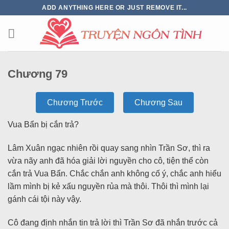
ADD ANYTHING HERE OR JUST REMOVE IT...
Chương 79
Chương Trước
Chương Sau
Vua Bẩn bị cắn trả?
Lâm Xuân ngạc nhiên rồi quay sang nhìn Trần Sơ, thì ra
vừa nãy anh đã hóa giải lời nguyền cho cô, tiện thể còn
cắn trả Vua Bẩn. Chắc chắn anh không cố ý, chắc anh hiểu
lầm mình bị kẻ xấu nguyền rủa mà thôi. Thôi thì mình lại
gánh cái tội này vậy.
Cô đang định nhắn tin trả lời thì Trần Sơ đã nhắn trước cả