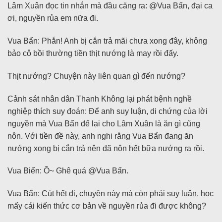
Lâm Xuân đọc tin nhắn mà đầu căng ra: @Vua Bẩn, đại ca
ơi, nguyền rủa em nữa đi.
Vua Bẩn: Phắn! Anh bị cắn trả mãi chưa xong đây, không
bảo cô bồi thường tiền thịt nướng là may rồi đấy.
Thịt nướng? Chuyện này liên quan gì đến nướng?
Cảnh sát nhân dân Thanh Không lại phát bệnh nghề
nghiệp thích suy đoán: Để anh suy luận, di chứng của lời
nguyền mà Vua Bẩn để lại cho Lâm Xuân là ăn gì cũng
nôn. Với tiền đề này, anh nghi rằng Vua Bẩn đang ăn
nướng xong bị cắn trả nên đã nôn hết bữa nướng ra rồi.
Vua Biển: Ồ~ Ghê quá @Vua Bẩn.
Vua Bẩn: Cút hết đi, chuyện này mà còn phải suy luận, học
mấy cái kiến thức cơ bản về nguyền rủa đi được không?