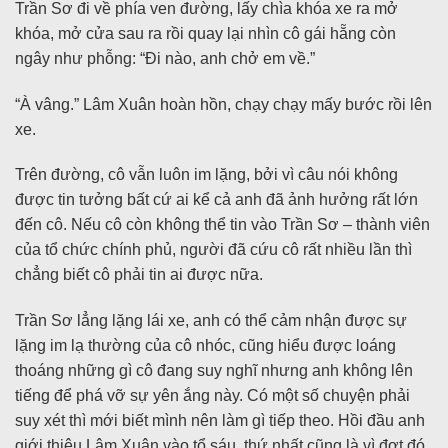
Trần Sơ đi về phía ven đường, lấy chìa khóa xe ra mở
khóa, mở cửa sau ra rồi quay lại nhìn cô gái hẵng còn
ngây như phỗng: “Đi nào, anh chở em về.”
“À vâng.” Lâm Xuân hoàn hồn, chạy chạy mấy bước rồi lên
xe.
Trên đường, cô vẫn luôn im lặng, bởi vì câu nói không
được tin tưởng bất cứ ai kể cả anh đã ảnh hưởng rất lớn
đến cô. Nếu cô còn không thể tin vào Trần Sơ – thành viên
của tổ chức chính phủ, người đã cứu cô rất nhiều lần thì
chẳng biết cô phải tin ai được nữa.
Trần Sơ lẳng lặng lái xe, anh có thể cảm nhận được sự
lặng im lạ thường của cô nhóc, cũng hiểu được loáng
thoáng những gì cô đang suy nghĩ nhưng anh không lên
tiếng để phá vỡ sự yên ắng này. Có một số chuyện phải
suy xét thì mới biết mình nên làm gì tiếp theo. Hồi đầu anh
giới thiệu Lâm Xuân vào tổ sáu, thứ nhất cũng là vì đợt đó