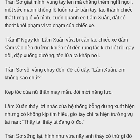
Trần Sơ giật mình, vung tay lên mà chẳng thèm nghĩ ngợi,
một sức mạnh khổng lồ tuôn ra từ bàn tay, tạo thành chiếc
thắt lưng gió vô hình, cuốn quanh eo Lâm Xuân, dắt cô
thoát khỏi phạm vi va chạm của chiếc xe.
“Rầm!” Ngay khi Lâm Xuân vừa bị cản lại, chiếc xe đâm
sầm vào đèn đường khiến cột đèn rung lắc kịch liệt rồi gãy
đôi, đập xuống đường, tóe lửa ra khắp nơi.
Trần Sơ vội vàng chạy đến, đỡ cô dậy: “Lâm Xuân, em
không sao chứ?”
Kẹp tóc của nữ thần may mắn, đổi mới năng lực.
Lâm Xuân thấy lời nhắc của hệ thống bỗng dưng xuất hiện
nhưng cô không kịp tìm hiểu, giơ tay chỉ ra hiện trường vụ
tai nạn: “Thầy tà, thầy tà đang ở đó.”
Trần Sơ sững lại, hình như vừa nãy anh thấy có thứ gì đó