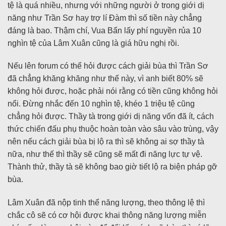
tệ là quá nhiều, nhưng với những người ở trong giới dị
năng như Trần Sơ hay trợ lí Đàm thì số tiền này chẳng
đáng là bao. Thậm chí, Vua Bẩn lấy phí nguyền rủa 10
nghìn tệ của Lâm Xuân cũng là giá hữu nghị rồi.
Nếu lên forum có thể hỏi được cách giải bùa thì Trần Sơ
đã chẳng khăng khăng như thế này, vì anh biết 80% sẽ
không hỏi được, hoặc phải nói rằng có tiền cũng không hỏi
nổi. Đừng nhắc đến 10 nghìn tệ, khéo 1 triệu tệ cũng
chẳng hỏi được. Thầy tà trong giới dị năng vốn đã ít, cách
thức chiến đấu phụ thuộc hoàn toàn vào sâu vào trùng, vậy
nên nếu cách giải bùa bị lộ ra thì sẽ không ai sợ thầy tà
nữa, như thế thì thầy sẽ cũng sẽ mất đi năng lực tự vệ.
Thành thử, thầy tà sẽ không bao giờ tiết lộ ra biện pháp gỡ
bùa.
Lâm Xuân đã nộp tinh thể năng lượng, theo thông lệ thì
chắc cô sẽ có cơ hội được khai thông năng lượng miễn