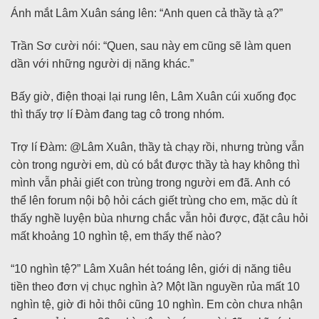
Ánh mắt Lâm Xuân sáng lên: “Anh quen cả thầy tà ạ?”
Trần Sơ cười nói: “Quen, sau này em cũng sẽ làm quen
dần với những người dị năng khác.”
Bấy giờ, điện thoại lại rung lên, Lâm Xuân cúi xuống đọc
thì thấy trợ lí Đàm đang tag cô trong nhóm.
Trợ lí Đàm: @Lâm Xuân, thầy tà chạy rồi, nhưng trùng vẫn
còn trong người em, dù có bắt được thầy tà hay không thì
mình vẫn phải giết con trùng trong người em đã. Anh có
thể lên forum nội bộ hỏi cách giết trùng cho em, mặc dù ít
thấy nghề luyện bùa nhưng chắc vẫn hỏi được, đặt câu hỏi
mất khoảng 10 nghìn tệ, em thấy thế nào?
“10 nghìn tệ?” Lâm Xuân hét toáng lên, giới dị năng tiêu
tiền theo đơn vị chục nghìn à? Một lần nguyền rủa mất 10
nghìn tệ, giờ đi hỏi thôi cũng 10 nghìn. Em còn chưa nhận