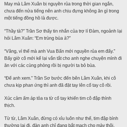
May mà Lâm Xuân bị nguyền rủa trong thời gian ngắn,
chưa đến nửa tiếng nên anh chịu đựng không ăn gì trong
một tiếng đồng hồ là được.
“Thầy tà?” Trần Sơ thấy tin nhắn của trợ lí Đàm, ngoảnh lại
hỏi Lâm Xuân: “Em trùng bùa à?”
“Vâng, vì thế mà anh Vua Bẩn mới nguyền rủa em đấy.”
Bấy giờ cô mới kể lại vắn tắt cho anh nghe chuyện mình đi
ăn với các cùng phòng rồi bị người ta bỏ bùa.
“Để anh xem.” Trần Sơ bước đến bên Lâm Xuân, khi cô
chưa kịp phan ứng thì anh đã đặt tay lên cổ tay cô rồi.
Xúc cảm ấm áp tỏa ra từ cổ tay khiến tim cô đập thình
thịch.
Từ từ, Lâm Xuân, đừng có xỉu luôn như thế, tim đập bình
thường lại đi, đàn anh chỉ đang bắt mạch cho mày thôi,