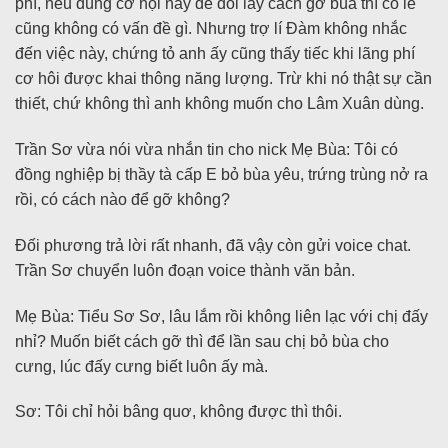
phí, nếu dùng cơ hội này để đổi lấy cách gỡ bùa thì có lẽ
cũng không có vấn đề gì. Nhưng trợ lí Đàm không nhắc
đến việc này, chứng tỏ anh ấy cũng thấy tiếc khi lãng phí
cơ hôi được khai thông năng lượng. Trừ khi nó thật sự cần
thiết, chứ không thì anh không muốn cho Lâm Xuân dùng.
Trần Sơ vừa nói vừa nhắn tin cho nick Mẹ Bùa: Tôi có
đồng nghiệp bị thầy tà cấp E bỏ bùa yêu, trứng trùng nở ra
rồi, có cách nào để gỡ không?
Đối phương trả lời rất nhanh, đã vậy còn gửi voice chat.
Trần Sơ chuyển luôn đoạn voice thành văn bản.
Mẹ Bùa: Tiểu Sơ Sơ, lâu lắm rồi không liên lạc với chị đấy
nhỉ? Muốn biết cách gỡ thì để lần sau chị bỏ bùa cho
cưng, lúc đấy cưng biết luôn ấy mà.
Sơ: Tôi chỉ hỏi bâng quơ, không được thì thôi.