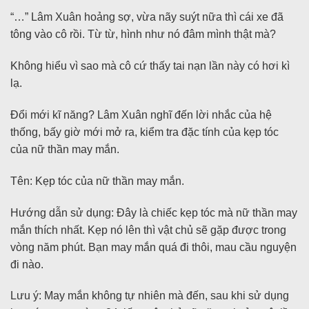
“…” Lâm Xuân hoảng sợ, vừa nãy suýt nữa thì cái xe đã
tông vào cô rồi. Từ từ, hình như nó đâm mình thật mà?
Không hiểu vì sao mà cô cứ thấy tai nạn lần này có hơi kì
lạ.
Đổi mới kĩ năng? Lâm Xuân nghĩ đến lời nhắc của hệ
thống, bấy giờ mới mở ra, kiểm tra đặc tính của kẹp tóc
của nữ thần may mắn.
Tên: Kẹp tóc của nữ thần may mắn.
Hướng dẫn sử dụng: Đây là chiếc kẹp tóc mà nữ thần may
mắn thích nhất. Kẹp nó lên thì vật chủ sẽ gặp được trong
vòng năm phút. Bạn may mắn quá đi thôi, mau cầu nguyện
đi nào.
Lưu ý: May mắn không tự nhiên mà đến, sau khi sử dụng