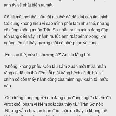
anh ấy sẽ phát hiện ra mất.
Cô hít một hơi thật sâu rồi nín thở để dằn lại con tim mình.
Cô cũng không hiểu vì sao mình phải làm như thế, nhưng
cô cũng không muốn Trần Sơ nhận ra tim mình đang đập
rộn ràng đến vậy. Thành ra, lúc anh “bắt bệnh” xong, khi
ngẩng lên thì thấy gương mặt cô phờ phạc vô cùng.
“Em sao thế, vừa bị thương à?” Anh lo lắng hỏi.
“Không, không phải.” Còn lâu Lâm Xuân mới thừa nhận
rằng cô đã nín thở đến nỗi mặt trắng bệch cả đi, bởi vì
chính cô còn thấy hành động của mình ngu xuẩn tới mức
nào.
“Con trùng trong người em đang ngủ đông, nghĩa là em đã
vượt khỏi phạm vi kiểm soát của thầy tà.” Trần Sơ nói:
“Nhưng vẫn chưa an toàn đâu, mặc dù thầy tà không thể