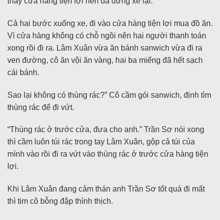
thấy cửa hàng tiện lợi nên đã dừng xe lại.
Cả hai bước xuống xe, đi vào cửa hàng tiện lợi mua đồ ăn.
Vì cửa hàng không có chỗ ngồi nên hai người thanh toán
xong rồi đi ra. Lâm Xuân vừa ăn bánh sanwich vừa đi ra
ven đường, cô ăn vội ăn vàng, hai ba miếng đã hết sạch
cái bánh.
Sao lại không có thùng rác?” Cô cầm gói sanwich, định tìm
thùng rác để đi vứt.
“Thùng rác ở trước cửa, đưa cho anh.” Trần Sơ nói xong
thì cầm luôn túi rác trong tay Lâm Xuân, gộp cả túi của
mình vào rồi đi ra vứt vào thùng rác ở trước cửa hàng tiện
lợi.
Khi Lâm Xuân đang cảm thán anh Trần Sơ tốt quá đi mất
thì tim cô bỗng đập thình thịch.