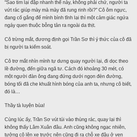
“Sao tim lại đập nhanh thế này, không phải chứ, người ta
vứt rác giúp mày mà mày đã rung rinh rồi?” Cô ôm ngực,
đang cố gắng để mình bình tĩnh lại thì một cảm giác ngứa
ngáy quen thuộc bỗng tản ra ngoài da thịt.
Cô trừng mắt, đương định gọi Trần Sơ thì ý thức của cô đã
bị người ta kiểm soát.
Cô trơ mắt nhìn mình tự dưng quay người lại, đi dọc theo
lề đường, đến giữa ngã tư. Cách đó khoảng 30 mét, có
một người đàn ông đang đứng dưới ngọn đèn đường,
bóng tối đã che khuất hình bóng của anh ta, nhưng cô biết,
đó là…
Thầy tà luyện bùa!
Cùng lúc ấy, Trần Sơ vút túi vào thùng rác, quay lại thì
không thấy Lâm Xuân đâu. Anh cũng không ngạc nhiên,
tưởng cô lên xe trước nên cũng đi ra chỗ xe đậu ở ven