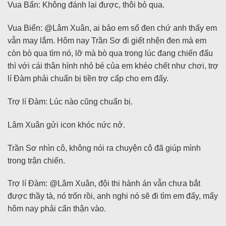
Vua Bẩn: Không đánh lại được, thôi bỏ qua.
Vua Biển: @Lâm Xuân, ai bảo em số đen chứ anh thấy em
vẫn may lắm. Hôm nay Trần Sơ đi giết nhện đen mà em
còn bò qua tìm nó, lỡ mà bò qua trong lúc đang chiến đấu
thì với cái thân hình nhỏ bé của em khéo chết như chơi, trợ
lí Đàm phải chuẩn bị tiền trợ cấp cho em đấy.
Trợ lí Đàm: Lúc nào cũng chuẩn bị.
Lâm Xuân gửi icon khóc nức nở.
Trần Sơ nhìn cô, không nói ra chuyện cô đã giúp mình
trong trận chiến.
Trợ lí Đàm: @Lâm Xuân, đội thi hành án vẫn chưa bắt
được thầy tà, nó trốn rồi, anh nghi nó sẽ đi tìm em đấy, mấy
hôm nay phải cẩn thận vào.