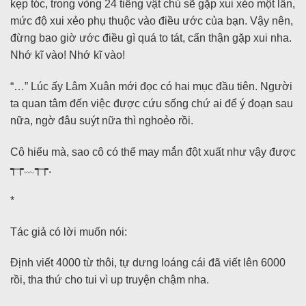
kẹp tóc, trong vòng 24 tiếng vật chủ sẽ gặp xui xẻo một lần,
mức độ xui xẻo phụ thuộc vào điều ước của bạn. Vậy nên,
đừng bao giờ ước điều gì quá to tát, cẩn thận gặp xui nha.
Nhớ kĩ vào! Nhớ kĩ vào!
“…” Lúc ấy Lâm Xuân mới đọc có hai mục đầu tiên. Người
ta quan tâm đến việc được cứu sống chứ ai để ý đoạn sau
nữa, ngờ đâu suýt nữa thì nghoẻo rồi.
Cô hiểu mà, sao cô có thể may mắn đột xuất như vậy được
┭┮﹏┭┮.
*
Tác giả có lời muốn nói:
Định viết 4000 từ thôi, tự dưng loáng cái đã viết lên 6000
rồi, tha thứ cho tui vì up truyện chậm nha.