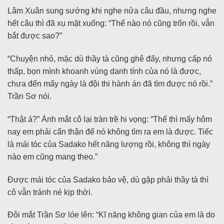
Lâm Xuân sung sướng khi nghe nửa câu đầu, nhưng nghe
hết câu thì đã xụ mặt xuống: “Thể nào nó cũng trốn rồi, vẫn
bắt được sao?”
“Chuyện nhỏ, mặc dù thầy tà cũng ghê đấy, nhưng cấp nó
thấp, bọn mình khoanh vùng danh tính của nó là được,
chưa đến mấy ngày là đội thi hành án đã tìm được nó rồi.”
Trần Sơ nói.
“Thật á?” Ánh mắt cô lại tràn trề hi vọng: “Thế thì mấy hôm
nay em phải cẩn thận để nó không tìm ra em là được. Tiếc
là mái tóc của Sadako hết năng lượng rồi, không thì ngày
nào em cũng mang theo.”
Được mái tóc của Sadako bảo vệ, dù gặp phải thầy tà thì
cô vẫn tránh né kịp thời.
Đôi mắt Trần Sơ lóe lên: “Kĩ năng không gian của em là do