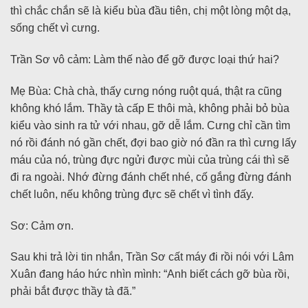
thì chắc chắn sẽ là kiểu bùa đầu tiên, chị một lòng một dạ,
sống chết vì cưng.
Trần Sơ vô cảm: Làm thế nào để gỡ được loại thứ hai?
Mẹ Bùa: Chà chà, thấy cưng nóng ruột quá, thật ra cũng
không khó lắm. Thầy tà cấp E thôi mà, không phải bỏ bùa
kiểu vào sinh ra tử với nhau, gỡ dễ lắm. Cưng chỉ cần tìm
nó rồi đánh nó gần chết, đợi bao giờ nó đần ra thì cưng lấy
máu của nó, trùng đực ngửi được mùi của trùng cái thì sẽ
đi ra ngoài. Nhớ đừng đánh chết nhé, cố gắng đừng đánh
chết luôn, nếu không trùng đực sẽ chết vì tình đấy.
Sơ: Cảm ơn.
Sau khi trả lời tin nhắn, Trần Sơ cất máy đi rồi nói với Lâm
Xuân đang háo hức nhìn mình: “Anh biết cách gỡ bùa rồi,
phải bắt được thầy tà đã.”