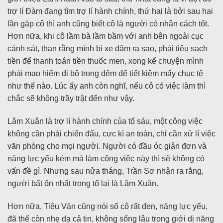
trợ lí Đàm đang tìm trợ lí hành chính, thứ hai là bởi sau hai
lần gặp cô thì anh cũng biết cô là người có nhân cách tốt.
Hơn nữa, khi cô lầm bà lầm bầm với anh bên ngoài cục
cảnh sát, than rằng mình bị xe đâm ra sao, phải tiêu sạch
tiền để thanh toán tiền thuốc men, xong kể chuyện mình
phải mạo hiểm đi bộ trong đêm để tiết kiệm mấy chục tệ
như thế nào. Lúc ấy anh còn nghĩ, nếu cô có việc làm thì
chắc sẽ không trầy trật đến như vậy.
Lâm Xuân là trợ lí hành chính của tổ sáu, một công việc
không cần phải chiến đấu, cực kì an toàn, chỉ cần xử lí việc
văn phòng cho mọi người. Người có đầu óc giản đơn và
năng lực yếu kém mà làm công việc này thì sẽ không có
vấn đề gì. Nhưng sau nửa tháng, Trần Sơ nhận ra rằng,
người bất ổn nhất trong tổ lại là Lâm Xuân.
Hơn nữa, Tiêu Văn cũng nói số cô rất đen, năng lực yếu,
đã thế còn nhẹ dạ cả tin, không sống lâu trong giới dị năng