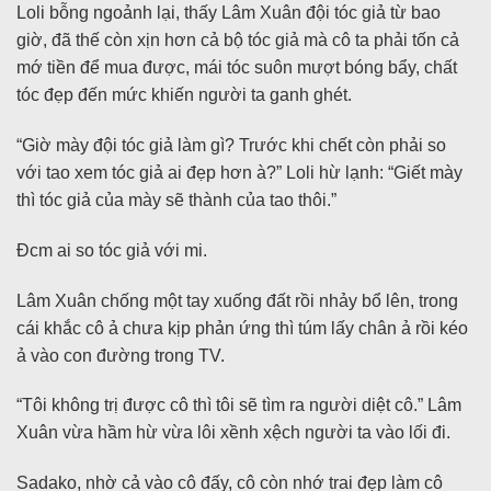
Loli bỗng ngoảnh lại, thấy Lâm Xuân đội tóc giả từ bao
giờ, đã thế còn xịn hơn cả bộ tóc giả mà cô ta phải tốn cả
mớ tiền để mua được, mái tóc suôn mượt bóng bẩy, chất
tóc đẹp đến mức khiến người ta ganh ghét.
“Giờ mày đội tóc giả làm gì? Trước khi chết còn phải so
với tao xem tóc giả ai đẹp hơn à?” Loli hừ lạnh: “Giết mày
thì tóc giả của mày sẽ thành của tao thôi.”
Đcm ai so tóc giả với mi.
Lâm Xuân chống một tay xuống đất rồi nhảy bổ lên, trong
cái khắc cô ả chưa kịp phản ứng thì túm lấy chân ả rồi kéo
ả vào con đường trong TV.
“Tôi không trị được cô thì tôi sẽ tìm ra người diệt cô.” Lâm
Xuân vừa hầm hừ vừa lôi xềnh xệch người ta vào lối đi.
Sadako, nhờ cả vào cô đấy, cô còn nhớ trai đẹp làm cô