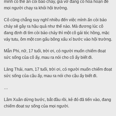
mình có thể ấn còi báo cháy, giả vờ đang có hỏa hoạn để
mọi người chạy ra khỏi hội trường.
Cô cũng chẳng suy nghĩ nhiều đến việc mình ấn còi báo
cháy sẽ gây ra hậu quả như thế nào. Mà đương lúc cô
đang định đi tìm còi báo cháy thì một cô gái tóc hồng, mặc
váy tutu, ôm một con gấu bông xấu xí bước vào hội trường.
Mẫn Phi, nữ, 17 tuổi, trời ơi, có người muốn chiếm đoạt
sức sống của cô ấy, mau ra nói cho cô ấy biết đi.
Lăng Thái, nam, 17 tuổi, trời ơi, có người muốn chiếm đoạt
sức sống của cậu ấy, mau ra nói cho cậu ấy biết đi.
…
Lâm Xuân dừng bước, bắt đầu rồi, kẻ đó đã tiến vào, đang
chiếm đoạt sự sống của mọi người.