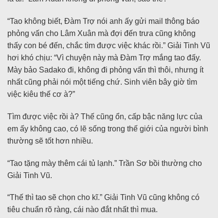
“Tao không biết, Đàm Trợ nói anh ấy gửi mail thông báo
phỏng vấn cho Lâm Xuân mà đợi đến trưa cũng không
thấy con bé đến, chắc tìm được việc khác rồi.” Giải Tinh Vũ
hơi khó chịu: “Vì chuyện này mà Đàm Trợ mắng tao đấy.
Mày bảo Sadako đi, không đi phỏng vấn thì thôi, nhưng ít
nhất cũng phải nói một tiếng chứ. Sinh viên bây giờ tìm
việc kiêu thế cơ à?”
Tìm được việc rồi à? Thế cũng ổn, cấp bậc năng lực của
em ấy không cao, có lẽ sống trong thế giới của người bình
thường sẽ tốt hơn nhiều.
“Tao tặng mày thêm cái tủ lạnh.” Trần Sơ bồi thường cho
Giải Tinh Vũ.
“Thế thì tao sẽ chọn cho kĩ.” Giải Tinh Vũ cũng không có
tiêu chuẩn rõ ràng, cái nào đắt nhất thì mua.