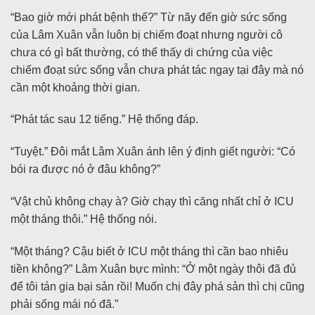
“Bao giờ mới phát bệnh thế?” Từ nãy đến giờ sức sống
của Lâm Xuân vẫn luôn bị chiếm đoạt nhưng người cô
chưa có gì bất thường, có thể thấy di chứng của việc
chiếm đoạt sức sống vẫn chưa phát tác ngay tại đây mà nó
cần một khoảng thời gian.
“Phát tác sau 12 tiếng.” Hệ thống đáp.
“Tuyệt.” Đôi mắt Lâm Xuân ánh lên ý định giết người: “Có
bói ra được nó ở đâu không?”
“Vật chủ không chạy à? Giờ chạy thì căng nhất chỉ ở ICU
một tháng thôi.” Hệ thống nói.
“Một tháng? Cậu biết ở ICU một tháng thì cần bao nhiêu
tiền không?” Lâm Xuân bực mình: “Ở một ngày thôi đã đủ
để tôi tán gia bại sản rồi! Muốn chị đây phá sản thì chị cũng
phải sống mái nó đã.”