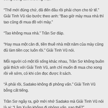
“Thế mới đúng chứ, đã đến đâu rồi phải chọn cho tử tế.”
Giải Tinh Vũ rảo bước theo anh: “Bao giờ mày mua nhà thì
tao cũng đi mua đồ với mày.”
“Tao không mua nhà.” Trần Sơ đáp.
“Hay mua một căn đi, tiền thuê nhà một năm của mày cũng
đủ làm tiền cọc luôn rồi.” Giải Tinh Vũ nói.
Mỗi người có một lối sống khác nhau, Trần Sơ không buồn
giải thích với Giải Tinh Vũ, anh chỉ muốn đi mua cho xong
rồi về sớm, có khi còn đọc được ít sách.
“À phải rồi, Sadako không đi phỏng vấn.” Giải Tinh Vũ
bỗng cất tiếng.
Trần Sơ ngây ra, giờ mới nhớ Sadako mà Giải Tinh Vũ nói
là ai: “Lâm Xuân không đi phỏng vấn, sao thế?”