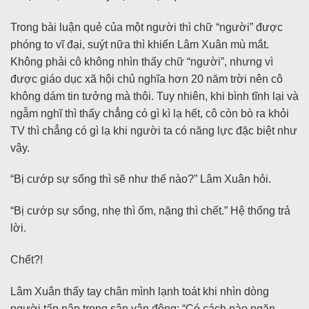
Trong bài luận quẻ của một người thì chữ “người” được
phóng to vĩ đại, suýt nữa thì khiến Lâm Xuân mù mắt.
Không phải cô không nhìn thấy chữ “người”, nhưng vì
được giáo dục xã hội chủ nghĩa hơn 20 năm trời nên cô
không dám tin tưởng mà thôi. Tuy nhiên, khi bình tĩnh lại và
ngẫm nghĩ thì thấy chẳng có gì kì lạ hết, cô còn bò ra khỏi
TV thì chẳng có gì lạ khi người ta có năng lực đặc biệt như
vậy.
“Bị cướp sự sống thì sẽ như thế nào?” Lâm Xuân hỏi.
“Bị cướp sự sống, nhẹ thì ốm, nặng thì chết.” Hệ thống trả
lời.
Chết?!
Lâm Xuân thấy tay chân mình lạnh toát khi nhìn dòng
người tấp nập trong sân vận động: “Có cách nào ngăn