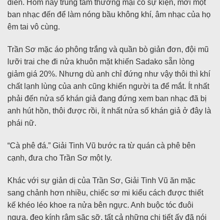
diễn. Hôm nay trung tâm thương mại có sự kiện, mời một
ban nhạc đến để làm nóng bầu không khí, âm nhạc của họ
êm tai vô cùng.
Trần Sơ mặc áo phông trắng và quần bò giản đơn, đội mũ
lưỡi trai che đi nửa khuôn mặt khiến Sadako sẵn lòng
giảm giá 20%. Nhưng dù anh chỉ đứng như vậy thôi thì khí
chất lạnh lùng của anh cũng khiến người ta để mắt. Ít nhất
phải đến nửa số khán giả đang đứng xem ban nhạc đã bị
anh hút hồn, thôi được rồi, ít nhất nửa số khán giả ở đây là
phái nữ.
“Cà phê đá.” Giải Tinh Vũ bước ra từ quán cà phê bên
cạnh, đưa cho Trần Sơ một ly.
Khác với sự giản dị của Trần Sơ, Giải Tinh Vũ ăn mặc
sang chảnh hơn nhiều, chiếc sơ mi kiểu cách được thiết
kế khéo léo khoe ra nửa bên ngực. Anh buộc tóc đuôi
ngựa, đeo kính râm sặc sỡ, tất cả những chi tiết ấy đã nói