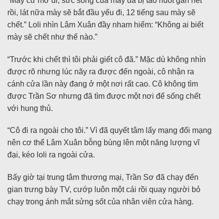
“Mày cứ mở đi, sức sống của mày đã bị tao nuốt gần hết
rồi, lát nữa mày sẽ bắt đầu yếu đi, 12 tiếng sau mày sẽ
chết.” Loli nhìn Lâm Xuân đầy nham hiểm: “Không ai biết
mày sẽ chết như thế nào.”
“Trước khi chết thì tôi phải giết cô đã.” Mặc dù không nhìn
được rõ nhưng lúc nãy ra được đến ngoài, cô nhận ra
cánh cửa lần này đang ở một nơi rất cao. Cô không tìm
được Trần Sơ nhưng đã tìm được một nơi để sống chết
với hung thủ.
“Cô đi ra ngoài cho tôi.” Vì đã quyết tâm lấy mạng đổi mạng
nên cơ thể Lâm Xuân bỗng bùng lên một năng lượng vĩ
đại, kéo loli ra ngoài cửa.
Bấy giờ tại trung tâm thương mại, Trần Sơ đã chạy đến
gian trưng bày TV, cướp luôn một cái rồi quay người bỏ
chạy trong ánh mắt sửng sốt của nhân viên cửa hàng.