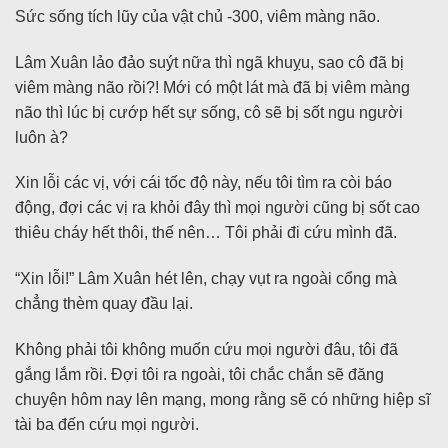
Sức sống tích lũy của vật chủ -300, viêm màng não.
Lâm Xuân lảo đảo suýt nữa thì ngã khuỵu, sao cô đã bị
viêm màng não rồi?! Mới có một lát mà đã bị viêm màng
não thì lúc bị cướp hết sự sống, cô sẽ bị sốt ngu người
luôn à?
Xin lỗi các vị, với cái tốc độ này, nếu tôi tìm ra còi báo
động, đợi các vị ra khỏi đây thì mọi người cũng bị sốt cao
thiêu cháy hết thôi, thế nên… Tôi phải đi cứu mình đã.
“Xin lỗi!” Lâm Xuân hét lên, chạy vụt ra ngoài cổng mà
chẳng thèm quay đầu lại.
Không phải tôi không muốn cứu mọi người đâu, tôi đã
gắng lắm rồi. Đợi tôi ra ngoài, tôi chắc chắn sẽ đăng
chuyện hôm nay lên mạng, mong rằng sẽ có những hiệp sĩ
tài ba đến cứu mọi người.