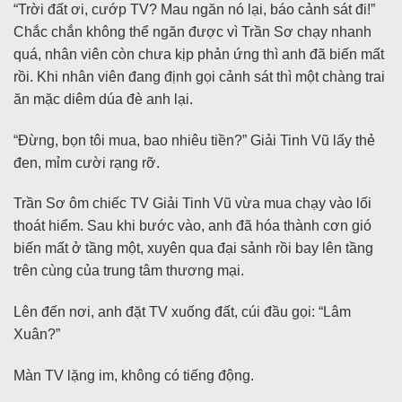
“Trời đất ơi, cướp TV? Mau ngăn nó lại, báo cảnh sát đi!”
Chắc chắn không thể ngăn được vì Trần Sơ chạy nhanh
quá, nhân viên còn chưa kịp phản ứng thì anh đã biến mất
rồi. Khi nhân viên đang định gọi cảnh sát thì một chàng trai
ăn mặc diêm dúa đè anh lại.
“Đừng, bọn tôi mua, bao nhiêu tiền?” Giải Tinh Vũ lấy thẻ
đen, mỉm cười rạng rỡ.
Trần Sơ ôm chiếc TV Giải Tinh Vũ vừa mua chạy vào lối
thoát hiểm. Sau khi bước vào, anh đã hóa thành cơn gió
biến mất ở tầng một, xuyên qua đại sảnh rồi bay lên tầng
trên cùng của trung tâm thương mại.
Lên đến nơi, anh đặt TV xuống đất, cúi đầu gọi: “Lâm
Xuân?”
Màn TV lặng im, không có tiếng động.