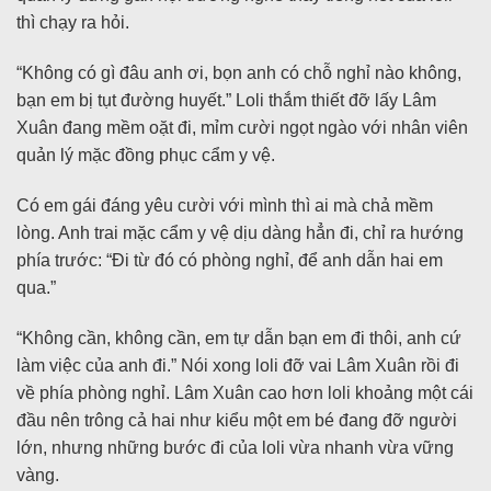
thì chạy ra hỏi.
“Không có gì đâu anh ơi, bọn anh có chỗ nghỉ nào không,
bạn em bị tụt đường huyết.” Loli thắm thiết đỡ lấy Lâm
Xuân đang mềm oặt đi, mỉm cười ngọt ngào với nhân viên
quản lý mặc đồng phục cẩm y vệ.
Có em gái đáng yêu cười với mình thì ai mà chả mềm
lòng. Anh trai mặc cẩm y vệ dịu dàng hẳn đi, chỉ ra hướng
phía trước: “Đi từ đó có phòng nghỉ, để anh dẫn hai em
qua.”
“Không cần, không cần, em tự dẫn bạn em đi thôi, anh cứ
làm việc của anh đi.” Nói xong loli đỡ vai Lâm Xuân rồi đi
về phía phòng nghỉ. Lâm Xuân cao hơn loli khoảng một cái
đầu nên trông cả hai như kiểu một em bé đang đỡ người
lớn, nhưng những bước đi của loli vừa nhanh vừa vững
vàng.