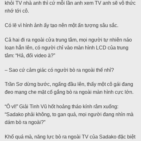
khỏi TV nhà anh thì cứ mỗi lần anh xem TV anh sẽ vô thức
nhớ tới cô.
Có lẽ vì hình ảnh ấy tạo nên một ấn tượng sâu sắc.
Cả hai đi ra ngoài cửa trung tâm, mọi người tự nhiên náo
loạn hẳn lên, có người chỉ vào màn hình LCD của trung
tâm: “Hả, đổi video à?”
– Sao cứ cảm giác có người bò ra ngoài thế nhỉ?
Trần Sơ dừng bước, ngẩng đầu lên, thấy một cô gái đang
đeo mạng che mặt cố gắng bò ra ngoài màn hình cực lớn.
“Ô vl!” Giải Tinh Vũ hốt hoảng tháo kính râm xuống:
“Sadako phải không, to gan quá, mọi người đang nhìn mà
dám bò ra ngoài?”
Khổ quá mà, năng lực bò ra ngoài TV của Sadako đặc biệt