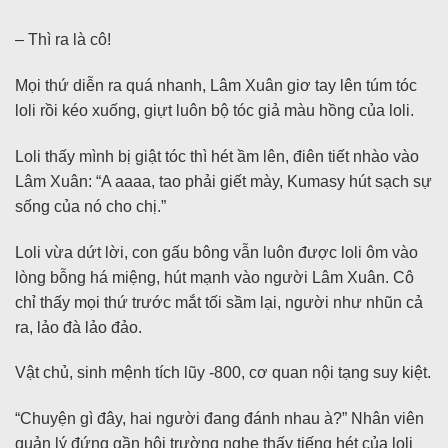
– Thì ra là cô!
Mọi thứ diễn ra quá nhanh, Lâm Xuân giơ tay lên túm tóc
loli rồi kéo xuống, giựt luôn bộ tóc giả màu hồng của loli.
Loli thấy mình bị giật tóc thì hét ầm lên, điên tiết nhào vào
Lâm Xuân: “A aaaa, tao phải giết mày, Kumasy hút sạch sự
sống của nó cho chị.”
Loli vừa dứt lời, con gấu bông vẫn luôn được loli ôm vào
lòng bỗng há miệng, hút mạnh vào người Lâm Xuân. Cô
chỉ thấy mọi thứ trước mắt tối sầm lại, người như nhũn cả
ra, lảo đà lảo đảo.
Vật chủ, sinh mệnh tích lũy -800, cơ quan nội tạng suy kiệt.
“Chuyện gì đây, hai người đang đánh nhau à?” Nhân viên
quản lý đứng gần hội trường nghe thấy tiếng hét của loli