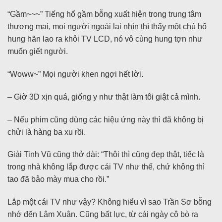
“Gầm~~~” Tiếng hổ gầm bỗng xuất hiện trong trung tâm
thương mại, mọi người ngoái lại nhìn thì thấy một chú hổ
hung hãn lao ra khỏi TV LCD, nó vô cùng hung tợn như
muốn giết người.
“Woww~” Mọi người khen ngợi hết lời.
– Giờ 3D xịn quá, giống y như thật làm tôi giật cả mình.
– Nếu phim cũng dùng các hiệu ứng này thì đã không bị
chửi là hàng ba xu rồi.
Giải Tinh Vũ cũng thở dài: “Thôi thì cũng đẹp thật, tiếc là
trong nhà không lắp được cái TV như thế, chứ không thì
tao đã bảo mày mua cho rồi.”
Lắp một cái TV như vậy? Không hiểu vì sao Trần Sơ bỗng
nhớ đến Lâm Xuân. Cũng bất lực, từ cái ngày cô bò ra