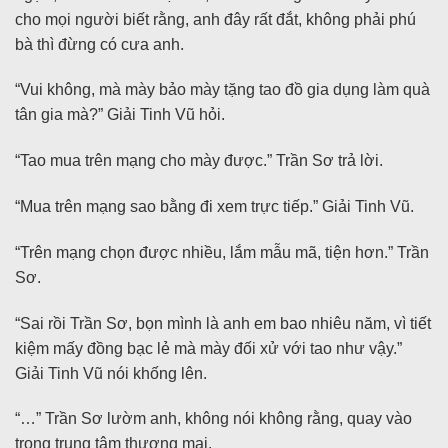
cho mọi người biết rằng, anh đây rất đắt, không phải phú
bà thì đừng có cưa anh.
“Vui không, mà mày bảo mày tặng tao đồ gia dụng làm quà
tân gia mà?” Giải Tinh Vũ hỏi.
“Tao mua trên mạng cho mày được.” Trần Sơ trả lời.
“Mua trên mạng sao bằng đi xem trực tiếp.” Giải Tinh Vũ.
“Trên mạng chọn được nhiều, lắm mẫu mã, tiện hơn.” Trần
Sơ.
“Sai rồi Trần Sơ, bọn mình là anh em bao nhiêu năm, vì tiết
kiệm mấy đồng bạc lẻ mà mày đối xử với tao như vậy.”
Giải Tinh Vũ nói khống lên.
“…” Trần Sơ lườm anh, không nói không rằng, quay vào
trong trung tâm thương mại.