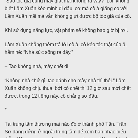
“Sao tóc giả cũng mày giật mãi không ra vậy?” Loli không
biết Lâm Xuân kéo mình đi đâu, cơ mà cô ả giằng co với
Lâm Xuân mãi mà vẫn không giựt được bộ tóc giả của cô.
Khi sử dụng năng lực, vật phẩm sẽ không bao giờ bị rơi.
Lâm Xuân chẳng thèm trả lời cô ả, cô kéo tóc thật của ả,
hằm hè: “Nhả sức sống ra đây.”
– Tao không nhả, mày chết đi.
“Không nhả chứ gì, tao đánh cho mày nhả thì thôi.” Lâm
Xuân không chịu thua, bởi có chết thì 12 giờ sau mới chết
được, trong 12 tiếng này, cô chẳng sợ đâu.
*
Tại trung tâm thương mại nào đó ở thành phố Tấn, Trần
Sơ đang đứng ở ngoài trung tâm để xem ban nhạc biểu