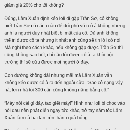
giảm giá 20% cho tôi không?
Đúng, Lâm Xuân định kéo loli đi gặp Trần Sơ, cô không
biết Trần Sơ có cách nào để đối phó với cô ả không nhưng
anh là người duy nhất biết bí mật của cô. Dù anh không
thể trị được cô ta nhưng ít nhất anh cũng sẽ tin lời cô nói.
Mà nghĩ theo cách khác, nếu không gặp được Trần Sơ thì
cũng không sao hết, chỉ cần lôi được cô ả ra khỏi hội
trường thì sẽ cứu được mọi người ở đây.
Con đường không dài nhưng mãi mà Lâm Xuân vẫn
không kéo được cô ả ra đến ngoài cửa: “Sao cô nặng vậy
hả, lợn nhà tôi 300 cân cũng không nặng bằng cô.”
“Mày nói cái gì đấy, tao giết mày!” Hình như loli bị chọc vào
nỗi đau nên phát điên ngay tức khắc, trở tay nắm tóc Lâm
Xuân làm cả hai lăn tròn thành quả bóng.