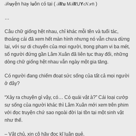
𝒯𝑟𝘂𝐲ện ha𝐲 l𝘂ôn có tại ( 𝒯𝑹𝘂 𝖬𝒯𝑹𝖴𝗬𝔢𝑁.𝒗n )
…
Câu chữ giống hệt nhau, chỉ khác mỗi tên và tuổi tác,
thoáng cái đã xem hết màn hình nhưng nó vẫn chưa dừng
lại, với sự di chuyển của mọi người, trong phạm vi ba mét,
số người đứng gần Lâm Xuân đã liên tục thay đổi, những
dòng chữ giống hệt nhau vẫn ngày một gia tăng.
Có người đang chiếm đoạt sức sống của tất cả mọi người
ở đây?
“Xảy ra chuyện gì vậy, có… Có quái vật à?” Cái loại cướp
sự sống của người khác thì Lâm Xuân mới xem trên phim
với đọc truyện chứ sao ngoài đời lại tồn tại một sinh vật
như thế.
– Vật chủ, xin cô hãy đọc kĩ luận quẻ.