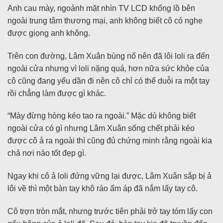
Anh cau mày, ngoảnh mặt nhìn TV LCD khổng lồ bên
ngoài trung tâm thương mại, anh không biết cô có nghe
được giọng anh không.
Trên con đường, Lâm Xuân bùng nổ nên đã lôi loli ra đến
ngoài cửa nhưng vì loli nặng quá, hơn nữa sức khỏe của
cô cũng đang yếu dần đi nên cô chỉ có thể duỗi ra một tay
rồi chẳng làm được gì khác.
“Mày đừng hòng kéo tao ra ngoài.” Mặc dù không biết
ngoài cửa có gì nhưng Lâm Xuân sống chết phải kéo
được cô ả ra ngoài thì cũng đủ chứng minh rằng ngoài kia
chả nơi nào tốt đẹp gì.
Ngay khi cô ả loli đứng vững lại được, Lâm Xuân sắp bị ả
lôi về thì một bàn tay khô ráo ấm áp đã nắm lấy tay cô.
Cô trợn tròn mắt, nhưng trước tiên phải trở tay tóm lấy con