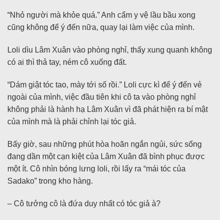
“Nhỏ người mà khỏe quá.” Anh cẩm y vệ lầu bầu xong
cũng không để ý đến nữa, quay lại làm việc của mình.
Loli dìu Lâm Xuân vào phòng nghỉ, thấy xung quanh không
có ai thì thả tay, ném cô xuống đất.
“Dám giật tóc tao, mày tới số rồi.” Loli cực kì để ý đến vẻ
ngoài của mình, việc đầu tiên khi cô ta vào phòng nghỉ
không phải là hành hạ Lâm Xuân vì đã phát hiện ra bí mật
của mình mà là phải chỉnh lại tóc giả.
Bấy giờ, sau những phút hòa hoãn ngắn ngủi, sức sống
đang dần một cạn kiệt của Lâm Xuân đã bình phục được
một ít. Cô nhìn bóng lưng loli, rồi lấy ra “mái tóc của
Sadako” trong kho hàng.
– Cô tưởng cô là đứa duy nhất có tóc giả à?