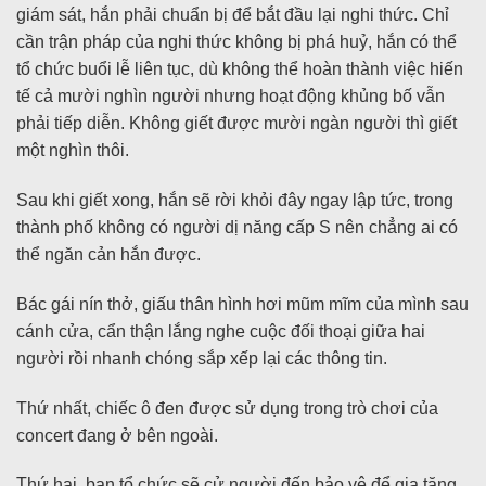
giám sát, hắn phải chuẩn bị để bắt đầu lại nghi thức. Chỉ
cần trận pháp của nghi thức không bị phá huỷ, hắn có thể
tổ chức buổi lễ liên tục, dù không thể hoàn thành việc hiến
tế cả mười nghìn người nhưng hoạt động khủng bố vẫn
phải tiếp diễn. Không giết được mười ngàn người thì giết
một nghìn thôi.
Sau khi giết xong, hắn sẽ rời khỏi đây ngay lập tức, trong
thành phố không có người dị năng cấp S nên chẳng ai có
thể ngăn cản hắn được.
Bác gái nín thở, giấu thân hình hơi mũm mĩm của mình sau
cánh cửa, cẩn thận lắng nghe cuộc đối thoại giữa hai
người rồi nhanh chóng sắp xếp lại các thông tin.
Thứ nhất, chiếc ô đen được sử dụng trong trò chơi của
concert đang ở bên ngoài.
Thứ hai, ban tổ chức sẽ cử người đến bảo vệ để gia tăng