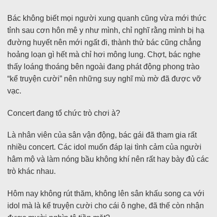
Bác không biết mọi người xung quanh cũng vừa mới thức
tỉnh sau cơn hôn mê y như mình, chỉ nghĩ rằng mình bị hạ
đường huyết nên mới ngất đi, thành thử bác cũng chẳng
hoảng loạn gì hết mà chỉ hơi mông lung. Chợt, bác nghe
thấy loáng thoáng bên ngoài đang phát động phong trào
“kể truyện cười” nên những suy nghĩ mù mờ đã được vỡ
vạc.
Concert đang tổ chức trò chơi à?
Là nhân viên của sân vận động, bác gái đã tham gia rất
nhiều concert. Các idol muốn đáp lại tình cảm của người
hâm mộ và làm nóng bầu không khí nên rất hay bày đủ các
trò khác nhau.
Hôm nay không rút thăm, không lên sân khấu song ca với
idol mà là kể truyện cười cho cái ô nghe, đã thế còn nhận