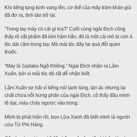
Khi tiếng tụng kinh vang lên, cơ thể của mấy trăm khán giả
đã đơ ra, tỉnh táo trở lại.
“Trong tay mày có cái gì kia?” Cuối cùng ngài Địch cũng
thấy rõ vật phẩm đã kìm hãm hắn, đó là một cái mõ bị con ả
tóc dài cầm trong tay. Mà mái tóc đấy lại quá đỗi quen
thuộc.
“Mày là Sadako Ngộ Không.” Ngài Địch nhận ra Lâm
Xuân, bởi vì mái tóc đó rất dễ nhận biết.
Lâm Xuân sợ hãi vì tiếng nói lạnh lùng, tàn ác nhưng lại
chất chứa nỗi hưng phấn của ngài Địch, cô thấy đầu mình
tê dại, máu chảy ngược vào trong.
Mình bị phát hiện rồi, bọn Lửa Xanh đã biết mình là người
cứu Từ Phi Hàng.