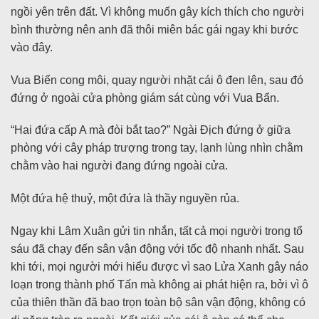
ngồi yên trên đất. Vì không muốn gây kích thích cho người
bình thường nên anh đã thôi miên bác gái ngay khi bước
vào đây.
Vua Biển cong môi, quay người nhặt cái ô đen lên, sau đó
đứng ở ngoài cửa phòng giám sát cùng với Vua Bẩn.
“Hai đứa cấp A mà đòi bắt tao?” Ngài Địch đứng ở giữa
phòng với cây pháp trượng trong tay, lạnh lùng nhìn chằm
chằm vào hai người đang đứng ngoài cửa.
Một đứa hệ thuỷ, một đứa là thầy nguyền rủa.
Ngay khi Lâm Xuân gửi tin nhắn, tất cả mọi người trong tổ
sáu đã chạy đến sân vận động với tốc độ nhanh nhất. Sau
khi tới, mọi người mới hiểu được vì sao Lửa Xanh gây náo
loạn trong thành phố Tấn mà không ai phát hiện ra, bởi vì ô
của thiên thần đã bao trọn toàn bộ sân vận động, không có