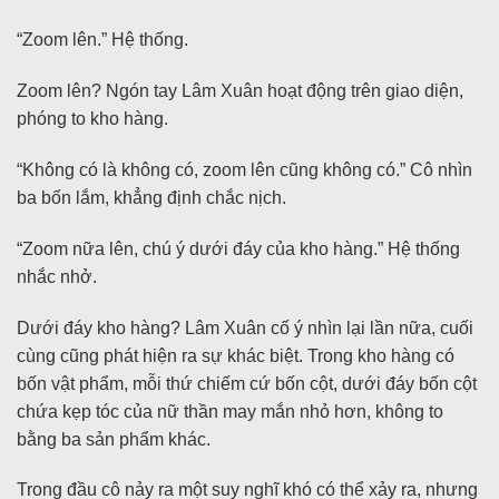
“Zoom lên.” Hệ thống.
Zoom lên? Ngón tay Lâm Xuân hoạt động trên giao diện,
phóng to kho hàng.
“Không có là không có, zoom lên cũng không có.” Cô nhìn
ba bốn lắm, khẳng định chắc nịch.
“Zoom nữa lên, chú ý dưới đáy của kho hàng.” Hệ thống
nhắc nhở.
Dưới đáy kho hàng? Lâm Xuân cố ý nhìn lại lần nữa, cuối
cùng cũng phát hiện ra sự khác biệt. Trong kho hàng có
bốn vật phẩm, mỗi thứ chiếm cứ bốn cột, dưới đáy bốn cột
chứa kẹp tóc của nữ thần may mắn nhỏ hơn, không to
bằng ba sản phẩm khác.
Trong đầu cô nảy ra một suy nghĩ khó có thể xảy ra, nhưng