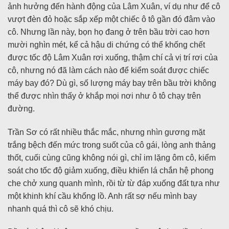
ảnh hưởng đến hành động của Lâm Xuân, ví dụ như để cô
vượt đèn đỏ hoặc sắp xếp một chiếc ô tô gần đó đâm vào
cô. Nhưng lần này, bọn họ đang ở trên bầu trời cao hơn
mười nghìn mét, kể cả hậu di chứng có thể khống chết
được tốc độ Lâm Xuân rơi xuống, thậm chí cả vị trí rơi của
cô, nhưng nó đã làm cách nào để kiểm soát được chiếc
máy bay đó? Dù gì, số lượng máy bay trên bầu trời không
thể được nhìn thấy ở khắp mọi nơi như ô tô chạy trên
đường.
Trần Sơ có rất nhiều thắc mắc, nhưng nhìn gương mặt
trắng bệch đến mức trong suốt của cô gái, lòng anh thảng
thốt, cuối cùng cũng không nói gì, chỉ im lặng ôm cô, kiểm
soát cho tốc độ giảm xuống, điều khiển lá chắn hệ phong
che chở xung quanh mình, rồi từ từ đáp xuống đất tựa như
một khinh khí cầu khổng lồ. Anh rất sợ nếu mình bay
nhanh quá thì cô sẽ khó chịu.