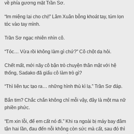
về phía gương mặt Trần Sơ.
“Im miệng lại cho chị!” Lâm Xuân bỗng khoát tay, túm lọn
tóc vào tay mình.
Trần Sơ ngạc nhiên nhìn cô.
“Tóc… Vừa rồi không làm gì chứ?” Cô chột dạ hỏi.
Chết mất, mới nãy cô bận trò chuyện thân mật với hệ
thống, Sadako đã giấu cô làm trò gì?
“Thì liên tục tạo ra… những hình thù kì lạ.” Trần Sơ đáp.
Bắn tim? Chắc chắn không chỉ mỗi vậy, đây là một ma nữ
phiền phức.
“Em xin lỗi, để em cất nó đi.” Khi ra ngoài bị máy bay đâm
tận hai lần, đau đến nỗi không còn sức mà cất, sau đó thì