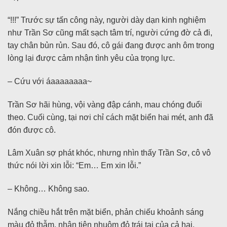
“!!!” Trước sự tấn công này, người dày dạn kinh nghiệm
như Trần Sơ cũng mất sạch tâm trí, người cứng đờ cả đi,
tay chân bủn rủn. Sau đó, cô gái đang được anh ôm trong
lòng lại được cảm nhận tình yêu của trọng lực.
– Cứu với áaaaaaaaa~
Trần Sơ hãi hùng, vội vàng đập cánh, mau chóng đuổi
theo. Cuối cùng, tại nơi chỉ cách mặt biển hai mét, anh đã
đón được cô.
Lâm Xuân sợ phát khóc, nhưng nhìn thấy Trần Sơ, cô vô
thức nói lời xin lỗi: “Em… Em xin lỗi.”
– Không… Không sao.
Nắng chiều hắt trên mặt biển, phản chiếu khoảnh sáng
màu đỏ thẫm, nhân tiện nhuộm đỏ trái tai của cả hai.