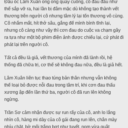
Đầu óc Lâm Xuân ong ong quay cuồng, cô đau đầu như
thể sắp vỡ ra, hai lần bị đâm mặc dù không tạo thành vết
thương trên người cô nhưng tâm lý lại tổn thương vô cùng.
Cô nhắm mắt, hít thở sâu, gắng để mình bình tĩnh lại,
nhưng cô càng như vậy thì cơn đau do cuộc va chạm gây
ra tựa như một bộ phim điện ảnh được chiếu lại, cứ phát đi
phát lại trên người cô.
Tất cả đều là giả, vết thương của mình đã lành rồi, hệ
thống đã chữa trị, cơ thể sẽ không đau nữa, đều là giả hết.
Lâm Xuân liên tục thao túng bản thân nhưng vẫn không
thể loại bỏ được nỗi đau trong tâm trí, khi cơn đau thấu
xương ập đến lần thứ ba, người cô đã run lên không
ngừng.
Trần Sơ cảm nhận được sự run rẩy của cô, anh lo lắng
nhìn cô, hàng mi dày của cô gái đang run lên, chân mày
nhíu chặt, bờ môi trắng bợt như tuyết, nom vừa quật