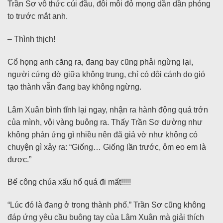
Trần Sơ vô thức cúi đầu, đôi môi đỏ mọng dần dần phóng
to trước mắt anh.
– Thình thịch!
Cổ họng anh căng ra, đang bay cũng phải ngừng lại,
người cứng đờ giữa không trung, chỉ có đôi cánh do gió
tạo thành vẫn đang bay không ngừng.
Lâm Xuân bình tĩnh lại ngay, nhận ra hành động quá trớn
của mình, vội vàng buông ra. Thấy Trần Sơ dường như
không phản ứng gì nhiều nên đã giả vờ như không có
chuyện gì xảy ra: “Giống… Giống lần trước, ôm eo em là
được.”
Bế công chúa xấu hổ quá đi mất!!!!!
“Lúc đó là đang ở trong thành phố.” Trần Sơ cũng không
đáp ứng yêu cầu buông tay của Lâm Xuân mà giải thích