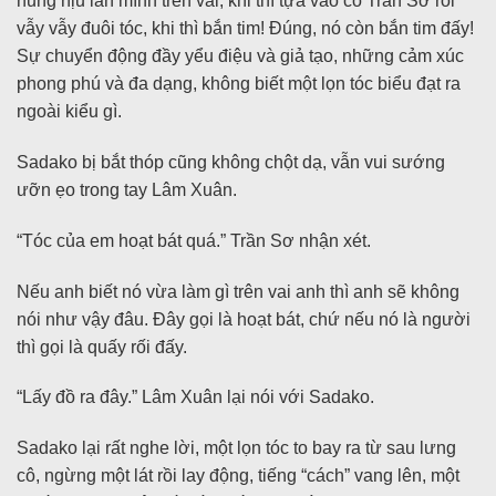
nũng nịu lăn mình trên vai, khi thì tựa vào cổ Trần Sơ rồi
vẫy vẫy đuôi tóc, khi thì bắn tim! Đúng, nó còn bắn tim đấy!
Sự chuyển động đầy yểu điệu và giả tạo, những cảm xúc
phong phú và đa dạng, không biết một lọn tóc biểu đạt ra
ngoài kiểu gì.
Sadako bị bắt thóp cũng không chột dạ, vẫn vui sướng
ưỡn ẹo trong tay Lâm Xuân.
“Tóc của em hoạt bát quá.” Trần Sơ nhận xét.
Nếu anh biết nó vừa làm gì trên vai anh thì anh sẽ không
nói như vậy đâu. Đây gọi là hoạt bát, chứ nếu nó là người
thì gọi là quấy rối đấy.
“Lấy đồ ra đây.” Lâm Xuân lại nói với Sadako.
Sadako lại rất nghe lời, một lọn tóc to bay ra từ sau lưng
cô, ngừng một lát rồi lay động, tiếng “cách” vang lên, một