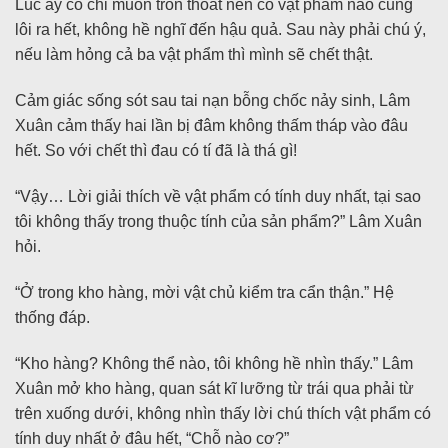
Lúc ấy cô chỉ muốn trốn thoát nên có vật phẩm nào cũng
lôi ra hết, không hề nghĩ đến hậu quả. Sau này phải chú ý,
nếu làm hỏng cả ba vật phẩm thì mình sẽ chết thật.
Cảm giác sống sót sau tai nạn bỗng chốc nảy sinh, Lâm
Xuân cảm thấy hai lần bị đâm không thấm tháp vào đâu
hết. So với chết thì đau có tí đã là thá gì!
“Vậy… Lời giải thích về vật phẩm có tính duy nhất, tại sao
tôi không thấy trong thuộc tính của sản phẩm?” Lâm Xuân
hỏi.
“Ở trong kho hàng, mời vật chủ kiểm tra cẩn thận.” Hệ
thống đáp.
“Kho hàng? Không thể nào, tôi không hề nhìn thấy.” Lâm
Xuân mở kho hàng, quan sát kĩ lưỡng từ trái qua phải từ
trên xuống dưới, không nhìn thấy lời chú thích vật phẩm có
tính duy nhất ở đâu hết, “Chỗ nào cơ?”