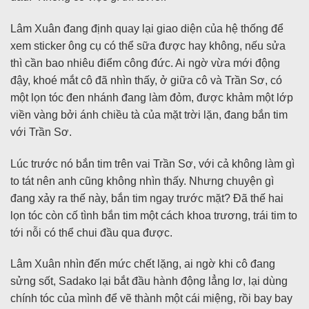
Lâm Xuân đang định quay lại giao diện của hệ thống để
xem sticker ông cụ có thể sữa được hay không, nếu sửa
thì cần bao nhiêu điểm công đức. Ai ngờ vừa mới động
đậy, khoé mắt cô đã nhìn thấy, ở giữa cô và Trần Sơ, có
một lọn tóc đen nhánh đang làm đỏm, được khảm một lớp
viền vàng bởi ánh chiều tà của mặt trời lặn, đang bắn tim
với Trần Sơ.
Lúc trước nó bắn tim trên vai Trần Sơ, với cả không làm gì
to tát nên anh cũng không nhìn thấy. Nhưng chuyện gì
đang xảy ra thế này, bắn tim ngay trước mặt? Đã thế hai
lọn tóc còn cố tình bắn tim một cách khoa trương, trái tim to
tới nỗi có thể chui đầu qua được.
Lâm Xuân nhìn đến mức chết lặng, ai ngờ khi cô đang
sửng sốt, Sadako lại bắt đầu hành động lẳng lơ, lại dùng
chính tóc của mình để vẽ thành một cái miệng, rồi bay bay