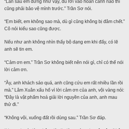
“Lần sau em đừng như vậy, dù rơi vào hoàn cảnh nào thì
cũng phải bảo vệ mình trước.” Trần Sơ nói.
“Em biết, em không sao mà, dù gì cũng không bị đâm chết.”
Cô nói kiểu sao cũng được.
Nếu như anh không nhìn thấy bộ dạng em khi đấy, có lẽ
anh sẽ tin em.
“Cảm ơn em.” Trần Sơ không biết nên nói gì, chỉ có thể nói
lời cảm ơn.
“Ầy, anh khách sáo quá, anh cũng cứu em rất nhiều lần rồi
mà.” Lâm Xuân xấu hổ vì lời cảm ơn của anh, vội vàng nói:
“Đây là vật phẩm hoá giải lời nguyền của anh, anh mau
thử đi.”
“Không vội, xuống đất rồi dùng sau.” Trần Sơ đáp.