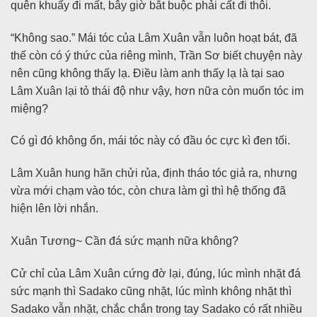
quên khuấy đi mất, bây giờ bắt buộc phải cất đi thôi.
“Không sao.” Mái tóc của Lâm Xuân vẫn luôn hoạt bát, đã
thế còn có ý thức của riêng mình, Trần Sơ biết chuyện này
nên cũng không thấy lạ. Điều làm anh thấy lạ là tại sao
Lâm Xuân lại tỏ thái độ như vậy, hơn nữa còn muốn tóc im
miệng?
Có gì đó không ổn, mái tóc này có đầu óc cực kì đen tối.
Lâm Xuân hung hãn chửi rủa, định tháo tóc giả ra, nhưng
vừa mới chạm vào tóc, còn chưa làm gì thì hệ thống đã
hiện lên lời nhắn.
Xuân Tương~ Cần đá sức mạnh nữa không?
Cử chỉ của Lâm Xuân cứng đờ lại, đúng, lúc mình nhặt đá
sức mạnh thì Sadako cũng nhặt, lúc mình không nhặt thì
Sadako vẫn nhặt, chắc chắn trong tay Sadako có rất nhiều