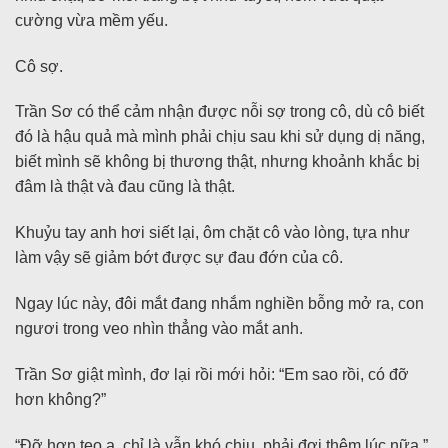
cường vừa mềm yếu.
Cô sợ.
Trần Sơ có thể cảm nhận được nỗi sợ trong cô, dù cô biết
đó là hậu quả mà mình phải chịu sau khi sử dụng dị năng,
biết mình sẽ không bị thương thật, nhưng khoảnh khắc bị
đâm là thật và đau cũng là thật.
Khuỷu tay anh hơi siết lại, ôm chặt cô vào lòng, tựa như
làm vậy sẽ giảm bớt được sự đau đớn của cô.
Ngay lúc này, đôi mắt đang nhắm nghiền bỗng mở ra, con
ngươi trong veo nhìn thẳng vào mắt anh.
Trần Sơ giật mình, đơ lại rồi mới hỏi: “Em sao rồi, có đỡ
hơn không?”
“Đỡ hơn tẹo ạ, chỉ là vẫn khó chịu, phải đợi thêm lúc nữa.”