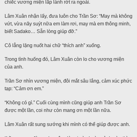
chiếc vương miện lấp lánh rớt ra ngoài.
Lâm Xuân nhận lấy, đưa luôn cho Trần Sơ: “May mà không
vứt, vừa nãy suýt nữa em làm rơi, may mà em thông minh,
biết Sadako… Sẵn lòng giúp đỡ.”
Cô lẳng lặng nuốt hai chữ “thích anh” xuống.
Trong tình huống đó, Lâm Xuân còn lo cho vương miện
của anh.
Trần Sơ nhìn vương miện, đôi mắt sâu lắng, cảm xúc phức
tạp: “Cảm ơn em.”
“Không có gì.” Cuối cùng mình cũng giúp anh Trần Sơ
được một lần, coi như còn mang ơn một lần nữa.
Lâm Xuân rất sung sướng khi mình có thể giúp được anh.