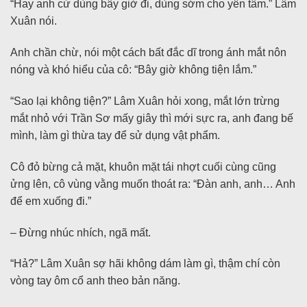
“Hay anh cứ dùng bây giờ đi, dùng sớm cho yên tâm.” Lâm
Xuân nói.
Anh chần chừ, nói một cách bất đắc dĩ trong ánh mắt nôn
nóng và khó hiểu của cô: “Bây giờ không tiện lắm.”
“Sao lại không tiện?” Lâm Xuân hỏi xong, mắt lớn trừng
mắt nhỏ với Trần Sơ mấy giây thì mới sực ra, anh đang bế
mình, làm gì thừa tay để sử dụng vật phẩm.
Cô đỏ bừng cả mặt, khuôn mặt tái nhợt cuối cùng cũng
ửng lên, cô vùng vằng muốn thoát ra: “Đàn anh, anh… Anh
để em xuống đi.”
– Đừng nhúc nhích, ngã mất.
“Hả?” Lâm Xuân sợ hãi không dám làm gì, thậm chí còn
vòng tay ôm cổ anh theo bản năng.