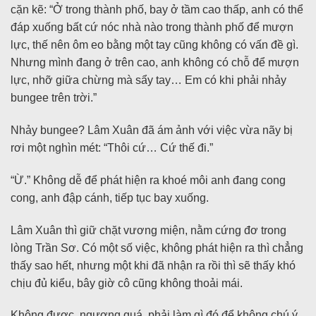
cặn kẽ: “Ở trong thành phố, bay ở tầm cao thấp, anh có thể
đáp xuống bất cứ nóc nhà nào trong thành phố để mượn
lực, thế nên ôm eo bằng một tay cũng không có vấn đề gì.
Nhưng mình đang ở trên cao, anh không có chỗ để mượn
lực, nhỡ giữa chừng mà sẩy tay… Em có khi phải nhảy
bungee trên trời.”
Nhảy bungee? Lâm Xuân đã ám ảnh với việc vừa nãy bị
rơi một nghìn mét: “Thôi cứ… Cứ thế đi.”
“Ừ.” Không dễ để phát hiện ra khoé môi anh đang cong
cong, anh đập cánh, tiếp tục bay xuống.
Lâm Xuân thì giữ chặt vương miện, nằm cứng đơ trong
lòng Trần Sơ. Có một số việc, không phát hiện ra thì chẳng
thấy sao hết, nhưng một khi đã nhận ra rồi thì sẽ thấy khó
chịu đủ kiểu, bây giờ cô cũng không thoải mái.
Không được, ngượng quá, phải làm gì đó để không chú ý