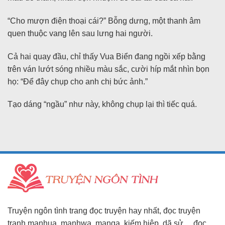
“Cho mượn điện thoại cái?” Bỗng dưng, một thanh âm
quen thuộc vang lên sau lưng hai người.
Cả hai quay đầu, chỉ thấy Vua Biển đang ngồi xếp bằng
trên ván lướt sóng nhiều màu sắc, cười híp mắt nhìn bọn
họ: “Để đây chụp cho anh chị bức ảnh.”
Tạo dáng “ngầu” như này, không chụp lại thì tiếc quá.
Truyện ngôn tình trang đọc truyện hay nhất, đọc truyện
tranh manhua, manhwa, manga, kiếm hiệp, dã sử,…đọc