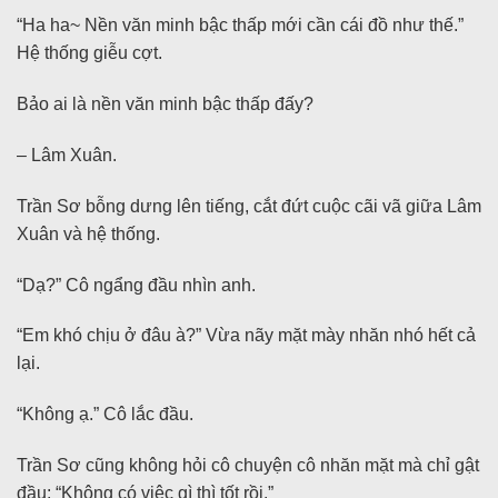
“Ha ha~ Nền văn minh bậc thấp mới cần cái đồ như thế.”
Hệ thống giễu cợt.
Bảo ai là nền văn minh bậc thấp đấy?
– Lâm Xuân.
Trần Sơ bỗng dưng lên tiếng, cắt đứt cuộc cãi vã giữa Lâm
Xuân và hệ thống.
“Dạ?” Cô ngẩng đầu nhìn anh.
“Em khó chịu ở đâu à?” Vừa nãy mặt mày nhăn nhó hết cả
lại.
“Không ạ.” Cô lắc đầu.
Trần Sơ cũng không hỏi cô chuyện cô nhăn mặt mà chỉ gật
đầu: “Không có việc gì thì tốt rồi.”