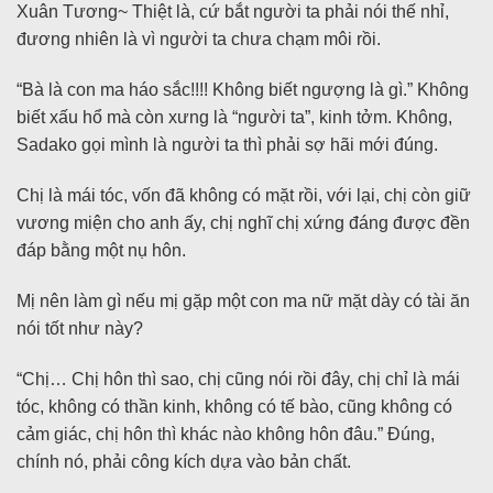
Xuân Tương~ Thiệt là, cứ bắt người ta phải nói thế nhỉ,
đương nhiên là vì người ta chưa chạm môi rồi.
“Bà là con ma háo sắc!!!! Không biết ngượng là gì.” Không
biết xấu hổ mà còn xưng là “người ta”, kinh tởm. Không,
Sadako gọi mình là người ta thì phải sợ hãi mới đúng.
Chị là mái tóc, vốn đã không có mặt rồi, với lại, chị còn giữ
vương miện cho anh ấy, chị nghĩ chị xứng đáng được đền
đáp bằng một nụ hôn.
Mị nên làm gì nếu mị gặp một con ma nữ mặt dày có tài ăn
nói tốt như này?
“Chị… Chị hôn thì sao, chị cũng nói rồi đây, chị chỉ là mái
tóc, không có thần kinh, không có tế bào, cũng không có
cảm giác, chị hôn thì khác nào không hôn đâu.” Đúng,
chính nó, phải công kích dựa vào bản chất.