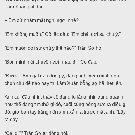
Lâm Xuân gật đầu.
– Em cứ nhắm mắt nghỉ ngơi nhé?
“Em không muốn.” Cô lắc đầu: “Em phải dời sự chú ý.”
“Em muốn dời sự chú ý thế nào?” Trần Sơ hỏi.
“Bọn mình nói chuyện với nhau đi.” Cô đáp.
“Được.” Anh gật đầu đồng ý, đang nghĩ xem mình nên
chọn chủ đề nào hay thì Lâm Xuân bỗng sợ hãi hét lên.
Anh cúi đầu nhìn, thấy cô đang lo lắng nhìn xung quanh
như thể đang tìm thứ gì đó, cuối cùng bỗng sực ra điều gì
đó, giơ bàn tay trắng nõn xinh xắn ra trước mặt anh: “Lấy
ra đây.”
“Cái gì?” Trần Sơ tự động hỏi.