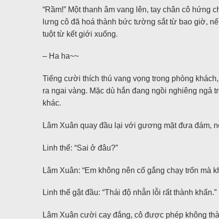
“Rầm!” Một thanh âm vang lên, tay chân cô hứng ch
lưng cô đã hoá thành bức tường sắt từ bao giờ, nế
tuột từ kết giới xuống.
– Ha ha~~
Tiếng cười thích thú vang vọng trong phòng khách,
ra ngai vàng. Mặc dù hắn đang ngồi nghiêng ngả t
khác.
Lâm Xuân quay đầu lại với gương mặt đưa đám, nói 
Linh thể: “Sai ở đâu?”
Lâm Xuân: “Em không nên cố gắng chạy trốn mà kh
Linh thể gật đầu: “Thái độ nhẫn lỗi rất thành khẩn.”
Lâm Xuân cười cay đắng, cô được phép không thà