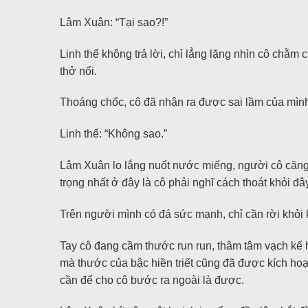
Lâm Xuân: “Tại sao?!”
Linh thể không trả lời, chỉ lẳng lặng nhìn cô ch
thở nổi.
Thoáng chốc, cô đã nhận ra được sai lầm của mình: 
Linh thể: “Không sao.”
Lâm Xuân lo lắng nuốt nước miếng, người cô căng t
trọng nhất ở đây là cô phải nghĩ cách thoát khỏi đâ
Trên người mình có đá sức mạnh, chỉ cần rời khỏi k
Tay cô đang cầm thước run run, thâm tâm vạch kế ho
mà thước của bậc hiền triết cũng đã được kích hoạt
cần để cho cô bước ra ngoài là được.