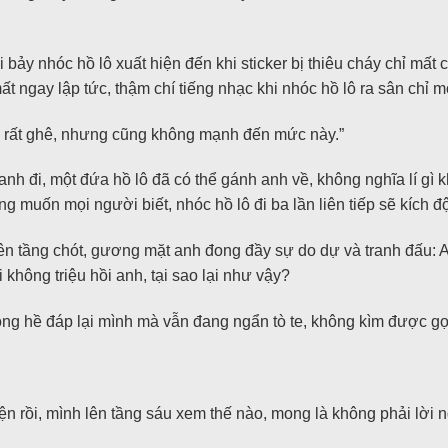
i bảy nhóc hồ lô xuất hiện đến khi sticker bị thiêu cháy chỉ mấ
mất ngay lập tức, thậm chí tiếng nhạc khi nhóc hồ lô ra sân chỉ m
u rất ghê, nhưng cũng không mạnh đến mức này.”
c anh đi, một đứa hồ lô đã có thể gánh anh về, không nghĩa lí g
g muốn mọi người biết, nhóc hồ lô đi ba lần liên tiếp sẽ kích
n tầng chót, gương mặt anh đong đầy sự do dự và tranh đấu: Anh
không triệu hồi anh, tại sao lại như vậy?
ng hề đáp lại mình mà vẫn đang ngẩn tò te, không kìm được gọi
 rồi, mình lên tầng sáu xem thế nào, mong là không phải lời n