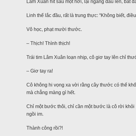
Lâm Xuân hít sâu một hơi, lại ngẩng đầu lên, bắt đầ
Linh thể lắc đầu, rất là trung thực: “Không biết, điều
Vô học, phạt mười thước.
– Thịch! Thình thịch!
Trái tim Lâm Xuân loạn nhịp, cô giơ tay lên chỉ th
– Giơ tay ra!
Cô không hi vọng xa vời rằng cây thước có thể khố
mà chẳng màng gì hết.
Chỉ một bước thôi, chỉ cần một bước là cô rời khỏi k
ngồi im.
Thành công rồi?!