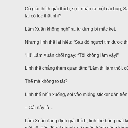
Cô giải thích giải thích, sực nhận ra một cái bug, S
lại có tóc thật nhỉ?
Lâm Xuân không nghĩ ra, tự dưng bị mắc kẹt.
Nhưng linh thể lại hiểu: “Sau đó ngươi tìm được thi
“!!!!” Lâm Xuân chối ngay: “Tôi không làm vậy!”
Linh thể chẳng thèm quan tâm: “Làm thì làm thôi, cũn
Thế mà không to tát?
Linh thể nhìn xuống, soi vào miếng sticker dán trê
– Cái này là…
Lâm Xuân đang định giải thích, linh thể bỗng mất ki
mặt cô. Tốc độ rất nhanh, cô muốn tránh cũng khôn