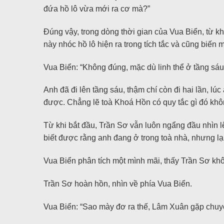
đứa hồ lô vừa mới ra cơ mà?”
Đúng vậy, trong dòng thời gian của Vua Biển, từ kh
này nhóc hồ lô hiện ra trong tích tắc và cũng biến 
Vua Biển: “Không đúng, mặc dù linh thể ở tầng sá
Anh đã đi lên tầng sáu, thậm chí còn đi hai lần, lú
được. Chẳng lẽ toà Khoá Hồn có quy tắc gì đó khôn
Từ khi bắt đầu, Trần Sơ vẫn luôn ngẩng đầu nhìn lê
biết được rằng anh đang ở trong toà nhà, nhưng lại 
Vua Biển phân tích một mình mãi, thấy Trần Sơ khô
Trần Sơ hoàn hồn, nhìn về phía Vua Biển.
Vua Biển: “Sao mày đơ ra thế, Lâm Xuân gặp chuyện