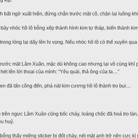
h bất ngờ xuất hiện, đứng chắn trước mặt cô, chặn lại luồng khí
, bảy nhóc hồ lô bỗng xếp thành hình kim tự tháp, biến thành ki
ong lòng lại dấy lên hi vọng. Nếu nhóc hồ lô có thể xuyên qua 
ước mặt Lâm Xuân, mặc dù không cao nhưng lại vô cùng khí phá
hét lên lời thoại của mình: “Yêu quái, thả ông của ta…”
đen đã tấn công đến, phá nát kim cương hồ lô thành tro bụi…
 trên ngực Lâm Xuân cũng bốc cháy, loáng chốc đã hoá tro tàn, 
êu huỷ.
ng thấy miếng sticker bị đốt cháy, nét mặt anh trở nên cực kì n