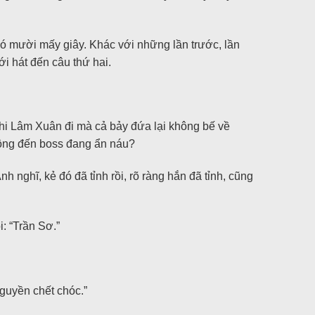
t có mười mấy giây. Khác với những lần trước, lần
ới hát đến câu thứ hai.
ì khi Lâm Xuân đi mà cả bảy đứa lại không bế về
 động đến boss đang ẩn náu?
 nghĩ, kẻ đó đã tỉnh rồi, rõ ràng hắn đã tỉnh, cũng
: “Trần Sơ.”
guyền chết chóc.”