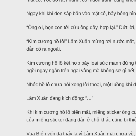
Ngay khi khí đen sắp bắn vào mặt cô, bảy bóng hìn
“Ông ơi, bọn con tới cứu ông đây, hợp lại.” Dứt lời
“Kim cương hồ lô!” Lâm Xuân mừng rơi nước mắt, tr
dẫn cô ra ngoài.
Kim cương hồ lô kết hợp bảy loại sức mạnh đứng tr
ngồi ngay ngắn trên ngai vàng mà không sợ gì hết, 
Nhóc hồ lô chưa nói xong lời thoại, một luồng khí 
Lâm Xuân đang kích động: “…”
Khi kim cương hồ lô biến mất, miếng sticker ông cụ
của miếng sticker đang dán ở chỗ khác cũng bị thi
Vua Biển vốn đã thấy lạ vì Lâm Xuân mãi chưa về, bỗ