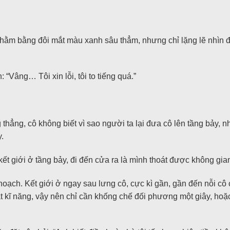
ằm chằm bằng đôi mắt màu xanh sâu thẳm, nhưng chỉ lặng lẽ nhì
“Vâng… Tôi xin lỗi, tôi to tiếng quá.”
hẳng, cô không biết vì sao người ta lại đưa cô lên tầng bảy, 
y.
ết giới ở tầng bảy, đi đến cửa ra là mình thoát được không gian
ạch. Kết giới ở ngay sau lưng cô, cực kì gần, gần đến nỗi cô ch
 kĩ năng, vậy nên chỉ cần khống chế đối phương một giây, hoặc 