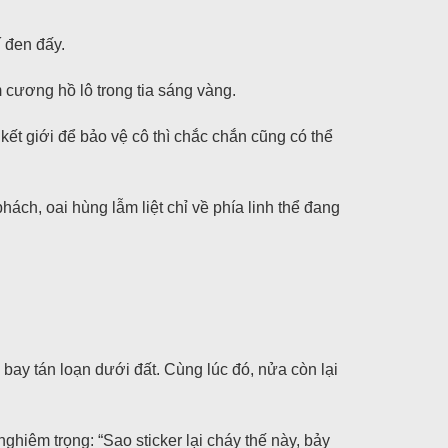
 đen đấy.
m cương hồ lô trong tia sáng vàng.
kết giới để bảo vệ cô thì chắc chắn cũng có thể
ch, oai hùng lẫm liệt chỉ về phía linh thể đang
bay tán loạn dưới đất. Cùng lúc đó, nửa còn lại
ghiêm trọng: “Sao sticker lại cháy thế này, bảy