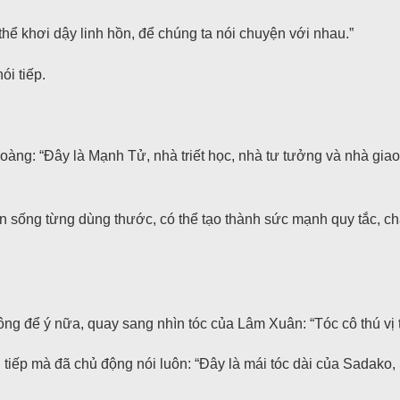
 thể khơi dậy linh hồn, để chúng ta nói chuyện với nhau.”
i tiếp.
hoàng: “Đây là Mạnh Tử, nhà triết học, nhà tư tưởng và nhà giao
còn sống từng dùng thước, có thể tạo thành sức mạnh quy tắc, c
ng để ý nữa, quay sang nhìn tóc của Lâm Xuân: “Tóc cô thú vị t
 tiếp mà đã chủ động nói luôn: “Đây là mái tóc dài của Sadako,