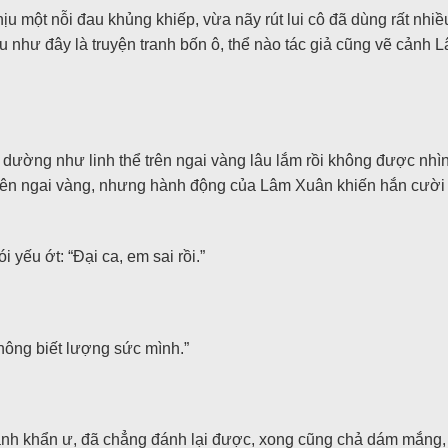
ịu một nỗi đau khủng khiếp, vừa nãy rút lui cô đã dùng rất nhi
u như đây là truyện tranh bốn ô, thể nào tác giả cũng vẽ cảnh 
 dường như linh thể trên ngai vàng lâu lắm rồi không được nhì
rên ngai vàng, nhưng hành động của Lâm Xuân khiến hắn cười t
yếu ớt: “Đại ca, em sai rồi.”
ông biết lượng sức mình.”
nh khẩn ư, đã chẳng đánh lại được, xong cũng chả dám mắng,