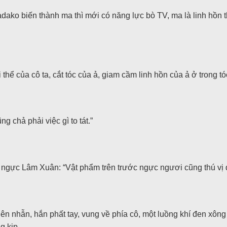
adako biến thành ma thì mới có năng lực bò TV, ma là linh hồn thì
 thể của cô ta, cắt tóc của ả, giam cầm linh hồn của ả ở trong tó
g chả phải việc gì to tát.”
n ngực Lâm Xuân: “Vật phẩm trên trước ngực ngươi cũng thú vị đ
ên nhẫn, hắn phất tay, vung về phía cô, một luồng khí đen xông 
g kịp.