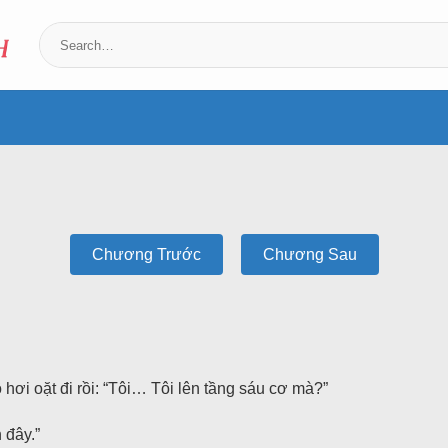
Chương Trước
Chương Sau
ơi oặt đi rồi: “Tôi… Tôi lên tầng sáu cơ mà?”
 đây.”