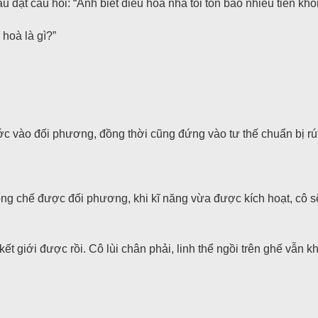
u đặt câu hỏi: “Anh biết điều hoà nhà tôi tốn bao nhiêu tiền kh
 hoà là gì?”
ước vào đối phương, đồng thời cũng đứng vào tư thế chuẩn bị rút 
ng chế được đối phương, khi kĩ năng vừa được kích hoạt, cô sẽ 
ết giới được rồi. Cô lùi chân phải, linh thể ngồi trên ghế vẫn kh