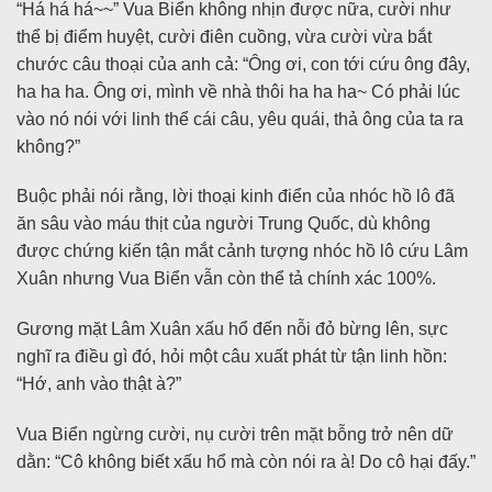
“Há há há~~” Vua Biển không nhịn được nữa, cười như
thể bị điểm huyệt, cười điên cuồng, vừa cười vừa bắt
chước câu thoại của anh cả: “Ông ơi, con tới cứu ông đây,
ha ha ha. Ông ơi, mình về nhà thôi ha ha ha~ Có phải lúc
vào nó nói với linh thể cái câu, yêu quái, thả ông của ta ra
không?”
Buộc phải nói rằng, lời thoại kinh điển của nhóc hồ lô đã
ăn sâu vào máu thịt của người Trung Quốc, dù không
được chứng kiến tận mắt cảnh tượng nhóc hồ lô cứu Lâm
Xuân nhưng Vua Biển vẫn còn thể tả chính xác 100%.
Gương mặt Lâm Xuân xấu hổ đến nỗi đỏ bừng lên, sực
nghĩ ra điều gì đó, hỏi một câu xuất phát từ tận linh hồn:
“Hớ, anh vào thật à?”
Vua Biển ngừng cười, nụ cười trên mặt bỗng trở nên dữ
dằn: “Cô không biết xấu hổ mà còn nói ra à! Do cô hại đấy.”