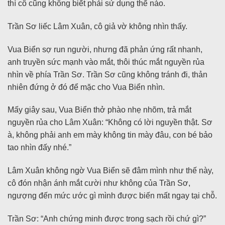
thì cô cũng không biết phải sử dụng thế nào.
Trần Sơ liếc Lâm Xuân, cô giả vờ không nhìn thấy.
Vua Biển sợ run người, nhưng đã phản ứng rất nhanh,
anh truyền sức mạnh vào mắt, thôi thúc mắt nguyền rủa
nhìn về phía Trần Sơ. Trần Sơ cũng không tránh đi, thản
nhiên đứng ở đó để mặc cho Vua Biển nhìn.
Mấy giây sau, Vua Biển thở phào nhẹ nhõm, trả mắt
nguyền rủa cho Lâm Xuân: “Không có lời nguyền thật. Sơ
à, không phải anh em mày không tin mày đâu, con bé bảo
tao nhìn đấy nhé.”
Lâm Xuân không ngờ Vua Biển sẽ đâm mình như thế này,
cô đón nhận ánh mắt cười như không của Trần Sơ,
ngượng đến mức ước gì mình được biến mất ngay tại chỗ.
Trần Sơ: “Anh chứng minh được trong sạch rồi chứ gì?”