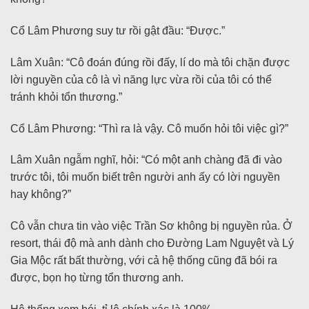
Cổ Lâm Phương suy tư rồi gật đầu: “Được.”
Lâm Xuân: “Cô đoán đúng rồi đấy, lí do mà tôi chặn được
lời nguyền của cô là vì năng lực vừa rồi của tôi có thể
tránh khỏi tổn thương.”
Cổ Lâm Phương: “Thì ra là vậy. Cô muốn hỏi tôi việc gì?”
Lâm Xuân ngẫm nghĩ, hỏi: “Có một anh chàng đã đi vào
trước tôi, tôi muốn biết trên người anh ấy có lời nguyền
hay không?”
Cô vẫn chưa tin vào việc Trần Sơ không bị nguyền rủa. Ở
resort, thái độ mà anh dành cho Đường Lam Nguyệt và Lý
Gia Mộc rất bất thường, với cả hệ thống cũng đã bói ra
được, bọn họ từng tổn thương anh.