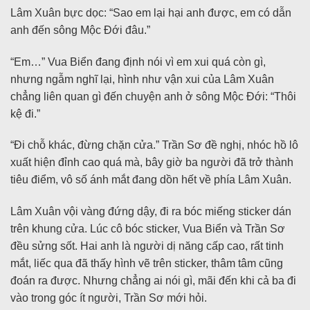
Lâm Xuân bực dọc: “Sao em lại hại anh được, em có dẫn
anh đến sông Mộc Đới đâu.”
“Em…” Vua Biển đang định nói vì em xui quá còn gì,
nhưng ngẫm nghĩ lại, hình như vận xui của Lâm Xuân
chẳng liên quan gì đến chuyện anh ở sông Mộc Đới: “Thôi
kệ đi.”
“Đi chỗ khác, đừng chặn cửa.” Trần Sơ đề nghị, nhóc hồ lô
xuất hiện đỉnh cao quá mà, bây giờ ba người đã trở thành
tiêu điểm, vô số ánh mắt đang dồn hết về phía Lâm Xuân.
Lâm Xuân vội vàng đứng dậy, đi ra bóc miếng sticker dán
trên khung cửa. Lúc cô bóc sticker, Vua Biển và Trần Sơ
đều sửng sốt. Hai anh là người dị năng cấp cao, rất tinh
mắt, liếc qua đã thấy hình vẽ trên sticker, thâm tâm cũng
đoán ra được. Nhưng chẳng ai nói gì, mãi đến khi cả ba đi
vào trong góc ít người, Trần Sơ mới hỏi.