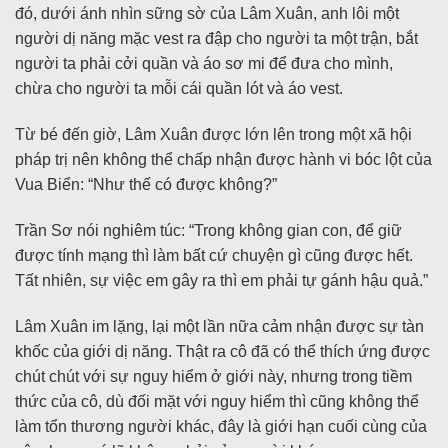
đó, dưới ánh nhìn sững sờ của Lâm Xuân, anh lôi một
người dị năng mặc vest ra đập cho người ta một trận, bắt
người ta phải cởi quần và áo sơ mi để đưa cho mình,
chừa cho người ta mỗi cái quần lót và áo vest.
Từ bé đến giờ, Lâm Xuân được lớn lên trong một xã hội
pháp trị nên không thể chấp nhận được hành vi bóc lột của
Vua Biển: “Như thế có được không?”
Trần Sơ nói nghiêm túc: “Trong không gian con, để giữ
được tính mạng thì làm bất cứ chuyện gì cũng được hết.
Tất nhiên, sự việc em gây ra thì em phải tự gánh hậu quả.”
Lâm Xuân im lặng, lại một lần nữa cảm nhận được sự tàn
khốc của giới dị năng. Thật ra cô đã có thể thích ứng được
chút chút với sự nguy hiểm ở giới này, nhưng trong tiềm
thức của cô, dù đối mặt với nguy hiểm thì cũng không thể
làm tổn thương người khác, đây là giới hạn cuối cùng của