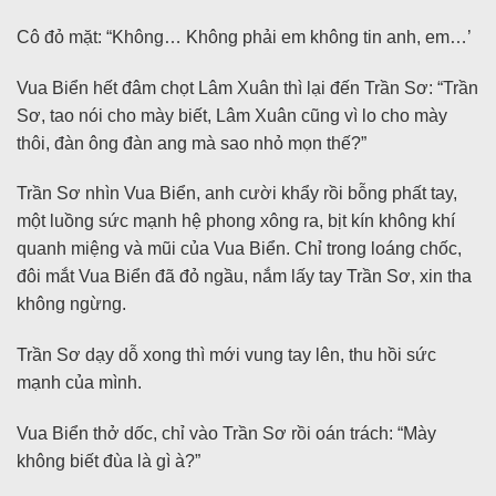
Cô đỏ mặt: “Không… Không phải em không tin anh, em…’
Vua Biển hết đâm chọt Lâm Xuân thì lại đến Trần Sơ: “Trần
Sơ, tao nói cho mày biết, Lâm Xuân cũng vì lo cho mày
thôi, đàn ông đàn ang mà sao nhỏ mọn thế?”
Trần Sơ nhìn Vua Biển, anh cười khẩy rồi bỗng phất tay,
một luồng sức mạnh hệ phong xông ra, bịt kín không khí
quanh miệng và mũi của Vua Biển. Chỉ trong loáng chốc,
đôi mắt Vua Biển đã đỏ ngầu, nắm lấy tay Trần Sơ, xin tha
không ngừng.
Trần Sơ dạy dỗ xong thì mới vung tay lên, thu hồi sức
mạnh của mình.
Vua Biển thở dốc, chỉ vào Trần Sơ rồi oán trách: “Mày
không biết đùa là gì à?”