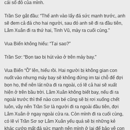
cái số đỏ của mình.
Trần Sơ gật đầu: “Thế anh vào lấy đá sức mạnh trước, anh
sẽ đem cả đá cho hai người, sau đó anh sẽ đi ra đầu tiên,
Lâm Xuân đi ra thứ hai, Tinh Vũ, mày ra cuối cùng.”
Vua Biển không hiểu: “Tại sao?”
Trần Sơ: “Bọn tao bị hút vào ở trên máy bay.”
Vua Biển “Ồ” lên, hiểu rồi. Hai người bị không gian con
nuốt vào nhưng máy bay sẽ không đứng im tại chỗ để đợi
bọn họ, thế nên lát nữa đi ra ngoài, có lẽ cả hai sẽ xuất
hiện ở trên bầu trời. Lâm Xuân không biết bay, nếu đi ra
ngoài trước thì thể nào con bé cũng sẽ bị rơi xuống chết
luôn, vậy nên Trần Sơ là người đi ra ngoài đầu tiên, đợi
Lâm Xuân ở ngay ngoài cửa ra. Còn mình đi ra cuối cùng,
có lẽ vì Trần Sơ sợ Lâm Xuân yếu quá sẽ bị những kẻ
khác cướp mất đá sức mạnh nên mình ở lại để bảo vệ con