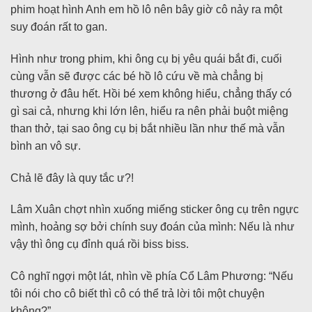
phim hoạt hình Anh em hồ lô nên bây giờ cô nảy ra một
suy đoán rất to gan.
Hình như trong phim, khi ông cụ bị yêu quái bắt đi, cuối
cùng vẫn sẽ được các bé hồ lô cứu về mà chẳng bị
thương ở đâu hết. Hồi bé xem không hiểu, chẳng thấy có
gì sai cả, nhưng khi lớn lên, hiểu ra nên phải buột miệng
than thở, tại sao ông cụ bị bắt nhiều lần như thế mà vẫn
bình an vô sự.
Chả lẽ đây là quy tắc ư?!
Lâm Xuân chợt nhìn xuống miếng sticker ông cụ trên ngực
mình, hoảng sợ bởi chính suy đoán của mình: Nếu là như
vậy thì ông cụ đỉnh quá rồi biss biss.
Cô nghĩ ngợi một lát, nhìn về phía Cổ Lâm Phương: “Nếu
tôi nói cho cô biết thì cô có thể trả lời tôi một chuyện
không?”