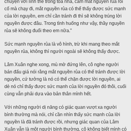
chuyện với linh thể trong toà nhà, cầm mắt nguyền rủa rồi
cố mà chạy đi, mắt nguyền rủa có thể thấy được sức mạnh
của lời nguyền, em chỉ cần tránh đi thì sẽ không trúng lời
nguyền được đâu. Trong tình huống như vậy, thầy nguyền
rủa sẽ không đuổi theo em nữa.”
Sức mạnh nguyền rủa là vô hình, trừ khi mang theo mắt
nguyền rủa, không thì người ngoài sẽ không thấy được.
Lâm Xuân nghe xong, mù mờ đứng lên, cô nghe người
bán đấu giá nói rằng mắt nguyền rủa có thể tránh được lời
nguyền, cứ tưởng là nó có thể chặn được lời nguyền, ai
dè nó chỉ thấy được sức mạnh của lời nguyền đó thôi, cuối
cùng vẫn phải dựa vào bản thân mình hết.
Với những người dị năng có giác quan vượt xa người
bình thường mà nói, chỉ cần nhìn thấy sức mạnh của lời
nguyền là đã tránh được rồi, nhưng giác quan của Lâm
Xuân vẫn là một người bình thường, cô không biết mình có