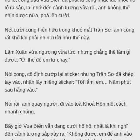
lô ra sân, lại nhớ đến cảnh tượng vừa rồi, anh không thể
nhịn được nữa, phá lên cười.
Nét cười cũng hiện hữu trong khoé mắt Trần Sơ, anh cũng
rất khổ khi phải nhịn cười như thế này.
Lâm Xuân vừa ngượng vừa tức, nhưng chẳng thể làm gì
được: “Ờ, thế để em tự chạy.”
Nói xong, cô định cướp lại sticker nhưng Trần Sơ đã khép
tay vào, nhận lấy miếng sticker: “Tốt lắm, em… Năm phút
sau hẵng vào.”
Nói rồi, anh quay người, đi vào toà Khoá Hồn một cách
nhanh chóng.
Bấy giờ Vua Biển vẫn đang cười hô hố, nhất là khi nghĩ
đến cảnh tượng sắp xảy ra: “Không được, em để anh vào