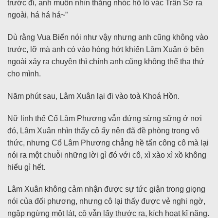
trước đi, anh muốn nhìn thằng nhóc hồ lô vác Trần Sơ ra
ngoài, há há há~”
Dù rằng Vua Biển nói như vậy nhưng anh cũng không vào
trước, lỡ mà anh có vào hóng hớt khiến Lâm Xuân ở bên
ngoài xảy ra chuyện thì chính anh cũng không thể tha thứ
cho mình.
Năm phút sau, Lâm Xuân lại đi vào toà Khoá Hồn.
Nữ linh thể Cổ Lâm Phương vẫn đứng sừng sững ở nơi
đó, Lâm Xuân nhìn thấy cô ấy nên đã đề phòng trong vô
thức, nhưng Cổ Lâm Phương chẳng hề tấn công cô mà lại
nói ra một chuỗi những lời gì đó với cô, xì xào xì xồ không
hiểu gì hết.
Lâm Xuân không cảm nhận được sự tức giận trong giọng
nói của đối phương, nhưng cô lại thấy được vẻ nghi ngờ,
ngập ngừng một lát, cô vẫn lấy thước ra, kích hoạt kĩ năng.