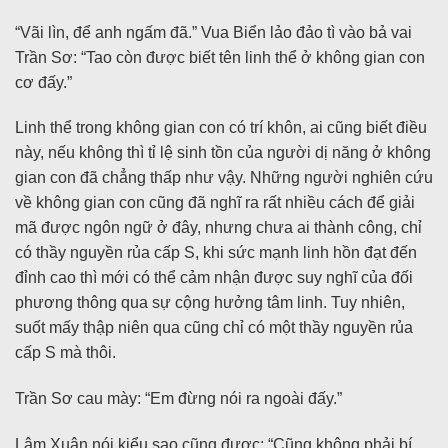
“Vãi lìn, để anh ngấm đã.” Vua Biển lảo đảo tì vào bả vai
Trần Sơ: “Tao còn được biết tên linh thể ở không gian con
cơ đấy.”
Linh thể trong không gian con có trí khôn, ai cũng biết điều
này, nếu không thì tỉ lệ sinh tồn của người dị năng ở không
gian con đã chẳng thấp như vậy. Những người nghiên cứu
về không gian con cũng đã nghĩ ra rất nhiều cách để giải
mã được ngôn ngữ ở đây, nhưng chưa ai thành công, chỉ
có thầy nguyền rủa cấp S, khi sức mạnh linh hồn đạt đến
đỉnh cao thì mới có thể cảm nhận được suy nghĩ của đối
phương thông qua sự cộng hưởng tâm linh. Tuy nhiên,
suốt mấy thập niên qua cũng chỉ có một thầy nguyền rủa
cấp S mà thôi.
Trần Sơ cau mày: “Em đừng nói ra ngoài đấy.”
Lâm Xuân nói kiểu sao cũng được: “Cũng không phải bí