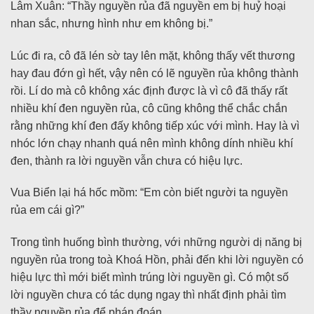
Lâm Xuân: “Thầy nguyền rủa đã nguyền em bị huỷ hoại
nhan sắc, nhưng hình như em không bị.”
Lúc đi ra, cô đã lén sờ tay lên mặt, không thấy vết thương
hay đau đớn gì hết, vậy nên có lẽ nguyền rủa không thành
rồi. Lí do mà cô không xác định được là vì cô đã thấy rất
nhiều khí đen nguyền rủa, cô cũng không thể chắc chắn
rằng những khí đen đấy không tiếp xúc với mình. Hay là vì
nhóc lớn chạy nhanh quá nên mình không dính nhiều khí
đen, thành ra lời nguyền vẫn chưa có hiệu lực.
Vua Biển lại há hốc mồm: “Em còn biết người ta nguyền
rủa em cái gì?”
Trong tình huống bình thường, với những người dị năng bị
nguyền rủa trong toà Khoá Hồn, phải đến khi lời nguyền có
hiệu lực thì mới biết mình trúng lời nguyền gì. Có một số
lời nguyền chưa có tác dụng ngay thì nhất định phải tìm
thầy nguyền rủa để phán đoán.