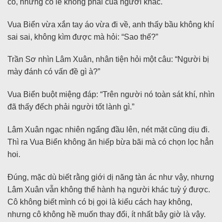
cô, nhưng có lẽ không phải của người khác.
Vua Biển vừa xắn tay áo vừa đi về, anh thấy bầu không khí
sai sai, không kìm được mà hỏi: “Sao thế?”
Trần Sơ nhìn Lâm Xuân, nhân tiện hỏi một câu: “Người bị
mày đánh có vấn đề gì à?”
Vua Biển buột miệng đáp: “Trên người nó toàn sát khí, nhìn
đã thấy đếch phải người tốt lành gì.”
Lâm Xuân ngạc nhiên ngẩng đầu lên, nét mặt cũng dịu đi.
Thì ra Vua Biển không ăn hiếp bừa bãi mà có chọn lọc hẳn
hoi.
Đúng, mặc dù biết rằng giới dị năng tàn ác như vậy, nhưng
Lâm Xuân vẫn không thể hành hạ người khác tuỳ ý được.
Cô không biết mình có bị gọi là kiểu cách hay không,
nhưng cô không hề muốn thay đổi, ít nhất bây giờ là vậy.