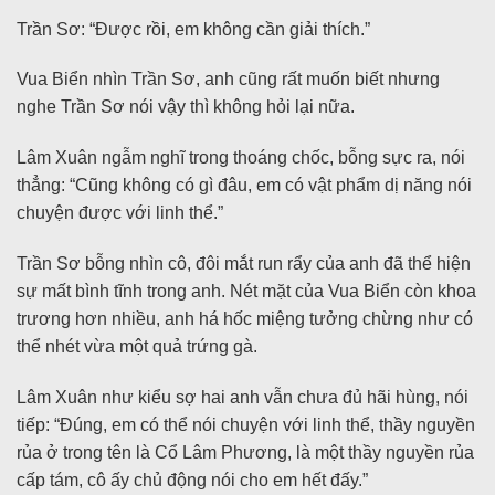
Trần Sơ: “Được rồi, em không cần giải thích.”
Vua Biển nhìn Trần Sơ, anh cũng rất muốn biết nhưng
nghe Trần Sơ nói vậy thì không hỏi lại nữa.
Lâm Xuân ngẫm nghĩ trong thoáng chốc, bỗng sực ra, nói
thẳng: “Cũng không có gì đâu, em có vật phẩm dị năng nói
chuyện được với linh thể.”
Trần Sơ bỗng nhìn cô, đôi mắt run rẩy của anh đã thể hiện
sự mất bình tĩnh trong anh. Nét mặt của Vua Biển còn khoa
trương hơn nhiều, anh há hốc miệng tưởng chừng như có
thể nhét vừa một quả trứng gà.
Lâm Xuân như kiểu sợ hai anh vẫn chưa đủ hãi hùng, nói
tiếp: “Đúng, em có thể nói chuyện với linh thể, thầy nguyền
rủa ở trong tên là Cổ Lâm Phương, là một thầy nguyền rủa
cấp tám, cô ấy chủ động nói cho em hết đấy.”