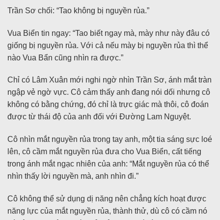
Trần Sơ chối: “Tao không bị nguyền rủa.”
Vua Biển tin ngay: “Tao biết ngay mà, mày như này đâu có
giống bị nguyền rủa. Với cả nếu mày bị nguyền rủa thì thể
nào Vua Bẩn cũng nhìn ra được.”
Chỉ có Lâm Xuân mới nghi ngờ nhìn Trần Sơ, ánh mắt tràn
ngập vẻ ngờ vực. Cô cảm thấy anh đang nói dối nhưng cô
không có bằng chứng, đó chỉ là trực giác mà thôi, cô đoán
được từ thái độ của anh đối với Đường Lam Nguyệt.
Cô nhìn mắt nguyền rủa trong tay anh, một tia sáng sực loé
lên, cô cầm mắt nguyền rủa đưa cho Vua Biển, cất tiếng
trong ánh mắt ngạc nhiên của anh: “Mắt nguyền rủa có thể
nhìn thấy lời nguyền mà, anh nhìn đi.”
Cô không thể sử dụng dị năng nên chẳng kích hoạt được
năng lực của mắt nguyền rủa, thành thử, dù cô có cầm nó