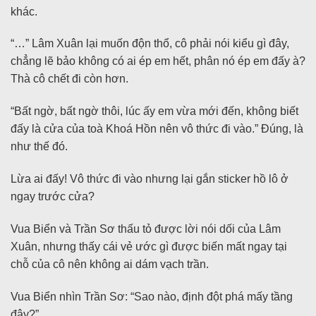
khác.
“…” Lâm Xuân lại muốn độn thổ, cô phải nói kiểu gì đây,
chẳng lẽ bảo không có ai ép em hết, phân nó ép em đấy à?
Thà cô chết đi còn hơn.
“Bất ngờ, bất ngờ thôi, lúc ấy em vừa mới đến, không biết
đấy là cửa của toà Khoá Hồn nên vô thức đi vào.” Đúng, là
như thế đó.
Lừa ai đấy! Vô thức đi vào nhưng lại gắn sticker hồ lô ở
ngay trước cửa?
Vua Biển và Trần Sơ thấu tỏ được lời nói dối của Lâm
Xuân, nhưng thấy cái vẻ ước gì được biến mất ngay tại
chỗ của cô nên không ai dám vạch trần.
Vua Biển nhìn Trần Sơ: “Sao nào, định đột phá mấy tầng
đây?”