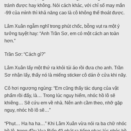
tránh được hay không. Nói cách khác, với chỉ số may mắn
-99 của mình thì khả năng cao là cô không thể thoát được.
Lâm Xuân ngẫm nghĩ trong phút chốc, bỗng vụt ra một ý
tưởng tuyệt hay: “Anh Trần Sơ, em có một cách an toàn
hơn.”
Trần Sơ: “Cách gì?”
Lâm Xuân lấy một thứ ra khỏi túi áo rồi đưa cho anh. Trần
Sơ nhận lấy, thấy nó là miếng sticker cô dán ở cửa khi nãy.
Cô hơi ngượng ngùng: “Em cũng thấy tác dụng của vật
phẩm rồi đấy, là… Trong lúc nguy hiểm, nhóc hồ lô sẽ
khiêng… Sẽ cứu em về nhà. Nên anh cầm theo, nhỡ gặp
nguy, nhóc hồ lô sẽ…”
“Phụt… Ha ha ha…” Khi Lâm Xuân vừa nói ra ba chữ nhóc
hồ lô, trong đầu Vua Biển đã phát ra tiếng nhạc lúc nhóc hồ