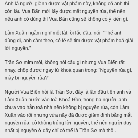
Anh là người giành được vật phẩm này, không có anh thì
còn lâu Vua Bẩn mới lấy được mắt nguyền rủa, thế nên
nếu anh có dùng thì Vua Bẩn cũng sẽ không có ý kiến gì.
Lâm Xuân ngẫm nghĩ một lát rồi lắc đầu, nói: “Thế anh
dùng đi, anh cầm theo, có lẽ sẽ tìm được vật phẩm hoá giải
lời nguyền.”
Trần Sơ mím môi, không nói câu gì nhưng Vua Biển rất
nhạy, chộp được ngay từ khoá quan trọng: “Nguyền rủa gì,
mày bị nguyền rủa?”
Người Vua Biển hỏi là Trần Sơ, đây là lần đầu tiên anh và
Lâm Xuân bước vào toà Khoá Hồn, trong ba người, anh
chưa vào hẳn toà nhà nên không bị nguyền rủa, còn Lâm
Xuân vào rồi nhưng vừa nãy đã được giám định bằng mắt
nguyền rủa, cô không trúng lời nguyền, thế nên người duy
nhất bị nguyền ở đây chỉ có thể là Trần Sơ mà thôi.