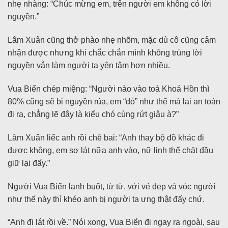
nhẹ nhàng: “Chúc mừng em, trên người em không có lời
nguyền.”
Lâm Xuân cũng thở phào nhẹ nhõm, mặc dù cô cũng cảm
nhận được nhưng khi chắc chắn mình không trúng lời
nguyền vẫn làm người ta yên tâm hơn nhiều.
Vua Biển chép miệng: “Người nào vào toà Khoá Hồn thì
80% cũng sẽ bị nguyền rủa, em “đỏ” như thế mà lại an toàn
đi ra, chẳng lẽ đây là kiểu chó cùng rứt giậu à?”
Lâm Xuân liếc anh rồi chê bai: “Anh thay bộ đồ khác đi
được không, em sợ lát nữa anh vào, nữ linh thể chặt đầu
giữ lại đấy.”
Người Vua Biển lạnh buốt, từ từ, với vẻ đẹp và vóc người
như thế này thì khéo anh bị người ta ưng thật đấy chứ.
“Anh đi lát rồi về.” Nói xong, Vua Biển đi ngay ra ngoài, sau