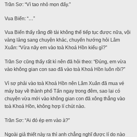
Trần Sơ: “Vì tao nhỏ mọn đấy.”
Vua Biển: “…”
Vua Biển thấy rằng đề tài không thể tiếp tục được nữa, vội
vàng lảng sang chuyện khác, chuyển hướng hỏi Lâm
Xuân: “Vừa nãy em vào toà Khoá Hồn kiểu gì?”
Trần Sơ cũng thấy rất kì nên đã hỏi theo: “Đúng, em vừa
vào không gian con sao đã vào toà Khoá Hồn luôn rồi?”
Vì sợ phải vào toà Khoá Hồn nên Lâm Xuân đã mua vé
máy bay về thành phố Tấn ngay trong đêm, sao lại có
chuyện vừa mới vào không gian con đã xông thẳng vào
toà Khoá Hồn, không hợp lí chút nào.
Trần Sơ: “Ai đó ép em vào à?”
Ngoài giả thiết này ra thì anh chẳng nghĩ được lí do nào