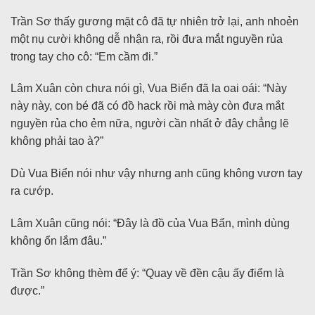
Trần Sơ thấy gương mặt cô đã tự nhiên trở lại, anh nhoẻn
một nụ cười không dễ nhận ra, rồi đưa mắt nguyền rủa
trong tay cho cô: “Em cầm đi.”
Lâm Xuân còn chưa nói gì, Vua Biển đã la oai oái: “Này
này này, con bé đã có đồ hack rồi mà mày còn đưa mắt
nguyền rủa cho ẻm nữa, người cần nhất ở đây chẳng lẽ
không phải tao à?”
Dù Vua Biển nói như vậy nhưng anh cũng không vươn tay
ra cướp.
Lâm Xuân cũng nói: “Đây là đồ của Vua Bẩn, mình dùng
không ổn lắm đâu.”
Trần Sơ không thèm để ý: “Quay về đền cậu ấy điểm là
được.”