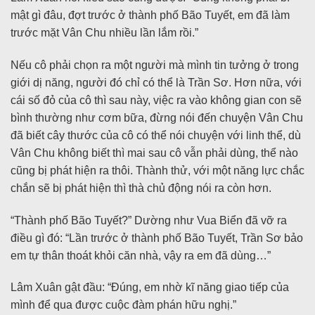
mật gì đâu, đợt trước ở thành phố Bão Tuyết, em đã làm
trước mặt Vân Chu nhiều lần lắm rồi.”
Nếu cô phải chọn ra một người mà mình tin tưởng ở trong
giới dị năng, người đó chỉ có thể là Trần Sơ. Hơn nữa, với
cái số đỏ của cô thì sau này, việc ra vào không gian con sẽ
bình thường như cơm bữa, đừng nói đến chuyện Vân Chu
đã biết cây thước của cô có thể nói chuyện với linh thể, dù
Vân Chu không biết thì mai sau cô vẫn phải dùng, thể nào
cũng bị phát hiện ra thôi. Thành thử, với một năng lực chắc
chắn sẽ bị phát hiện thì thà chủ động nói ra còn hơn.
“Thành phố Bão Tuyết?” Dường như Vua Biển đã vỡ ra
điều gì đó: “Lần trước ở thành phố Bão Tuyết, Trần Sơ bảo
em tự thân thoát khỏi căn nhà, vậy ra em đã dùng…”
Lâm Xuân gật đầu: “Đúng, em nhờ kĩ năng giao tiếp của
mình để qua được cuộc đàm phán hữu nghị.”