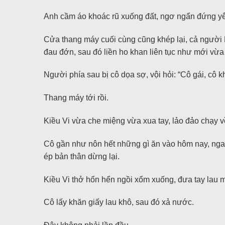
Anh cầm áo khoác rũ xuống đất, ngơ ngẩn đứng y
Cửa thang máy cuối cùng cũng khép lại, cả người
đau đớn, sau đó liền ho khan liên tục như mới vừa 
Người phía sau bị cô dọa sợ, vội hỏi: “Cô gái, cô 
Thang máy tới rồi.
Kiều Vi vừa che miệng vừa xua tay, lảo đảo chạy v
Cô gần như nôn hết những gì ăn vào hôm nay, ngay 
ép bản thân dừng lại.
Kiều Vi thở hổn hển ngồi xổm xuống, đưa tay lau mô
Cô lấy khăn giấy lau khô, sau đó xả nước.