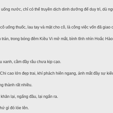
uống nước, chỉ có thể truyền dịch dinh dưỡng để duy trì, dù n
ô uống thuốc, lau tay và mặt cho cô, là công việc vốn đã giao 
 trán, trong bóng đêm Kiều Vi mở mắt, bình tĩnh nhìn Hoắc Hào
u xanh, cằm đầy râu chưa kịp cạo.
Chi cao lớn đẹp trai, khí phách hiên ngang, ánh mắt đầy sự kiê
g thành rất nhiều.
khăn lại, ngẩng đầu, lại ngẩn ra.
hứ gì đó lóe lên.