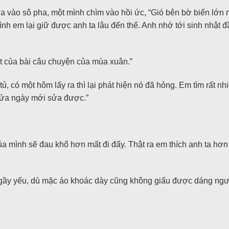
ựa vào sô pha, một mình chìm vào hồi ức, “Gió bên bờ biển lớn
 em lại giữ được anh ta lâu đến thế. Anh nhớ tới sinh nhật đầ
ốt của bài câu chuyện của mùa xuân.”
 tủ, có một hôm lấy ra thì lại phát hiện nó đã hỏng. Em tìm rất
 nửa ngày mới sửa được.”
a mình sẽ đau khổ hơn mất đi đấy. Thật ra em thích anh ta hơn
t gầy yếu, dù mặc áo khoác dày cũng không giấu được dáng ng