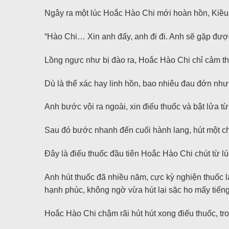
Ngây ra một lúc Hoắc Hào Chi mới hoàn hồn, Kiều
“Hào Chi… Xin anh đấy, anh đi đi. Anh sẽ gặp được
Lồng ngực như bị đào ra, Hoắc Hào Chi chỉ cảm thấ
Dù là thể xác hay linh hồn, bao nhiêu đau đớn như 
Anh bước vội ra ngoài, xin điếu thuốc và bật lửa 
Sau đó bước nhanh đến cuối hành lang, hút một ch
Đây là điếu thuốc đầu tiên Hoắc Hào Chi chút từ lú
Anh hút thuốc đã nhiều năm, cực kỳ nghiện thuốc l
hạnh phúc, không ngờ vừa hút lại sặc ho mấy tiếng
Hoắc Hào Chi chậm rãi hút hút xong điếu thuốc, tro