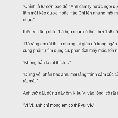
“Chính là từ cơn bão đó.” Anh cầm ly nước ngồi d
lắm mới kéo được Hoắc Hào Chi lên nhưng một mình
nhạc.”
Kiều Vi cũng nhớ: “Là hộp nhạc có thể chơi 156 n
“Rõ ràng em rất thích nhưng lại giấu nó trong ngăn
cùng phải tự tìm dụng cụ, phân tích máy móc, tốn
“Không hẳn là rất thích…”
“Đừng vội phản bác anh, mãi lảng tránh cảm xúc củ
rất mệt.”
Anh thở dài, đứng dậy ôm Kiều Vi vào lòng, cô rấ
“Vi Vi, anh chỉ mong em có thể vui vẻ.”
…