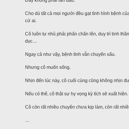
Đây không phải lần đầu.
Cho dù tất cả mọi người đều gạt tình hình bệnh của
cứ ai.
Cô luôn tự nhủ phải phấn chấn lên, duy trì tinh thầ
dục…
Ngay cả như vậy, bệnh tình vẫn chuyển xấu.
Nhưng cô muốn sống.
Nhịn đến lúc này, cô cuối cùng cũng không nhịn đ
Nếu có thể, cô thật sự hy vọng kỳ tích sẽ xuất hiện.
Cô còn rất nhiều chuyện chưa kịp làm, còn rất nhiề
…