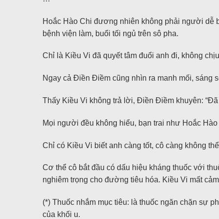
Hoắc Hào Chi đương nhiên không phải người dễ bị 
bệnh viện làm, buổi tối ngủ trên sô pha.
Chỉ là Kiều Vi đã quyết tâm đuổi anh đi, không chị
Ngay cả Điền Điềm cũng nhìn ra manh mối, sáng sớ
Thấy Kiều Vi không trả lời, Điền Điềm khuyên: “Đã 
Mọi người đều không hiểu, bạn trai như Hoắc Hào Ch
Chỉ có Kiều Vi biết anh càng tốt, cô càng không thể
Cơ thể cô bắt đầu có dấu hiệu kháng thuốc với thuố
nghiêm trọng cho đường tiêu hóa. Kiều Vi mất cảm
(*) Thuốc nhắm mục tiêu: là thuốc ngăn chặn sự phá
của khối u.