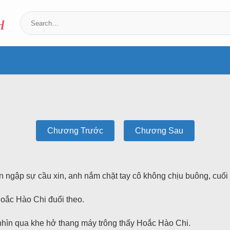
Chương Trước
Chương Sau
.
n ngập sự cầu xin, anh nắm chặt tay cô không chịu buông, cuối 
oắc Hào Chi đuổi theo.
nhìn qua khe hở thang máy trông thấy Hoắc Hào Chi.