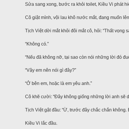
Sửa sang xong, bước ra khỏi toilet, Kiều Vi phát h
Cô giật mình, vội lau khô nước mắt, đang muốn lê
Tịch Việt dời mắt khỏi đôi mắt cô, hỏi: “Thất vọng 
“Không có.”
“Nếu đã không nỡ, tại sao còn nói những lời đó đuổ
“Vậy em nên nói gì đây?”
“Ở bên em, hoặc là em yêu anh.”
Cô khẽ cười: “Đây không giống những lời anh sẽ d
Tịch Việt gật đầu: “Ừ, trước đây chắc chắn không. 
Kiều Vi lắc đầu.