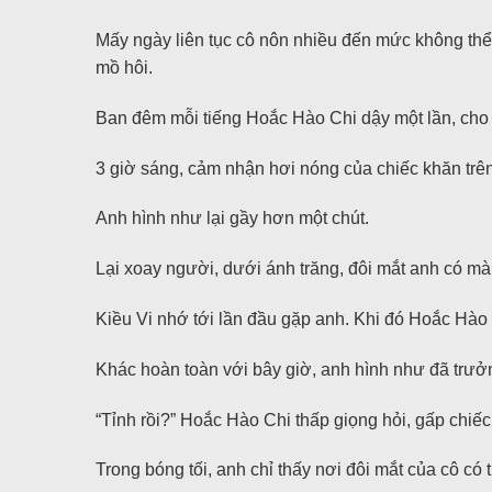
Mấy ngày liên tục cô nôn nhiều đến mức không thể 
mồ hôi.
Ban đêm mỗi tiếng Hoắc Hào Chi dậy một lần, cho c
3 giờ sáng, cảm nhận hơi nóng của chiếc khăn trên
Anh hình như lại gầy hơn một chút.
Lại xoay người, dưới ánh trăng, đôi mắt anh có mà
Kiều Vi nhớ tới lần đầu gặp anh. Khi đó Hoắc Hào 
Khác hoàn toàn với bây giờ, anh hình như đã trưởn
“Tỉnh rồi?” Hoắc Hào Chi thấp giọng hỏi, gấp chiếc 
Trong bóng tối, anh chỉ thấy nơi đôi mắt của cô có t