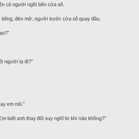
iện có người ngồi bên cửa sổ.
n tiếng, đèn mở, người trước cửa sổ quay đầu.
sao?”
i người ta đi?”
ạy em nói.”
Em biết anh thay đổi suy nghĩ từ khi nào không?”