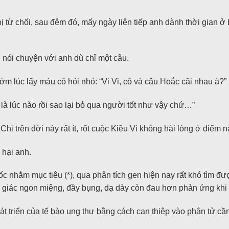
từ chối, sau đêm đó, mấy ngày liên tiếp anh dành thời gian ở
u nói chuyện với anh dù chỉ một câu.
m lúc lấy máu cô hỏi nhỏ: “Vi Vi, cô và cậu Hoắc cãi nhau à?”
là lúc nào rồi sao lại bỏ qua người tốt như vậy chứ…”
i trên đời này rất ít, rốt cuộc Kiều Vi không hài lòng ở điểm 
 hại anh.
c nhắm mục tiêu (*), qua phân tích gen hiện nay rất khó tìm đư
 giác ngon miệng, đầy bụng, dạ dày còn đau hơn phản ứng khi l
t triển của tế bào ung thư bằng cách can thiệp vào phân tử cần 