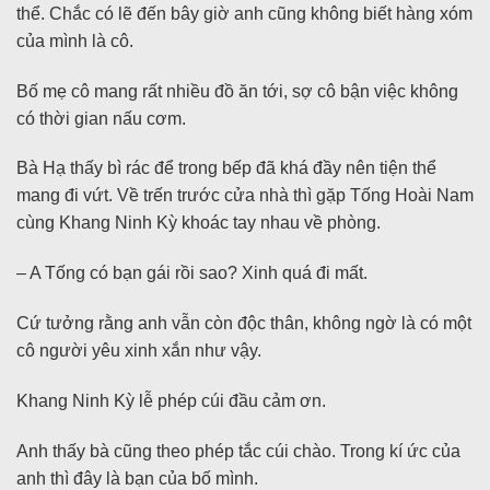
thể. Chắc có lẽ đến bây giờ anh cũng không biết hàng xóm
của mình là cô.
Bố mẹ cô mang rất nhiều đồ ăn tới, sợ cô bận việc không
có thời gian nấu cơm.
Bà Hạ thấy bì rác để trong bếp đã khá đầy nên tiện thể
mang đi vứt. Về trến trước cửa nhà thì gặp Tống Hoài Nam
cùng Khang Ninh Kỳ khoác tay nhau về phòng.
– A Tống có bạn gái rồi sao? Xinh quá đi mất.
Cứ tưởng rằng anh vẫn còn độc thân, không ngờ là có một
cô người yêu xinh xắn như vậy.
Khang Ninh Kỳ lễ phép cúi đầu cảm ơn.
Anh thấy bà cũng theo phép tắc cúi chào. Trong kí ức của
anh thì đây là bạn của bố mình.