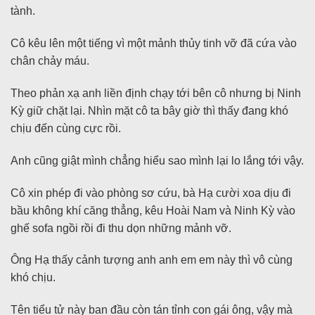
tành.
Cô kêu lên một tiếng vì một mảnh thủy tinh vỡ đã cứa vào
chân chảy máu.
Theo phản xạ anh liền định chạy tới bên cô nhưng bị Ninh
Kỳ giữ chặt lại. Nhìn mặt cô ta bây giờ thì thấy đang khó
chịu đến cùng cực rồi.
Anh cũng giật mình chẳng hiểu sao mình lại lo lắng tới vậy.
Cô xin phép đi vào phòng sơ cứu, bà Hạ cười xoa dịu đi
bầu không khí căng thẳng, kêu Hoài Nam và Ninh Kỳ vào
ghế sofa ngồi rồi đi thu dọn những mảnh vỡ.
Ông Hạ thấy cảnh tượng anh anh em em này thì vô cùng
khó chịu.
Tên tiểu tử này ban đầu còn tán tỉnh con gái ông, vậy mà