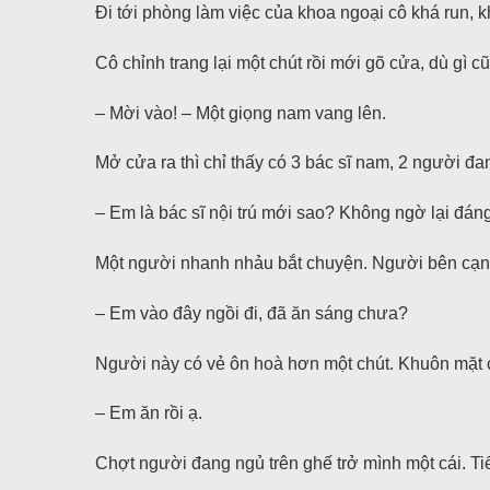
Đi tới phòng làm việc của khoa ngoại cô khá run, k
Cô chỉnh trang lại một chút rồi mới gõ cửa, dù gì c
– Mời vào! – Một giọng nam vang lên.
Mở cửa ra thì chỉ thấy có 3 bác sĩ nam, 2 người 
– Em là bác sĩ nội trú mới sao? Không ngờ lại đán
Một người nhanh nhảu bắt chuyện. Người bên cạnh 
– Em vào đây ngồi đi, đã ăn sáng chưa?
Người này có vẻ ôn hoà hơn một chút. Khuôn mặt 
– Em ăn rồi ạ.
Chợt người đang ngủ trên ghế trở mình một cái. T