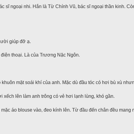
 sĩ ngoại nhi. Hắn là Từ Chính Vũ, bác sĩ ngoại thần kinh. Cò
gười giúp đỡ ạ.
g điện thoại. Là của Trương Nặc Ngôn.
 khuôn mặt soái khí của anh. Mặc dù đầu tóc có hơi bù xù như
i xếch lên làm anh trông có vẻ hơi lạnh lùng, khó gần.
ên mặc áo blouse vào, đeo kính lên. Từ đầu đến chân đều mang 