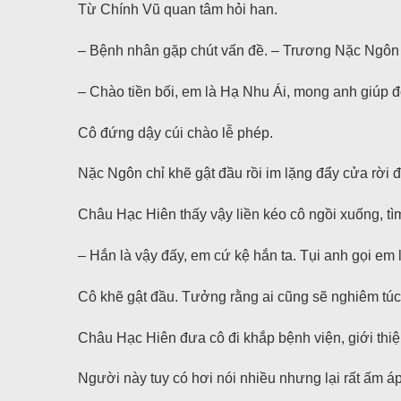
Từ Chính Vũ quan tâm hỏi han.
– Bệnh nhân gặp chút vấn đề. – Trương Nặc Ngôn t
– Chào tiền bối, em là Hạ Nhu Ái, mong anh giúp đ
Cô đứng dậy cúi chào lễ phép.
Nặc Ngôn chỉ khẽ gật đầu rồi im lặng đẩy cửa rời đ
Châu Hạc Hiên thấy vậy liền kéo cô ngồi xuống, tì
– Hắn là vậy đấy, em cứ kệ hắn ta. Tụi anh gọi em
Cô khẽ gật đầu. Tưởng rằng ai cũng sẽ nghiêm túc
Châu Hạc Hiên đưa cô đi khắp bệnh viện, giới thiệ
Người này tuy có hơi nói nhiều nhưng lại rất ấm 