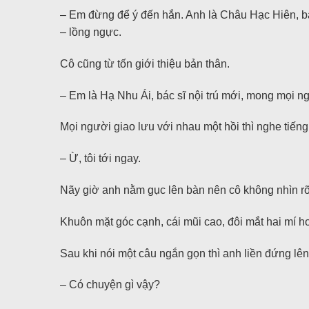
– Em đừng để ý đến hắn. Anh là Châu Hạc Hiên, bác
– lồng ngực.
Cô cũng từ tốn giới thiệu bản thân.
– Em là Hạ Nhu Ái, bác sĩ nội trú mới, mong mọi n
Mọi người giao lưu với nhau một hồi thì nghe tiến
– Ừ, tôi tới ngay.
Nãy giờ anh nằm gục lên bàn nên cô không nhìn rõ
Khuôn mặt góc cạnh, cái mũi cao, đôi mắt hai mí hơ
Sau khi nói một câu ngắn gọn thì anh liền đứng l
– Có chuyện gì vậy?