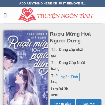
ADD ANYTHING HERE OR JUST REMOVE IT...
Rượu Mừng Hoá
Người Dưng
Tác
Đang cập nhật
giả
Tình
Đang Cập Nhật
trạng
Thể
Ngôn Tình
Loại
Lượt
94.3k
xem
Đọc từ đầu
Đọc mới