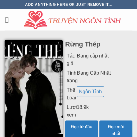
ADD ANYTHING HERE OR JUST REMOVE IT...
Rừng Thép
Tác
Đang cập nhật
giả
Tình
Đang Cập Nhật
trạng
Thể
Ngôn Tình
Loại
Lượt
18.9k
xem
Đọc từ đầu
Đọc mới
nhất