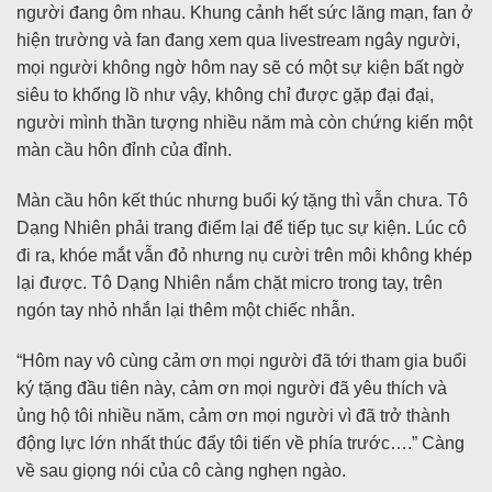
người đang ôm nhau. Khung cảnh hết sức lãng mạn, fan ở
hiện trường và fan đang xem qua livestream ngây người,
mọi người không ngờ hôm nay sẽ có một sự kiện bất ngờ
siêu to khổng lồ như vậy, không chỉ được gặp đại đại,
người mình thần tượng nhiều năm mà còn chứng kiến một
màn cầu hôn đỉnh của đỉnh.
Màn cầu hôn kết thúc nhưng buổi ký tặng thì vẫn chưa. Tô
Dạng Nhiên phải trang điểm lại để tiếp tục sự kiện. Lúc cô
đi ra, khóe mắt vẫn đỏ nhưng nụ cười trên môi không khép
lại được. Tô Dạng Nhiên nắm chặt micro trong tay, trên
ngón tay nhỏ nhắn lại thêm một chiếc nhẫn.
“Hôm nay vô cùng cảm ơn mọi người đã tới tham gia buổi
ký tặng đầu tiên này, cảm ơn mọi người đã yêu thích và
ủng hộ tôi nhiều năm, cảm ơn mọi người vì đã trở thành
động lực lớn nhất thúc đẩy tôi tiến về phía trước….” Càng
về sau giọng nói của cô càng nghẹn ngào.