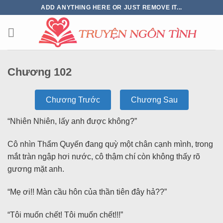
ADD ANYTHING HERE OR JUST REMOVE IT...
Chương 102
Chương Trước
Chương Sau
“Nhiên Nhiên, lấy anh được không?”
Cô nhìn Thẩm Quyến đang quỳ một chân cạnh mình, trong
mắt tràn ngập hơi nước, cô thậm chí còn không thấy rõ
gương mặt anh.
“Mẹ ơi!! Màn cầu hôn của thần tiên đây hả??”
“Tôi muốn chết! Tôi muốn chết!!!”