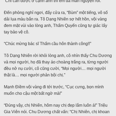
“Chỉ cần được ở cạnh anh thì em đã mãn nguyện rồi.”
Đến phòng nghỉ ngơi, đẩy cửa ra, “Bùm” một tiếng, vô số
dải lụa màu bắn ra. Tô Dạng Nhiên sợ hết hồn, vội vàng
đem mặt vùi vào lòng anh, Thẩm Quyến cũng tự giác lấy
tay bảo vệ cô.
“Chúc mừng bác sĩ Thẩm cầu hôn thành công!!”
Tô Dạng Nhiên rời khỏi lòng anh, cô nhìn thấy Chu Dương
và mọi người, họ đã thay áo choàng trắng ra, từng người
đều nở nụ cười, cô cũng cười, “Mọi người… mọi người
thật là… mọi người phản bội chị.”
Mạnh Điềm vội vàng đi tới trước, “Cục cưng, bọn mình
muốn cho cậu một bất ngờ mà!”
“Đúng vậy, chị Nhiên, hôm nay chị đẹp lắm luôn á!” Triệu
Gia Viên nói. Chu Dương chất vấn: “Chị Nhiên, chị khoan