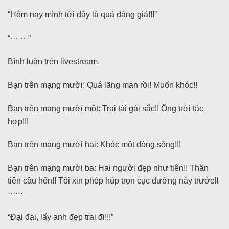
“Hôm nay mình tới đây là quá đáng giá!!!”
“·······”
Bình luận trên livestream.
Bạn trên mạng mười: Quá lãng mạn rồi! Muốn khóc!!
Bạn trên mạng mười một: Trai tài gái sắc!! Ông trời tác
hợp!!!
Bạn trên mạng mười hai: Khóc một dòng sông!!!
Bạn trên mạng mười ba: Hai người đẹp như tiên!! Thần
tiên cầu hôn!! Tôi xin phép húp trọn cục đường này trước!!
······
“Đại đại, lấy anh đẹp trai đi!!!”