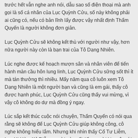
trước hết vẫn nghe anh nói, dẫu sao số điện thoại mà anh
gọi là số cá nhân của Lục Quỳnh Cửu, số này không phải
ai cũng có, nếu có bản lĩnh lấy được vậy nhất định Thẩm
Quyến là người không đơn giản.
Lục Quỳnh Cửu sẽ không kết thù với người như vậy, hơn
nữa người này còn là bạn trai của Tô Dạng Nhiên.
Lúc nghe được kế hoạch mượn sân và nhân viên để tiến
hành màn cầu hôn lung linh, Lục Quỳnh Cửu sững sốt thì ít
mà tán thưởng thì nhiều. Mấy năm qua cô luôn xem Tô
Dạng Nhiên là một người bạn và cũng là em gái, thấy cô
được hạnh phúc, Lục Quỳnh Cửu cũng thấy vui mừng, vì
vậy cô không do dự mà đồng ý ngay.
Lúc sắp kết thúc cuộc nói chuyện, Thẩm Quyến có nói qua
rằng sẽ không để Lục Quỳnh Cửu giúp không công, cô
nghe không hiểu lắm. Nhưng khi nhìn thấy Cố Tư Liễm,