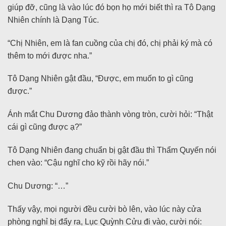
giúp đỡ, cũng là vào lúc đó bọn họ mới biết thì ra Tô Dạng
Nhiên chính là Dạng Túc.
“Chị Nhiên, em là fan cuồng của chị đó, chị phải ký mà có
thêm to mới được nha.”
Tô Dạng Nhiên gật đầu, “Được, em muốn to gì cũng
được.”
Ánh mắt Chu Dương đảo thành vòng tròn, cười hỏi: “Thật
cái gì cũng được ạ?”
Tô Dạng Nhiên đang chuẩn bị gật đầu thì Thẩm Quyến nói
chen vào: “Cậu nghĩ cho kỹ rồi hãy nói.”
Chu Dương: “…”
Thấy vậy, mọi người đều cười bò lên, vào lúc này cửa
phòng nghỉ bị đẩy ra, Lục Quỳnh Cửu đi vào, cười nói: