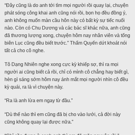
“Đây cũng là do anh tới tìm mọi người rồi quay lại, chuyện
phát sóng công khai anh cũng nói rồi, bọn họ đều đồng ý,
anh không muốn màn cầu hôn này có bất kỳ sự tiếc nuối
nào. Còn có Chu Dương và các bác sĩ khác nữa, anh cũng
đã thương lượng xong, chuyện hôm nay nhân viên và tổng
biên Lục cũng đều biết trước.” Thẩm Quyến dứt khoát nói
tất cả cho cô nghe.
Tô Dạng Nhiên nghe xong cực kỳ khiếp sợ, thì ra mọi
người ai cũng biết cả rồi, chỉ có mình cô chẳng hay biết gì,
hèn gì sáng sớm hôm nay ánh mắt mọi người nhìn cô đều
kỳ quái, ra là vì chuyện này.
“Ra là anh lừa em ngay từ đầu.”
“Dù thế nào thì em cũng đã bị cho vào lưới, cả đời này
cũng không quay lại được nữa.”