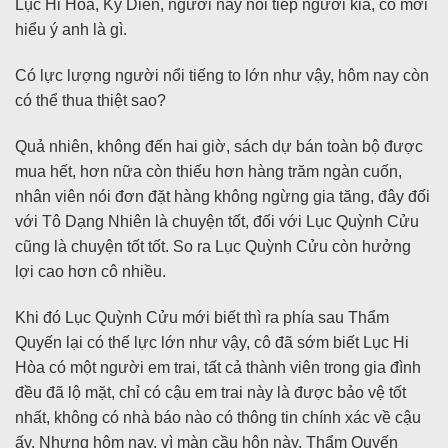
Lục Hi Hòa, Kỷ Diễn, người này nối tiếp người kia, cô mới
hiểu ý anh là gì.
Có lực lượng người nổi tiếng to lớn như vậy, hôm nay còn
có thể thua thiệt sao?
Quả nhiên, không đến hai giờ, sách dự bán toàn bộ được
mua hết, hơn nữa còn thiếu hơn hàng trăm ngàn cuốn,
nhân viên nói đơn đặt hàng không ngừng gia tăng, đây đối
với Tô Dạng Nhiên là chuyện tốt, đối với Lục Quỳnh Cửu
cũng là chuyện tốt tốt. So ra Lục Quỳnh Cửu còn hưởng
lợi cao hơn cô nhiều.
Khi đó Lục Quỳnh Cửu mới biết thì ra phía sau Thẩm
Quyến lại có thế lực lớn như vậy, cô đã sớm biết Lục Hi
Hòa có một người em trai, tất cả thành viên trong gia đình
đều đã lộ mặt, chỉ có cậu em trai này là được bảo vệ tốt
nhất, không có nhà báo nào có thông tin chính xác về cậu
ấy. Nhưng hôm nay, vì màn cầu hôn này, Thẩm Quyến