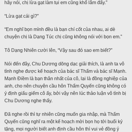
hãy nói, chị lừa gạt làm tụi em cũng khổ lắm đấy.”
“Lừa gạt cái gì?”
“Em nghĩ bọn mình đều là bạn chí cốt của nhau, ai dè
chuyện chị là Dạng Túc chị cũng không nói với bọn em.”
Tô Dạng Nhiên cười lên, “Vậy sau đó sao em biết?”
Nói đến đây, Chu Dương dõng dạc giải thích, là anh ta vô
tình nghe được kế hoạch của bác sĩ Thẩm và bác sĩ Mạnh.
Mạnh Điềm là bạn thân nhất của cô, lại là đồng nghiệp của
anh, cho nên chuyện cầu hôn Thẩm Quyến cũng không có
ý định giấu giếm cô ấy, bởi vậy nên lúc thảo luận vô tình bị
Chu Dương nghe thấy.
Đã nghe rồi thì tự nhiên cũng muốn gia nhập, mà Thẩm
Quyến cũng nghĩ ra một kế hoạch mời bọn họ tới buổi ký
tặng, mọi người biết anh định cầu hôn thì vui vẻ đồng ý