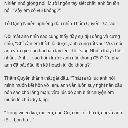
Nhiên nhỏ giọng nói. Mười ngón tay siết chặt, anh ôn tồn
hỏi: “Vậy em có vui không?”
Tô Dạng Nhiên nghiêng đầu nhìn Thẩm Quyến, “Ừ, vui.”
Đôi mắt anh nhìn sao cũng thấy đầy sự dịu dàng và cưng
chìu, “Chỉ cần em thích là được, anh cũng rất vui.” Vừa nói
anh vừa giơ cao hai bàn tay lên. Tô Dạng Nhiên thấy chiếc
nhẫn, “Anh… sao hôm trước anh nói không đến? Có phải
anh đã bắt đầu lên kế hoạch từ đó không?”
Thẩm Quyến thành thật gật đầu, “Thật ra từ lúc anh nói
mình muốn kết hôn với em, anh vẫn luôn suy nghĩ nên cầu
hôn sao cho lãng mạn, vừa lúc đó anh biết chuyện em
muốn tổ chức ký tặng.”
“Trong video kia, mẹ em, chú Cố, còn có chú dì, chị và anh
rể… bọn họ…”