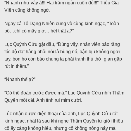
“Nhanh như vậy à!!! Hai trăm ngàn cuốn đó!!!” Triệu Gia
Viên cũng không ngờ.
Ngay cả Tô Dạng Nhiên cũng vô cùng kinh ngạc, “Toàn
bộ…chỉ có mấy giờ… hết thật ạ?”
Lục Quỳnh Cửu gật đầu, “Đúng vậy, nhân viên báo rằng
tốc độ đặt hàng phải nói là bùng nổ, bận bịu không ngơi
tay, bọn họ còn bảo chúng ta phải tranh thủ thời gian gấp
rút in thêm.”
“Nhanh thế ạ?”
“Có thể đoán trước được mà.” Lục Quỳnh Cửu nhìn Thẩm
Quyến một cái. Anh tỉnh rụi mỉm cười.
Lúc nhận được điện thoại của anh, Lục Quỳnh Cửu rất
kinh ngạc, nhất là sau khi nghe Thẩm Quyến tự giới thiệu
cô ấy càng không hiểu, nhưng cô không nóng nảy mà