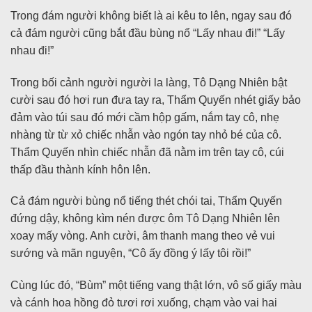
Trong đám người không biết là ai kêu to lên, ngay sau đó
cả đám người cũng bắt đầu bùng nổ “Lấy nhau đi!” “Lấy
nhau đi!”
Trong bối cảnh người người la làng, Tô Dạng Nhiên bật
cười sau đó hơi run đưa tay ra, Thẩm Quyến nhét giấy bảo
đảm vào túi sau đó mới cầm hộp gấm, nắm tay cô, nhẹ
nhàng từ từ xỏ chiếc nhẫn vào ngón tay nhỏ bé của cô.
Thẩm Quyến nhìn chiếc nhẫn đã nằm im trên tay cô, cúi
thấp đầu thành kính hôn lên.
Cả đám người bùng nổ tiếng thét chói tai, Thẩm Quyến
đứng dậy, không kìm nén được ôm Tô Dạng Nhiên lên
xoay mấy vòng. Anh cười, âm thanh mang theo vẻ vui
sướng và mãn nguyện, “Cô ấy đồng ý lấy tôi rồi!”
Cùng lúc đó, “Bùm” một tiếng vang thật lớn, vô số giấy màu
và cánh hoa hồng đỏ tươi rơi xuống, chạm vào vai hai