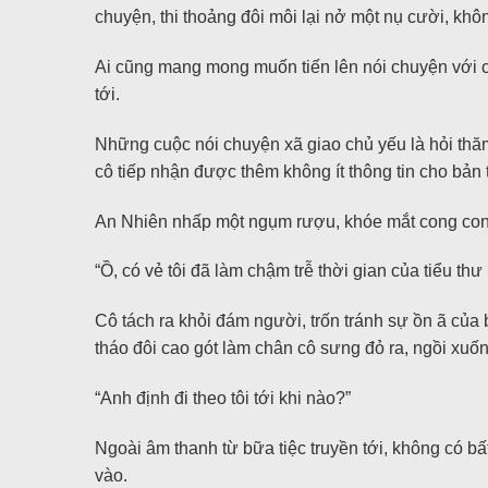
chuyện, thi thoảng đôi môi lại nở một nụ cười, khôn
Ai cũng mang mong muốn tiến lên nói chuyện với c
tới.
Những cuộc nói chuyện xã giao chủ yếu là hỏi thă
cô tiếp nhận được thêm không ít thông tin cho bản 
An Nhiên nhấp một ngụm rượu, khóe mắt cong cong n
“Ồ, có vẻ tôi đã làm chậm trễ thời gian của tiểu thư 
Cô tách ra khỏi đám người, trốn tránh sự ồn ã của
tháo đôi cao gót làm chân cô sưng đỏ ra, ngồi xuố
“Anh định đi theo tôi tới khi nào?”
Ngoài âm thanh từ bữa tiệc truyền tới, không có bất
vào.