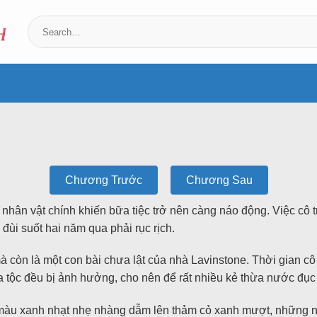
Chương Trước
Chương Sau
nhân vật chính khiến bữa tiệc trở nên càng náo động. Việc cô tr
 đùi suốt hai năm qua phải rục rịch.
 còn là một con bài chưa lật của nhà Lavinstone. Thời gian cô
 tộc đều bị ảnh hưởng, cho nên để rất nhiều kẻ thừa nước đục t
 màu xanh nhạt nhẹ nhàng dẫm lên thảm cỏ xanh mượt, những ngó