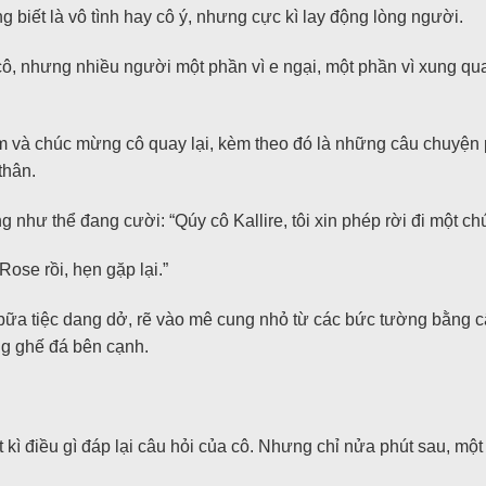
g biết là vô tình hay cô ý, nhưng cực kì lay động lòng người.
ô, nhưng nhiều người một phần vì e ngại, một phần vì xung qua
m và chúc mừng cô quay lại, kèm theo đó là những câu chuyện 
thân.
hư thể đang cười: “Qúy cô Kallire, tôi xin phép rời đi một chú
Rose rồi, hẹn gặp lại.”
 bữa tiệc dang dở, rẽ vào mê cung nhỏ từ các bức tường bằng câ
ng ghế đá bên cạnh.
 kì điều gì đáp lại câu hỏi của cô. Nhưng chỉ nửa phút sau, một