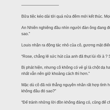
—————————–
Bữa tiệc kéo dài tới quá nửa đêm mới kết thúc. Mọi
An Nhiên nghiêng đầu nhìn người đàn ông đang đỡ l
sao.”
Louis nhận ra động tác nhỏ của cô, gương mặt điển 
“Rose, chẳng lẽ sức hút của anh đã thụt lùi rồi à ?
Bị phát hiện, nhưng cô không có vẻ gì là chột dạ ha
nhất vẫn nên giữ khoảng cách thì hơn.”
Mặc dù cô đã nói thẳng nguyên nhân rất hợp tình h
không đâu đó sao?”
“Để tránh những lời đồn không đáng có, cũng để ch