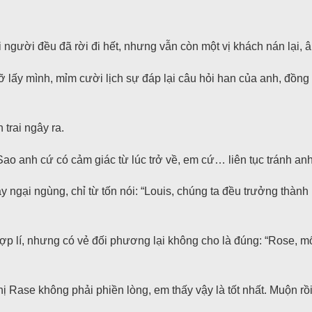
 người đều đã rời đi hết, nhưng vẫn còn một vị khách nán lại, 
ấy mình, mỉm cười lịch sự đáp lại câu hỏi han của anh, đồng t
trai ngây ra.
 Sao anh cứ có cảm giác từ lúc trở về, em cứ… liên tục tránh an
y ngại ngùng, chỉ từ tốn nói: “Louis, chúng ta đều trưởng thành 
ợp lí, nhưng có vẻ đối phương lại không cho là đúng: “Rose, m
ị Rase không phải phiền lòng, em thấy vậy là tốt nhất. Muộn rồi