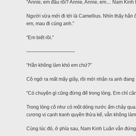
“Annie, em đâu rồi? Annie, Annie, em… Nam Kin
Người vừa mới đi tới là Camellius. Nhìn thấy hắn ở
em, mau đi cùng anh.”
“Em biết rồi.”
——————————
“Hắn không làm khó em chứ?”
Cô ngớ ra mất mấy giây, rồi mới nhận ra anh đang 
“Có chuyện gì cũng đừng để trong lòng. Em chỉ cần
Trong lòng cô như có một dòng nước ấm chảy qua. C
cương vị cạnh tranh quyền thừa kế, vẫn không làm 
Cùng lúc đó, ở phía sau, Nam Kinh Luân vẫn đứng yê