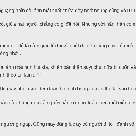
g lặng nhìn cô, ánh mắt chất chứa đầy nhớ nhung cùng với ưu t
cô, giữa hai người chẳng có gì để nói. Nhưng với hắn, hắn có 
muộn… đó là cảm giác tội lỗi và chột dạ đến cùng cực của một 
không nhớ…
i ánh mắt hun hút kia, khiến bản thân suýt chút nữa bị cuốn và
h theo tôi làm gì?”
ì giây phút nào, đem toàn bộ hình bóng của cô thu lại vào tro
do nào cả, chẳng qua cả người hắn cứ như tuân theo một mệnh lệ
n ngượng ngập. Cũng may đúng lúc ấy có người đi tới, đánh vỡ 