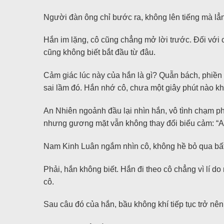
Người đàn ông chỉ bước ra, không lên tiếng mà lẳn
Hắn im lặng, cô cũng chẳng mở lời trước. Đối với 
cũng không biết bắt đầu từ đâu.
Cảm giác lúc này của hắn là gì? Quẫn bách, phiền 
sai lầm đó. Hắn nhớ cô, chưa một giây phút nào 
An Nhiên ngoảnh đầu lại nhìn hắn, vô tình chạm phả
nhưng gương mặt vẫn không thay đổi biểu cảm: “An
Nam Kinh Luân ngắm nhìn cô, không hề bỏ qua bất k
Phải, hắn không biết. Hắn đi theo cô chẳng vì lí 
cô.
Sau câu đó của hắn, bầu không khí tiếp tục trở nê