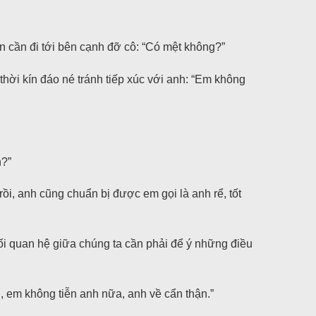
ân cần đi tới bên cạnh đỡ cô: “Có mệt không?”
hời kín đáo né tránh tiếp xúc với anh: “Em không
h?”
rồi, anh cũng chuẩn bị được em gọi là anh rể, tốt
ối quan hệ giữa chúng ta cần phải để ý những điều
, em không tiễn anh nữa, anh về cẩn thận.”