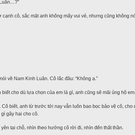
h Luân…?”
 cạnh cô, sắc mặt anh không mấy vui vẻ, nhưng cũng không nói gì
nói về Nam Kinh Luân. Cô lắc đầu: “Không ạ.”
 biết cho dù lựa chọn của em là gì, anh cũng sẽ mãi ủng hộ em.
ô biết, anh từ trước tới nay vẫn luôn bao bọc bảo vệ cô, cho d
gì gây hại cho cô.
n tại chỗ, nhìn theo hướng cô rời đi, nhìn đến thất thần.