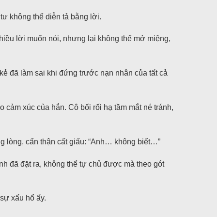
ư không thể diễn tả bằng lời.
nhiều lời muốn nói, nhưng lại không thể mở miệng,
kẻ đã làm sai khi đứng trước nạn nhân của tất cả
o cảm xúc của hắn. Cô bối rối hạ tầm mắt né tránh,
ng lòng, cẩn thận cất giấu: “Anh… không biết…”
nh đã đặt ra, không thể tự chủ được mà theo gót
sự xấu hổ ấy.