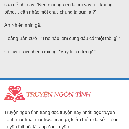
sủa dễ nhìn ấy: “Nếu mọi người đã nói vậy rồi, không
bằng… cân nhắc một chút, chúng ta qua lại?”
An Nhiên nhìn gã.
Hoàng Bân cười: “Thế nào, em cũng đâu có thiệt thòi gì.”
Cô tức cười nhếch miệng: “Vậy tôi có lợi gì?”
Truyện ngôn tình trang đọc truyện hay nhất, đọc truyện
tranh manhua, manhwa, manga, kiếm hiệp, dã sử,…đọc
truyện full bộ, tải app đọc truyện.