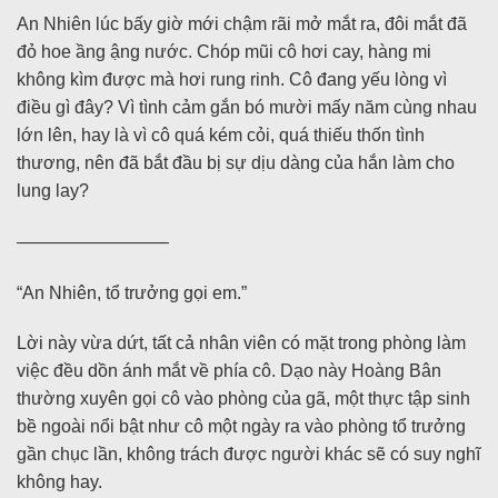
An Nhiên lúc bấy giờ mới chậm rãi mở mắt ra, đôi mắt đã
đỏ hoe ầng ậng nước. Chóp mũi cô hơi cay, hàng mi
không kìm được mà hơi rung rinh. Cô đang yếu lòng vì
điều gì đây? Vì tình cảm gắn bó mười mấy năm cùng nhau
lớn lên, hay là vì cô quá kém cỏi, quá thiếu thốn tình
thương, nên đã bắt đầu bị sự dịu dàng của hắn làm cho
lung lay?
————————–
“An Nhiên, tổ trưởng gọi em.”
Lời này vừa dứt, tất cả nhân viên có mặt trong phòng làm
việc đều dồn ánh mắt về phía cô. Dạo này Hoàng Bân
thường xuyên gọi cô vào phòng của gã, một thực tập sinh
bề ngoài nổi bật như cô một ngày ra vào phòng tổ trưởng
gần chục lần, không trách được người khác sẽ có suy nghĩ
không hay.