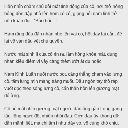
Hắn nhìn chăm chú đôi mắt linh động của cô, hơi thở nóng
bỏng dồn dập phả lên hõm cổ cô, giọng nói nam tính trở
nên khàn đục: “Bảo bối…”
Hàm răng đều đặn nhấn nhẹ lên vai cô, hết day lại cắn, để
lại vô vàn dấu vết chủ quyền.
Nước mắt sinh lí của cô rịn ra, làm hồng khóe mắt, dung
nhan kiều diễm vì vậy càng thêm ướt át dụ hoặc.
Nam Kinh Luân nuốt nước bọt, căng thẳng chạm vào lưng
cô, tấm lưng mịn màng trắng muốt. Đầu ngón tay thô ráp
vuốt dọc theo sống lưng cô, cẩn thận hôn lên gương mặt
đỏ ửng.
Cô hé mắt nhìn gương mặt người đàn ông gần trong gang
tấc, lồng ngực đột nhiên nhói đau. Cơn đau ấy không dữ
dằn mãnh liệt, mà chỉ âm ỉ như dày vò, vô cùng khó chịu.