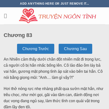
ADD ANYTHING HERE OR JUST REMOVE IT...
Chương 83
Chương Trước
Chương Sau
An Nhiên cảm thấy dưới chân đột nhiên mất đi trọng lực,
cả người cô bị hắn nhấc bổng lên. Cô lảo đảo ôm láy bả
vai hắn, gương mặt phong tình áp sát vào bên tai hắn. Cô
nói bằng giọng mũi: “Anh… làm gì vậy?!”
Hơi thở nóng rực nhẹ nhàng phất qua sườn mặt hắn, như
trêu chọc, như mời gọi, gãi vào tâm can, đánh động nơi
dục vọng đang ngủ say, làm thức tỉnh con quái vật trong
đầm lầy đen tối.