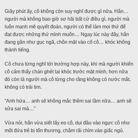
Giây phút ấy, cô không còn suy nghĩ được gì nữa. Hắn…
người mà không bao giờ sợ hãi bất cứ điều gì, người mà
luôn mạnh mẽ quyết đoán, người có thể làm mọi thứ để
đạt được những thứ mình muốn… Ngay lúc này đây, hắn
đang gần như gục ngã, chôn mặt vào cổ cô… khóc không
thành tiếng.
Cô chưa từng nghĩ tới trường hợp này, khi mà người khiến
cô cảm thấy chán ghét lại khóc trước mặt mình, hơn nữa
đó còn là người mà cô từng cho rằng không có nước mắt,
không có trái tim.
“Anh hứa… anh sẽ không mắc thêm sai lầm nữa… anh sẽ
sửa sai mà…”
Vừa nói, hắn vừa siết lấy eo cô, dụi đầu vào ngực cô như
một đứa trẻ bị tổn thương, chậm rãi chìm vào giấc ngủ.