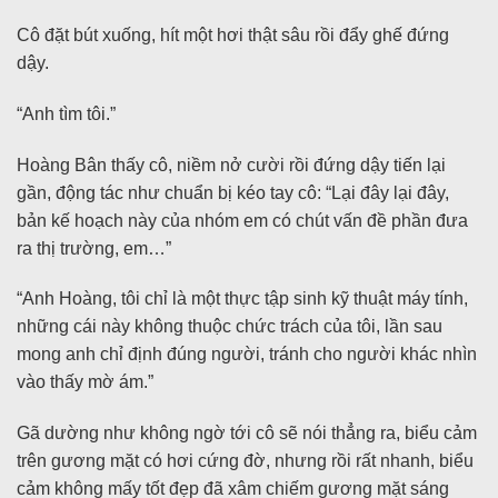
Cô đặt bút xuống, hít một hơi thật sâu rồi đẩy ghế đứng
dậy.
“Anh tìm tôi.”
Hoàng Bân thấy cô, niềm nở cười rồi đứng dậy tiến lại
gần, động tác như chuẩn bị kéo tay cô: “Lại đây lại đây,
bản kế hoạch này của nhóm em có chút vấn đề phần đưa
ra thị trường, em…”
“Anh Hoàng, tôi chỉ là một thực tập sinh kỹ thuật máy tính,
những cái này không thuộc chức trách của tôi, lần sau
mong anh chỉ định đúng người, tránh cho người khác nhìn
vào thấy mờ ám.”
Gã dường như không ngờ tới cô sẽ nói thẳng ra, biểu cảm
trên gương mặt có hơi cứng đờ, nhưng rồi rất nhanh, biểu
cảm không mấy tốt đẹp đã xâm chiếm gương mặt sáng