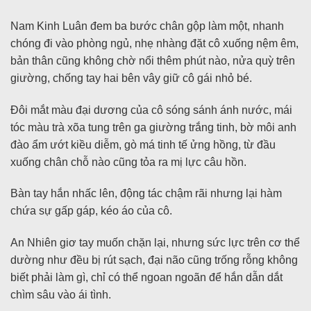
Nam Kinh Luân đem ba bước chân gộp làm một, nhanh
chóng đi vào phòng ngủ, nhẹ nhàng đặt cô xuống nệm êm,
bản thân cũng không chờ nổi thêm phút nào, nửa quỳ trên
giường, chống tay hai bên vây giữ cô gái nhỏ bé.
Đôi mắt màu đại dương của cô sóng sánh ánh nước, mái
tóc màu trà xõa tung trên ga giường trắng tinh, bờ môi anh
đào ẩm ướt kiều diễm, gò má tinh tế ửng hồng, từ đầu
xuống chân chỗ nào cũng tỏa ra mị lực câu hồn.
Bàn tay hắn nhấc lên, động tác chậm rãi nhưng lại hàm
chứa sự gấp gáp, kéo áo của cô.
An Nhiên giơ tay muốn chặn lại, nhưng sức lực trên cơ thể
dường như đều bị rút sạch, đại não cũng trống rỗng không
biết phải làm gì, chỉ có thể ngoan ngoãn để hắn dẫn dắt
chìm sâu vào ái tình.