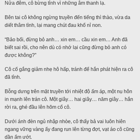
Nửa đêm, cô bừng tỉnh vì những âm thanh lạ.
Bên tai cô không ngừng truyền đến tiếng thì thào, vừa da
diết thâm tình, lại mang chút đau khổ nỉ non.
“Bảo bối, đừng bỏ anh… xin em… cầu xin em… Anh đã
biết sai rồi, cho nên dù có nhớ lại cũng đừng bỏ anh có
được không?”
Cô cố gắng giảm nhẹ hô hấp, tránh để hắn phát hiện ra cô
đã tỉnh.
Bỗng dưng trên mặt truyền tới nhiệt độ ấm áp, một nụ hôn
in mạnh lên trán cô. Một giây… hai giây… năm giây… hắn
rời ra, ghé đầu lên hõm cổ cô.
Dưới ánh đèn ngủ nhập nhòe, cô thấy bả vai luôn hiên
ngang vững vàng ấy đang run lên từng đợt, vạt áo cô cũng
dần ẩm ướt.