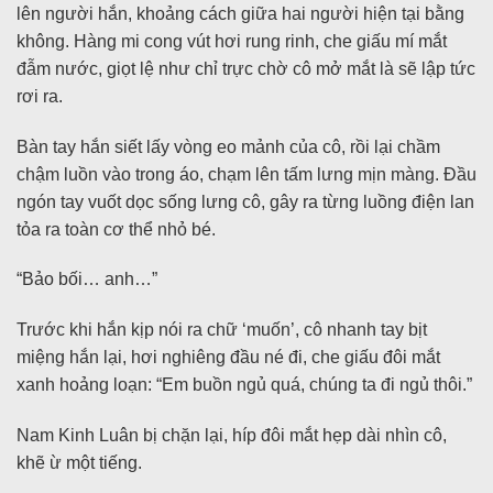
lên người hắn, khoảng cách giữa hai người hiện tại bằng
không. Hàng mi cong vút hơi rung rinh, che giấu mí mắt
đẫm nước, giọt lệ như chỉ trực chờ cô mở mắt là sẽ lập tức
rơi ra.
Bàn tay hắn siết lấy vòng eo mảnh của cô, rồi lại chầm
chậm luồn vào trong áo, chạm lên tấm lưng mịn màng. Đầu
ngón tay vuốt dọc sống lưng cô, gây ra từng luồng điện lan
tỏa ra toàn cơ thể nhỏ bé.
“Bảo bối… anh…”
Trước khi hắn kịp nói ra chữ ‘muốn’, cô nhanh tay bịt
miệng hắn lại, hơi nghiêng đầu né đi, che giấu đôi mắt
xanh hoảng loạn: “Em buồn ngủ quá, chúng ta đi ngủ thôi.”
Nam Kinh Luân bị chặn lại, híp đôi mắt hẹp dài nhìn cô,
khẽ ừ một tiếng.