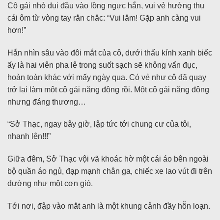
Cô gái nhỏ dụi đầu vào lồng ngực hắn, vui vẻ hưởng thụ
cái ôm từ vòng tay rắn chắc: “Vui lắm! Gặp anh càng vui
hơn!”
Hắn nhìn sâu vào đôi mắt của cô, dưới thấu kính xanh biếc
ấy là hai viên pha lê trong suốt sạch sẽ không vẩn đục,
hoàn toàn khác với mấy ngày qua. Có vẻ như cô đã quay
trở lại làm một cô gái năng động rồi. Một cô gái năng động
nhưng đáng thương…
“Sở Thạc, ngay bây giờ, lập tức tới chung cư của tôi,
nhanh lên!!!”
Giữa đêm, Sở Thạc vội vã khoác hờ một cái áo bên ngoài
bộ quần áo ngủ, đạp mạnh chân ga, chiếc xe lao vút đi trên
đường như một cơn gió.
Tới nơi, đập vào mắt anh là một khung cảnh đầy hỗn loạn.