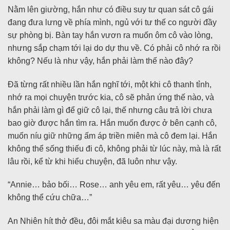
Nằm lên giường, hắn như có điều suy tư quan sát cô gái
đang đưa lưng về phía mình, ngủ với tư thế co người đầy
sự phòng bị. Bàn tay hắn vươn ra muốn ôm cô vào lòng,
nhưng sắp chạm tới lại do dự thu về. Có phải cô nhớ ra rồi
không? Nếu là như vậy, hắn phải làm thế nào đây?
Đã từng rất nhiều lần hắn nghĩ tới, một khi cô thanh tỉnh,
nhớ ra mọi chuyện trước kia, cô sẽ phản ứng thế nào, và
hắn phải làm gì để giữ cô lại, thế nhưng câu trả lời chưa
bao giờ được hắn tìm ra. Hắn muốn được ở bên cạnh cô,
muốn níu giữ những ấm áp triền miên mà cô đem lại. Hắn
không thể sống thiếu đi cô, không phải từ lúc này, mà là rất
lâu rồi, kể từ khi hiểu chuyện, đã luôn như vậy.
“Annie… bảo bối… Rose… anh yêu em, rất yêu… yêu đến
không thể cứu chữa…”
An Nhiên hít thở đều, đôi mắt kiêu sa màu đại dương hiện