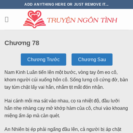
ADD ANYTHING HERE OR JUST REMOVE IT...
Chương 78
Chương Trước
Chương Sau
Nam Kinh Luân tiến lên một bước, vòng tay ôm eo cô,
khom người cúi xuống hôn cô. Sống lưng cô cứng đờ, bàn
tay túm chặt lấy vai hắn, nhắm tịt mắt đón nhận.
Hai cánh môi ma sát vào nhau, cọ ra nhiệt độ, đầu lưỡi
hắn nhẹ nhàng cạy mở khớp hàm của cô, chui vào khoang
miệng ấm áp mà càn quét.
An Nhiên bị ép phải ngẩng đầu lên, cả người bị áp chặt