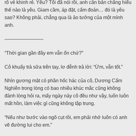
rõ vẻ khinh rẻ. Yêu? Tôi đã nói rồi, anh căn bản chẳng hiểu
thế nào là yêu. Giam cầm, áp đặt, cấm đoán… đó là yêu
sao? Không phải, chẳng qua là ảo tưởng của một mình
anh.
————————
“Thời gian gần đây em vẫn ổn chứ?”
Cô khuấy trà sữa trên tay, lơ đễnh trả lời: “Ừm, vẫn tốt.”
Nhìn gương mặt có phần hốc hác của cô, Dương Cẩm
Nghiên trong lòng có bao nhiêu khúc mắc cũng không
đành lòng hỏi ra, mấy ngày này cô đều như vậy, luôn luôn
mất hồn, làm việc gì cũng không tập trung.
“Nếu như bước vào ngõ cụt rồi, em phải nhớ luôn có anh
vẽ đường lui cho em.”