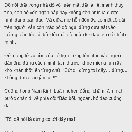
Đồ nội thất trong nhà đổ vỡ, trên mặt đất la liệt mảnh thủy
tinh, căn hộ vốn ngăn nắp nay không còn nhìn ra được
hình dạng ban đầu. Và giữa mớ hỗn độn ấy, có một cô gái
trên người vẫn còn mặc bộ đồ ngủ, đứng dựa sát vào
tường, đầu tóc rối bù, đôi mắt đỏ ngầu kề dao lên cổ chính
mình.
Đôi đồng tử vô hồn của cô trợn trừng lên nhìn vào người
đàn ông đứng cách mình tám thước, khóe miệng run rẩy
khó khăn thốt lên từng chữ: “Cút đi, đừng tới đây… đừng…
không được lại gần tôi!!!”
Cuống họng Nam Kinh Luân nghẹn đắng, chậm rãi nhích
bước chân đi về phía cô: “Bảo bối, ngoan, bỏ dao xuống
đã.”
“Tôi đã nói là đừng có tới đây mà!”