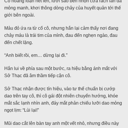
Cô hoảng loạn hét lên, lưỡi sao bén nhọn cứa rách làn da
mỏng manh, khơi thông dòng chảy của huyết quản tới thế
giới bên ngoài.
Mảu đỏ ứa ra từ cổ cô, nhưng hắn lại cảm thấy nơi đang
chảy máu là trái tim của mình, đau đến nghẹn ngào, đau
đến chết lặng.
“Anh biết rồi, em… dừng lại đi.”
Hắn lui về phía sau một bước, ra hiệu bằng ánh mắt với
Sở Thạc đã âm thầm tiếp cận cô.
Sở Thạc nhận được tín hiệu, vào tư thế chuẩn bị cướp
dao trên tay cô, thì cô gái đột nhiên chuyển hướng, khóe
mắt sắc lạnh nhìn anh, đáy mắt phản chiếu lưỡi dao mỏng
ngọt lịm: “Lùi lại!”
Mũi dao cắt lên bàn tay anh một vết nhỏ, nhưng điều này