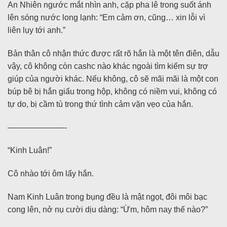
An Nhiên ngước mắt nhìn anh, cặp pha lê trong suốt ánh
lên sóng nước long lạnh: “Em cảm ơn, cũng… xin lỗi vì
liên lụy tới anh.”
Bản thân cô nhận thức được rất rõ hắn là một tên điên, dẫu
vậy, cô không còn cashc nào khác ngoài tìm kiếm sự trợ
giúp của người khác. Nếu không, cô sẽ mãi mãi là một con
búp bê bị hắn giấu trong hộp, không có niềm vui, không có
tự do, bị cầm tù trong thứ tình cảm vặn vẹo của hắn.
———————-
“Kinh Luân!”
Cô nhào tới ôm lấy hắn.
Nam Kinh Luân trong bụng đều là mật ngọt, đôi môi bạc
cong lên, nở nụ cười dịu dàng: “Ừm, hôm nay thế nào?”