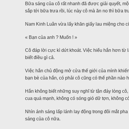
Bữa sáng của cô rất nhanh đã được giải quyết, một 
sắp tới bữa trưa rồi, lúc này cô mà ăn no thì bữa 
Nam Kinh Luân vừa lấy khăn giấy lau miệng cho c
« Bạn của anh ? Muốn ! »
Cô đáp lời cực kì dứt khoát. Việc hiểu hắn hơn từ 
biết điều gì cả.
Việc hắn chủ động mở cửa thế giới của mình khiến
bạn bè của hắn, có phải cô cũng có thể phần nào 
Hắn không biết những suy nghĩ từ tận đáy lòng cô,
cua quá mạnh, không có sóng gió dữ tợn, không có b
Nhìn ánh sáng lấp lánh lay động trong đôi mắt pha
sáng của cô nữa.