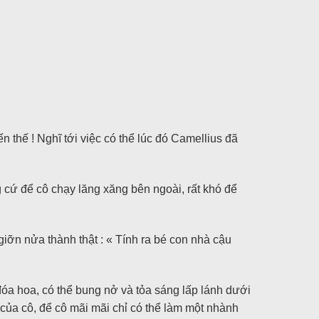
n thế ! Nghĩ tới việc có thể lúc đó Camellius đã
g cứ để cô chạy lăng xăng bên ngoài, rất khó để
iỡn nửa thành thật : « Tính ra bé con nhà cậu
đóa hoa, có thể bung nở và tỏa sáng lấp lánh dưới
á của cô, để cô mãi mãi chỉ có thể làm một nhành