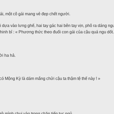
ái, một cô gái mang vẻ đẹp chết người.
i dựa vào lưng ghế, hai tay gác hai bên tay vịn, phô ra dáng 
khinh bỉ : « Phương thức theo đuổi con gái của cậu quá ngu dốt.
i ha hả.
có Mộng Kỳ là dám mắng chửi cậu ta thậm tệ thế này ! »
rở mình chui vào trong chăn tiếp tục ngủ.