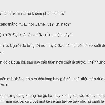
tới tận đây mà cũng không phát hiện ra.”
 căng thẳng: “Cậu nói Camellius? Khi nào?”
u biết. Đại khái là sau Raseline một ngày.”
rịn ra. Người đó từng tới nơi này ? Sao hắn lại có thể sơ suất đế
y.
yện đó đã qua rồi, sau này cẩn thận hơn chút là được. Thế nhưn
rên mặt không nhìn ra thật lòng hay giả dối, ngữ điệu nửa đùa g
ên. »
độ, nhưng cũng không nói gì. Lời này không sai. Cô vốn là một 
t với nhầm người, cứu vớt một kẻ sẽ tận tay bẻ gãy những cành l