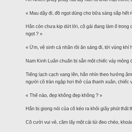
« Mau dậy đi, đồ ngọt dùng cho bữa sáng sắp hết rồ
Hắn còn chưa kịp dứt lời, cô gái đang làm ổ tron
ngọt ? »
« Ừm, vệ sinh cá nhân rồi ăn sáng đi, tới vùng khí 
Nam Kinh Luân chuẩn bị sẵn một chiếc váy mỏng để
Tiếng lạch cạch vang lên, hắn nhìn theo hướng âm t
người cô tràn ngập hơi thở của thanh xuân, chiếc 
« Thế nào, đẹp không đẹp không ? »
Hắn bị giọng nói của cô kéo ra khỏi giây phút thất t
Cô cười vui vẻ, cầm lấy một cái túi đeo chéo, khoác