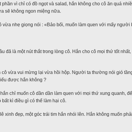
phần vì chỉ có đồ ngọt và salad, hắn không cho cô ăn quá nhiều
trưa sẽ không ngon miệng nữa.
ô vừa nhẹ giọng nói : «Bảo bối, muốn làm quen với mấy người
lâu đã là một nút thắt trong lòng cô. Hắn cho cô mọi thứ tốt nhấ
 cô vừa vui mừng lại vừa hồi hộp. Người ta thường nói gió tần
hiểu được hắn không ?
 hắn chỉ muốn cô dần dần làm quen với mọi thứ xung quanh, để 
ất kì điều gì có thể làm hại cô.
 lê xinh đẹp, một góc trái tim hắn nhói lên. Hắn không muốn ph