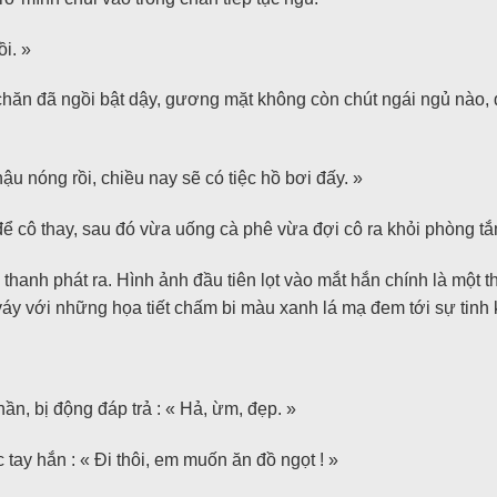
i. »
g chăn đã ngồi bật dậy, gương mặt không còn chút ngái ngủ nào
hậu nóng rồi, chiều nay sẽ có tiệc hồ bơi đấy. »
 cô thay, sau đó vừa uống cà phê vừa đợi cô ra khỏi phòng tắ
hanh phát ra. Hình ảnh đầu tiên lọt vào mắt hắn chính là một th
váy với những họa tiết chấm bi màu xanh lá mạ đem tới sự tinh 
hần, bị động đáp trả : « Hả, ừm, đẹp. »
 tay hắn : « Đi thôi, em muốn ăn đồ ngọt ! »