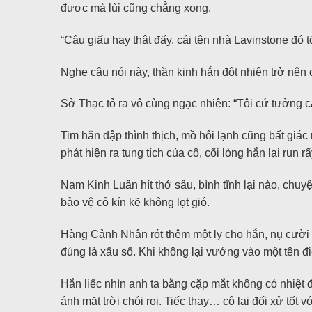
được mà lùi cũng chẳng xong.
“Cậu giấu hay thật đấy, cái tên nhà Lavinstone đó 
Nghe câu nói này, thần kinh hắn đột nhiên trở nên
Sở Thạc tỏ ra vô cùng ngạc nhiên: “Tôi cứ tưởng cậ
Tim hắn đập thình thịch, mồ hôi lạnh cũng bất giác 
phát hiện ra tung tích của cô, cõi lòng hắn lại run rẩ
Nam Kinh Luân hít thở sâu, bình tĩnh lại nào, chu
bảo vệ cô kín kẽ không lọt gió.
Hàng Cảnh Nhân rót thêm một ly cho hắn, nụ cười t
đúng là xấu số. Khi không lại vướng vào một tên đi
Hắn liếc nhìn anh ta bằng cặp mắt không có nhiệt 
ánh mặt trời chói rọi. Tiếc thay… cô lại đối xử tố