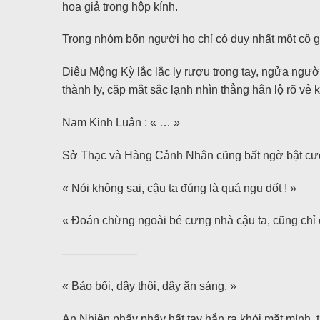
hoa giả trong hộp kính.
Trong nhóm bốn người họ chỉ có duy nhất một cô g
Diêu Mộng Kỳ lắc lắc ly rượu trong tay, ngửa ngườ
thành ly, cặp mắt sắc lạnh nhìn thẳng hắn lộ rõ vẻ 
Nam Kinh Luân : « … »
Sở Thạc và Hàng Cảnh Nhân cũng bất ngờ bật cườ
« Nói không sai, cậu ta đúng là quá ngu dốt ! »
« Đoán chừng ngoài bé cưng nhà cậu ta, cũng chỉ 
——————–
« Bảo bối, dậy thôi, dậy ăn sáng. »
An Nhiên phẩy phẩy hất tay hắn ra khỏi mặt mình, t