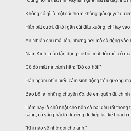
“Cũng hơi ít thật nhỉ, vậy anh ghé mặt lại đây, thơ
Không có gì là một cái thơm không giải quyết được,
Hắn bật cười, đi tới gần cúi đầu xuống, chỉ tay vào
An Nhiên chu môi lên, nhưng nơi mà cô động vào l
Nam Kinh Luân tận dụng cơ hội mút đôi môi cô mấy 
Cô đỏ mặt né tránh hắn: “Đồ cơ hội!”
Hắn ngắm nhìn biểu cảm sinh động trên gương mặt cô
Bảo bối à, những chuyện đó, để em quên đi, chính
Hôm nay là chủ nhật cho nên cả hai đều rất thong
sáng, cô vẫn phải tới trường để tiếp tục kế hoạch c
“Khi nào về nhớ gọi cho anh.”