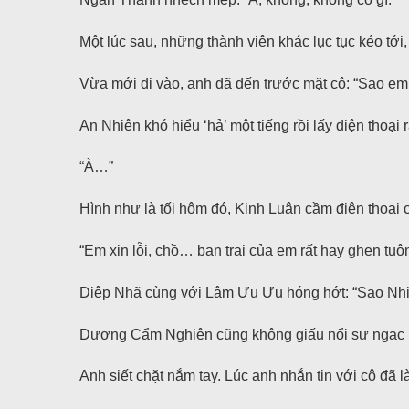
Một lúc sau, những thành viên khác lục tục kéo t
Vừa mới đi vào, anh đã đến trước mặt cô: “Sao em
An Nhiên khó hiểu ‘hả’ một tiếng rồi lấy điện thoại 
“À…”
Hình như là tối hôm đó, Kinh Luân cầm điện thoại c
“Em xin lỗi, chồ… bạn trai của em rất hay ghen tuôn
Diệp Nhã cùng với Lâm Ưu Ưu hóng hớt: “Sao Nhiên
Dương Cẩm Nghiên cũng không giấu nổi sự ngạc nh
Anh siết chặt nắm tay. Lúc anh nhắn tin với cô đã l