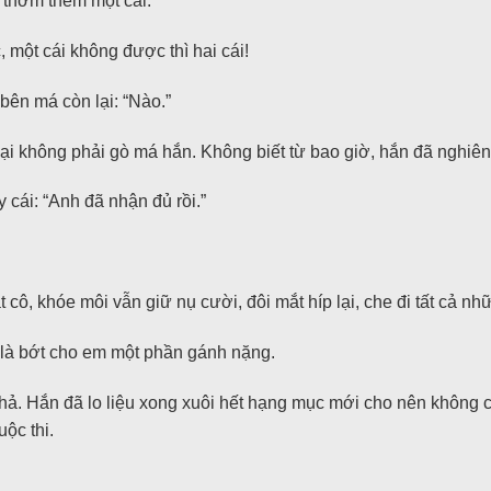
m thơm thêm một cái.”
 một cái không được thì hai cái!
 bên má còn lại: “Nào.”
ại không phải gò má hắn. Không biết từ bao giờ, hắn đã nghiên
cái: “Anh đã nhận đủ rồi.”
, khóe môi vẫn giữ nụ cười, đôi mắt híp lại, che đi tất cả nhữ
 là bớt cho em một phần gánh nặng.
 thả. Hắn đã lo liệu xong xuôi hết hạng mục mới cho nên không
uộc thi.