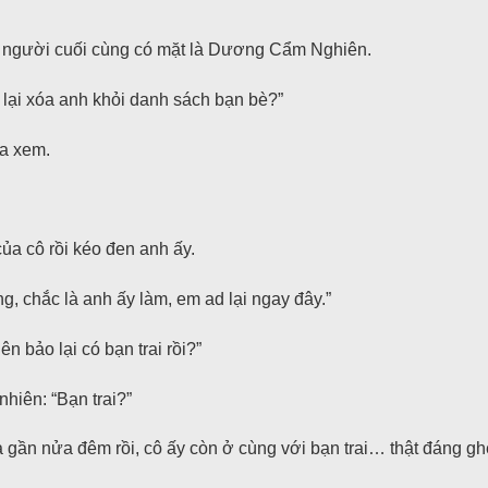
ới, người cuối cùng có mặt là Dương Cẩm Nghiên.
 lại xóa anh khỏi danh sách bạn bè?”
ra xem.
ủa cô rồi kéo đen anh ấy.
g, chắc là anh ấy làm, em ad lại ngay đây.”
 bảo lại có bạn trai rồi?”
iên: “Bạn trai?”
à gần nửa đêm rồi, cô ấy còn ở cùng với bạn trai… thật đáng ghe