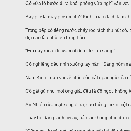
Cô vừa lê bước đi ra khỏi phòng vừa nghĩ vẩn vơ.
Bây giờ là mấy giờ rồi nhỉ? Kinh Luân đã đi làm c
Trong bếp có tiếng nước chảy róc rách thu hút cô, 
dụi cái đầu nhỏ lên lưng hắn.
“Em dậy rồi à, đi rửa mặt đi rồi tới ăn sáng.”
Cô nghiêng đầu nhìn xuống tay hắn: “Sáng hôm na
Nam Kinh Luân vui vẻ nhìn đôi mắt ngái ngủ của cô
Cô gật gù như một ông già, đều là đồ ngọt, không tồ
An Nhiên rửa mặt xong đi ra, cao hứng thơm một c
Thấy bộ dạng lanh lợi ấy, hắn lại không nhịn được 