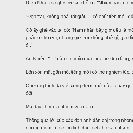
Diệp Nhã, kéo ghế tới sát chỗ cô: “Nhiên bảo, nói
“Đẹp trai, không phải rất giàu… có chút tiền thôi, đối
Cô ấy ghé vào tai cô: “Nam nhân bây giờ đều là mó
phải lo cho em, nhưng giờ em không nhớ gì, gia đì
đi.”
An Nhiên: “…” đàn chị nhìn qua thục nữ dịu dàng,
Lộn xộn mất gần một tiếng mới có thể nghiêm túc, cô
Chương trình đã viết xong được một nửa, chạy qua
đổi.
Mà đây chính là nhiệm vụ của cô.
Thông qua lời của các đàn anh đàn chị trong nhóm, 
những điểm cũ để tìm tính đặc biệt cho sản phẩm.