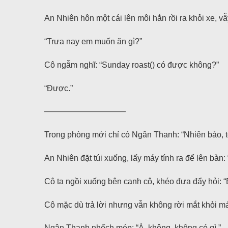
An Nhiên hôn một cái lên môi hắn rồi ra khỏi xe, vẫy
“Trưa nay em muốn ăn gì?”
Cô ngẫm nghĩ: “Sunday roast() có được không?”
“Được.”
——————————
Trong phòng mới chỉ có Ngân Thanh: “Nhiên bảo, tớ
An Nhiên đặt túi xuống, lấy máy tính ra để lên bàn: 
Cô ta ngồi xuống bên cạnh cô, khéo đưa đẩy hỏi: “
Cô mặc dù trả lời nhưng vẫn không rời mắt khỏi máy
Ngân Thanh nhếch mép: “À, không, không có gì.”