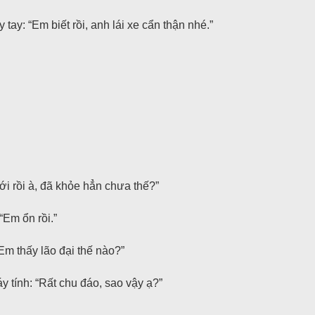
 tay: “Em biết rồi, anh lái xe cẩn thận nhé.”
i rồi à, đã khỏe hẳn chưa thế?”
“Em ổn rồi.”
Em thấy lão đại thế nào?”
 tính: “Rất chu đáo, sao vậy ạ?”