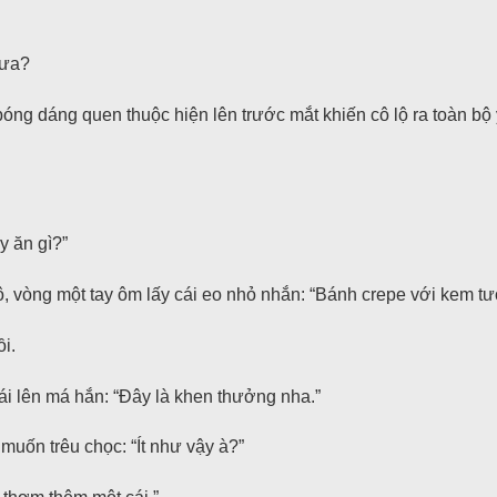
hưa?
bóng dáng quen thuộc hiện lên trước mắt khiến cô lộ ra toàn bộ 
y ăn gì?”
, vòng một tay ôm lấy cái eo nhỏ nhắn: “Bánh crepe với kem tươ
i.
ái lên má hắn: “Đây là khen thưởng nha.”
muốn trêu chọc: “Ít như vậy à?”