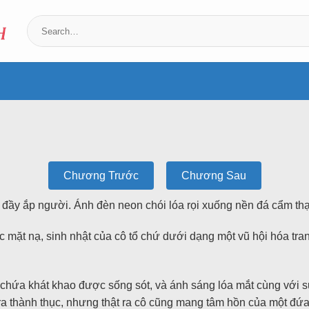
Chương Trước
Chương Sau
ã đầy ắp người. Ánh đèn neon chói lóa rọi xuống nền đá cẩm thạ
ặt nạ, sinh nhật của cô tổ chứ dưới dạng một vũ hội hóa trang.
n chứa khát khao được sống sót, và ánh sáng lóa mắt cùng với 
ra thành thục, nhưng thật ra cô cũng mang tâm hồn của một đứa 