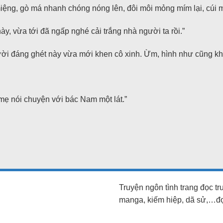
iệng, gò má nhanh chóng nóng lên, đôi môi mỏng mím lại, cúi 
, vừa tới đã ngấp nghé cải trắng nhà người ta rồi.”
ười đáng ghét này vừa mới khen cô xinh. Ừm, hình như cũng kh
mẹ nói chuyện với bác Nam một lát.”
Truyện ngôn tình trang đọc t
manga, kiếm hiệp, dã sử,…đọc 