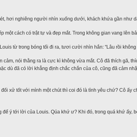
sét, hơi nghiêng người nhìn xuống dưới, khách khứa gần như d
p một cách có trật tự và đẹp mắt. Trong không gian vang lên 
uis từ trong bóng tối đi ra, tươi cười nhìn hắn: “Lâu rồi không
cảm, nói thằng ra là cực kì không vừa mắt. Cô đã thích gã, thíc
 mặc dù đã có lời khẳng định chắc chắn của cô, cũng đã cảm nh
ối xử tốt với mình một chút thì coi đó là tình yêu chứ? Cô ấy chỉ
 để ý tới lời của Louis. Qúa khứ ư? Khi đó, trong quá khứ ấy, 