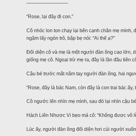
————————–
“Rose, lại đây đi con.”
Cô nhóc lon ton chạy lại bên cạnh chân mẹ mình, đ
ngậm lấy ngón trỏ, bập bẹ nói: “Ai thế ạ?”
Đối diện cô và mẹ là một người đàn ông cao lớn, dắt
giống mẹ cô. Ngoại trừ mẹ ra, đây là lần đầu tiên
Cậu bé trước mắt nắm tay người đàn ông, hai người
“Rose, đây là bác Nam, còn đây là con trai bác ấy
Cô ngước lên nhìn mẹ mình, sau đó lại nhìn cậu b
Hách Liên Nhược Vi bẹo má cô: “Không được vô lễ
Lúc ấy, người đàn ông đối diện hơi cúi người xuốn