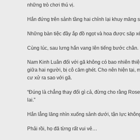
những trò chơi thú vị.
Hắn đứng trên sảnh tầng hai chỉnh lại khuy măng 
Những bàn tiệc đầy ắp đồ ngọt và hoa được săp xế
Cùng lúc, sau lưng hắn vang lên tiếng bước chân. Lo
Nam Kinh Luân đối với gã không có bao nhiên thiện 
giữa hai người, bị cô căm ghét. Cho nên hiện tại,
cư xử ra sao với gã.
“Đúng là chẳng thay đổi gì cả, đừng cho rằng Rose đ
lai.”
Hắn lẳng lăng nhìn xuống sảnh dưới, tận lực không
Phải rồi, họ đã từng rất vui vẻ…