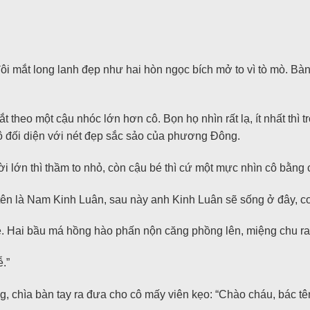
ôi mắt long lanh đẹp như hai hòn ngọc bích mở to vì tò mò. Bà
 theo một cậu nhóc lớn hơn cô. Bọn họ nhìn rất lạ, ít nhất thì 
 cô đối diện với nét đẹp sắc sảo của phương Đông.
 lớn thì thầm to nhỏ, còn cậu bé thì cứ một mực nhìn cô bằng 
, tên là Nam Kinh Luân, sau này anh Kinh Luân sẽ sống ở đây, c
é. Hai bầu má hồng hào phấn nộn căng phồng lên, miệng chu ra:
.”
g, chìa bàn tay ra đưa cho cô mấy viên kẹo: “Chào cháu, bác t