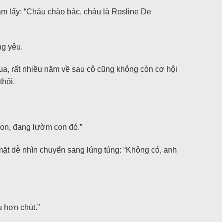
m lấy: “Cháu chào bác, cháu là Rosline De
ng yêu.
a, rất nhiều năm về sau cô cũng không còn cơ hội
thôi.
con, đang lườm con đó.”
mặt dễ nhìn chuyển sang lúng túng: “Không có, anh
 hơn chút.”