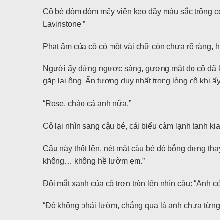
Cô bé dòm dòm mấy viên kẹo đầy màu sắc trông có 
Lavinstone.”
Phát âm của cô có một vài chữ còn chưa rõ ràng, hơ
Người ấy đứng ngược sáng, gương mặt đó cô đã kh
gặp lại ông. Ấn tượng duy nhất trong lòng cô khi ấ
“Rose, chào cả anh nữa.”
Cô lại nhìn sang cậu bé, cái biểu cảm lạnh tanh k
Câu này thốt lên, nét mặt cậu bé đó bỗng dưng th
không… không hề lườm em.”
Đôi mắt xanh của cô trợn tròn lên nhìn cậu: “Anh 
“Đó không phải lườm, chẳng qua là anh chưa từng