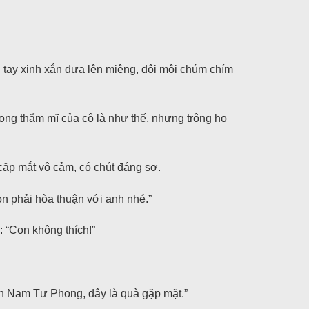
n tay xinh xắn đưa lên miệng, đôi môi chúm chím
trong thẩm mĩ của cô là như thế, nhưng trông họ
cặp mắt vô cảm, có chút đáng sợ.
on phải hòa thuận với anh nhé.”
 “Con không thích!”
ên Nam Tư Phong, đây là quà gặp mặt.”