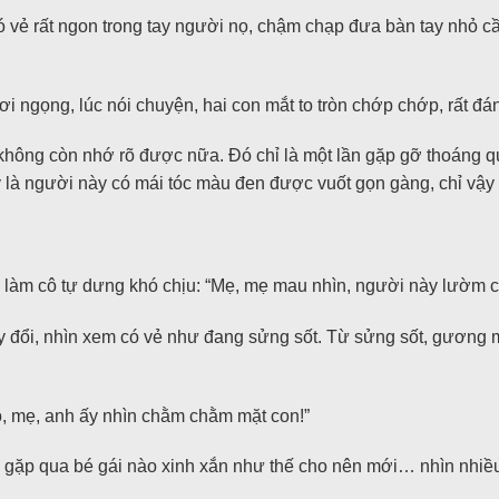
vẻ rất ngon trong tay người nọ, chậm chạp đưa bàn tay nhỏ cầ
i ngọng, lúc nói chuyện, hai con mắt to tròn chớp chớp, rất đá
ông còn nhớ rõ được nữa. Đó chỉ là một lần gặp gỡ thoáng qu
y là người này có mái tóc màu đen được vuốt gọn gàng, chỉ vậy 
ia làm cô tự dưng khó chịu: “Mẹ, mẹ mau nhìn, người này lườm 
ay đổi, nhìn xem có vẻ như đang sửng sốt. Từ sửng sốt, gương 
có, mẹ, anh ấy nhìn chằm chằm mặt con!”
 gặp qua bé gái nào xinh xắn như thế cho nên mới… nhìn nhiều