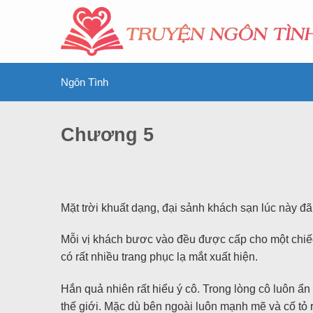
Ngôn Tình
Chương 5
Mặt trời khuất dạng, đại sảnh khách sạn lúc này đ
Mỗi vị khách bươc vào đều được cấp cho một chiếc m
có rất nhiều trang phục lạ mắt xuất hiện.
Hắn quả nhiên rất hiểu ý cô. Trong lòng cô luôn ẩ
thế giới. Mặc dù bên ngoài luôn mạnh mẽ và cố tỏ 