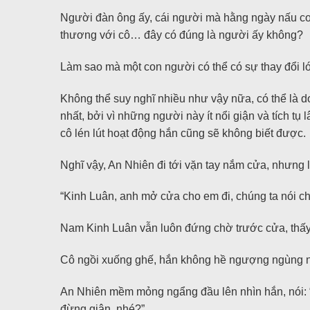
Người đàn ông ấy, cái người mà hằng ngày nấu cơm
thương với cô… đây có đúng là người ấy không?
Làm sao mà một con người có thể có sự thay đổi 
Không thể suy nghĩ nhiều như vậy nữa, có thể là d
nhất, bởi vì những người này ít nổi giận và tích tụ
cô lén lút hoạt động hắn cũng sẽ không biết được.
Nghĩ vậy, An Nhiên đi tới vặn tay nắm cửa, nhưng l
“Kinh Luân, anh mở cửa cho em đi, chúng ta nói 
Nam Kinh Luân vẫn luôn đứng chờ trước cửa, thấy c
Cô ngồi xuống ghế, hắn không hề ngượng ngùng ngồi
An Nhiên mềm mỏng ngẩng đầu lên nhìn hắn, nói: 
đừng giận, nhé?”