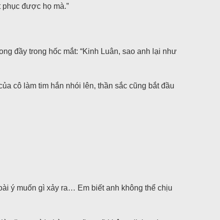
t phục được họ mà.”
đong đầy trong hốc mắt: “Kinh Luân, sao anh lại như
ủa cô làm tim hắn nhói lên, thần sắc cũng bắt đầu
ài ý muốn gì xảy ra… Em biết anh không thể chịu