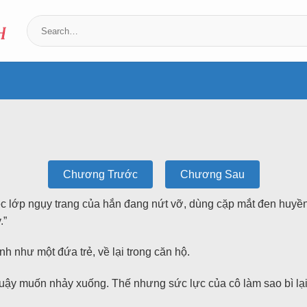
Chương Trước
Chương Sau
c lớp ngụy trang của hắn đang nứt vỡ, dùng cặp mắt đen huyền 
.”
nh như một đứa trẻ, về lại trong căn hộ.
guậy muốn nhảy xuống. Thế nhưng sức lực của cô làm sao bì l