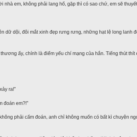
i nhà em, không phải lang hổ, gặp thì có sao chứ, em sẽ thuyế
ên dữ dội, đôi mắt xinh đẹp rưng rưng, những hạt lệ long lanh 
ương ấy, chính là điểm yếu chí mạng của hắn. Tiếng thút thít c
xảy ra!”
ấm đoán em?!”
không phải cấm đoán, anh chỉ không muốn có bất kì chuyện ngo