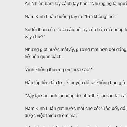
An Nhiên bám lấy cánh tay hắn: “Nhưng họ là ngườ
Nam Kinh Luân buông tay ra: “Em không thể.”
Sự tủi thân của cô vì câu nói ấy của hắn mà bùng l
vậy chứ?”
Những giọt nước mắt ấy, gương mặt hờn dỗi đáng th
trở nên quẫn bách.
“Anh không thương em nữa sao?”
Hắn lập tức đáp lời: “Chuyện đó sẽ không bao giờ 
“Vậy tại sao anh lại hung dữ như thế, tại sao lại c
Nam Kinh Luân gạt nước mắt cho cô: “Bảo bối, đó 
được việc thiếu đi em mà.”