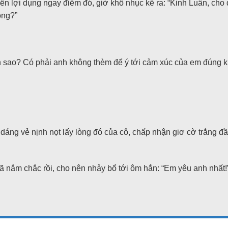
ền lợi dụng ngay điểm đó, giở khổ nhục kế ra: “Kinh Luân, cho
ông?”
 sao? Có phải anh không thèm để ý tới cảm xúc của em đúng 
dáng vẻ nịnh nọt lấy lòng đó của cô, chấp nhận giơ cờ trắng đầ
 đã nắm chắc rồi, cho nên nhảy bổ tới ôm hắn: “Em yêu anh nhất!