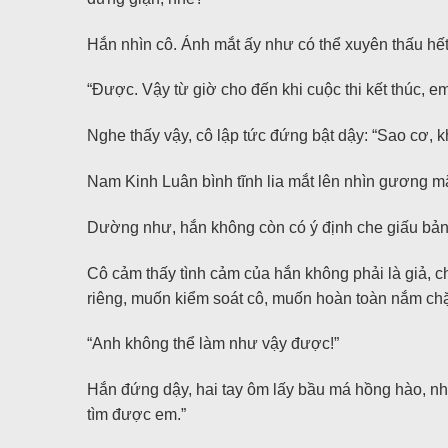
Hắn nhìn cô. Ánh mắt ấy như có thể xuyên thấu hết
“Được. Vậy từ giờ cho đến khi cuộc thi kết thúc, em
Nghe thấy vậy, cô lập tức đứng bật dậy: “Sao cơ, 
Nam Kinh Luân bình tĩnh lia mắt lên nhìn gương mặ
Dường như, hắn không còn có ý định che giấu bản c
Cô cảm thấy tình cảm của hắn không phải là giả, 
riêng, muốn kiểm soát cô, muốn hoàn toàn nắm chặt
“Anh không thể làm như vậy được!”
Hắn đứng dậy, hai tay ôm lấy bầu má hồng hào, nhẹ
tìm được em.”