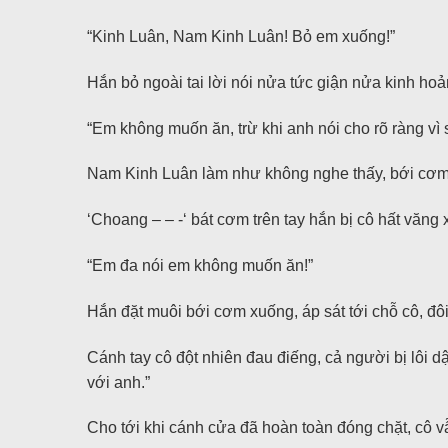
“Kinh Luân, Nam Kinh Luân! Bỏ em xuống!”
Hắn bỏ ngoài tai lời nói nửa tức giận nửa kinh hoản
“Em không muốn ăn, trừ khi anh nói cho rõ ràng vì 
Nam Kinh Luân làm như không nghe thấy, bới cơm
‘Choang – – -‘ bát cơm trên tay hắn bị cô hất văng 
“Em đa nói em không muốn ăn!”
Hắn đặt muôi bới cơm xuống, áp sát tới chỗ cô, đô
Cánh tay cô đột nhiên đau điếng, cả người bị lôi d
với anh.”
Cho tới khi cánh cửa đã hoàn toàn đóng chặt, cô vẫ