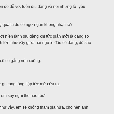
 đồ dễ vỡ, luôn dịu dàng và nói những lời yêu
g qua là do cô ngớ ngẩn không nhận ra?
ời hiền lành dịu dàng khi tức giận mới là đáng sợ
mích lớn như vậy giữa hai người đâu có đáng, dù sao
ị cô cố gắng nén xuống.
ì trong lòng, lập tức mở cửa ra.
em suy nghĩ thế nào rồi.”
như vậy, em sẽ không tham gia nữa, cho nên anh