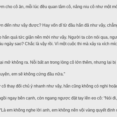
 cho cô ăn, mỗi lúc đều quan tâm cô, nâng niu cô như một món
lớn đến như vậy được? Hay vốn dĩ từ đầu hắn đã như vậy, chẳn
o hắn quá tức giận nên mới như vậy. Người ta còn nói qua, ngư
 lâu ngày sao? Chắc là vậy rồi. Vì một cuộc thi mà xảy ra xích 
ại mở không ra. Nỗi bất an trong lòng cô lớn thêm, nhưng lại b
chuyện, em sẽ không cứng đầu nữa.”
ô thay đổi chủ ý nhanh như vậy, hắn cũng không có nghi hoặc g
 ngay bên cạnh, còn ngang ngược đặt tay lên eo cô: “Nói đi, 
“Là em không nghe lời anh, em không nên vội vàng quyết định 