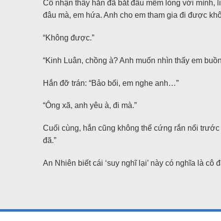
Cô nhận thấy hắn đã bắt đầu mềm lòng với mình, li
đâu mà, em hứa. Anh cho em tham gia đi được kh
“Không được.”
“Kinh Luân, chồng à? Anh muốn nhìn thấy em buồn
Hắn đỡ trán: “Bảo bối, em nghe anh…”
“Ông xã, anh yêu à, đi mà.”
Cuối cùng, hắn cũng không thể cứng rắn nổi trước 
đã.”
An Nhiên biết cái ‘suy nghĩ lại’ này có nghĩa là cô