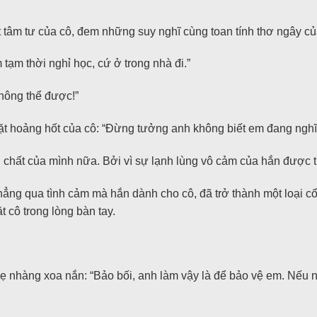
 tâm tư của cô, đem những suy nghĩ cùng toan tính thơ ngây củ
 tạm thời nghỉ học, cứ ở trong nhà đi.”
không thể được!”
t hoảng hốt của cô: “Đừng tưởng anh không biết em đang nghĩ gì
hất của mình nữa. Bởi vì sự lạnh lùng vô cảm của hắn được th
chẳng qua tình cảm mà hắn dành cho cô, đã trở thành một loại
 cô trong lòng bàn tay.
 nhàng xoa nắn: “Bảo bối, anh làm vậy là để bảo vệ em. Nếu nh