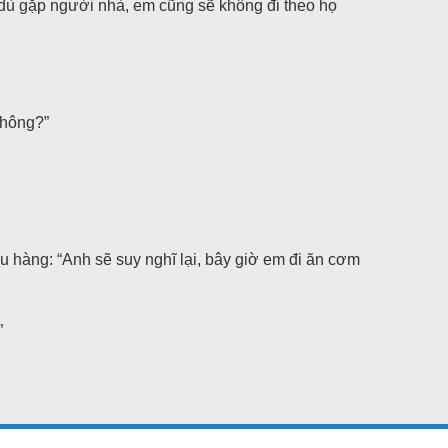
 dù gặp người nhà, em cũng sẽ không đi theo họ
không?”
u hàng: “Anh sẽ suy nghĩ lại, bây giờ em đi ăn cơm
”