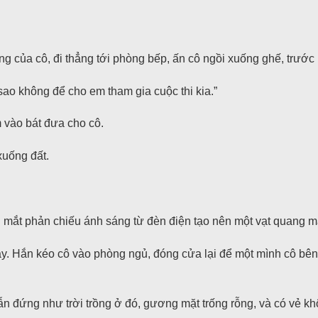
g của cô, đi thẳng tới phòng bếp, ấn cô ngồi xuống ghế, trước m
sao không để cho em tham gia cuộc thi kia.”
 vào bát đưa cho cô.
xuống đất.
i mắt phản chiếu ánh sáng từ đèn điện tạo nên một vạt quang 
ậy. Hắn kéo cô vào phòng ngủ, đóng cửa lại để một mình cô bên t
n đứng như trời trồng ở đó, gương mặt trống rỗng, và có vẻ khô